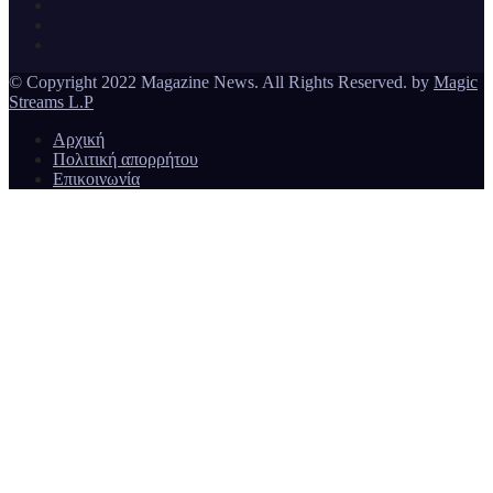
Magazine News
© Copyright 2022 Magazine News. All Rights Reserved. by
Magic
Streams L.P
Αρχική
Πολιτική απορρήτου
Επικοινωνία