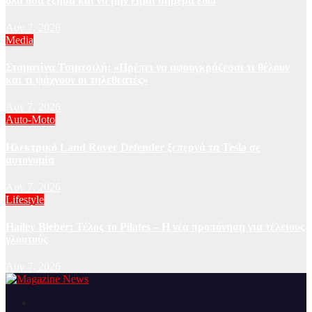
όλα όσα έζησα και να μην είμαι σήμερα εδώ
Αυγ 7, 2026
Media
Σταματίνα Τσιμτσιλή: «Πρέπει να αφουγκράζεσαι τι θέλουν
και τι ψάχνουν οι τηλεθεατές»
Αυγ 7, 2026
Auto-Moto
Ηλεκτρικό Land Rover Defender ξεπερνά τα Tesla σε
αυτονομία
Αυγ 7, 2026
Lifestyle
Hailey Bieber: Τέλος το Pilates – Η νέα προπόνηση για τέλειους
γλουτούς
Αυγ 7, 2026
Ειδήσεις και νέα από την Ελλάδα και από όλο τον κόσμο