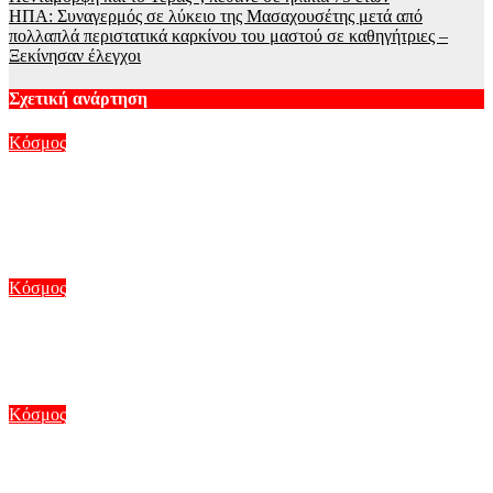
ΗΠΑ: Συναγερμός σε λύκειο της Μασαχουσέτης μετά από
πολλαπλά περιστατικά καρκίνου του μαστού σε καθηγήτριες –
Ξεκίνησαν έλεγχοι
Σχετική ανάρτηση
Κόσμος
Ανατριχιαστικό βίντεο από τον σεισμό στην Ιαπωνία: Γιατροί
προστατεύουν με τα σώματά τους ασθενή την ώρα του
χειρουργείου
Αυγ 7, 2026
Κόσμος
Συρία: Βόμβα εξερράγη σε λεωφορείο κοντά στη Δαμασκό –
Τουλάχιστον 2 νεκροί και 13 τραυματίες
Αυγ 6, 2026
Κόσμος
Μυστήριο στη Νορβηγία με τους θανάτους ταράνδων στο
αρχιπέλαγος Σβάλμπαρντ