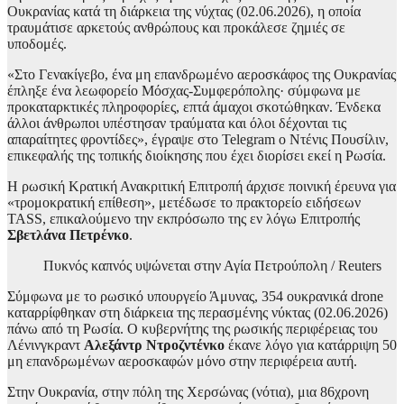
Ουκρανίας κατά τη διάρκεια της νύχτας (02.06.2026), η οποία
τραυμάτισε αρκετούς ανθρώπους και προκάλεσε ζημιές σε
υποδομές.
«Στο Γενακίγεβο, ένα μη επανδρωμένο αεροσκάφος της Ουκρανίας
έπληξε ένα λεωφορείο Μόσχας-Συμφερόπολης· σύμφωνα με
προκαταρκτικές πληροφορίες, επτά άμαχοι σκοτώθηκαν. Ένδεκα
άλλοι άνθρωποι υπέστησαν τραύματα και όλοι δέχονται τις
απαραίτητες φροντίδες», έγραψε στο Telegram ο Ντένις Πουσίλιν,
επικεφαλής της τοπικής διοίκησης που έχει διορίσει εκεί η Ρωσία.
Η ρωσική Κρατική Ανακριτική Επιτροπή άρχισε ποινική έρευνα για
«τρομοκρατική επίθεση», μετέδωσε το πρακτορείο ειδήσεων
TASS, επικαλούμενο την εκπρόσωπο της εν λόγω Επιτροπής
Σβετλάνα Πετρένκο
.
Πυκνός καπνός υψώνεται στην Αγία Πετρούπολη / Reuters
Σύμφωνα με το ρωσικό υπουργείο Άμυνας, 354 ουκρανικά drone
καταρρίφθηκαν στη διάρκεια της περασμένης νύκτας (02.06.2026)
πάνω από τη Ρωσία. Ο κυβερνήτης της ρωσικής περιφέρειας του
Λένινγκραντ
Αλεξάντρ Ντροζντένκο
έκανε λόγο για κατάρριψη 50
μη επανδρωμένων αεροσκαφών μόνο στην περιφέρεια αυτή.
Στην Ουκρανία, στην πόλη της Χερσώνας (νότια), μια 86χρονη