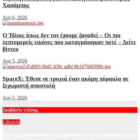
Χασάμπης
Αυγ 6, 2026
Ο Ήλιος όπως δεν τον έχουμε ξαναδεί – Οι πιο
λεπτομερείς εικόνες που καταγράφηκαν ποτέ – Δείτε
βίντεο
Αυγ 5, 2026
SpaceX: Έθεσε σε τροχιά έναν ακόμη πύραυλο σε
ξεχωριστή αποστολή
Αυγ 5, 2026
Διαβάστε επίσης
Lifestyle
Άριελ Κωνσταντινίδη: Θα μπορούσα να έχω καταρρεύσει από