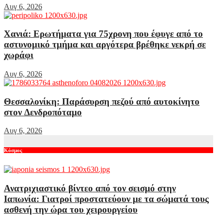
Αυγ 6, 2026
Χανιά: Ερωτήματα για 75χρονη που έφυγε από το
αστυνομικό τμήμα και αργότερα βρέθηκε νεκρή σε
χωράφι
Αυγ 6, 2026
Θεσσαλονίκη: Παράσυρση πεζού από αυτοκίνητο
στον Δενδροπόταμο
Αυγ 6, 2026
Κόσμος
Ανατριχιαστικό βίντεο από τον σεισμό στην
Ιαπωνία: Γιατροί προστατεύουν με τα σώματά τους
ασθενή την ώρα του χειρουργείου