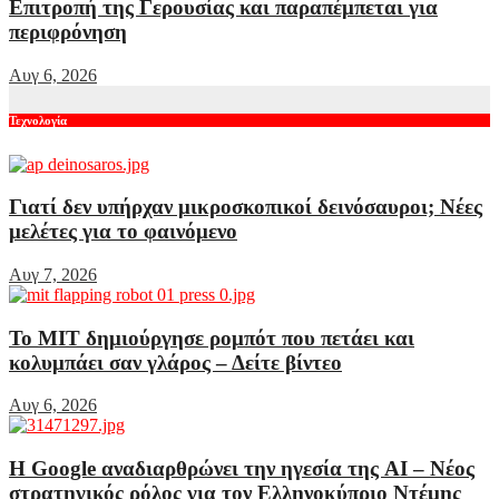
Επιτροπή της Γερουσίας και παραπέμπεται για
περιφρόνηση
Αυγ 6, 2026
Τεχνολογία
Γιατί δεν υπήρχαν μικροσκοπικοί δεινόσαυροι; Νέες
μελέτες για το φαινόμενο
Αυγ 7, 2026
Το MIT δημιούργησε ρομπότ που πετάει και
κολυμπάει σαν γλάρος – Δείτε βίντεο
Αυγ 6, 2026
Η Google αναδιαρθρώνει την ηγεσία της AI – Νέος
στρατηγικός ρόλος για τον Ελληνοκύπριο Ντέμης