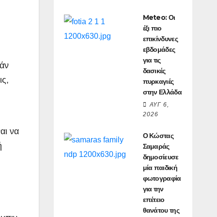
Meteo: Οι
έξι πιο
επικίνδυνες
εβδομάδες
για τις
εάν
δασικές
ις,
πυρκαγιές
στην Ελλάδα
ΑΥΓ 6,
2026
αι να
Ο Κώστας
ή
Σαμαράς
δημοσίευσε
μία παιδική
φωτογραφία
για την
επέτειο
θανάτου της