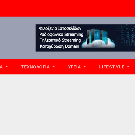
ΊΑ
ΤΕΧΝΟΛΟΓΊΑ
ΥΓΕΊΑ
LIFESTYLE