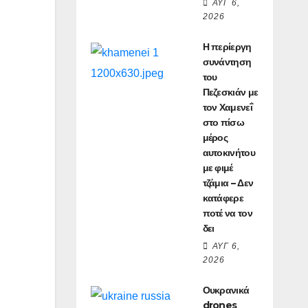
ΑΥΓ 6,
2026
Η περίεργη
συνάντηση
του
Πεζεσκιάν με
τον Χαμενεΐ
στο πίσω
μέρος
αυτοκινήτου
με φιμέ
τζάμια – Δεν
κατάφερε
ποτέ να τον
δει
ΑΥΓ 6,
2026
Ουκρανικά
drones