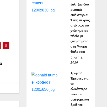
έπληξαν δύο
ρωσικά
διυλιστήρια –
Ένας νεκρός
από ρωσικό
χτύπημα σε
πλοίο με
ξένη σημαία
στη Μαύρη
Θάλασσα
ΑΥΓ 6,
ο
2026
Τραμπ:
Έρευνες για
το
ελικόπτερο
που τον
μετέφερε και
βρέθηκε