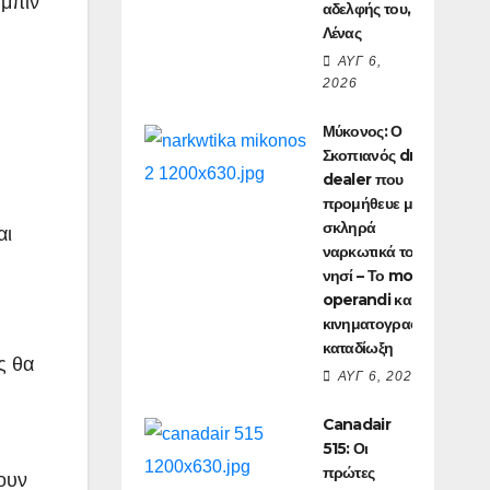
ύμπιν
αδελφής του,
Λένας
ΑΥΓ 6,
2026
Μύκονος: Ο
Σκοπιανός drug
dealer που
προμήθευε με
σκληρά
αι
ναρκωτικά το
νησί – Το modus
operandi και η
κινηματογραφική
καταδίωξη
ς θα
ΑΥΓ 6, 2026
Canadair
515: Οι
πρώτες
ουν