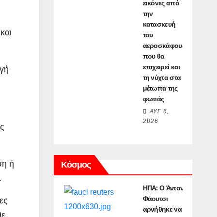
εικόνες από
την
κατασκευή
και
του
αεροσκάφους
που θα
επιχειρεί και
ηγή
τη νύχτα στα
μέτωπα της
φωτιάς
ΑΥΓ 6,
2026
ής
ση ή
Κόσμος
.
ΗΠΑ: Ο Άντονι
Φάουτσι
ες
αρνήθηκε να
θε