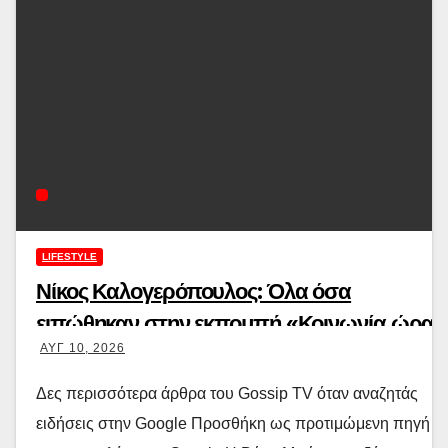
LIFESTYLE
Νίκος Καλογερόπουλος: Όλα όσα
ειπώθηκαν στην εκπομπή «Κοινωνία ώρα
ΑΥΓ 10, 2026
Mega» για τη μεγάλη απώλειά του.
Δες περισσότερα άρθρα του Gossip TV όταν αναζητάς
ειδήσεις στην Google Προσθήκη ως προτιμώμενη πηγή