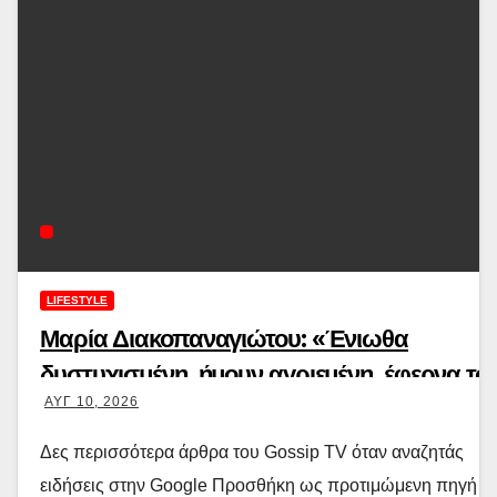
LIFESTYLE
Μαρία Διακοπαναγιώτου: «Ένιωθα
δυστυχισμένη, ήμουν αγριεμένη, έφερνα το
ΑΥΓ 10, 2026
θυμό μου και στο σπίτι»
Δες περισσότερα άρθρα του Gossip TV όταν αναζητάς
ειδήσεις στην Google Προσθήκη ως προτιμώμενη πηγή