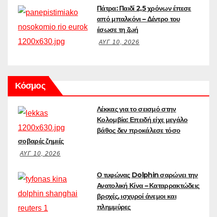
Πάτρα: Παιδί 2,5 χρόνων έπεσε
από μπαλκόνι – Δέντρο του
έσωσε τη ζωή
ΑΥΓ 10, 2026
Κόσμος
Λέκκας για το σεισμό στην
Κολομβία: Επειδή είχε μεγάλο
βάθος δεν προκάλεσε τόσο
σοβαρές ζημιές
ΑΥΓ 10, 2026
Ο τυφώνας Dolphin σαρώνει την
Ανατολική Κίνα – Καταρρακτώδεις
βροχές, ισχυροί άνεμοι και
πλημμύρες