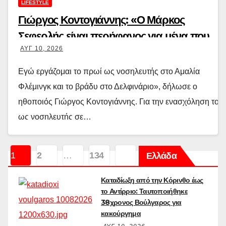
LIFESTYLE
Γιώργος Κοντογιάννης: «Ο Μάρκος
Σεφερλής είναι περήφανος για μένα που
ΑΥΓ 10, 2026
είμαι εργατικός»
Εγώ εργάζομαι το πρωί ως νοσηλευτής στο Αμαλία
Φλέμινγκ και το βράδυ στο Δελφινάριο», δήλωσε ο
ηθοποιός Γιώργος Κοντογιάννης. Για την ενασχόληση του
ως νοσηλευτής σε…
Διαβάστε περισσότερα
Σελιδοποίηση
1
2
…
134
Ελλάδα
άρθρων
Καταδίωξη από την Κόρινθο έως
το Αντίρριο: Ταυτοποιήθηκε
38χρονος Βούλγαρος για
κακούργημα