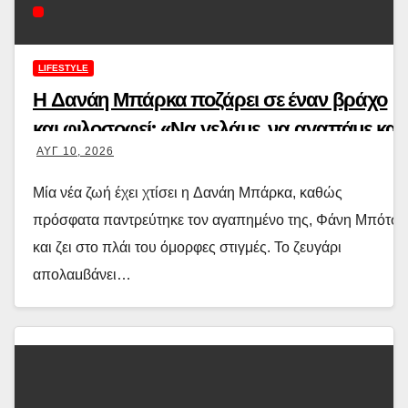
LIFESTYLE
Η Δανάη Μπάρκα ποζάρει σε έναν βράχο
και φιλοσοφεί: «Να γελάμε, να αγαπάμε και
ΑΥΓ 10, 2026
να βάζουμε όρια»
Μία νέα ζωή έχει χτίσει η Δανάη Μπάρκα, καθώς
πρόσφατα παντρεύτηκε τον αγαπημένο της, Φάνη Μπότση
και ζει στο πλάι του όμορφες στιγμές. Το ζευγάρι
απολαμβάνει…
Διαβάστε περισσότερα