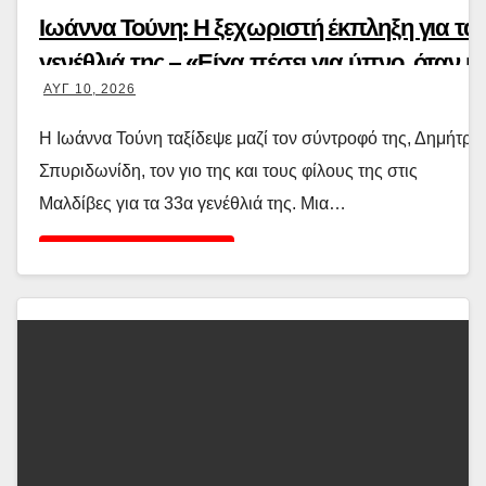
Ιωάννα Τούνη: Η ξεχωριστή έκπληξη για τα
γενέθλιά της – «Είχα πέσει για ύπνο, όταν μ
ΑΥΓ 10, 2026
φώναξαν να βγω έξω»
Η Ιωάννα Τούνη ταξίδεψε μαζί τον σύντροφό της, Δημήτρη
Σπυριδωνίδη, τον γιο της και τους φίλους της στις
Μαλδίβες για τα 33α γενέθλιά της. Μια…
Διαβάστε περισσότερα