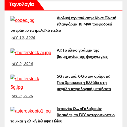
Τεχνολογία
Αιολική πρωτιά στην Κίνα: Πλωτή
πλατφόρμα 16 MW τροφοδοτεί
υπεράκτιο πετρελαϊκό πεδίο
ΑΥΓ 10, 2026
AI: Το άλικο γράμμα της
βιομηχανίας της ψυχαγωγίας
ΑΥΓ 9, 2026
5G παντού, 6G στον ορίζοντα:
Πού βρίσκεται η Ελλάδα στη
μεγάλη τεχνολογική μετάβαση
ΑΥΓ 8, 2026
Ισπανία: Ο… «Γαλαξιακός
βοσκός», το DIY αστεροσκοπείο
του και η ολική έκλειψη Ηλίου