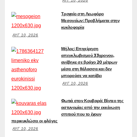
ΑΥΓ 10, 2026
Τροχαίο στη Λεωφόρο
Μεσογείων: Προβλήματα στην
κυκλοφορία
ΑΥΓ 10, 2026
Μήλος: Επιχείρηση
απεγκλωβισμού 33χρονου,
ανέβηκε σε βράχο 20 μέτρων
μέσα στη θάλασσα και δεν
μπορούσε να κατέβει
ΑΥΓ 10, 2026
Φωτιά στον Κουβαρά: Βίντεο της
αστυνομίας από την εκκένωση
σπιτιού που το έχουν
περικυκλώσει οι φλόγες
ΑΥΓ 10, 2026