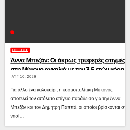
LIFESTYLE
Άννα Μπεζάν: Οι άκρως τρυφερές στιγμές
στη Μύκονο αγκαλιά με την 3,5 ετών κόρη
ΑΥΓ 10, 2026
της και η πρόταση γάμ
Για άλλο ένα καλοκαίρι, η κοσμοπολίτικη Μύκονος
αποτελεί τον απόλυτο επίγειο παράδεισο για την Άννα
Μπεζάν και τον Δημήτρη Παππά, οι οποίοι βρίσκονται στο
νησί…
Διαβάστε περισσότερα