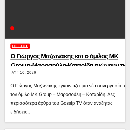
LIFESTYLE
Ο Γιώργος Μαζωνάκης και o όμιλος ΜΚ
Group-Μαροσούλη-Κοταρίδη ενώνουν τις
ΑΥΓ 10, 2026
δυνάμεις τους
Ο Γιώργος Μαζωνάκης εγκαινιάζει μια νέα συνεργασία με
τον όμιλο MK Group – Μαροσούλη – Κοταρίδη. Δες
περισσότερα άρθρα του Gossip TV όταν αναζητάς
ειδήσεις…
Διαβάστε περισσότερα