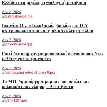
Ελλάδα στη μεγάλη τεχνολογική μετάβαση
Αυγ 8, 2026
Ισπανία: Ο… «Γαλαξιακός βοσκός», το DIY
αστεροσκοπείο του και η ολική έκλειψη Ηλίου
Αυγ 7, 2026
Γιατί δεν υπήρχαν μικροσκοπικοί δεινόσαυροι; Νέες
μελέτες για το φαινόμενο
Αυγ 7, 2026
Το MIT δημιούργησε ρομπότ που πετάει και
κολυμπάει σαν γλάρος – Δείτε βίντεο
Αυγ 6, 2026