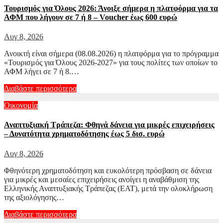
Τουρισμός για Όλους 2026: Άνοιξε σήμερα η πλατφόρμα για τα
ΑΦΜ που λήγουν σε 7 ή 8 – Voucher έως 600 ευρώ
Αυγ 8, 2026
Ανοικτή είναι σήμερα (08.08.2026) η πλατφόρμα για το πρόγραμμα
«Τουρισμός για Όλους 2026-2027» για τους πολίτες των οποίων το
ΑΦΜ λήγει σε 7 ή 8.…
Διαβάστε περισσότερα
Οικονομία
Αναπτυξιακή Τράπεζα: Φθηνά δάνεια για μικρές επιχειρήσεις
– Δυνατότητα χρηματοδότησης έως 5 δισ. ευρώ
Αυγ 8, 2026
Φθηνότερη χρηματοδότηση και ευκολότερη πρόσβαση σε δάνεια
για μικρές και μεσαίες επιχειρήσεις ανοίγει η αναβάθμιση της
Ελληνικής Αναπτυξιακής Τράπεζας (ΕΑΤ), μετά την ολοκλήρωση
της αξιολόγησης…
Διαβάστε περισσότερα