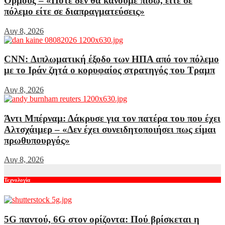
Ορμούζ – «Ποτέ δεν θα κάνουμε πίσω, είτε σε
πόλεμο είτε σε διαπραγματεύσεις»
Αυγ 8, 2026
CNN: Διπλωματική έξοδο των ΗΠΑ από τον πόλεμο
με το Ιράν ζητά ο κορυφαίος στρατηγός του Τραμπ
Αυγ 8, 2026
Άντι Μπέρναμ: Δάκρυσε για τον πατέρα του που έχει
Αλτσχάιμερ – «Δεν έχει συνειδητοποιήσει πως είμαι
πρωθυπουργός»
Αυγ 8, 2026
Τεχνολογία
5G παντού, 6G στον ορίζοντα: Πού βρίσκεται η