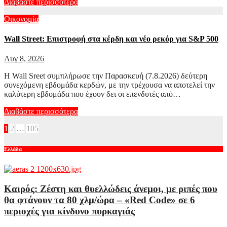
Διαβάστε περισσότερα
Οικονομία
Wall Street: Επιστροφή στα κέρδη και νέο ρεκόρ για S&P 500
Αυγ 8, 2026
Η Wall Sreet συμπλήρωσε την Παρασκευή (7.8.2026) δεύτερη
συνεχόμενη εβδομάδα κερδών, με την τρέχουσα να αποτελεί την
καλύτερη εβδομάδα που έχουν δει οι επενδυτές από…
Διαβάστε περισσότερα
Σελιδοποίηση
1
2
…
105
άρθρων
Ελλάδα
Καιρός: Ζέστη και θυελλώδεις άνεμοι, με ριπές που
θα φτάνουν τα 80 χλμ/ώρα – «Red Code» σε 6
περιοχές για κίνδυνο πυρκαγιάς