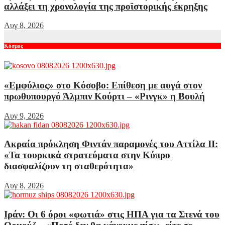
αλλάξει τη χρονολογία της προϊστορικής έκρηξης
Αυγ 8, 2026
Κόσμος
«Εμφύλιος» στο Κόσοβο: Επίθεση με αυγά στον
πρωθυπουργό Άλμπιν Κούρτι – «Ρινγκ» η Βουλή
Αυγ 9, 2026
Ακραία πρόκληση Φιντάν παραμονές του Αττίλα ΙΙ:
«Τα τουρκικά στρατεύματα στην Κύπρο
διασφαλίζουν τη σταθερότητα»
Αυγ 8, 2026
Ιράν: Οι 6 όροι «φωτιά» στις ΗΠΑ για τα Στενά του