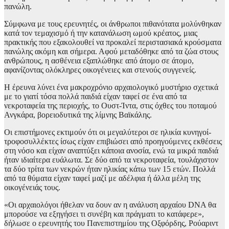
πανώλη.
Σύμφωνα με τους ερευνητές, οι άνθρωποι πιθανότατα μολύνθηκαν
κατά τον τεμαχισμό ή την κατανάλωση ωμού κρέατος, μιας
πρακτικής που εξακολουθεί να προκαλεί περιστασιακά κρούσματα
πανώλης ακόμη και σήμερα. Αφού μεταδόθηκε από τα ζώα στους
ανθρώπους, η ασθένεια εξαπλώθηκε από άτομο σε άτομο,
αφανίζοντας ολόκληρες οικογένειες και στενούς συγγενείς.
Η έρευνα λύνει ένα μακροχρόνιο αρχαιολογικό μυστήριο σχετικά
με το γιατί τόσα πολλά παιδιά είχαν ταφεί σε ένα από τα
νεκροταφεία της περιοχής, το Ουστ-Ίντα, στις όχθες του ποταμού
Ανγκάρα, βορειοδυτικά της λίμνης Βαϊκάλης.
Οι επιστήμονες εκτιμούν ότι οι μεγαλύτεροι σε ηλικία κυνηγοί-
τροφοσυλλέκτες ίσως είχαν επιβιώσει από προηγούμενες εκθέσεις
στη νόσο και είχαν αναπτύξει κάποια ανοσία, ενώ τα μικρά παιδιά
ήταν ιδιαίτερα ευάλωτα. Σε δύο από τα νεκροταφεία, τουλάχιστον
τα δύο τρίτα των νεκρών ήταν ηλικίας κάτω των 15 ετών. Πολλά
από τα θύματα είχαν ταφεί μαζί με αδέλφια ή άλλα μέλη της
οικογένειάς τους.
«Οι αρχαιολόγοι ήθελαν να δουν αν η ανάλυση αρχαίου DNA θα
μπορούσε να εξηγήσει τι συνέβη και πράγματι το κατάφερε»,
δήλωσε ο ερευνητής του Πανεπιστημίου της Οξφόρδης, Ρούαριντ