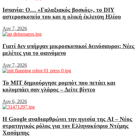
Ισπανία: Ο… «Γαλαξιακός βοσκός», το DIY
αστεροσκοπείο του και η ολική έκλειψη Ηλίου
Αυγ 7, 2026
Γιατί δεν υπήρχαν μικροσκοπικοί δεινόσαυροι; Νέες
μελέτες για το φαινόμενο
Αυγ 7, 2026
Το MIT δημιούργησε ρομπότ που πετάει και
κολυμπάει σαν γλάρος – Δείτε βίντεο
Αυγ 6, 2026
Η Google αναδιαρθρώνει την ηγεσία της AI – Νέος
στρατηγικός ρόλος για τον Ελληνοκύπριο Ντέμης
Χασάμπης