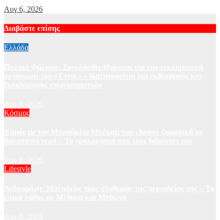
Αυγ 6, 2026
Διαβάστε επίσης
Ελλάδα
Παλαιό Φάληρο: Συνελήφθη 49χρονος για την εγκληματική
οργάνωση του «Έντικ» – Κατηγορείται για εκβιασμούς και
ξυλοδαρμούς επιχειρηματιών
Αυγ 8, 2026
Κόσμος
Χαμός με τον Μπρούκλιν Μπέκαμ που έβρασε ζυμαρικά με
θαλασσινό νερό – Το τρολάρισμα από τους followers του
Αυγ 8, 2026
Lifestyle
Ανδρομάχη: Μπέρδεψε τους σταθμούς της περιοδείας της – Το
επικό λάθος με Μέθανα και Μεθώνη
Αυγ 8, 2026