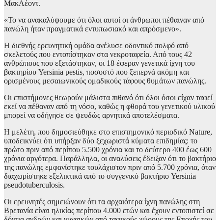
ΜακΛέοντ.
«Το να ανακαλύψουμε ότι όλοι αυτοί οι άνθρωποι πέθαιναν από
πανώλη ήταν πραγματικά εντυπωσιακό και απρόσμενο».
Η διεθνής ερευνητική ομάδα ανέλυσε οδοντικό πολφό από
σκελετούς που εντοπίστηκαν στα νεκροταφεία. Από τους 42
ανθρώπους που εξετάστηκαν, οι 18 έφεραν γενετικά ίχνη του
βακτηρίου Yersinia pestis, ποσοστό που ξεπερνά ακόμη και
ορισμένους μεσαιωνικούς ομαδικούς τάφους θυμάτων πανώλης.
Οι επιστήμονες θεωρούν μάλιστα πιθανό ότι όλοι όσοι είχαν ταφεί
εκεί να πέθαναν από τη νόσο, καθώς η φθορά του γενετικού υλικού
μπορεί να οδήγησε σε ψευδώς αρνητικά αποτελέσματα.
Η μελέτη, που δημοσιεύθηκε στο επιστημονικό περιοδικό Nature,
υποδεικνύει ότι υπήρξαν δύο ξεχωριστά κύματα επιδημίας: το
πρώτο πριν από περίπου 5.500 χρόνια και το δεύτερο 400 έως 600
χρόνια αργότερα. Παράλληλα, οι αναλύσεις έδειξαν ότι το βακτήριο
της πανώλης εμφανίστηκε τουλάχιστον πριν από 5.700 χρόνια, όταν
διαχωρίστηκε εξελικτικά από το συγγενικό βακτήριο Yersinia
pseudotuberculosis.
Οι ερευνητές σημειώνουν ότι τα αρχαιότερα ίχνη πανώλης στη
Βρετανία είναι ηλικίας περίπου 4.000 ετών και έχουν εντοπιστεί σε
δόντια ανδρών και γυναικών από ταφικούς χώρους της Εποχής του