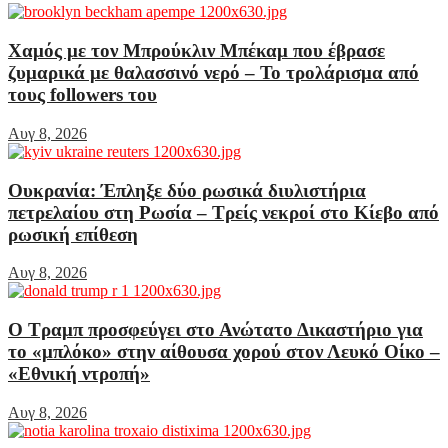
Χαμός με τον Μπρούκλιν Μπέκαμ που έβρασε
ζυμαρικά με θαλασσινό νερό – Το τρολάρισμα από
τους followers του
Αυγ 8, 2026
Ουκρανία: Έπληξε δύο ρωσικά διυλιστήρια
πετρελαίου στη Ρωσία – Τρείς νεκροί στο Κίεβο από
ρωσική επίθεση
Αυγ 8, 2026
Ο Τραμπ προσφεύγει στο Ανώτατο Δικαστήριο για
το «μπλόκο» στην αίθουσα χορού στον Λευκό Οίκο –
«Εθνική ντροπή»
Αυγ 8, 2026