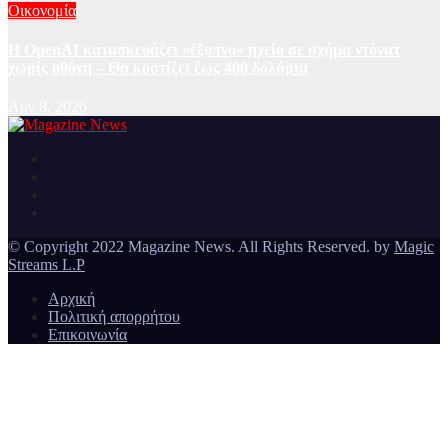
Οικονομία
Η OpenAI κατασκευάζει «έξυπνο» ηχείο σε σχήμα ντόνατ
χωρίς οθόνη – Θα κοστίζει έως 400 δολάρια
Αυγ 8, 2026
Ειδήσεις και νέα από την Ελλάδα και από όλο τον κόσμο
Magazine News
© Copyright 2022 Magazine News. All Rights Reserved. by
Magic
Streams L.P
Αρχική
Πολιτική απορρήτου
Επικοινωνία