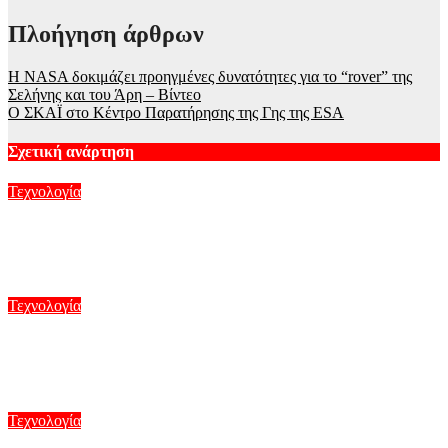
Πλοήγηση άρθρων
Η NASA δοκιμάζει προηγμένες δυνατότητες για το “rover” της
Σελήνης και του Άρη – Βίντεο
Ο ΣΚΑΪ στο Κέντρο Παρατήρησης της Γης της ΕSA
Σχετική ανάρτηση
Τεχνολογία
5G παντού, 6G στον ορίζοντα: Πού βρίσκεται η Ελλάδα στη
μεγάλη τεχνολογική μετάβαση
Αυγ 8, 2026
Τεχνολογία
Ισπανία: Ο… «Γαλαξιακός βοσκός», το DIY αστεροσκοπείο
του και η ολική έκλειψη Ηλίου
Αυγ 7, 2026
Τεχνολογία