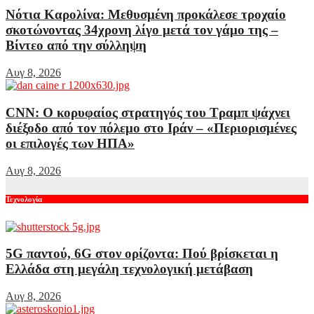
Νότια Καρολίνα: Μεθυσμένη προκάλεσε τροχαίο
σκοτώνοντας 34χρονη λίγο μετά τον γάμο της –
Βίντεο από την σύλληψη
Αυγ 8, 2026
CNN: Ο κορυφαίος στρατηγός του Τραμπ ψάχνει
διέξοδο από τον πόλεμο στο Ιράν – «Περιορισμένες
οι επιλογές των ΗΠΑ»
Αυγ 8, 2026
Τεχνολογία
5G παντού, 6G στον ορίζοντα: Πού βρίσκεται η
Ελλάδα στη μεγάλη τεχνολογική μετάβαση
Αυγ 8, 2026