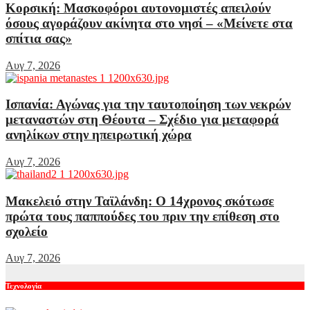
Κορσική: Μασκοφόροι αυτονομιστές απειλούν
όσους αγοράζουν ακίνητα στο νησί – «Μείνετε στα
σπίτια σας»
Αυγ 7, 2026
Ισπανία: Αγώνας για την ταυτοποίηση των νεκρών
μεταναστών στη Θέουτα – Σχέδιο για μεταφορά
ανηλίκων στην ηπειρωτική χώρα
Αυγ 7, 2026
Μακελειό στην Ταϊλάνδη: Ο 14χρονος σκότωσε
πρώτα τους παππούδες του πριν την επίθεση στο
σχολείο
Αυγ 7, 2026
Τεχνολογία