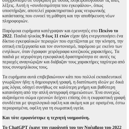
συγχρονισμό σε σύγκριση με όσους πληκτρολογούσαν τις ίδιες
λέξεις. Αυτή η «συνδεσιμότητα του εγκεφάλου», όπως
υποστήριξαν, αποτελεί χαρακτηριστικό μιας νευρωνικής
κατάστασης που ευνοεί τη μάθηση και την αποθήκευση νέων
πληροφοριών.
Παρόμοια ευρήματα κατέγραψαν και ερευνητές στο
Πεκίνο το
2022
. Παιδιά ηλικίας
9 έως 11 ετών
είχαν ήδη ενεργοποιήσει ένα
δίκτυο εγκεφαλικών περιοχών που σχετίζονται με την κίνηση, την
οπτική επεξεργασία και τον συντονισμό, παρόμοιο με εκείνο των
ενηλίκων, όταν έγραφαν χειρόγραφα κινεζικούς χαρακτήρες. Τα
παιδιά με ισχυρότερη εγκεφαλική δραστηριότητα σε αυτές τις
περιοχές αναγνώριζαν και διάβαζαν τους χαρακτήρες ταχύτερα από
τους συνομηλίκους τους.
Τα ευρήματα αυτά επιβεβαιώνουν κάτι που πολλοί εκπαιδευτικοί
γνωρίζουν ήδη: η δημιουργική γραφή, η διατύπωση ιδεών με δικά
μας λόγια, οδηγεί συνήθως σε καλύτερη μνήμη και βαθύτερη
κατανόηση από την απλή αντιγραφή σημειώσεων. Ένα συνεχώς
αυξανόμενο σώμα ερευνών δείχνει επίσης ότι η εκφραστική γραφή
συνδέεται με ψυχολογικά οφέλη και ακόμη και με ορισμένα, έστω
περιορισμένα, οφέλη για τη σωματική υγεία.
Και τότε εμφανίστηκε η τεχνητή νοημοσύνη.
Το ChatGPT έκανε την εμφάνισή του τον Νοέμβριο του 2022