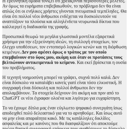
Η ερευνητική ομάδα τονίζει ότι χρειάζονται περισσότερες μελέτες.
Αν όμως τα ευρήματα επιβεβαιωθούν, το πρόβλημα δεν θα είναι
απλώς ότι οι ενήλικες χρήστες γίνονται πνευματικά τεμπέληδες. Θα
είναι ότι πολλοί νέοι άνθρωποι ενδέχεται να δυσκολευτούν να
αναπτύξουν τα πλούσια και αλληλένδετα νευρωνικά δίκτυα που
καλλιεργεί η διαδικασία της γραφής.
Προσωπικά θεωρώ τα μεγάλα γλωσσικά μοντέλα εξαιρετικά
χρήσιμα για την εξερεύνηση ιδεών, τη συλλογή στοιχείων, τον
έλεγχο υποθέσεων, τον εντοπισμό λογικών κενών και τη διόρθωση
κειμένων
. Δεν μου αρέσει όμως ο τρόπος με τον οποίο
επεμβαίνουν στο ύφος μου, ακόμη και όταν οι προτάσεις τους
βελτιώνουν αντικειμενικά το κείμενο
. Και εκεί βρίσκεται η ουσία
του προβλήματος.
Η τεχνητή νοημοσύνη μπορεί να γράψει, συχνά πολύ καλά. Δεν
είναι δύσκολο να καταλάβει κανείς γιατί είναι τόσο ελκυστική. Η
συγγραφή είναι δύσκολη και πολλοί άνθρωποι δεν την
απολαμβάνουν. Τα στοιχεία δείχνουν ότι ακόμη και πριν από το
ChatGPT οι νέοι έγραφαν ολοένα και λιγότερο για ευχαρίστηση.
Το να έχουμε δίπλα μας έναν εύγλωττο ψηφιακό συνεργάτη ίσως
αποδειχθεί πολύ δελεαστικό για να το αρνηθούμε. Και ίσως αυτό
να μην είναι απαραίτητα κακό. Με τις κατάλληλες δικλίδες
ασφαλείας και με κανόνες που θα διασφαλίζουν ότι αποκτούμε
πρώτα βασική συγγραφική επάρκεια πριν αναθέσουμε το δύσκολο