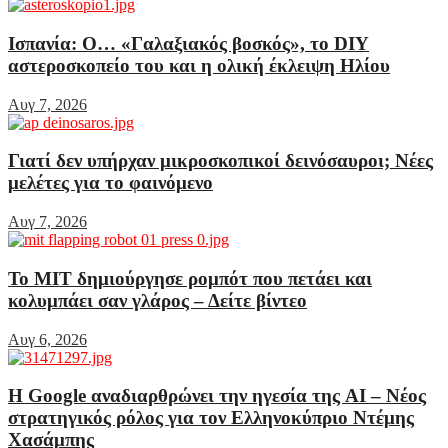
Ισπανία: Ο… «Γαλαξιακός βοσκός», το DIY
αστεροσκοπείο του και η ολική έκλειψη Ηλίου
Αυγ 7, 2026
Γιατί δεν υπήρχαν μικροσκοπικοί δεινόσαυροι; Νέες
μελέτες για το φαινόμενο
Αυγ 7, 2026
Το MIT δημιούργησε ρομπότ που πετάει και
κολυμπάει σαν γλάρος – Δείτε βίντεο
Αυγ 6, 2026
Η Google αναδιαρθρώνει την ηγεσία της AI – Νέος
στρατηγικός ρόλος για τον Ελληνοκύπριο Ντέμης
Χασάμπης