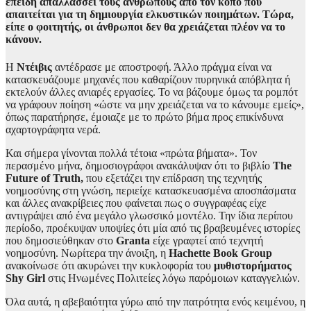
επειδή απαλλάσσει τους ανθρώπους από τον κόπο που
απαιτείται για τη δημιουργία ελκυστικών ποιημάτων. Τώρα,
είπε ο φοιτητής, οι άνθρωποι δεν θα χρειάζεται πλέον να το
κάνουν.
Η
Ντέιβις
αντέδρασε με αποστροφή. Άλλο πράγμα είναι να
κατασκευάζουμε μηχανές που καθαρίζουν πυρηνικά απόβλητα ή
εκτελούν άλλες ανιαρές εργασίες. Το να βάζουμε όμως τα ρομπότ
να γράφουν ποίηση «ώστε να μην χρειάζεται να το κάνουμε εμείς»,
όπως παρατήρησε, έμοιαζε με το πρώτο βήμα προς επικίνδυνα
αχαρτογράφητα νερά.
Και σήμερα γίνονται πολλά τέτοια «πρώτα βήματα». Τον
περασμένο μήνα, δημοσιογράφοι ανακάλυψαν ότι το βιβλίο
The
Future of Truth,
που εξετάζει την επίδραση της τεχνητής
νοημοσύνης στη γνώση, περιείχε κατασκευασμένα αποσπάσματα
και άλλες ανακρίβειες που φαίνεται πως ο συγγραφέας είχε
αντιγράψει από ένα μεγάλο γλωσσικό μοντέλο. Την ίδια περίπου
περίοδο, προέκυψαν υποψίες ότι μία από τις βραβευμένες ιστορίες
που δημοσιεύθηκαν στο
Granta
είχε γραφτεί από τεχνητή
νοημοσύνη. Νωρίτερα την άνοιξη, η
Hachette Book Group
ανακοίνωσε ότι ακυρώνει την κυκλοφορία του
μυθιστορήματος
Shy Girl
στις Ηνωμένες Πολιτείες λόγω παρόμοιων καταγγελιών.
Όλα αυτά, η αβεβαιότητα γύρω από την πατρότητα ενός κειμένου, η