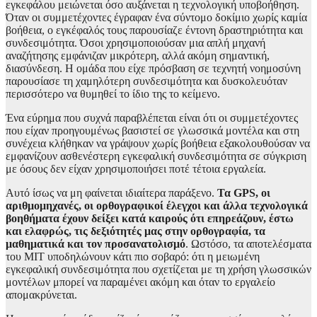
εγκεφάλου μειώνεται όσο αυξάνεται η τεχνολογική υποβοήθηση.
Όταν οι συμμετέχοντες έγραφαν ένα σύντομο δοκίμιο χωρίς καμία
βοήθεια, ο εγκέφαλός τους παρουσίαζε έντονη δραστηριότητα και
συνδεσιμότητα. Όσοι χρησιμοποιούσαν μια απλή μηχανή
αναζήτησης εμφάνιζαν μικρότερη, αλλά ακόμη σημαντική,
διασύνδεση. Η ομάδα που είχε πρόσβαση σε τεχνητή νοημοσύνη
παρουσίασε τη χαμηλότερη συνδεσιμότητα και δυσκολευόταν
περισσότερο να θυμηθεί το ίδιο της το κείμενο.
Ένα εύρημα που συχνά παραβλέπεται είναι ότι οι συμμετέχοντες
που είχαν προηγουμένως βασιστεί σε γλωσσικά μοντέλα και στη
συνέχεια κλήθηκαν να γράψουν χωρίς βοήθεια εξακολουθούσαν να
εμφανίζουν ασθενέστερη εγκεφαλική συνδεσιμότητα σε σύγκριση
με όσους δεν είχαν χρησιμοποιήσει ποτέ τέτοια εργαλεία.
Αυτό ίσως να μη φαίνεται ιδιαίτερα παράξενο.
Τα GPS, οι
αριθμομηχανές, οι ορθογραφικοί έλεγχοι και άλλα τεχνολογικά
βοηθήματα έχουν δείξει κατά καιρούς ότι επηρεάζουν, έστω
και ελαφρώς, τις δεξιότητές μας στην ορθογραφία, τα
μαθηματικά και τον προσανατολισμό
. Ωστόσο, τα αποτελέσματα
του MIT υποδηλώνουν κάτι πιο σοβαρό: ότι η μειωμένη
εγκεφαλική συνδεσιμότητα που σχετίζεται με τη χρήση γλωσσικών
μοντέλων μπορεί να παραμένει ακόμη και όταν το εργαλείο
απομακρύνεται.