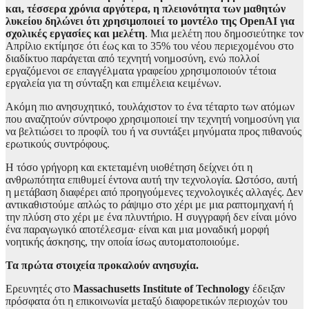
και, τέσσερα χρόνια αργότερα, η πλειονότητα των μαθητών
λυκείου δηλώνει ότι χρησιμοποιεί το μοντέλο της OpenAI για
σχολικές εργασίες και μελέτη
. Μια μελέτη που δημοσιεύτηκε τον
Απρίλιο εκτίμησε ότι έως και το 35% του νέου περιεχομένου στο
διαδίκτυο παράγεται από τεχνητή νοημοσύνη, ενώ πολλοί
εργαζόμενοι σε επαγγέλματα γραφείου χρησιμοποιούν τέτοια
εργαλεία για τη σύνταξη και επιμέλεια κειμένων.
Ακόμη πιο ανησυχητικό, τουλάχιστον το ένα τέταρτο των ατόμων
που αναζητούν σύντροφο χρησιμοποιεί την τεχνητή νοημοσύνη για
να βελτιώσει το προφίλ του ή να συντάξει μηνύματα προς πιθανούς
ερωτικούς συντρόφους.
Η τόσο γρήγορη και εκτεταμένη υιοθέτηση δείχνει ότι η
ανθρωπότητα επιθυμεί έντονα αυτή την τεχνολογία. Ωστόσο, αυτή
η μετάβαση διαφέρει από προηγούμενες τεχνολογικές αλλαγές. Δεν
αντικαθιστούμε απλώς το ράψιμο στο χέρι με μια ραπτομηχανή ή
την πλύση στο χέρι με ένα πλυντήριο. Η συγγραφή δεν είναι μόνο
ένα παραγωγικό αποτέλεσμα· είναι και μια μοναδική μορφή
νοητικής άσκησης, την οποία ίσως αυτοματοποιούμε.
Τα πρώτα στοιχεία προκαλούν ανησυχία.
Ερευνητές στο
Massachusetts Institute of Technology
έδειξαν
πρόσφατα ότι η επικοινωνία μεταξύ διαφορετικών περιοχών του