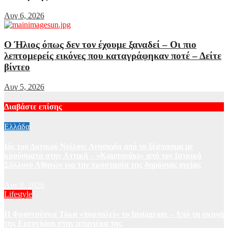
Αυγ 6, 2026
Ο Ήλιος όπως δεν τον έχουμε ξαναδεί – Οι πιο
λεπτομερείς εικόνες που καταγράφηκαν ποτέ – Δείτε
βίντεο
Αυγ 5, 2026
Διαβάστε επίσης
Ελλάδα
Ιός του Δυτικού Νείλου: Ανησυχία από το ξέσπασμα με
κρούσματα στην Αττική – «Καμπανάκι» από τον Ιατρικό
Σύλλογο Αθηνών για την προστασία της δημόσιας υγείας
Αυγ 8, 2026
Lifestyle
Η Φραντσέσκα Τόκα «πυρπολεί» το Instagram – Από τη σκηνή
της Eurovision στην μπανιέρα της