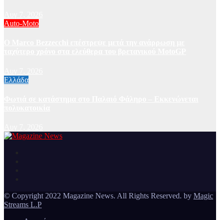
Αυγ 7, 2026
Auto-Moto
Ο Marco Bezzecchi επέστρεψε μετά την ανάρρωση με
ταχύτερο χρόνο στα ελεύθερα του βρετανικού MotoGP
Αυγ 7, 2026
Ελλάδα
Φωτιά σε κατάστημα στο Παλαιό Φάληρο – Εκκενώνεται
πολυκατοικία
Αυγ 7, 2026
Ειδήσεις και νέα από την Ελλάδα και από όλο τον κόσμο
Magazine News
© Copyright 2022 Magazine News. All Rights Reserved. by
Magic
Streams L.P