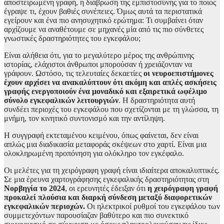
αποστειρωμένη γραφή, η διάβρωση της εμπιστοσύνης για το ποιος
έγραψε τι, έχουν βαθιές συνέπειες. Όμως αυτά τα περιστατικά
εγείρουν και ένα πιο ανησυχητικό ερώτημα: Τι συμβαίνει όταν
αρχίζουμε να αναθέτουμε σε μηχανές μία από τις πιο σύνθετες
γνωστικές δραστηριότητες του εγκεφάλου;
Είναι αλήθεια ότι, για το μεγαλύτερο μέρος της ανθρώπινης
ιστορίας, ελάχιστοι άνθρωποι μπορούσαν ή χρειάζονταν να
γράφουν. Ωστόσο, τις τελευταίες δεκαετίες
οι νευροεπιστήμονες
έχουν αρχίσει να ανακαλύπτουν ότι ακόμη και απλές ασκήσεις
γραφής ενεργοποιούν ένα μοναδικό και εξαιρετικά ωφέλιμο
σύνολο εγκεφαλικών λειτουργιών
. Η δραστηριότητα αυτή
συνδέει περιοχές του εγκεφάλου που σχετίζονται με τη γλώσσα, τη
μνήμη, τον κινητικό συντονισμό και την αντίληψη.
Η συγγραφή εκτεταμένου κειμένου, όπως φαίνεται, δεν είναι
απλώς μια διαδικασία μεταφοράς σκέψεων στο χαρτί. Είναι μια
ολοκληρωμένη προπόνηση για ολόκληρο τον εγκέφαλο.
Οι μελέτες για τη χειρόγραφη γραφή είναι ιδιαίτερα αποκαλυπτικές.
Σε μια έρευνα χαρτογράφησης εγκεφαλικής δραστηριότητας στη
Νορβηγία το 2024
, οι ερευνητές έδειξαν ότι
η χειρόγραφη γραφή
προκαλεί πλούσια και διαρκή σύνδεση μεταξύ διαφορετικών
εγκεφαλικών περιοχών.
Οι ηλεκτρικοί ρυθμοί του εγκεφάλου των
συμμετεχόντων παρουσίαζαν βαθύτερο και πιο συνεκτικό