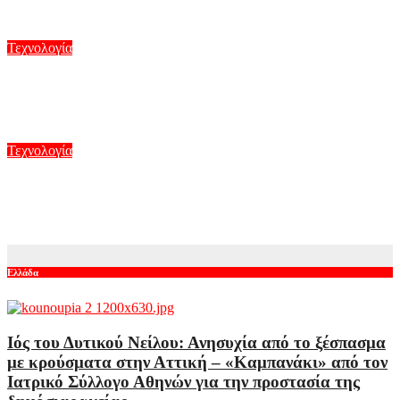
Αυγ 7, 2026
Τεχνολογία
Γιατί δεν υπήρχαν μικροσκοπικοί δεινόσαυροι; Νέες μελέτες
για το φαινόμενο
Αυγ 7, 2026
Τεχνολογία
Το MIT δημιούργησε ρομπότ που πετάει και κολυμπάει σαν
γλάρος – Δείτε βίντεο
Αυγ 6, 2026
Ελλάδα
Ιός του Δυτικού Νείλου: Ανησυχία από το ξέσπασμα
με κρούσματα στην Αττική – «Καμπανάκι» από τον
Ιατρικό Σύλλογο Αθηνών για την προστασία της