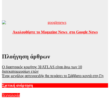
Ακολουθήστε το Magazine News στο Google News
Πλοήγηση άρθρων
Ο διαστρικός κομήτης 3I/ATLAS είναι άνω των 10
δισεκατομμυρίων ετών
Ένας μεγάλος αστεροειδής θα περάσει το Σάββατο κοντά στη Γη
Σχετική ανάρτηση
Τεχνολογία
Ισπανία: Ο… «Γαλαξιακός βοσκός», το DIY αστεροσκοπείο
του και η ολική έκλειψη Ηλίου