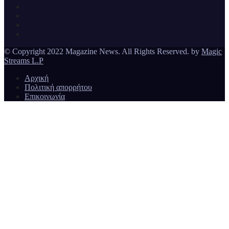
Ειδήσεις και νέα από την Ελλάδα και από όλο τον κόσμο
Magazine News
© Copyright 2022 Magazine News. All Rights Reserved. by
Magic
Streams L.P
Αρχική
Πολιτική απορρήτου
Επικοινωνία