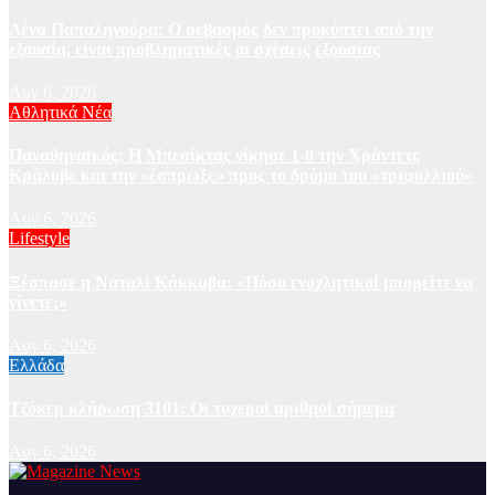
Λένα Παπαληγούρα: Ο σεβασμός δεν προκύπτει από την
εξουσία, είναι προβληματικές οι σχέσεις εξουσίας
Αυγ 6, 2026
Αθλητικά Νέα
Παναθηναϊκός: Η Μπεσίκτας νίκησε 1-0 την Χράντετς
Κράλοβε και την «έσπρωξε» προς το δρόμο του «τριφυλλιού»
Αυγ 6, 2026
Lifestyle
Ξέσπασε η Ναταλί Κάκκαβα: «Πόσο ενοχλητικοί μπορείτε να
γίνετε;»
Αυγ 6, 2026
Ελλάδα
Τζόκερ κλήρωση 3101: Οι τυχεροί αριθμοί σήμερα
Αυγ 6, 2026