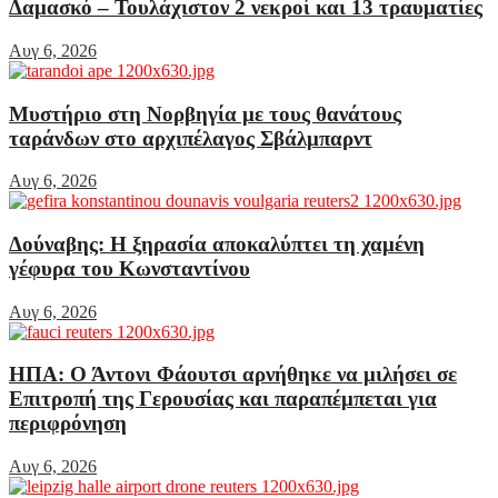
Δαμασκό – Τουλάχιστον 2 νεκροί και 13 τραυματίες
Αυγ 6, 2026
Μυστήριο στη Νορβηγία με τους θανάτους
ταράνδων στο αρχιπέλαγος Σβάλμπαρντ
Αυγ 6, 2026
Δούναβης: Η ξηρασία αποκαλύπτει τη χαμένη
γέφυρα του Κωνσταντίνου
Αυγ 6, 2026
ΗΠΑ: Ο Άντονι Φάουτσι αρνήθηκε να μιλήσει σε
Επιτροπή της Γερουσίας και παραπέμπεται για
περιφρόνηση
Αυγ 6, 2026