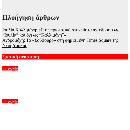
Πλοήγηση άρθρων
Ιουλία Καλλιμάνη: «Στο περιστατικό στην πίστα αντέδρασα ως
“Ιουλία” και όχι ως “Καλλιμάνη”»
Ανδρομάχη: Το «Σούσουρο» στη φημισμένη Times Square της
Νέας Υόρκης
Σχετική ανάρτηση
Lifestyle
Ξέσπασε η Ναταλί Κάκκαβα: «Πόσο ενοχλητικοί μπορείτε να
γίνετε;»
Αυγ 6, 2026
Lifestyle
Mike: Σοβαρό τροχαίο για τον Έλληνα ράπερ – Η ανακοίνωση
στα social media
Αυγ 6, 2026