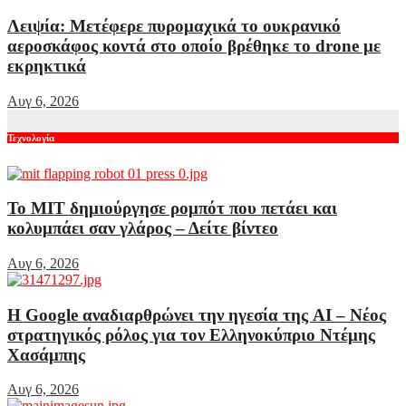
Λειψία: Μετέφερε πυρομαχικά το ουκρανικό
αεροσκάφος κοντά στο οποίο βρέθηκε το drone με
εκρηκτικά
Αυγ 6, 2026
Τεχνολογία
Το MIT δημιούργησε ρομπότ που πετάει και
κολυμπάει σαν γλάρος – Δείτε βίντεο
Αυγ 6, 2026
Η Google αναδιαρθρώνει την ηγεσία της AI – Νέος
στρατηγικός ρόλος για τον Ελληνοκύπριο Ντέμης
Χασάμπης
Αυγ 6, 2026