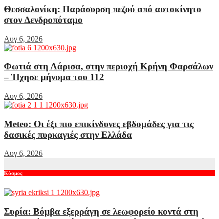
Θεσσαλονίκη: Παράσυρση πεζού από αυτοκίνητο
στον Δενδροπόταμο
Αυγ 6, 2026
Φωτιά στη Λάρισα, στην περιοχή Κρήνη Φαρσάλων
– Ήχησε μήνυμα του 112
Αυγ 6, 2026
Meteo: Οι έξι πιο επικίνδυνες εβδομάδες για τις
δασικές πυρκαγιές στην Ελλάδα
Αυγ 6, 2026
Κόσμος
Συρία: Βόμβα εξερράγη σε λεωφορείο κοντά στη