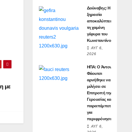
Δούναβης: Η
ξηρασία
αποκαλύπτει
τη χαμένη
γέφυρα του
Κωνσταντίνου
ΑΥΓ 6,
2026
ΗΠΑ: Ο Άντονι
Φάουτσι
αρνήθηκε να
η με
μιλήσει σε
Επιτροπή της
Γερουσίας και
παραπέμπεται
για
περιφρόνηση
ΑΥΓ 6,