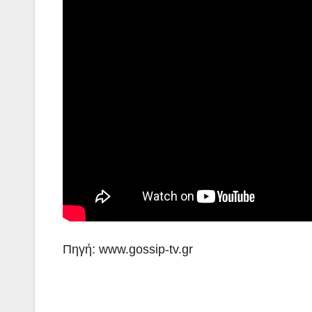
Πηγή: www.gossip-tv.gr