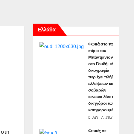
Ελλάδα
Φωτιά στο παλιό
κτίριο του
Μπάντμιντον
στο Γουδή: «Η
δικογραφία
περιέχει πλήθος
ελλείψεων και
σοβαρών
κενών» λένε οι
δικηγόροι των
κατηγορουμένων
ΑΥΓ 7, 2026
Φωτιές σε
 στη