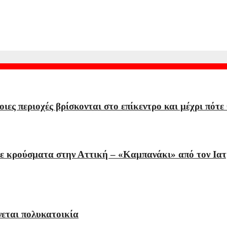
Τελεσίγραφο από τη Μαδρίτη – «Δεν δεχόμαστε επιβολές», απαντά
ες περιοχές βρίσκονται στο επίκεντρο και μέχρι πότε
με κρούσματα στην Αττική – «Καμπανάκι» από τον Ιατ
εται πολυκατοικία