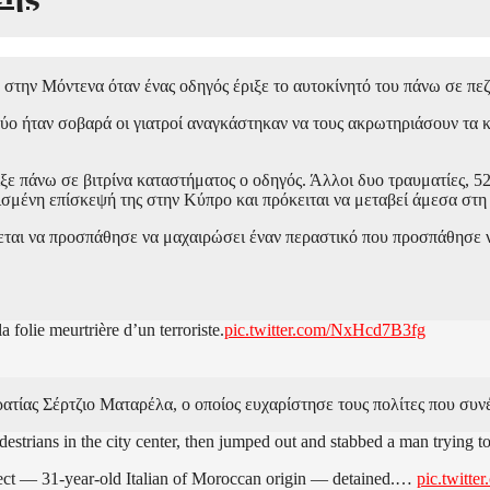
κό στην Μόντενα όταν ένας οδηγός έριξε το αυτοκίνητό του πάνω σε π
 δύο ήταν σοβαρά οι γιατροί αναγκάστηκαν να τους ακρωτηριάσουν τα
ιξε πάνω σε βιτρίνα καταστήματος ο οδηγός. Άλλοι δυο τραυματίες, 5
σμένη επίσκεψή της στην Κύπρο και πρόκειται να μεταβεί άμεσα στη
ρεται να προσπάθησε να μαχαιρώσει έναν περαστικό που προσπάθησε 
la folie meurtrière d’un terroriste.
pic.twitter.com/NxHcd7B3fg
κρατίας Σέρτζιο Ματαρέλα, ο οποίος ευχαρίστησε τους πολίτες που σ
estrians in the city center, then jumped out and stabbed a man trying t
uspect — 31-year-old Italian of Moroccan origin — detained.…
pic.twit