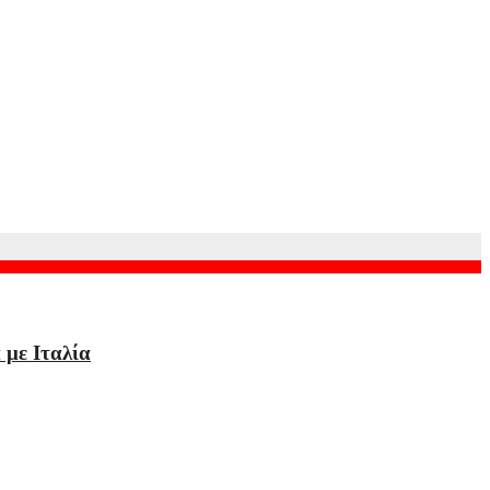
 με Ιταλία