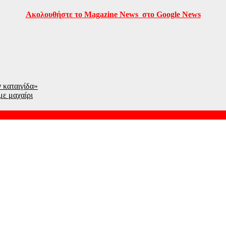
Ακολουθήστε το Magazine News στο Google News
 καταιγίδα»
με μαχαίρι
«απαντά» και αυτή με ελέγχους στα σύνορα με Ιταλία
 – Αγγίζουν τα 3 μέτρα