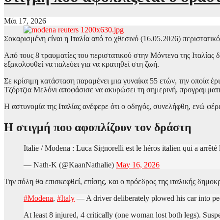
Μάι 17, 2026
Σοκαρισμένη είναι η Ιταλία από το χθεσινό (16.05.2026) περιστατι
Από τους 8 τραυματίες του περιστατικού στην Μόντενα της Ιταλίας
εξακολουθεί να παλεύει για να κρατηθεί στη ζωή.
Σε κρίσιμη κατάσταση παραμένει μια γυναίκα 55 ετών, την οποία έρ
Τζόρτζια Μελόνι αποφάσισε να ακυρώσει τη σημερινή, προγραμματι
Η αστυνομία της Ιταλίας ανέφερε ότι ο οδηγός, συνελήφθη, ενώ φέ
Η στιγμή που αφοπλίζουν τον δράστη
Italie / Modena : Luca Signorelli est le héros italien qui a arrêté 
— Nath-K (@KaanNathalie)
May 16, 2026
Την πόλη θα επισκεφθεί, επίσης, και ο πρόεδρος της ιταλικής δημο
#Modena
,
#Italy
— A driver deliberately plowed his car into ped
At least 8 injured, 4 critically (one woman lost both legs). S