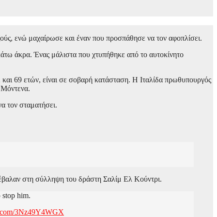
εζούς, ενώ μαχαίρωσε και έναν που προσπάθησε να τον αφοπλίσει.
 κάτω άκρα. Ένας μάλιστα που χτυπήθηκε από το αυτοκίνητο
2 και 69 ετών, είναι σε σοβαρή κατάσταση. Η Ιταλίδα πρωθυπουργός
 Μόντενα.
να τον σταματήσει.
υνέβαλαν στη σύλληψη του δράστη Σαλίμ Ελ Κούντρι.
o stop him.
ter.com/3Nz49Y4WGX