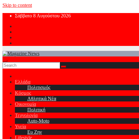
Skip to content
Σάββατο 8 Αυγούστου 2026
Ελλάδα
Πολιτισμός
Κόσμος
Αθλητικά Νέα
Οικονομία
Πολιτική
Τεχνολογία
Auto-Moto
Υγεία
Ευ Ζην
Lifestyle