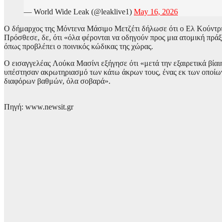
— World Wide Leak (@leaklive1)
May 16, 2026
O δήμαρχος της Μόντενα Μάσιμο Μετζέτι δήλωσε ότι ο Ελ Κούντρι, 
Πρόσθεσε, δε, ότι «όλα φέρονται να οδηγούν προς μια ατομική πράξη
όπως προβλέπει ο ποινικός κώδικας της χώρας.
Ο εισαγγελέας Λούκα Μασίνι εξήγησε ότι «μετά την εξαιρετικά βί
υπέστησαν ακρωτηριασμό των κάτω άκρων τους, ένας εκ των οποίων
διαφόρων βαθμών, όλα σοβαρά».
Πηγή: www.newsit.gr