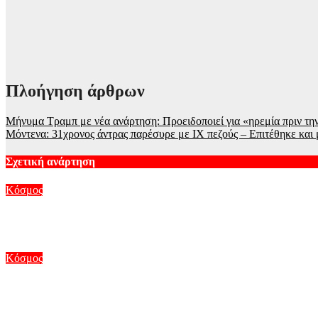
Πλοήγηση άρθρων
Μήνυμα Τραμπ με νέα ανάρτηση: Προειδοποιεί για «ηρεμία πριν την
Μόντενα: 31χρονος άντρας παρέσυρε με ΙΧ πεζούς – Επιτέθηκε και 
Σχετική ανάρτηση
Κόσμος
«Απασφάλισαν» Σάντσεθ και Μελόνι για τη Θέουτα – Η Ισπανία 
Αυγ 8, 2026
Κόσμος
Στο Γκίνες μία Ινδή που έχει τα μακρύτερα μαλλιά στον πλανήτη
Αυγ 7, 2026