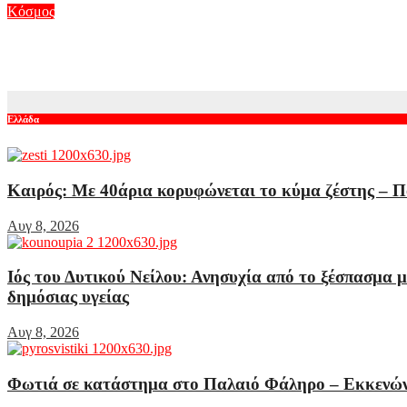
Κόσμος
Στα άκρα Ισπανία και Ιταλία για την επαναφορά της Σένγκεν: 
Αυγ 7, 2026
Ελλάδα
Καιρός: Με 40άρια κορυφώνεται το κύμα ζέστης – Ποι
Αυγ 8, 2026
Ιός του Δυτικού Νείλου: Ανησυχία από το ξέσπασμα 
δημόσιας υγείας
Αυγ 8, 2026
Φωτιά σε κατάστημα στο Παλαιό Φάληρο – Εκκενών