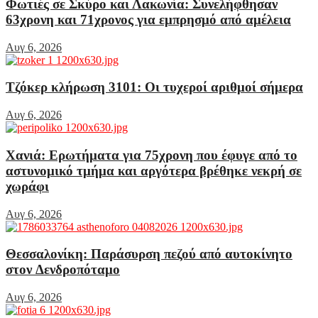
Φωτιές σε Σκύρο και Λακωνία: Συνελήφθησαν
63χρονη και 71χρονος για εμπρησμό από αμέλεια
Αυγ 6, 2026
Τζόκερ κλήρωση 3101: Οι τυχεροί αριθμοί σήμερα
Αυγ 6, 2026
Χανιά: Ερωτήματα για 75χρονη που έφυγε από το
αστυνομικό τμήμα και αργότερα βρέθηκε νεκρή σε
χωράφι
Αυγ 6, 2026
Θεσσαλονίκη: Παράσυρση πεζού από αυτοκίνητο
στον Δενδροπόταμο
Αυγ 6, 2026