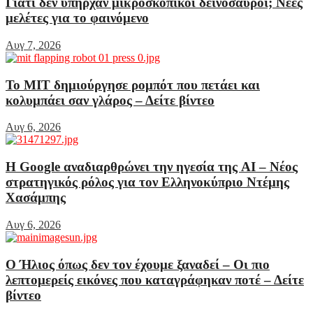
Γιατί δεν υπήρχαν μικροσκοπικοί δεινόσαυροι; Νέες
μελέτες για το φαινόμενο
Αυγ 7, 2026
Το MIT δημιούργησε ρομπότ που πετάει και
κολυμπάει σαν γλάρος – Δείτε βίντεο
Αυγ 6, 2026
Η Google αναδιαρθρώνει την ηγεσία της AI – Νέος
στρατηγικός ρόλος για τον Ελληνοκύπριο Ντέμης
Χασάμπης
Αυγ 6, 2026
Ο Ήλιος όπως δεν τον έχουμε ξαναδεί – Οι πιο
λεπτομερείς εικόνες που καταγράφηκαν ποτέ – Δείτε
βίντεο