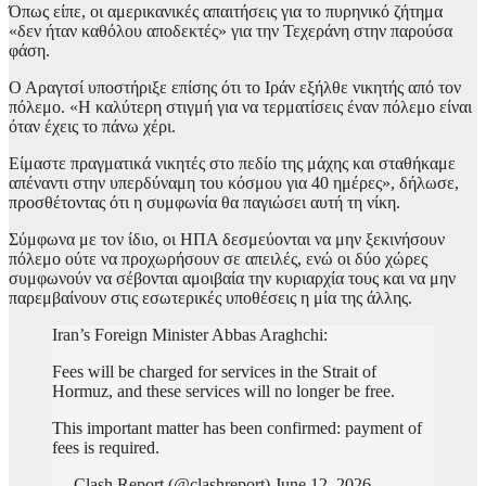
Όπως είπε, οι αμερικανικές απαιτήσεις για το πυρηνικό ζήτημα
«δεν ήταν καθόλου αποδεκτές» για την Τεχεράνη στην παρούσα
φάση.
Ο Αραγτσί υποστήριξε επίσης ότι το Ιράν εξήλθε νικητής από τον
πόλεμο. «Η καλύτερη στιγμή για να τερματίσεις έναν πόλεμο είναι
όταν έχεις το πάνω χέρι.
Είμαστε πραγματικά νικητές στο πεδίο της μάχης και σταθήκαμε
απέναντι στην υπερδύναμη του κόσμου για 40 ημέρες», δήλωσε,
προσθέτοντας ότι η συμφωνία θα παγιώσει αυτή τη νίκη.
Σύμφωνα με τον ίδιο, οι ΗΠΑ δεσμεύονται να μην ξεκινήσουν
πόλεμο ούτε να προχωρήσουν σε απειλές, ενώ οι δύο χώρες
συμφωνούν να σέβονται αμοιβαία την κυριαρχία τους και να μην
παρεμβαίνουν στις εσωτερικές υποθέσεις η μία της άλλης.
Iran’s Foreign Minister Abbas Araghchi:
Fees will be charged for services in the Strait of
Hormuz, and these services will no longer be free.
This important matter has been confirmed: payment of
fees is required.
— Clash Report (@clashreport) June 12, 2026