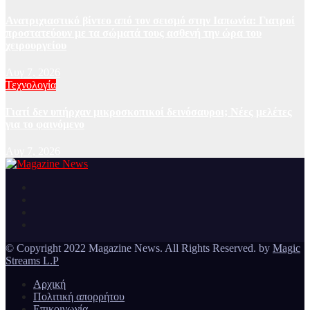
Ανατριχιαστικό βίντεο από τον σεισμό στην Ιαπωνία: Γιατροί
προστατεύουν με τα σώματά τους ασθενή την ώρα του
χειρουργείου
Αυγ 7, 2026
Τεχνολογία
Γιατί δεν υπήρχαν μικροσκοπικοί δεινόσαυροι; Νέες μελέτες
για το φαινόμενο
Αυγ 7, 2026
Ειδήσεις και νέα από την Ελλάδα και από όλο τον κόσμο
Magazine News
© Copyright 2022 Magazine News. All Rights Reserved. by
Magic
Streams L.P
Αρχική
Πολιτική απορρήτου
Επικοινωνία