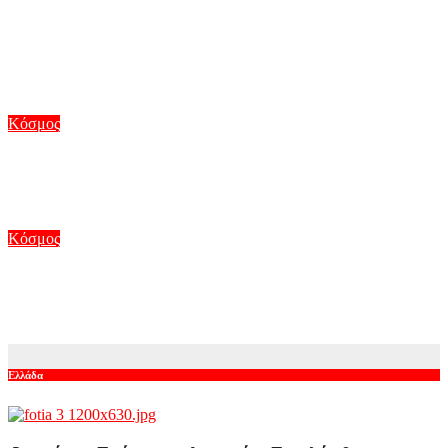
Ανατριχιαστικό βίντεο από τον σεισμό στην Ιαπωνία: Γιατροί
προστατεύουν με τα σώματά τους ασθενή την ώρα του
χειρουργείου
Αυγ 7, 2026
Κόσμος
Συρία: Βόμβα εξερράγη σε λεωφορείο κοντά στη Δαμασκό –
Τουλάχιστον 2 νεκροί και 13 τραυματίες
Αυγ 6, 2026
Κόσμος
Μυστήριο στη Νορβηγία με τους θανάτους ταράνδων στο
αρχιπέλαγος Σβάλμπαρντ
Αυγ 6, 2026
Ελλάδα