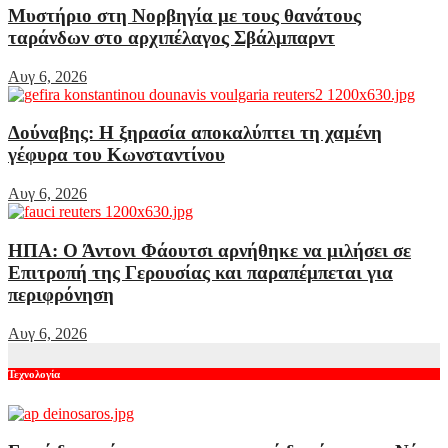
Μυστήριο στη Νορβηγία με τους θανάτους
ταράνδων στο αρχιπέλαγος Σβάλμπαρντ
Αυγ 6, 2026
Δούναβης: Η ξηρασία αποκαλύπτει τη χαμένη
γέφυρα του Κωνσταντίνου
Αυγ 6, 2026
ΗΠΑ: Ο Άντονι Φάουτσι αρνήθηκε να μιλήσει σε
Επιτροπή της Γερουσίας και παραπέμπεται για
περιφρόνηση
Αυγ 6, 2026
Τεχνολογία