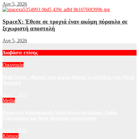
Αυγ 5, 2026
SpaceX: Έθεσε σε τροχιά έναν ακόμη πύραυλο σε
ξεχωριστή αποστολή
Αυγ 5, 2026
Διαβάστε επίσης
Οικονομία
Wall Street: «Φρένο» στα ρεκόρ έβαλαν οι εξελίξεις στη Μέση
Ανατολή
Αυγ 7, 2026
Media
Φόνοι στο Καμπαναριό: Μένη Κωνσταντινίδου, Λυδία
Τζανουδάκη και Άννη Θεοχάρη επιστρέφουν
Αυγ 7, 2026
Κόσμος