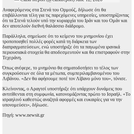
Αναφερόμενος στα Στενά του Ορμούζ, δήλωσε ότι θα
επιβάλλονται τέλη για τις παρεχόμενες υπηρεσίες, υποστηρίζοντας
ότι τα Στενά τελούν υπό την κυριαρχία του Ιράν και του Ομάν και
δεν αποτελούν διεθνή θαλάσσιο διάδρομο.
Παράλληλα, σημείωσε ότι το κείμενο του μνημονίου έχει
τροποποιηθεί πολλές φορές κατά τη διάρκεια των
διαπραγματεύσεων, ενώ υποστήριξε ότι τα παγωμένα ιρανικά
περιουσιακά στοιχεία θα αποδεσμευτούν και θα επιστραφούν στην
Τεχεράνη.
Όπως ανέφερε, το μνημόνιο θα σηματοδοτήσει το τέλος των
συγκρούσεων σε όλα τα μέτωπα, συμπεριλαμβανομένου του
Λιβάνου. «Δεν θα αφήσουμε ποτέ τον Λίβανο μόνο του», τόνισε.
Κλείνοντας, ο Αραγτσί υποστήριξε ότι υπάρχουν δυνάμεις που
αντιτίθενται στη συμφωνία, κατονομάζοντας πρώτο το Ισραήλ. «Το
ισραηλινό καθεστώς αναζητά αφορμές και ευκαιρίες για να την
υπονομεύσει», δήλωσε.
Πηγή: www.newsit.gr