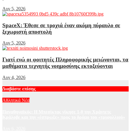
Αυγ 5, 2026
SpaceX: Έθεσε σε τροχιά έναν ακόμη πύραυλο σε
ξεχωριστή αποστολή
Αυγ 5, 2026
Γιατί ενώ οι φοιτητές Πληροφορικής μειώνονται, τα
μαθήματα τεχνητής νοημοσύνης εκτοξεύονται
Αυγ 4, 2026
Διαβάστε επίσης
Αθλητικά Νέα
Παναθηναϊκός: Η Μπεσίκτας νίκησε 1-0 την Χράντετς
Κράλοβε και την «έσπρωξε» προς το δρόμο του «τριφυλλιού»
Αυγ 6, 2026