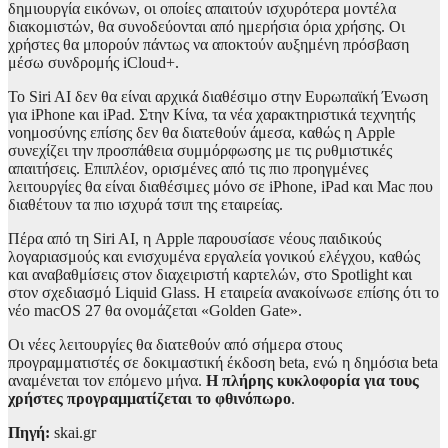
δημιουργία εικόνων, οι οποίες απαιτούν ισχυρότερα μοντέλα
διακομιστών, θα συνοδεύονται από ημερήσια όρια χρήσης. Οι
χρήστες θα μπορούν πάντως να αποκτούν αυξημένη πρόσβαση
μέσω συνδρομής iCloud+.
Το Siri AI δεν θα είναι αρχικά διαθέσιμο στην Ευρωπαϊκή Ένωση
για iPhone και iPad. Στην Κίνα, τα νέα χαρακτηριστικά τεχνητής
νοημοσύνης επίσης δεν θα διατεθούν άμεσα, καθώς η Apple
συνεχίζει την προσπάθεια συμμόρφωσης με τις ρυθμιστικές
απαιτήσεις. Επιπλέον, ορισμένες από τις πιο προηγμένες
λειτουργίες θα είναι διαθέσιμες μόνο σε iPhone, iPad και Mac που
διαθέτουν τα πιο ισχυρά τσιπ της εταιρείας.
Πέρα από τη Siri AI, η Apple παρουσίασε νέους παιδικούς
λογαριασμούς και ενισχυμένα εργαλεία γονικού ελέγχου, καθώς
και αναβαθμίσεις στον διαχειριστή καρτελών, στο Spotlight και
στον σχεδιασμό Liquid Glass. Η εταιρεία ανακοίνωσε επίσης ότι το
νέο macOS 27 θα ονομάζεται «Golden Gate».
Οι νέες λειτουργίες θα διατεθούν από σήμερα στους
προγραμματιστές σε δοκιμαστική έκδοση beta, ενώ η δημόσια beta
αναμένεται τον επόμενο μήνα.
Η πλήρης κυκλοφορία για τους
χρήστες προγραμματίζεται το φθινόπωρο
.
Πηγή:
skai.gr