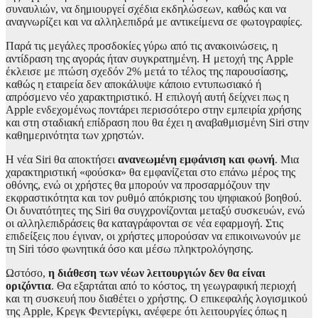
συναυλιών, να δημιουργεί σχέδια εκδηλώσεων, καθώς και να
αναγνωρίζει και να αλληλεπιδρά με αντικείμενα σε φωτογραφίες.
Παρά τις μεγάλες προσδοκίες γύρω από τις ανακοινώσεις, η
αντίδραση της αγοράς ήταν συγκρατημένη. Η μετοχή της Apple
έκλεισε με πτώση σχεδόν 2% μετά το τέλος της παρουσίασης,
καθώς η εταιρεία δεν αποκάλυψε κάποιο εντυπωσιακό ή
απρόσμενο νέο χαρακτηριστικό. Η επιλογή αυτή δείχνει πως η
Apple ενδεχομένως ποντάρει περισσότερο στην εμπειρία χρήσης
και στη σταδιακή επίδραση που θα έχει η αναβαθμισμένη Siri στην
καθημερινότητα των χρηστών.
Η νέα Siri θα αποκτήσει
ανανεωμένη εμφάνιση και φωνή
. Μια
χαρακτηριστική «φούσκα» θα εμφανίζεται στο επάνω μέρος της
οθόνης, ενώ οι χρήστες θα μπορούν να προσαρμόζουν την
εκφραστικότητα και τον ρυθμό απόκρισης του ψηφιακού βοηθού.
Οι δυνατότητες της Siri θα συγχρονίζονται μεταξύ συσκευών, ενώ
οι αλληλεπιδράσεις θα καταγράφονται σε νέα εφαρμογή. Στις
επιδείξεις που έγιναν, οι χρήστες μπορούσαν να επικοινωνούν με
τη Siri τόσο φωνητικά όσο και μέσω πληκτρολόγησης.
Ωστόσο,
η διάθεση των νέων λειτουργιών δεν θα είναι
οριζόντια
. Θα εξαρτάται από το κόστος, τη γεωγραφική περιοχή
και τη συσκευή που διαθέτει ο χρήστης. Ο επικεφαλής λογισμικού
της Apple, Κρεγκ Φεντερίγκι, ανέφερε ότι λειτουργίες όπως η