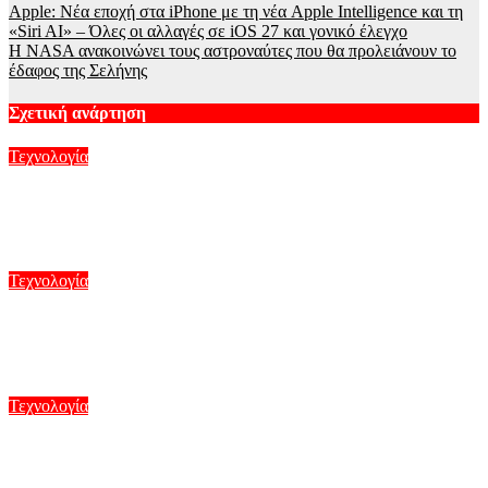
Apple: Νέα εποχή στα iPhone με τη νέα Apple Intelligence και τη
«Siri AI» – Όλες οι αλλαγές σε iOS 27 και γονικό έλεγχο
Η NASA ανακοινώνει τους αστροναύτες που θα προλειάνουν το
έδαφος της Σελήνης
Σχετική ανάρτηση
Τεχνολογία
Το MIT δημιούργησε ρομπότ που πετάει και κολυμπάει σαν
γλάρος – Δείτε βίντεο
Αυγ 6, 2026
Τεχνολογία
Η Google αναδιαρθρώνει την ηγεσία της AI – Νέος
στρατηγικός ρόλος για τον Ελληνοκύπριο Ντέμης Χασάμπης
Αυγ 6, 2026
Τεχνολογία
Ο Ήλιος όπως δεν τον έχουμε ξαναδεί – Οι πιο λεπτομερείς
εικόνες που καταγράφηκαν ποτέ – Δείτε βίντεο