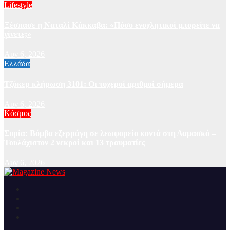
Lifestyle
Ξέσπασε η Ναταλί Κάκκαβα: «Πόσο ενοχλητικοί μπορείτε να
γίνετε;»
Αυγ 6, 2026
Ελλάδα
Τζόκερ κλήρωση 3101: Οι τυχεροί αριθμοί σήμερα
Αυγ 6, 2026
Κόσμος
Συρία: Βόμβα εξερράγη σε λεωφορείο κοντά στη Δαμασκό –
Τουλάχιστον 2 νεκροί και 13 τραυματίες
Αυγ 6, 2026
Ειδήσεις και νέα από την Ελλάδα και από όλο τον κόσμο
Magazine News