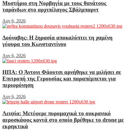
Μυστήριο στη Νορβηγία με τους θανάτους
ταράνδων στο αρχιπέλαγος Σβάλμπαρντ
Αυγ 6, 2026
Δούναβης: Η ξηρασία αποκαλύπτει τη χαμένη
γέφυρα του Κωνσταντίνου
Αυγ 6, 2026
ΗΠΑ: Ο Άντονι Φάουτσι αρνήθηκε να μιλήσει σε
Επιτροπή της Γερουσίας και παραπέμπεται για
περιφρόνηση
Αυγ 6, 2026
Λειψία: Μετέφερε πυρομαχικά το ουκρανικό
αεροσκάφος κοντά στο οποίο βρέθηκε το drone με
εκρηκτικά