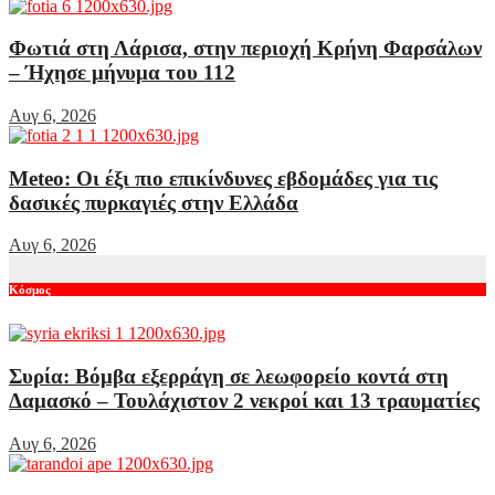
Φωτιά στη Λάρισα, στην περιοχή Κρήνη Φαρσάλων
– Ήχησε μήνυμα του 112
Αυγ 6, 2026
Meteo: Οι έξι πιο επικίνδυνες εβδομάδες για τις
δασικές πυρκαγιές στην Ελλάδα
Αυγ 6, 2026
Κόσμος
Συρία: Βόμβα εξερράγη σε λεωφορείο κοντά στη
Δαμασκό – Τουλάχιστον 2 νεκροί και 13 τραυματίες
Αυγ 6, 2026