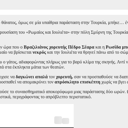
ο θάνατος, όμως σε μία υπαίθρια παράσταση στην Τουρκία, μπήκε… έν
ουσίαση του «Ρωμαίος και Ιουλιέτα» στην πόλη Σμύρνη της Τουρκίας,
ην ώρα που ο
Βραζιλιάνος χορευτής Πέδρο Σέαρα
και η
Ρωσίδα μπ
μαίο να βρίσκεται
νεκρός
και την Ιουλιέτα να θρηνεί πάνω από το σώμ
υ ο γάτος, αδιαφορώντας πλήρως για το βαρύ κλίμα της σκηνής. Αντί ν
τά στα έκπληκτα μάτια των θεατών.
ρχισε να
δαγκώνει απαλά
τον
χορευτή,
σαν να προσπαθούσε να διαπ
προσπαθεί να απομακρύνει τον
απρόσκλητο επισκέπτη
χωρίς να βγει 
λούσε το συναισθηματικό αποκορύφωμα μιας παράστασης δύο ωρών. 
στικά, περιγράφοντας το απρόβλεπτο περιστατικό.