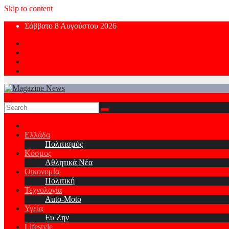
Skip to content
Σάββατο 8 Αυγούστου 2026
Ελλάδα
Πολιτισμός
Κόσμος
Αθλητικά Νέα
Οικονομία
Πολιτική
Τεχνολογία
Auto-Moto
Υγεία
Ευ Ζην
Lifestyle