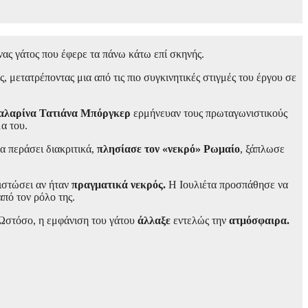
ας γάτος που έφερε τα πάνω κάτω επί σκηνής.
 μετατρέποντας μια από τις πιο συγκινητικές στιγμές του έργου σε
αλαρίνα Τατιάνα Μπόργκερ
ερμήνευαν τους πρωταγωνιστικούς
α του.
α περάσει διακριτικά,
πλησίασε τον «νεκρό» Ρωμαίο
, ξάπλωσε
ιστώσει αν ήταν
πραγματικά νεκρός.
Η Ιουλιέτα προσπάθησε να
από τον ρόλο της.
Ωστόσο, η εμφάνιση του γάτου
άλλαξε
εντελώς την
ατμόσφαιρα.