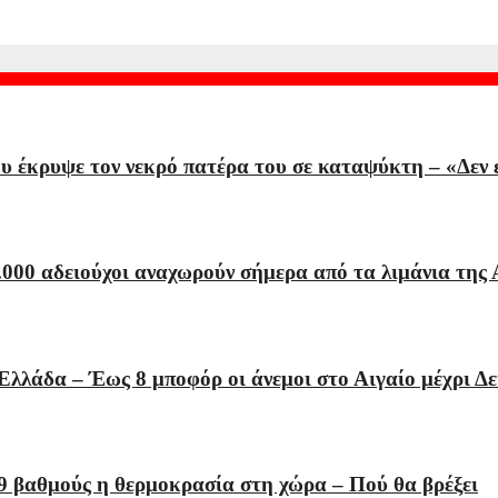
έκρυψε τον νεκρό πατέρα του σε καταψύκτη – «Δεν εί
000 αδειούχοι αναχωρούν σήμερα από τα λιμάνια της 
Ελλάδα – Έως 8 μποφόρ οι άνεμοι στο Αιγαίο μέχρι Δ
9 βαθμούς η θερμοκρασία στη χώρα – Πού θα βρέξει