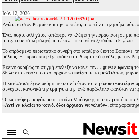
Ιούν 12, 2026
Ανάμεσα στον Ρωμαίο και την Ιουλιέτα, μπορεί να μην μπήκε ούτε 
Ένας πορτοκαλί γάτος κατάφερε να κλέψει την παράσταση σε μια παρ
μια ξεκαρδιστική σκηνή που έκανε το κοινό να ξεσπάσει σε γέλια.
Το απρόσμενο περιστατικό συνέβη στο υπαίθριο θέατρο Bornova, τ
ρόλους. Η παράσταση είχε φτάσει στο δραματικό φινάλε, με τον Ρω
Εκείνη ακριβώς τη στιγμή επέλεξε να κάνει την… guest εμφάνισή το
δίπλα στο κεφάλι του και άρχισε να
παίζει
με τα
μαλλιά
του, μπροσ
Η κατάσταση έγινε ακόμη πιο αστεία όταν το τετράποδο
«αστέρι»
ά
συνεχίσει κανονικά την ερμηνεία της, ενώ παράλληλα φαινόταν να 
Όπως ανέφερε αργότερα η Τατιάνα Μπόργκερ, η σκηνή αυτή αποτε
«Αντί να κλαίει το κοινό, όλοι άρχισαν να γελούν»,
είπε χαρακτηρι