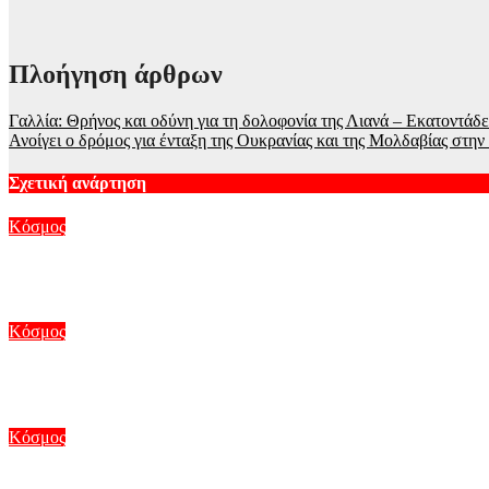
Πλοήγηση άρθρων
Γαλλία: Θρήνος και οδύνη για τη δολοφονία της Λιανά – Εκατοντάδε
Ανοίγει ο δρόμος για ένταξη της Ουκρανίας και της Μολδαβίας στ
Σχετική ανάρτηση
Κόσμος
Νότια Καρολίνα: Μεθυσμένη προκάλεσε τροχαίο σκοτώνοντας 34
Αυγ 8, 2026
Κόσμος
CNN: Ο κορυφαίος στρατηγός του Τραμπ ψάχνει διέξοδο από το
Αυγ 8, 2026
Κόσμος
«Απασφάλισαν» Σάντσεθ και Μελόνι για τη Θέουτα – Η Ισπανία 