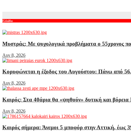
Αυγ 8, 2026
Ελλάδα
Μυστράς: Με ψυχολογικά προβλήματα ο 55χρονος που 
Αυγ 8, 2026
Κορυφώνεται η έξοδος του Αυγούστου: Πάνω από 56.
Αυγ 8, 2026
Καιρός: Στα 40άρια θα «ψηθούν» δυτική και βόρεια 
Αυγ 8, 2026
Καιρός σήμερα: Άνεμοι 5 μποφόρ στην Αττική, έως 3