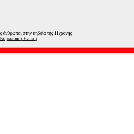
ς άνθρωποι στην κηδεία της 11χρονης
ην Ευρωπαική Ένωση
χρονη λίγο μετά τον γάμο της – Βίντεο από την σύλληψη
ν πόλεμο στο Ιράν – «Περιορισμένες οι επιλογές των ΗΠΑ»
«απαντά» και αυτή με ελέγχους στα σύνορα με Ιταλία