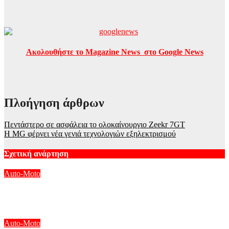
Ακολουθήστε το Magazine News στο Google News
Πλοήγηση άρθρων
Πεντάστερο σε ασφάλεια το ολοκαίνουργιο Zeekr 7GT
Η MG φέρνει νέα γενιά τεχνολογιών εξηλεκτρισμού
Σχετική ανάρτηση
Auto-Moto
Η Mini στο αμιγώς γυναικείο Rebelle Rally 2026
Αυγ 8, 2026
Auto-Moto