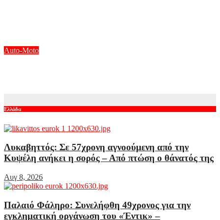
Toyota GR Corolla: Ταχύτερη από Impreza STI και Lancer
EVO!
Αυγ 8, 2026
Auto-Moto
Διαθέσιμο το Ford Ranger XLT 3.0L V6 EcoBlue 240 PS
Αυγ 8, 2026
Ελλάδα
Λυκαβηττός: Σε 57χρονη αγνοούμενη από την
Κυψέλη ανήκει η σορός – Από πτώση ο θάνατός της
Αυγ 8, 2026
Παλαιό Φάληρο: Συνελήφθη 49χρονος για την
εγκληματική οργάνωση του «Έντικ» –