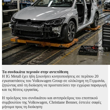
Τα συνδικάτα περνούν στην αντεπίθεση
Η IG Metall έχει ήδη ξεκινήσει κινητοποιήσεις σε περίπου 20
εγκαταστάσεις του Volkswagen Group σε ολόκληρη τη Γερμανία,
ζητώντας από τη διοίκηση να προστατεύσει την εγχώρια παραγωγή
και τις θέσεις εργασίας.
Η πρόεδρος του συνδικάτου και αντιπρόεδρος του εποπτικού
συμβουλίου της Volkswagen, Christiane Benner, έστειλε σαφές
μήνυμα προς τη διοίκηση: