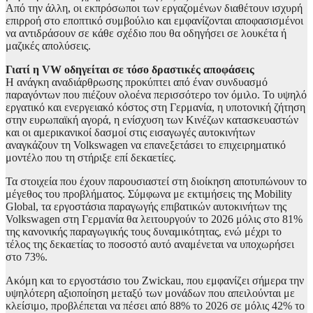
Από την άλλη, οι εκπρόσωποι των εργαζομένων διαθέτουν ισχυρή
επιρροή στο εποπτικό συμβούλιο και εμφανίζονται αποφασισμένοι
να αντιδράσουν σε κάθε σχέδιο που θα οδηγήσει σε λουκέτα ή
μαζικές απολύσεις.
Γιατί η VW οδηγείται σε τόσο δραστικές αποφάσεις
Η ανάγκη αναδιάρθρωσης προκύπτει από έναν συνδυασμό
παραγόντων που πιέζουν ολοένα περισσότερο τον όμιλο. Το υψηλό
εργατικό και ενεργειακό κόστος στη Γερμανία, η υποτονική ζήτηση
στην ευρωπαϊκή αγορά, η ενίσχυση των Κινέζων κατασκευαστών
και οι αμερικανικοί δασμοί στις εισαγωγές αυτοκινήτων
αναγκάζουν τη Volkswagen να επανεξετάσει το επιχειρηματικό
μοντέλο που τη στήριξε επί δεκαετίες.
Τα στοιχεία που έχουν παρουσιαστεί στη διοίκηση αποτυπώνουν το
μέγεθος του προβλήματος. Σύμφωνα με εκτιμήσεις της Mobility
Global, τα εργοστάσια παραγωγής επιβατικών αυτοκινήτων της
Volkswagen στη Γερμανία θα λειτουργούν το 2026 μόλις στο 81%
της κανονικής παραγωγικής τους δυναμικότητας, ενώ μέχρι το
τέλος της δεκαετίας το ποσοστό αυτό αναμένεται να υποχωρήσει
στο 73%.
Ακόμη και το εργοστάσιο του Zwickau, που εμφανίζει σήμερα την
υψηλότερη αξιοποίηση μεταξύ των μονάδων που απειλούνται με
κλείσιμο, προβλέπεται να πέσει από 88% το 2026 σε μόλις 42% το