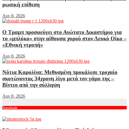
ρωσική επίθεση
Αυγ 8, 2026
Ο Τραμπ προσφεύγει στο Ανώτατο Δικαστήριο για
το «μπλόκο» στην αίθουσα χορού στον Λευκό Οίκο –
«Εθνική ντροπή»
Αυγ 8, 2026
Νότια Καρολίνα: Μεθυσμένη προκάλεσε τροχαίο
σκοτώνοντας 34χρονη λίγο μετά τον γάμο της –
Βίντεο από την σύλληψη
Αυγ 8, 2026
Τεχνολογία