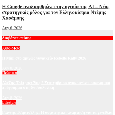
Η Google αναδιαρθρώνει την ηγεσία της AI – Νέος
στρατηγικός ρόλος για τον Ελληνοκύπριο Ντέμης
Χασάμπης
Αυγ 6, 2026
Διαβάστε επίσης
Auto-Moto
Η Mini στο αμιγώς γυναικείο Rebelle Rally 2026
Αυγ 8, 2026
Πολιτική
Αλέξης Τσίπρας: Στις 2 Σεπτεμβρίου ανακοινώνει οικονομικό
πρόγραμμα στη Θεσσαλονίκη
Αυγ 8, 2026
Lifestyle
Γιάννης Τσιμιτσέλης: Η συγκινητική ανάρτηση για τα γενέθλια