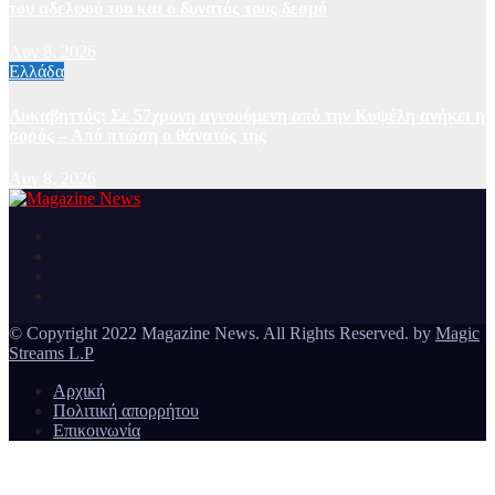
του αδελφού του και ο δυνατός τους δεσμό
Αυγ 8, 2026
Ελλάδα
Λυκαβηττός: Σε 57χρονη αγνοούμενη από την Κυψέλη ανήκει η
σορός – Από πτώση ο θάνατός της
Αυγ 8, 2026
Ειδήσεις και νέα από την Ελλάδα και από όλο τον κόσμο
Magazine News
© Copyright 2022 Magazine News. All Rights Reserved. by
Magic
Streams L.P
Αρχική
Πολιτική απορρήτου
Επικοινωνία