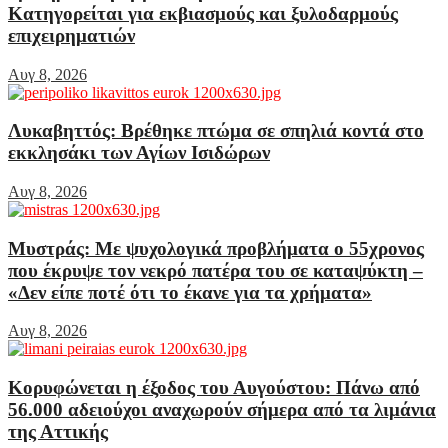
Κατηγορείται για εκβιασμούς και ξυλοδαρμούς
επιχειρηματιών
Αυγ 8, 2026
Λυκαβηττός: Βρέθηκε πτώμα σε σπηλιά κοντά στο
εκκλησάκι των Αγίων Ισιδώρων
Αυγ 8, 2026
Μυστράς: Με ψυχολογικά προβλήματα ο 55χρονος
που έκρυψε τον νεκρό πατέρα του σε καταψύκτη –
«Δεν είπε ποτέ ότι το έκανε για τα χρήματα»
Αυγ 8, 2026
Κορυφώνεται η έξοδος του Αυγούστου: Πάνω από
56.000 αδειούχοι αναχωρούν σήμερα από τα λιμάνια
της Αττικής