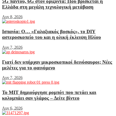
5G παντού, 6G στον ορίζοντα: Πού βρίσκεται η
Ελλάδα στη μεγάλη τεχνολογική μετάβαση
Αυγ 8, 2026
Ισπανία: Ο… «Γαλαξιακός βοσκός», το DIY
αστεροσκοπείο του και η ολική έκλειψη Ηλίου
Αυγ 7, 2026
Γιατί δεν υπήρχαν μικροσκοπικοί δεινόσαυροι; Νέες
μελέτες για το φαινόμενο
Αυγ 7, 2026
Το MIT δημιούργησε ρομπότ που πετάει και
κολυμπάει σαν γλάρος – Δείτε βίντεο
Αυγ 6, 2026