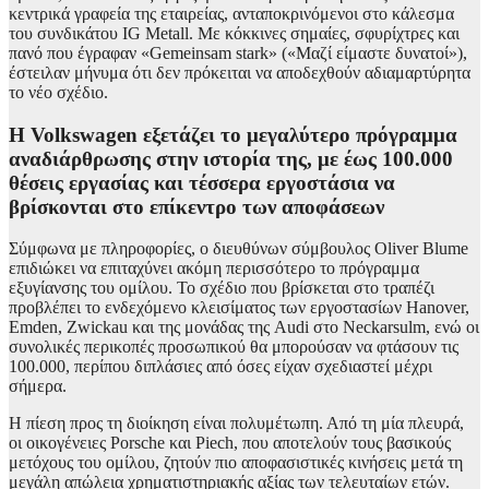
κεντρικά γραφεία της εταιρείας, ανταποκρινόμενοι στο κάλεσμα
του συνδικάτου IG Metall. Με κόκκινες σημαίες, σφυρίχτρες και
πανό που έγραφαν «Gemeinsam stark» («Μαζί είμαστε δυνατοί»),
έστειλαν μήνυμα ότι δεν πρόκειται να αποδεχθούν αδιαμαρτύρητα
το νέο σχέδιο.
Η Volkswagen εξετάζει το μεγαλύτερο πρόγραμμα
αναδιάρθρωσης στην ιστορία της, με έως 100.000
θέσεις εργασίας και τέσσερα εργοστάσια να
βρίσκονται στο επίκεντρο των αποφάσεων
Σύμφωνα με πληροφορίες, ο διευθύνων σύμβουλος Oliver Blume
επιδιώκει να επιταχύνει ακόμη περισσότερο το πρόγραμμα
εξυγίανσης του ομίλου. Το σχέδιο που βρίσκεται στο τραπέζι
προβλέπει το ενδεχόμενο κλεισίματος των εργοστασίων Hanover,
Emden, Zwickau και της μονάδας της Audi στο Neckarsulm, ενώ οι
συνολικές περικοπές προσωπικού θα μπορούσαν να φτάσουν τις
100.000, περίπου διπλάσιες από όσες είχαν σχεδιαστεί μέχρι
σήμερα.
Η πίεση προς τη διοίκηση είναι πολυμέτωπη. Από τη μία πλευρά,
οι οικογένειες Porsche και Piech, που αποτελούν τους βασικούς
μετόχους του ομίλου, ζητούν πιο αποφασιστικές κινήσεις μετά τη
μεγάλη απώλεια χρηματιστηριακής αξίας των τελευταίων ετών.