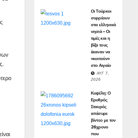
Οι Τούρκοι
συρρέουν
υς
στα ελληνικά
νησιά – Οι
τιμές και η
βίζα τους
έκαναν να
ένων
«κοιτούν»
ς.
στο Αιγαίο
ΑΥΓ 7,
ότερο
2026
Κυψέλη: Ο
Ερυθρός
Σταυρός
απέσυρε
βίντεο με τον
26χρονο
που
ίναι