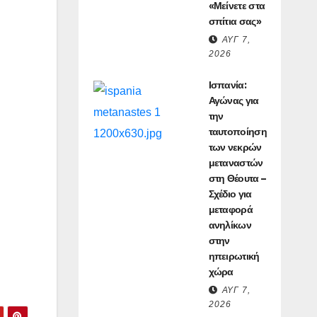
«Μείνετε στα
σπίτια σας»
ΑΥΓ 7,
2026
Ισπανία:
Αγώνας για
την
ταυτοποίηση
των νεκρών
μεταναστών
στη Θέουτα –
Σχέδιο για
μεταφορά
ανηλίκων
στην
ηπειρωτική
χώρα
ΑΥΓ 7,
2026