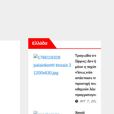
Ελλάδα
Τραγωδία στις
Σέρρες: Δεν ήταν
μόνο η ταχύτητα –
«Ίσως κάτι
απέσπασε την
προσοχή του
οδηγού» λέει
πραγματογνώμονας
ΑΥΓ 7, 2026
Χανιά: