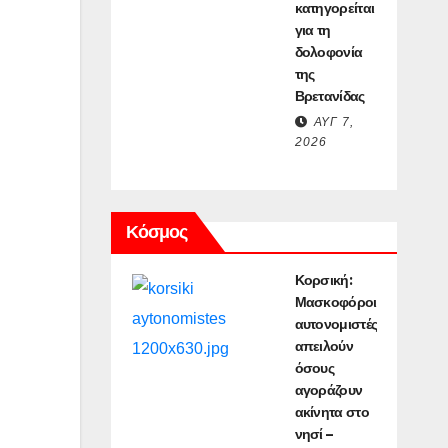
κατηγορείται
για τη
δολοφονία
της
Βρετανίδας
ΑΥΓ 7,
2026
Κόσμος
Κορσική:
Μασκοφόροι
αυτονομιστές
απειλούν
όσους
αγοράζουν
ακίνητα στο
νησί –