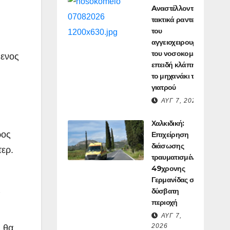
Aναστέλλονται τα
τακτικά ραντεβού
του
αγγειοχειρουργού
του νοσοκομείου
μενος
επειδή κλάπηκε
το μηχανάκι του
γιατρού
ΑΥΓ 7, 2026
Χαλκιδική:
ρος
Επιχείρηση
διάσωσης
τερ.
τραυματισμένης
49χρονης
Γερμανίδας σε
ς
δύσβατη
περιοχή
ΑΥΓ 7,
2026
 θα