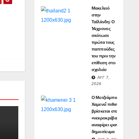
Μακελειό
στην
Ταϊλάνδη: Ο
14χρονος
σκότωσε
πρώτα τους
παππούδες
του πριν την
επίθεση στο
σχολείο
ΑΥΓ 7,
2026
Ο Μοτζτάμπα
Χαμενεΐ πιθανόν
βρίσκεται στο
«νεκροκρέβατο»,
αναφέρει ιρανικό
δημοσίευμα