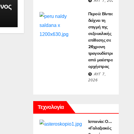
ΑΥΓ 7, 2026
ονος
υς
Περού: Βίντεο
ιν
δείχνει τη
στιγμή της
σεξουαλικής
επίθεσης σε
26χρονη
τραγουδίστρια
από μαέστρο
ορχήστρας
ΑΥΓ 7,
2026
Τεχνολογία
Ισπανία: Ο…
«Γαλαξιακός