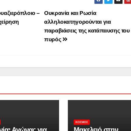
ουαζιερόπλοιο –
Ουκρανία και Ρωσία
χείρηση
αλληλοκατηγορούνται για
παραβιάσεις της κατάπαυσης του
πυρός
ΚΌΣΜΟΣ
νία: Αγώνας για
Μακελειό στην