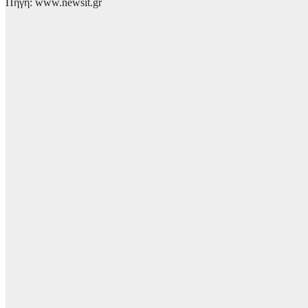
Πηγή: www.newsit.gr