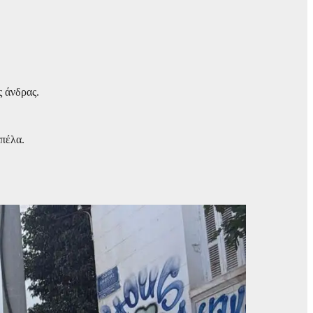
ς άνδρας.
οπέλα.