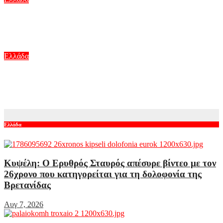
Σέρρες: Βίντεο ντοκουμέντο από το τροχαίο με νεκρούς μητέρα
και γιο – Ο οδηγός του φορτηγού κατέγραψε τη σύγκρουση
Αυγ 7, 2026
Ελλάδα
Γουδή: 53χρονη έπεσε από τον 5ο όροφο πολυκατοικίας –
Ανασύρθηκε χωρίς τις αισθήσεις της
Αυγ 7, 2026
Ελλάδα
Κυψέλη: Ο Ερυθρός Σταυρός απέσυρε βίντεο με τον
26χρονο που κατηγορείται για τη δολοφονία της
Βρετανίδας
Αυγ 7, 2026