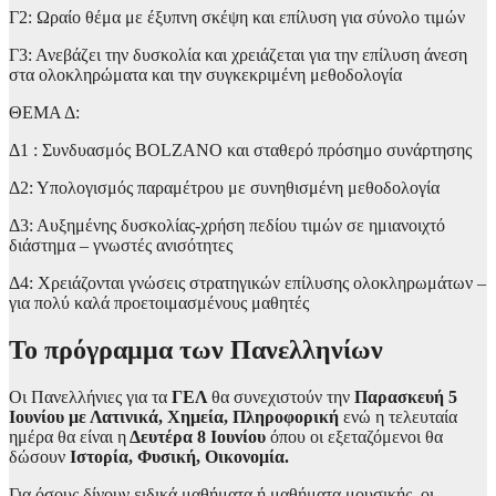
Γ2: Ωραίο θέμα με έξυπνη σκέψη και επίλυση για σύνολο τιμών
Γ3: Ανεβάζει την δυσκολία και χρειάζεται για την επίλυση άνεση
στα ολοκληρώματα και την συγκεκριμένη μεθοδολογία
ΘΕΜΑ Δ:
Δ1 : Συνδυασμός BOLZANO και σταθερό πρόσημο συνάρτησης
Δ2: Υπολογισμός παραμέτρου με συνηθισμένη μεθοδολογία
Δ3: Αυξημένης δυσκολίας-χρήση πεδίου τιμών σε ημιανοιχτό
διάστημα – γνωστές ανισότητες
Δ4: Χρειάζονται γνώσεις στρατηγικών επίλυσης ολοκληρωμάτων –
για πολύ καλά προετοιμασμένους μαθητές
Το πρόγραμμα των Πανελληνίων
Οι Πανελλήνιες για τα
ΓΕΛ
θα συνεχιστούν την
Παρασκευή 5
Ιουνίου με Λατινικά, Χημεία, Πληροφορική
ενώ η τελευταία
ημέρα θα είναι η
Δευτέρα 8 Ιουνίου
όπου οι εξεταζόμενοι θα
δώσουν
Ιστορία, Φυσική, Οικονομία.
Για όσους δίνουν ειδικά μαθήματα ή μαθήματα μουσικής, οι