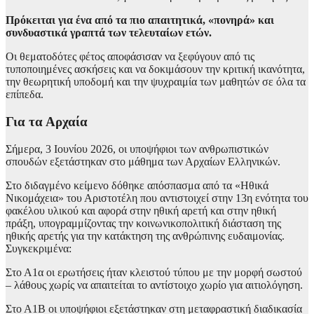
Πρόκειται για ένα από τα πιο απαιτητικά, «πονηρά» και
συνδυαστικά γραπτά των τελευταίων ετών.
Οι θεματοδότες φέτος αποφάσισαν να ξεφύγουν από τις
τυποποιημένες ασκήσεις και να δοκιμάσουν την κριτική ικανότητα,
την θεωρητική υποδομή και την ψυχραιμία των μαθητών σε όλα τα
επίπεδα.
Για τα Αρχαία
Σήμερα, 3 Ιουνίου 2026, οι υποψήφιοι των ανθρωπιστικών
σπουδών εξετάστηκαν στο μάθημα των Αρχαίων Ελληνικών.
Στο διδαγμένο κείμενο δόθηκε απόσπασμα από τα «Ηθικά
Νικομάχεια» του Αριστοτέλη που αντιστοιχεί στην 13η ενότητα του
φακέλου υλικού και αφορά στην ηθική αρετή και στην ηθική
πράξη, υπογραμμίζοντας την κοινωνικοπολιτική διάσταση της
ηθικής αρετής για την κατάκτηση της ανθρώπινης ευδαιμονίας.
Συγκεκριμένα:
Στο Α1α οι ερωτήσεις ήταν κλειστού τύπου με την μορφή σωστού
– λάθους χωρίς να απαιτείται το αντίστοιχο χωρίο για αιτιολόγηση.
Στο Α1Β οι υποψήφιοι εξετάστηκαν στη μεταφραστική διαδικασία