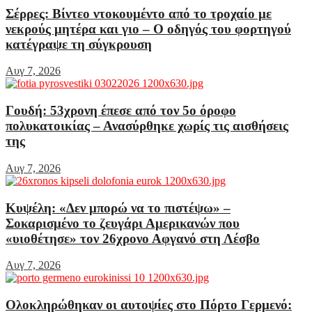
Σέρρες: Βίντεο ντοκουμέντο από το τροχαίο με
νεκρούς μητέρα και γιο – Ο οδηγός του φορτηγού
κατέγραψε τη σύγκρουση
Αυγ 7, 2026
Γουδή: 53χρονη έπεσε από τον 5ο όροφο
πολυκατοικίας – Ανασύρθηκε χωρίς τις αισθήσεις
της
Αυγ 7, 2026
Κυψέλη: «Δεν μπορώ να το πιστέψω» –
Σοκαρισμένο το ζευγάρι Αμερικανών που
«υιοθέτησε» τον 26χρονο Αφγανό στη Λέσβο
Αυγ 7, 2026
Ολοκληρώθηκαν οι αυτοψίες στο Πόρτο Γερμενό: