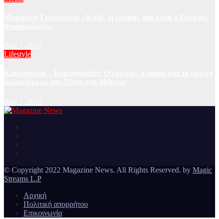
Μαριάννα Γεωργαντή: «Καλέ, τι ωραίος που είναι ο Γιώργος
Φραγκούλης!»
Αυγ 7, 2026
Lifestyle
Καινούργιου – Κουτσουμπής: Ο έρωτας, ο γάμος και το πρώτο
καλοκαίρι με την Ξένια στη Μύκονο
Αυγ 7, 2026
Ειδήσεις και νέα από την Ελλάδα και από όλο τον κόσμο
Magazine News
© Copyright 2022 Magazine News. All Rights Reserved. by
Magic
Streams L.P
Αρχική
Πολιτική απορρήτου
Επικοινωνία