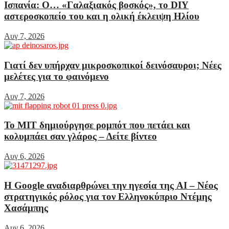
Ισπανία: Ο… «Γαλαξιακός βοσκός», το DIY
αστεροσκοπείο του και η ολική έκλειψη Ηλίου
Αυγ 7, 2026
Γιατί δεν υπήρχαν μικροσκοπικοί δεινόσαυροι; Νέες
μελέτες για το φαινόμενο
Αυγ 7, 2026
Το MIT δημιούργησε ρομπότ που πετάει και
κολυμπάει σαν γλάρος – Δείτε βίντεο
Αυγ 6, 2026
Η Google αναδιαρθρώνει την ηγεσία της AI – Νέος
στρατηγικός ρόλος για τον Ελληνοκύπριο Ντέμης
Χασάμπης
Αυγ 6, 2026