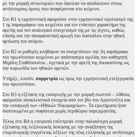
με την μορφή αντωνυμιών που όφειλαν να αποδώσουν στους
αντίστοιχους όρους που αναφέρονται στο κείμενο.
Στο Β1 η ερμηνευτική αφορούσε στον ερμηνευτικό σχολιασμό της
1 ης παραγράφου του κειμένου για τον επίκτητο χαρακτήρα της
αρετής και τον αναλογικό συσχετισμό της με τις τέχνες, καθώς
επίσης και την αποφασιστική αρωγή του δασκάλου στην ηθική
αρτίωση του ατόμου.
Στο Β2 οι μαθητές κλήθηκαν να συσχετίσουν την 2η παράγραφο
του πρωτότυπου κειμένου με απόσπασμα ομιλίας του καθηγητή
Μιχάλη Σταθόπουλου , σχετικά με την αρετή της δικαιοσύνης ως
την κορωνίδα των ηθικών αρετών.
Υπήρξε, λοιπόν,
συμμετρία
ως προς την ερμηνευτική επεξεργασία
του πρωτοτύπου.
Στο Β3 η εξέταση της εισαγωγής με την μορφή σωστού – λάθους
αφορούσε αποκλειστικά στοιχεία από τον βίο του Αριστοτέλη και
την εισαγωγή των «Ηθικών Νικομαχείων». Τα ερωτήματα ήταν
διατυπωμένα με σαφήνεια χωρίς περιθώριο παρερμηνείας.
Τέλος στο Β4 η επιτροπή επέστρεψε στην παλαιότερη μορφή
εξέτασης της λεξιλογικής άσκησης με την αναζήτηση της
ετυμολογικής συγγένειας λέξεων της νέας ελληνικής με αντίστοιχες