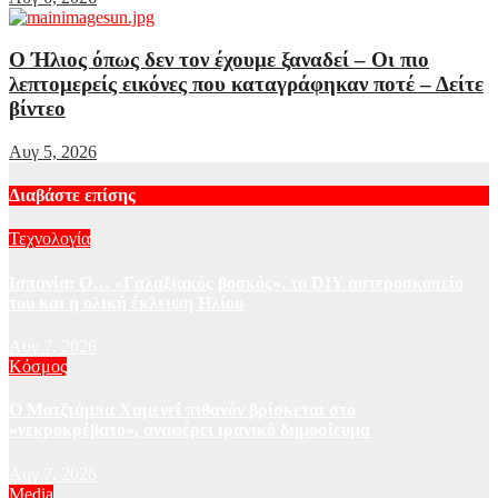
Ο Ήλιος όπως δεν τον έχουμε ξαναδεί – Οι πιο
λεπτομερείς εικόνες που καταγράφηκαν ποτέ – Δείτε
βίντεο
Αυγ 5, 2026
Διαβάστε επίσης
Τεχνολογία
Ισπανία: Ο… «Γαλαξιακός βοσκός», το DIY αστεροσκοπείο
του και η ολική έκλειψη Ηλίου
Αυγ 7, 2026
Κόσμος
Ο Μοτζτάμπα Χαμενεΐ πιθανόν βρίσκεται στο
«νεκροκρέβατο», αναφέρει ιρανικό δημοσίευμα
Αυγ 7, 2026
Media