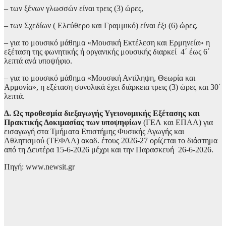
– των ξένων γλωσσών είναι τρεις (3) ώρες,
– των Σχεδίων ( Ελεύθερο και Γραμμικό) είναι έξι (6) ώρες,
– για το μουσικό μάθημα «Μουσική Εκτέλεση και Ερμηνεία» η
εξέταση της φωνητικής ή οργανικής μουσικής διαρκεί 4΄ έως 6΄
λεπτά ανά υποψήφιο.
– για το μουσικό μάθημα «Μουσική Αντίληψη, Θεωρία και
Αρμονία», η εξέταση συνολικά έχει διάρκεια τρεις (3) ώρες και 30΄
λεπτά.
Δ. Ως προθεσμία διεξαγωγής Υγειονομικής Εξέτασης και
Πρακτικής Δοκιμασίας των υποψηφίων
(ΓΕΛ και ΕΠΑΛ) για
εισαγωγή στα Τμήματα Επιστήμης Φυσικής Αγωγής και
Αθλητισμού (ΤΕΦΑΑ) ακαδ. έτους 2026-27 ορίζεται το διάστημα
από τη Δευτέρα 15-6-2026 μέχρι και την Παρασκευή 26-6-2026.
Πηγή: www.newsit.gr