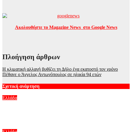
Ακολουθήστε το Magazine News στο Google News
Πλοήγηση άρθρων
Η κλιματική αλλαγή βυθίζει τη Δήλο ένα εκατοστό τον χρόνο
Πέθανε ο Άγγελος Αντωνόπουλος σε ηλικία 94 ετών
Σχετική ανάρτηση
Ελλάδα
Κυψέλη: Ο Ερυθρός Σταυρός απέσυρε βίντεο με τον 26χρονο
που κατηγορείται για τη δολοφονία της Βρετανίδας
Αυγ 7, 2026
Ελλάδα