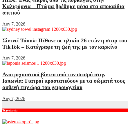
Καλιφόρνια – Πτώμα βρέθηκε μέσα στα αποκαΐδια
σπιτιού
Αυγ 7, 2026
Σίντνεϊ Τάουλ: Πέθανε σε ηλικία 26 ετών η σταρ του
TikTok – Kατέγραφε τη ζωή της με τον καρκίνο
Αυγ 7, 2026
Ανατριχιαστικό βίντεο από τον σεισμό στην
Ιαπωνία: Γιατροί προστατεύουν με τα σώματά τους
ασθενή την ώρα του χειρουργείου
Αυγ 7, 2026
Τεχνολογία