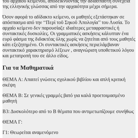
του αρχαίου κειμένου, αποδεικνύοντας την αδιάσπαστη συνέχεια
της ελληνικής γλώσσας από την αρχαιότητα μέχρι σήμερα.
Όσον αφορά το αδίδακτο κείμενο, οι μαθητές εξετάστηκαν σε
απόσπασμα από την ‘‘Περὶ τοῦ Σηκοῦ Ἀπολογία’’ του Λυσία. Το
αρχαίο κείμενο δεν παρουσίαζε ιδιαίτερες μεταφραστικές ή
συντακτικές δυσκολίες. Οι γραμματικές ασκήσεις κάλυπταν ένα
ευρύ φάσμα της διδακτέας ύλης χωρίς να ζητείται από τους μαθητές
κάτι εξεζητημένο. Οι συντακτικές ασκήσεις περιελάμβαναν
συντακτικό χαρακτηρισμό λέξεων , αναγνώριση υποθετικού λόγου
και μετατροπή του σε άλλο είδος.
Για τα Μαθηματικά
ΘΕΜΑ Α: Απαιτεί γνώσεις σχολικού βιβλίου και απλή κριτική
σκέψη
ΘΕΜΑ Β: Σε γενικές γραμμές βατό για καλά προετοιμασμένο
μαθητή
Β3: Δυσκολότερο από το Β θέματα που αντιμετωπίζουμε συνήθως
ΘΕΜΑ Γ:
Γ1: Θεωρείται αναμενόμενο