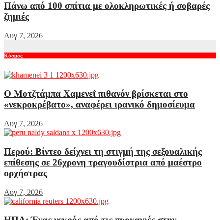
Πάνω από 100 σπίτια με ολοκληρωτικές ή σοβαρές
ζημιές
Αυγ 7, 2026
Κόσμος
Ο Μοτζτάμπα Χαμενεΐ πιθανόν βρίσκεται στο
«νεκροκρέβατο», αναφέρει ιρανικό δημοσίευμα
Αυγ 7, 2026
Περού: Βίντεο δείχνει τη στιγμή της σεξουαλικής
επίθεσης σε 26χρονη τραγουδίστρια από μαέστρο
ορχήστρας
Αυγ 7, 2026
ΗΠΑ: Ένας νεκρός από τις πυρκαγιές στην