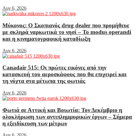
Αυγ 6, 2026
Μύκονος: Ο Σκοπιανός drug dealer που προμήθευε
με σκληρά ναρκωτικά το νησί – Το modus operandi
και η κινηματογραφική καταδίωξη
Αυγ 6, 2026
Canadair 515: Οι πρώτες εικόνες από την
κατασκευή του αεροσκάφους που θα επιχειρεί και
τη νύχτα στα μέτωπα της φωτιάς
Αυγ 6, 2026
Φωτιά σε Αττική και Βοιωτία: Τον Δεκέμβριο η
ολοκλήρωση των αντιπλημμυρικών έργων – Σήμερα
η εξειδίκευση των μέτρων
Αυγ 6, 2026