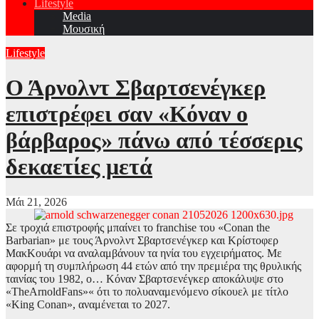
Lifestyle
Media
Μουσική
Lifestyle
Ο Άρνολντ Σβαρτσενέγκερ
επιστρέφει σαν «Κόναν ο
βάρβαρος» πάνω από τέσσερις
δεκαετίες μετά
Μάι 21, 2026
Σε τροχιά επιστροφής μπαίνει το franchise του «Conan the
Barbarian» με τους Άρνολντ Σβαρτσενέγκερ και Κρίστοφερ
ΜακΚουάρι να αναλαμβάνουν τα ηνία του εγχειρήματος. Με
αφορμή τη συμπλήρωση 44 ετών από την πρεμιέρα της θρυλικής
ταινίας του 1982, ο… Κόναν Σβαρτσενέγκερ αποκάλυψε στο
«TheArnoldFans»« ότι το πολυαναμενόμενο σίκουελ με τίτλο
«King Conan», αναμένεται το 2027.