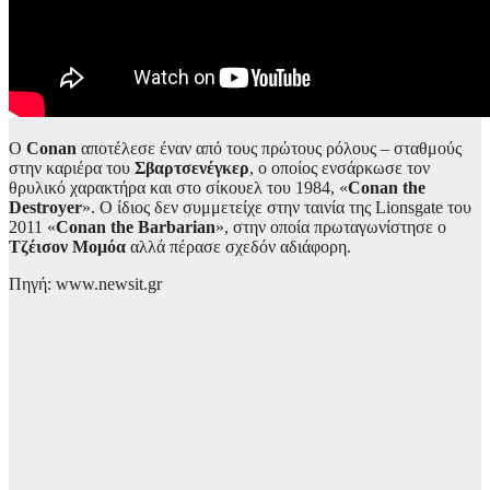
Ο
Conan
αποτέλεσε έναν από τους πρώτους ρόλους – σταθμούς
στην καριέρα του
Σβαρτσενέγκερ
, ο οποίος ενσάρκωσε τον
θρυλικό χαρακτήρα και στο σίκουελ του 1984, «
Conan the
Destroyer
». Ο ίδιος δεν συμμετείχε στην ταινία της Lionsgate του
2011 «
Conan the Barbarian
», στην οποία πρωταγωνίστησε ο
Τζέισον Μομόα
αλλά πέρασε σχεδόν αδιάφορη.
Πηγή: www.newsit.gr