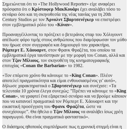
Σημειώνεται ότι το «The Hollywood Reporter» είχε αναφέρει
πρόσφατα ότι ο
Κρίστοφερ ΜακΚουάρι
έχει αναλάβει τόσο το
σενάριο όσο και τη σκηνοθεσία της νέας ταινίας για τη 20th
Century Studios με τον
Άρνολντ Σβαρτσενέγκερ
να επιστρέφει
στον εμβληματικό ρόλο του «
Κόναν
».
Προαναγγέλλοντας το πρότζεκτ ο βετεράνος σταρ του Χόλιγουντ
απέδωσε φόρο τιμής στους ανθρώπους που διαμόρφωσαν τον μύθο
του ήρωα: στον συγγραφέα και δημιουργό του χαρακτήρα,
Ρόμπερτ Ε. Χάουαρντ
, στον Φρανκ Φραζέτα, του οποίου τα
εμβληματικά έργα ταυτίστηκαν με την μορφή του Conan, αλλά και
στον
Τζον Μίλιους
, τον σκηνοθέτη της κινηματογραφικής
επιτυχίας «
Conan the Barbarian
» το 1982.
«Τον επόμενο χρόνο θα κάνουμε το «
King Conan
». Πλέον
αποτελεί πραγματικότητα και είμαι ενθουσιασμένος γι’ αυτό»,
δήλωσε χαρακτηριστικά ο
Σβαρτσενέγκερ
και συνέχισε: «Τα
τελευταία 10 χρόνια έλεγα συνεχώς: ”Πρέπει να κάνουμε το «
King
Conan
», να γραφτεί ένα εξαιρετικό σενάριο και να βρούμε κάποιον
που να κατανοεί πραγματικά τον Ρόμπερτ Ε. Χάουαρντ και την
εικαστική προσέγγιση του
Φρανκ Φραζέτα
, ώστε να
συνεχίσουμε”. Θα ήθελα ο
Τζον Μίλιους
να αναλάβει ίσως χρέη
παραγωγού. Θα είναι πραγματικά φανταστικό».
Ο διάσημος ηθοποιός συμπλήρωσε πως η χρονική στιγμή είναι η