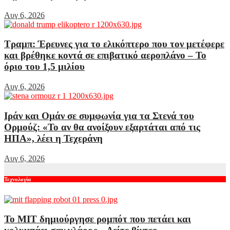
Αυγ 6, 2026
Τραμπ: Έρευνες για το ελικόπτερο που τον μετέφερε
και βρέθηκε κοντά σε επιβατικό αεροπλάνο – Το
όριο του 1,5 μιλίου
Αυγ 6, 2026
Ιράν και Ομάν σε συμφωνία για τα Στενά του
Ορμούζ: «Το αν θα ανοίξουν εξαρτάται από τις
ΗΠΑ», λέει η Τεχεράνη
Αυγ 6, 2026
Τεχνολογία
Το MIT δημιούργησε ρομπότ που πετάει και