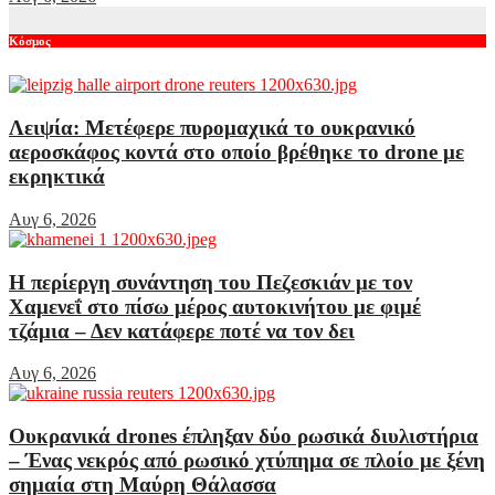
Κόσμος
Λειψία: Μετέφερε πυρομαχικά το ουκρανικό
αεροσκάφος κοντά στο οποίο βρέθηκε το drone με
εκρηκτικά
Αυγ 6, 2026
Η περίεργη συνάντηση του Πεζεσκιάν με τον
Χαμενεΐ στο πίσω μέρος αυτοκινήτου με φιμέ
τζάμια – Δεν κατάφερε ποτέ να τον δει
Αυγ 6, 2026
Ουκρανικά drones έπληξαν δύο ρωσικά διυλιστήρια
– Ένας νεκρός από ρωσικό χτύπημα σε πλοίο με ξένη
σημαία στη Μαύρη Θάλασσα