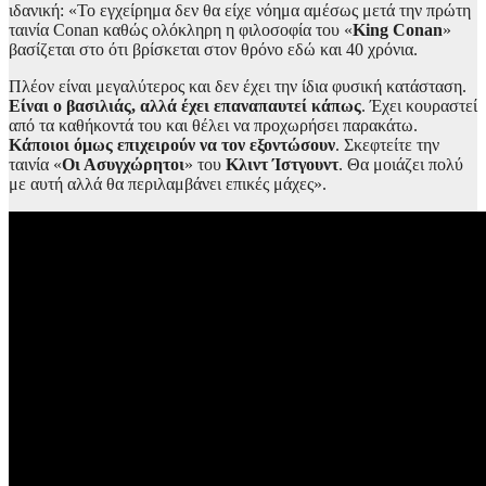
ιδανική: «Το εγχείρημα δεν θα είχε νόημα αμέσως μετά την πρώτη
ταινία Conan καθώς ολόκληρη η φιλοσοφία του «
King Conan
»
βασίζεται στο ότι βρίσκεται στον θρόνο εδώ και 40 χρόνια.
Πλέον είναι μεγαλύτερος και δεν έχει την ίδια φυσική κατάσταση.
Είναι ο βασιλιάς, αλλά έχει επαναπαυτεί κάπως
. Έχει κουραστεί
από τα καθήκοντά του και θέλει να προχωρήσει παρακάτω.
Κάποιοι όμως επιχειρούν να τον εξοντώσουν
. Σκεφτείτε την
ταινία «
Οι Ασυγχώρητοι
» του
Κλιντ Ίστγουντ
. Θα μοιάζει πολύ
με αυτή αλλά θα περιλαμβάνει επικές μάχες».