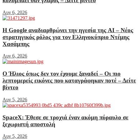
κολυμπάει σαν γλάρος – Δείτε βίντεο
Αυγ 6, 2026
Η Google αναδιαρθρώνει την ηγεσία της AI – Νέος
στρατηγικός ρόλος για τον Ελληνοκύπριο Ντέμης
Χασάμπης
Αυγ 6, 2026
Ο Ήλιος όπως δεν τον έχουμε ξαναδεί – Οι πιο
λεπτομερείς εικόνες που καταγράφηκαν ποτέ – Δείτε
βίντεο
Αυγ 5, 2026
SpaceX: Έθεσε σε τροχιά έναν ακόμη πύραυλο σε
ξεχωριστή αποστολή
Αυγ 5, 2026