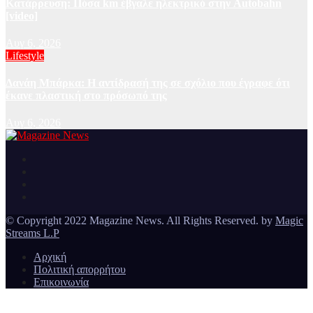
Κατάρρευση: Πόσα km έβγαλε ηλεκτρικό στην Autobahn
[video]
Αυγ 6, 2026
Lifestyle
Δανάη Μπάρκα: Η αντίδρασή της σε σχόλιο που έγραφε ότι
έκανε πλαστική στο πρόσωπό της
Αυγ 6, 2026
Ειδήσεις και νέα από την Ελλάδα και από όλο τον κόσμο
Magazine News
© Copyright 2022 Magazine News. All Rights Reserved. by
Magic
Streams L.P
Αρχική
Πολιτική απορρήτου
Επικοινωνία