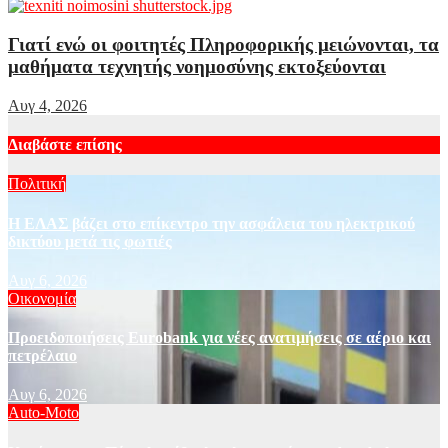
Γιατί ενώ οι φοιτητές Πληροφορικής μειώνονται, τα
μαθήματα τεχνητής νοημοσύνης εκτοξεύονται
Αυγ 4, 2026
Διαβάστε επίσης
Πολιτική
Η ΕΛΑΣ βάζει στο επίκεντρο την ασφάλεια του ηλεκτρικού
δικτύου μετά τις φωτιές
Αυγ 6, 2026
Οικονομία
Προειδοποιήσεις Eurobank για νέες ανατιμήσεις σε αέριο και
πετρέλαιο
Αυγ 6, 2026
Auto-Moto