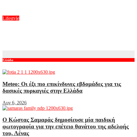
summer elegance σε άλλο επίπεδο
Αυγ 6, 2026
Lifestyle
O Γιώργος Παράσχος ξανά στο νοσοκομείο για θεραπεία κατά
του καρκίνου
Αυγ 6, 2026
Ελλάδα
Meteo: Οι έξι πιο επικίνδυνες εβδομάδες για τις
δασικές πυρκαγιές στην Ελλάδα
Αυγ 6, 2026
Ο Κώστας Σαμαράς δημοσίευσε μία παιδική
φωτογραφία για την επέτειο θανάτου της αδελφής
του, Λένας