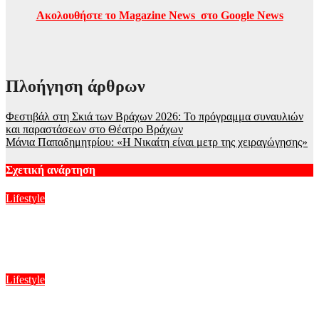
Ακολουθήστε το Magazine News στο Google News
Πλοήγηση άρθρων
Φεστιβάλ στη Σκιά των Βράχων 2026: Το πρόγραμμα συναυλιών
και παραστάσεων στο Θέατρο Βράχων
Μάνια Παπαδημητρίου: «Η Νικαίτη είναι μετρ της χειραγώγησης»
Σχετική ανάρτηση
Lifestyle
Δανάη Μπάρκα: Η αντίδρασή της σε σχόλιο που έγραφε ότι
έκανε πλαστική στο πρόσωπό της
Αυγ 6, 2026
Lifestyle
Χρηστίδου: Με το απόλυτο little black dress και πάει το