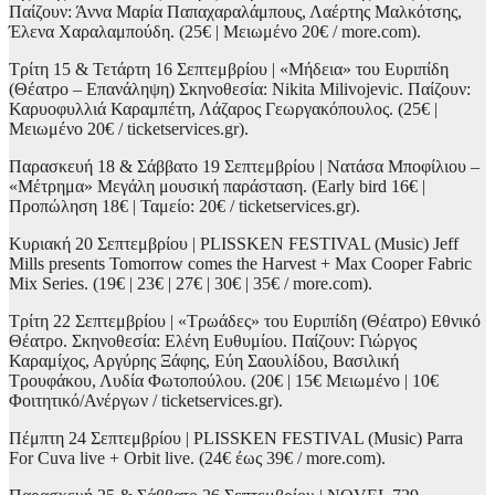
Παίζουν: Άννα Μαρία Παπαχαραλάμπους, Λαέρτης Μαλκότσης,
Έλενα Χαραλαμπούδη. (25€ | Μειωμένο 20€ / more.com).
Τρίτη 15 & Τετάρτη 16 Σεπτεμβρίου | «Μήδεια» του Ευριπίδη
(Θέατρο – Επανάληψη) Σκηνοθεσία: Nikita Milivojevic. Παίζουν:
Καρυοφυλλιά Καραμπέτη, Λάζαρος Γεωργακόπουλος. (25€ |
Μειωμένο 20€ / ticketservices.gr).
Παρασκευή 18 & Σάββατο 19 Σεπτεμβρίου | Νατάσα Μποφίλιου –
«Μέτρημα» Μεγάλη μουσική παράσταση. (Early bird 16€ |
Προπώληση 18€ | Ταμείο: 20€ / ticketservices.gr).
Κυριακή 20 Σεπτεμβρίου | PLISSKEN FESTIVAL (Music) Jeff
Mills presents Tomorrow comes the Harvest + Max Cooper Fabric
Mix Series. (19€ | 23€ | 27€ | 30€ | 35€ / more.com).
Τρίτη 22 Σεπτεμβρίου | «Τρωάδες» του Ευριπίδη (Θέατρο) Εθνικό
Θέατρο. Σκηνοθεσία: Ελένη Ευθυμίου. Παίζουν: Γιώργος
Καραμίχος, Αργύρης Ξάφης, Εύη Σαουλίδου, Βασιλική
Τρουφάκου, Λυδία Φωτοπούλου. (20€ | 15€ Μειωμένο | 10€
Φοιτητικό/Ανέργων / ticketservices.gr).
Πέμπτη 24 Σεπτεμβρίου | PLISSKEN FESTIVAL (Music) Parra
For Cuva live + Orbit live. (24€ έως 39€ / more.com).