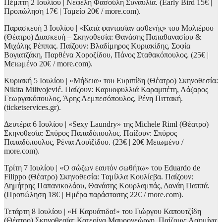
Πέμπτη 2 Ιουλίου | Νεφέλη Φασούλη Συναυλία. (Early Bird 15€ |
Προπώληση 17€ | Ταμείο 20€ / more.com).
Παρασκευή 3 Ιουλίου | «Κατά φαντασίαν ασθενής» του Μολιέρου
(Θέατρο) Διασκευή – Σκηνοθεσία: Θανάσης Παπαθανασίου &
Μιχάλης Ρέππας. Παίζουν: Βλαδίμηρος Κυριακίδης, Σοφία
Βογιατζάκη, Παρθένα Χοροζίδου, Πάνος Σταθακόπουλος. (25€ |
Μειωμένο 20€ / more.com).
Κυριακή 5 Ιουλίου | «Μήδεια» του Ευριπίδη (Θέατρο) Σκηνοθεσία:
Nikita Milivojević. Παίζουν: Καρυοφυλλιά Καραμπέτη, Λάζαρος
Γεωργακόπουλος, Άρης Λεμπεσόπουλος, Ρένη Πιττακή.
(ticketservices.gr).
Δευτέρα 6 Ιουλίου | «Sexy Laundry» της Michele Riml (Θέατρο)
Σκηνοθεσία: Σπύρος Παπαδόπουλος. Παίζουν: Σπύρος
Παπαδόπουλος, Ρένια Λουϊζίδου. (23€ | 20€ Μειωμένο /
more.com).
Τρίτη 7 Ιουλίου | «Ο σώζων εαυτόν σωθήτω» του Eduardo de
Filippo (Θέατρο) Σκηνοθεσία: Ταμίλλα Κουλίεβα. Παίζουν:
Δημήτρης Παπανικολάου, Θανάσης Κουρλαμπάς, Δανάη Παππά.
(Προπώληση 18€ | Ημέρα παράστασης 22€ / more.com).
Τετάρτη 8 Ιουλίου | «Η Καρυάτιδα!» του Γιώργου Καπουτζίδη
(Θέατρο) Σκηνοθεσία: Κατερίνα Μαυρογεώργη. Παίζουν: Ασημίνα