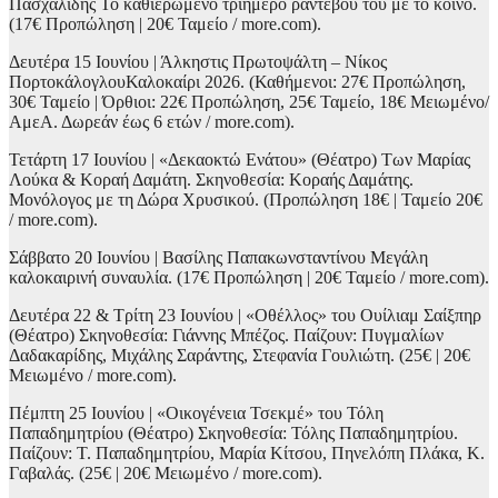
Πασχαλίδης Το καθιερωμένο τριήμερο ραντεβού του με το κοινό.
(17€ Προπώληση | 20€ Ταμείο / more.com).
Δευτέρα 15 Ιουνίου | Άλκηστις Πρωτοψάλτη – Νίκος
ΠορτοκάλογλουΚαλοκαίρι 2026. (Καθήμενοι: 27€ Προπώληση,
30€ Ταμείο | Όρθιοι: 22€ Προπώληση, 25€ Ταμείο, 18€ Μειωμένο/
ΑμεΑ. Δωρεάν έως 6 ετών / more.com).
Τετάρτη 17 Ιουνίου | «Δεκαοκτώ Ενάτου» (Θέατρο) Των Μαρίας
Λούκα & Κοραή Δαμάτη. Σκηνοθεσία: Κοραής Δαμάτης.
Μονόλογος με τη Δώρα Χρυσικού. (Προπώληση 18€ | Ταμείο 20€
/ more.com).
Σάββατο 20 Ιουνίου | Βασίλης Παπακωνσταντίνου Μεγάλη
καλοκαιρινή συναυλία. (17€ Προπώληση | 20€ Ταμείο / more.com).
Δευτέρα 22 & Τρίτη 23 Ιουνίου | «Οθέλλος» του Ουίλιαμ Σαίξπηρ
(Θέατρο) Σκηνοθεσία: Γιάννης Μπέζος. Παίζουν: Πυγμαλίων
Δαδακαρίδης, Μιχάλης Σαράντης, Στεφανία Γουλιώτη. (25€ | 20€
Μειωμένο / more.com).
Πέμπτη 25 Ιουνίου | «Οικογένεια Τσεκμέ» του Τόλη
Παπαδημητρίου (Θέατρο) Σκηνοθεσία: Τόλης Παπαδημητρίου.
Παίζουν: Τ. Παπαδημητρίου, Μαρία Κίτσου, Πηνελόπη Πλάκα, Κ.
Γαβαλάς. (25€ | 20€ Μειωμένο / more.com).