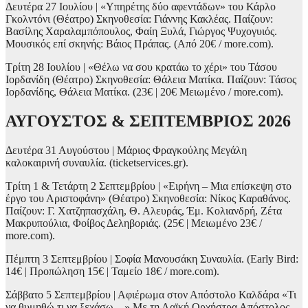
Δευτέρα 27 Ιουλίου | «Υπηρέτης δύο αφεντάδων» του Κάρλο
Γκολντόνι (Θέατρο) Σκηνοθεσία: Γιάννης Κακλέας. Παίζουν:
Βασίλης Χαραλαμπόπουλος, Φαίη Ξυλά, Γιώργος Ψυχογυιός.
Μουσικός επί σκηνής: Βάιος Πράπας. (Από 20€ / more.com).
Τρίτη 28 Ιουλίου | «Θέλω να σου κρατάω το χέρι» του Τάσου
Ιορδανίδη (Θέατρο) Σκηνοθεσία: Θάλεια Ματίκα. Παίζουν: Τάσος
Ιορδανίδης, Θάλεια Ματίκα. (23€ | 20€ Μειωμένο / more.com).
ΑΥΓΟΥΣΤΟΣ & ΣΕΠΤΕΜΒΡΙΟΣ 2026
Δευτέρα 31 Αυγούστου | Μάριος Φραγκούλης Μεγάλη
καλοκαιρινή συναυλία. (ticketservices.gr).
Τρίτη 1 & Τετάρτη 2 Σεπτεμβρίου | «Ειρήνη – Μια επίσκεψη στο
έργο του Αριστοφάνη» (Θέατρο) Σκηνοθεσία: Νίκος Καραθάνος.
Παίζουν: Γ. Χατζηπασχάλη, Θ. Αλευράς, Έμ. Κολιανδρή, Ζέτα
Μακρυπούλια, Φοίβος Δεληβοριάς. (25€ | Μειωμένο 23€ /
more.com).
Πέμπτη 3 Σεπτεμβρίου | Σοφία Μανουσάκη Συναυλία. (Early Bird:
14€ | Προπώληση 15€ | Ταμείο 18€ / more.com).
Σάββατο 5 Σεπτεμβρίου | Αφιέρωμα στον Απόστολο Καλδάρα «Τι
να θυμηθώ τι να ξεχάσω…» Με τη Λαϊκή Ορχήστρα Απόστολος