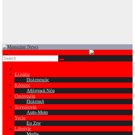
Ελλάδα
Πολιτισμός
Κόσμος
Αθλητικά Νέα
Οικονομία
Πολιτική
Τεχνολογία
Auto-Moto
Υγεία
Ευ Ζην
Lifestyle
Media