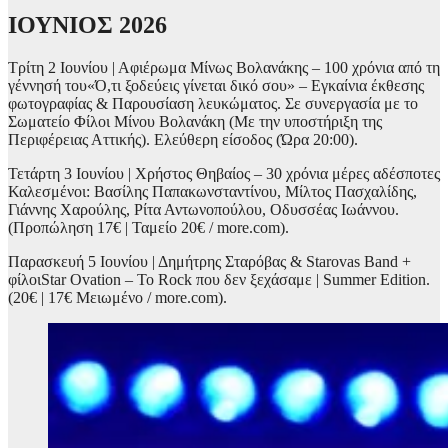
ΙΟΥΝΙΟΣ 2026
Τρίτη 2 Ιουνίου | Αφιέρωμα Μίνως Βολανάκης – 100 χρόνια από τη
γέννησή του«Ό,τι ξοδεύεις γίνεται δικό σου» – Εγκαίνια έκθεσης
φωτογραφίας & Παρουσίαση λευκώματος. Σε συνεργασία με το
Σωματείο Φίλοι Μίνου Βολανάκη (Με την υποστήριξη της
Περιφέρειας Αττικής). Ελεύθερη είσοδος (Ώρα 20:00).
Τετάρτη 3 Ιουνίου | Χρήστος Θηβαίος – 30 χρόνια μέρες αδέσποτες
Καλεσμένοι: Βασίλης Παπακωνσταντίνου, Μίλτος Πασχαλίδης,
Γιάννης Χαρούλης, Ρίτα Αντωνοπούλου, Οδυσσέας Ιωάννου.
(Προπώληση 17€ | Ταμείο 20€ / more.com).
Παρασκευή 5 Ιουνίου | Δημήτρης Σταρόβας & Starovas Band +
φίλοιStar Ovation – Το Rock που δεν ξεχάσαμε | Summer Edition.
(20€ | 17€ Μειωμένο / more.com).