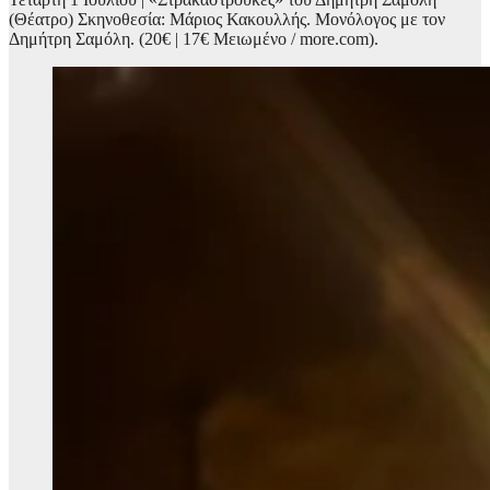
(Θέατρο) Σκηνοθεσία: Μάριος Κακουλλής. Μονόλογος με τον
Δημήτρη Σαμόλη. (20€ | 17€ Μειωμένο / more.com).