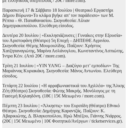
με ελληνικούς υπέρτιτλους / 20€ / more.com).
Παρασκευή 17 & Σάββατο 18 Ιουλίου | Θεατρικό Εργαστήρι
Δήμου Βύρωνα«Το κλάμα βγήκε απ’ τον παράδεισο» των Μ.
Ρέππα – Θ. Παπαθανασίου. Σκηνοθεσία: Λίλιαν
Δημητρακοπούλου. Ελεύθερη είσοδος.
Δευτέρα 20 Ιουλίου | «Εκκλησιάζουσες | Γυναίκες στην Εξουσία»
του Αριστοφάνη (Θέατρο) 5η Εποχή – ΔΗΠΕΘΕ Αγρινίου.
Σκηνοθεσία: Θέμης Μουμουλίδης. Παίζουν: Χρήστος
Χατζηπαναγιώτης, Μαρίνα Ασλάνογλου, Κωνσταντίνος Ασπιώτης,
Ίντρα Κέιν. (Από 20€ / more.com).
Τρίτη 21 Ιουλίου | «YIN YANG – Διαζύγιο μετ’ εμποδίων» Της
Μαριάννας Κυριακάκη. Σκηνοθεσία: Μάνος Αντωνίου. Ελεύθερη
είσοδος.
Τετάρτη 22 Ιουλίου | «Η αρραβωνιαστικιά του Αχιλλέα» της Άλκης
Ζέη (Θέατρο) Σκηνοθεσία: Φώτης Μακρής. Μονόλογος με τη
Γιασεμή Κηλαηδόνη. (18€ | 15€ Μειωμένο / more.com).
Πέμπτη 23 Ιουλίου | «Άλκηστις» του Ευριπίδη (Θέατρο) Εθνικό
Θέατρο. Σκηνοθεσία: Δημήτρης Καραντζάς. Παίζουν: Κ.
Αβαρικιώτης, Δ. Βλαγκοπούλου, Ηρώ Μπέζου, Γιάννης Νιάρρος.
(20€ | 15€ Μειωμένο | 10€ Φοιτητικό/Ανέργων / ticketservices.gr).