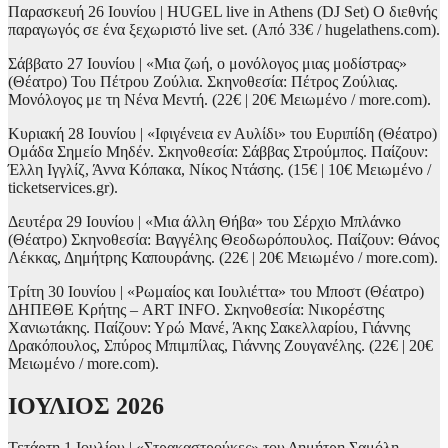
Παρασκευή 26 Ιουνίου | HUGEL live in Athens (DJ Set) Ο διεθνής
παραγωγός σε ένα ξεχωριστό live set. (Από 33€ / hugelathens.com).
Σάββατο 27 Ιουνίου | «Μια ζωή, ο μονόλογος μιας μοδίστρας»
(Θέατρο) Του Πέτρου Ζούλια. Σκηνοθεσία: Πέτρος Ζούλιας.
Μονόλογος με τη Νένα Μεντή. (22€ | 20€ Μειωμένο / more.com).
Κυριακή 28 Ιουνίου | «Ιφιγένεια εν Αυλίδι» του Ευριπίδη (Θέατρο)
Ομάδα Σημείο Μηδέν. Σκηνοθεσία: Σάββας Στρούμπος. Παίζουν:
Έλλη Ιγγλίζ, Άννα Κόπακα, Νίκος Ντάσης. (15€ | 10€ Μειωμένο /
ticketservices.gr).
Δευτέρα 29 Ιουνίου | «Μια άλλη Θήβα» του Σέρχιο Μπλάνκο
(Θέατρο) Σκηνοθεσία: Βαγγέλης Θεοδωρόπουλος. Παίζουν: Θάνος
Λέκκας, Δημήτρης Καπουράνης. (22€ | 20€ Μειωμένο / more.com).
Τρίτη 30 Ιουνίου | «Ρωμαίος και Ιουλιέττα» του Μποστ (Θέατρο)
ΔΗΠΕΘΕ Κρήτης – ART INFO. Σκηνοθεσία: Νικορέστης
Χανιωτάκης. Παίζουν: Υρώ Μανέ, Άκης Σακελλαρίου, Γιάννης
Δρακόπουλος, Σπύρος Μπιμπίλας, Γιάννης Ζουγανέλης. (22€ | 20€
Μειωμένο / more.com).
ΙΟΥΛΙΟΣ 2026
Τετάρτη 1 Ιουλίου | «Στρακαστρούκες» του Δημήτρη Σαμόλη