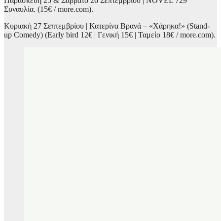
Παρασκευή 25 & Σάββατο 26 Σεπτεμβρίου | NOVEL 729
Συναυλία. (15€ / more.com).
Κυριακή 27 Σεπτεμβρίου | Κατερίνα Βρανά – «Χάρηκα!» (Stand-
up Comedy) (Early bird 12€ | Γενική 15€ | Ταμείο 18€ / more.com).