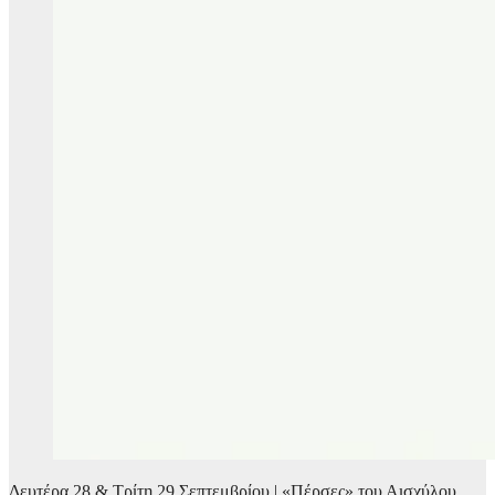
Δευτέρα 28 & Τρίτη 29 Σεπτεμβρίου | «Πέρσες» του Αισχύλου