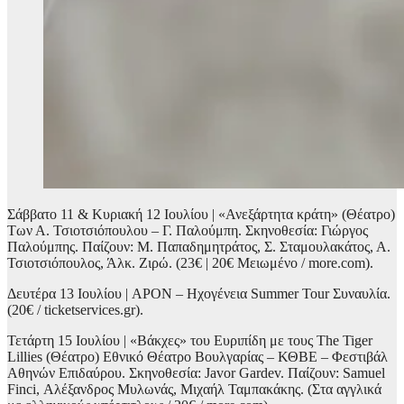
Σάββατο 11 & Κυριακή 12 Ιουλίου | «Ανεξάρτητα κράτη» (Θέατρο)
Των Α. Τσιοτσιόπουλου – Γ. Παλούμπη. Σκηνοθεσία: Γιώργος
Παλούμπης. Παίζουν: Μ. Παπαδημητράτος, Σ. Σταμουλακάτος, Α.
Τσιοτσιόπουλος, Άλκ. Ζιρώ. (23€ | 20€ Μειωμένο / more.com).
Δευτέρα 13 Ιουλίου | APON – Ηχογένεια Summer Tour Συναυλία.
(20€ / ticketservices.gr).
Τετάρτη 15 Ιουλίου | «Βάκχες» του Ευριπίδη με τους The Tiger
Lillies (Θέατρο) Εθνικό Θέατρο Βουλγαρίας – ΚΘΒΕ – Φεστιβάλ
Αθηνών Επιδαύρου. Σκηνοθεσία: Javor Gardev. Παίζουν: Samuel
Finci, Αλέξανδρος Μυλωνάς, Μιχαήλ Ταμπακάκης. (Στα αγγλικά