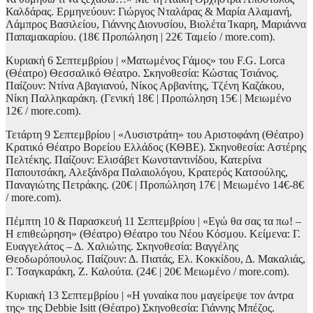
Καλδάρας. Ερμηνεύουν: Γιώργος Νταλάρας & Μαρία Αλαμανή,
Λάμπρος Βασιλείου, Γιάννης Διονυσίου, Βιολέτα Ίκαρη, Μαριάννα
Παπαμακαρίου. (18€ Προπώληση | 22€ Ταμείο / more.com).
Κυριακή 6 Σεπτεμβρίου | «Ματωμένος Γάμος» του F.G. Lorca
(Θέατρο) Θεσσαλικό Θέατρο. Σκηνοθεσία: Κώστας Τσιάνος.
Παίζουν: Ντίνα Αβαγιανού, Νίκος Αρβανίτης, Τζένη Καζάκου,
Νίκη Παλληκαράκη. (Γενική 18€ | Προπώληση 15€ | Μειωμένο
12€ / more.com).
Τετάρτη 9 Σεπτεμβρίου | «Λυσιστράτη» του Αριστοφάνη (Θέατρο)
Κρατικό Θέατρο Βορείου Ελλάδος (ΚΘΒΕ). Σκηνοθεσία: Αστέρης
Πελτέκης. Παίζουν: Ελισάβετ Κωνσταντινίδου, Κατερίνα
Παπουτσάκη, Αλεξάνδρα Παλαιολόγου, Κρατερός Κατσούλης,
Παναγιώτης Πετράκης. (20€ | Προπώληση 17€ | Μειωμένο 14€-8€
/ more.com).
Πέμπτη 10 & Παρασκευή 11 Σεπτεμβρίου | «Εγώ θα σας τα πω! –
Η επιθεώρηση» (Θέατρο) Θέατρο του Νέου Κόσμου. Κείμενα: Γ.
Ευαγγελάτος – Δ. Χαλιώτης. Σκηνοθεσία: Βαγγέλης
Θεοδωρόπουλος. Παίζουν: Δ. Πιατάς, Ελ. Κοκκίδου, Δ. Μακαλιάς,
Γ. Τσαγκαράκη, Ζ. Καλούτα. (24€ | 20€ Μειωμένο / more.com).
Κυριακή 13 Σεπτεμβρίου | «Η γυναίκα που μαγείρεψε τον άντρα
της» της Debbie Isitt (Θέατρο) Σκηνοθεσία: Γιάννης Μπέζος.