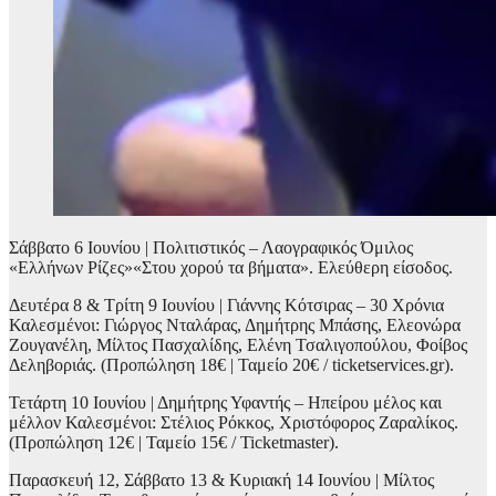
Σάββατο 6 Ιουνίου | Πολιτιστικός – Λαογραφικός Όμιλος
«Ελλήνων Ρίζες»«Στου χορού τα βήματα». Ελεύθερη είσοδος.
Δευτέρα 8 & Τρίτη 9 Ιουνίου | Γιάννης Κότσιρας – 30 Χρόνια
Καλεσμένοι: Γιώργος Νταλάρας, Δημήτρης Μπάσης, Ελεονώρα
Ζουγανέλη, Μίλτος Πασχαλίδης, Ελένη Τσαλιγοπούλου, Φοίβος
Δεληβοριάς. (Προπώληση 18€ | Ταμείο 20€ / ticketservices.gr).
Τετάρτη 10 Ιουνίου | Δημήτρης Υφαντής – Ηπείρου μέλος και
μέλλον Καλεσμένοι: Στέλιος Ρόκκος, Χριστόφορος Ζαραλίκος.
(Προπώληση 12€ | Ταμείο 15€ / Ticketmaster).
Παρασκευή 12, Σάββατο 13 & Κυριακή 14 Ιουνίου | Μίλτος