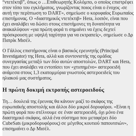
“ντετέκτιβ”, όπως ο …Επιθεωρητής Κολόμπο, ο οποίος επιστρέφει
στον τόπο του εγκλήματος, γνωρίζοντας ποιος είναι ο ένοχος -σε
αυτή την περίπτωση το DART», σημείωσε o κορυφαίος Ευρωπαίος
επιστήμονας. Ο «διαστημικός ντετέκτιβ» Hera, λοιπόν, είναι που
έχει αναλάβει να δώσει στους επιστήμονες τη δυνατότητα να
ανακαλύψουν «για πρώτη φορά τι σημαίνει να έχεις δεχτεί
πρόσκρουση με υψηλή ταχύτητα για να εκτραπείς», σημείωσε ο Δρ
Πατρίκ Μισέλ.
Ο Γάλλος επιστήμονας είναι ο βασικός ερευνητής (Principal
Investigator) της Hera, αλλά και συντονιστής της ομάδας
συνεργασίας μεταξύ των δύο αυτών αποστολών, DART και Hera,
που έχει αναλάβει να εντοπίσει τον «χτυπημένο» αστεροειδή
ανάμεσα στους 1,3 εκατομμύρια γνωστούς αστεροειδείς του
ηλιακού μας συστήματος.
H πρώτη δοκιμή εκτροπής αστεροειδούς
Τη… δουλειά της έρευνας θα κάνουν μαζί το σκάφος της
ευρωπαϊκής αποστολής και άλλοι δύο μικροί δορυφόροι. «Είναι η
πρώτη φορά που στέλνουμε σε έναν αστεροειδή, όχι μόνο ένα
διαστημικό σκάφος, αλλά ένα σύστημα που μεταφέρει δύο
CubeSats (μικροδορυφόρους) σε μέγεθος κουτιού παπουτσιών»,
επισημαίνει ο Δρ Μισέλ.