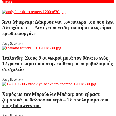
Κόσμος
Άντι Μπέρναμ: Δάκρυσε για τον πατέρα του που έχει
Αλτσχάιμερ – «Δεν έχει συνειδητοποιήσει πως είμαι
πρωθυπουργός»
Αυγ 8, 2026
Ταϊλάνδη: Στους 9 οι νεκροί μετά τον θάνατο ενός
12χρονου κοριτσιού στην επίθεση με πυροβολισμούς
σε σχολείο
Αυγ 8, 2026
Χαμός με τον Μπρούκλιν Μπέκαμ που έβρασε
ζυμαρικά με θαλασσινό νερό – Το τρολάρισμα από
τους followers του
Αυγ 8, 2026