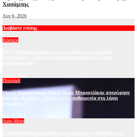
Χασάμπης
Αυγ 6, 2026
Διαβάστε επίσης
Κόσμος
Άντι Μπέρναμ: Δάκρυσε για τον πατέρα του που έχει
Αλτσχάιμερ – «Δεν έχει συνειδητοποιήσει πως είμαι
πρωθυπουργός»
Αυγ 8, 2026
Πολιτική
Μαρία Καρυστιανού: Και ο Νίκος Μπρουτζάκης αποχώρησε
από την «Ελπίδα» – Καταγγέλλει αυθαιρεσία στη λήψη
αποφάσεων
Αυγ 8, 2026
Auto-Moto
O Martin στην pole position για το σημερινό Sprint και το