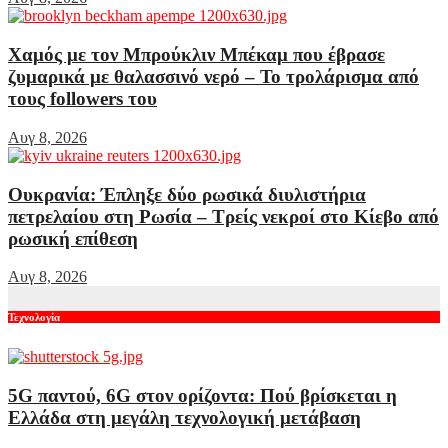
Χαμός με τον Μπρούκλιν Μπέκαμ που έβρασε
ζυμαρικά με θαλασσινό νερό – Το τρολάρισμα από
τους followers του
Αυγ 8, 2026
Ουκρανία: Έπληξε δύο ρωσικά διυλιστήρια
πετρελαίου στη Ρωσία – Τρείς νεκροί στο Κίεβο από
ρωσική επίθεση
Αυγ 8, 2026
Τεχνολογία
5G παντού, 6G στον ορίζοντα: Πού βρίσκεται η
Ελλάδα στη μεγάλη τεχνολογική μετάβαση