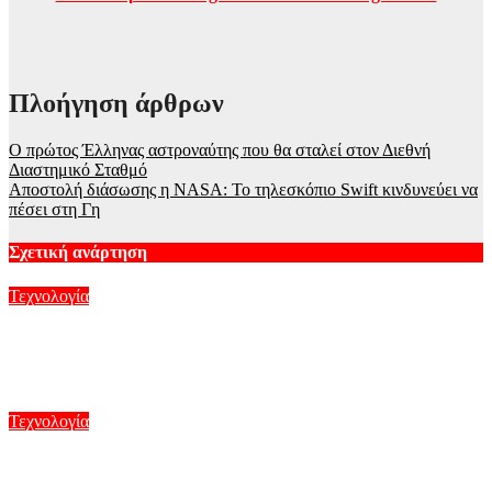
Πλοήγηση άρθρων
Ο πρώτος Έλληνας αστροναύτης που θα σταλεί στον Διεθνή
Διαστημικό Σταθμό
Αποστολή διάσωσης η NASA: Το τηλεσκόπιο Swift κινδυνεύει να
πέσει στη Γη
Σχετική ανάρτηση
Τεχνολογία
5G παντού, 6G στον ορίζοντα: Πού βρίσκεται η Ελλάδα στη
μεγάλη τεχνολογική μετάβαση
Αυγ 8, 2026
Τεχνολογία
Ισπανία: Ο… «Γαλαξιακός βοσκός», το DIY αστεροσκοπείο
του και η ολική έκλειψη Ηλίου