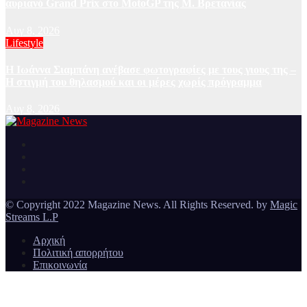
αυριανό Grand Prix στο MotoGP της Μ. Βρετανίας
Αυγ 8, 2026
Lifestyle
H Ιωάννα Σιαμπάνη ανέβασε φωτογραφίες με τους γιους της –
Η στιγμή του θηλασμού και οι μέρες χωρίς πρόγραμμα
Αυγ 8, 2026
Ειδήσεις και νέα από την Ελλάδα και από όλο τον κόσμο
Magazine News
© Copyright 2022 Magazine News. All Rights Reserved. by
Magic
Streams L.P
Αρχική
Πολιτική απορρήτου
Επικοινωνία