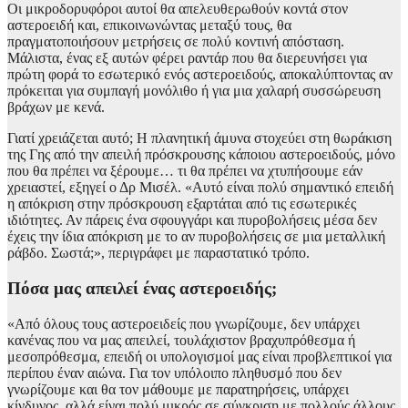
Οι μικροδορυφόροι αυτοί θα απελευθερωθούν κοντά στον
αστεροειδή και, επικοινωνώντας μεταξύ τους, θα
πραγματοποιήσουν μετρήσεις σε πολύ κοντινή απόσταση.
Μάλιστα, ένας εξ αυτών φέρει ραντάρ που θα διερευνήσει για
πρώτη φορά το εσωτερικό ενός αστεροειδούς, αποκαλύπτοντας αν
πρόκειται για συμπαγή μονόλιθο ή για μια χαλαρή συσσώρευση
βράχων με κενά.
Γιατί χρειάζεται αυτό; Η πλανητική άμυνα στοχεύει στη θωράκιση
της Γης από την απειλή πρόσκρουσης κάποιου αστεροειδούς, μόνο
που θα πρέπει να ξέρουμε… τι θα πρέπει να χτυπήσουμε εάν
χρειαστεί, εξηγεί ο Δρ Μισέλ. «Αυτό είναι πολύ σημαντικό επειδή
η απόκριση στην πρόσκρουση εξαρτάται από τις εσωτερικές
ιδιότητες. Αν πάρεις ένα σφουγγάρι και πυροβολήσεις μέσα δεν
έχεις την ίδια απόκριση με το αν πυροβολήσεις σε μια μεταλλική
ράβδο. Σωστά;», περιγράφει με παραστατικό τρόπο.
Πόσα μας απειλεί ένας αστεροειδής;
«Από όλους τους αστεροειδείς που γνωρίζουμε, δεν υπάρχει
κανένας που να μας απειλεί, τουλάχιστον βραχυπρόθεσμα ή
μεσοπρόθεσμα, επειδή οι υπολογισμοί μας είναι προβλεπτικοί για
περίπου έναν αιώνα. Για τον υπόλοιπο πληθυσμό που δεν
γνωρίζουμε και θα τον μάθουμε με παρατηρήσεις, υπάρχει
κίνδυνος, αλλά είναι πολύ μικρός σε σύγκριση με πολλούς άλλους