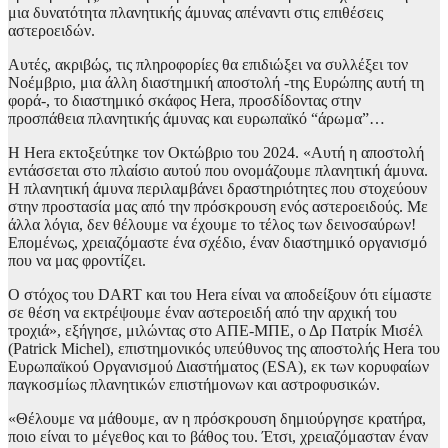
μια δυνατότητα πλανητικής άμυνας απέναντι στις επιθέσεις
αστεροειδών.
Αυτές, ακριβώς, τις πληροφορίες θα επιδιώξει να συλλέξει τον
Νοέμβριο, μια άλλη διαστημική αποστολή -της Ευρώπης αυτή τη
φορά-, το διαστημικό σκάφος Hera, προσδίδοντας στην
προσπάθεια πλανητικής άμυνας και ευρωπαϊκό “άρωμα”…
Η Hera εκτοξεύτηκε τον Οκτώβριο του 2024. «Αυτή η αποστολή
εντάσσεται στο πλαίσιο αυτού που ονομάζουμε πλανητική άμυνα.
Η πλανητική άμυνα περιλαμβάνει δραστηριότητες που στοχεύουν
στην προστασία μας από την πρόσκρουση ενός αστεροειδούς. Με
άλλα λόγια, δεν θέλουμε να έχουμε το τέλος των δεινοσαύρων!
Επομένως, χρειαζόμαστε ένα σχέδιο, έναν διαστημικό οργανισμό
που να μας φροντίζει.
Ο στόχος του DART και του Hera είναι να αποδείξουν ότι είμαστε
σε θέση να εκτρέψουμε έναν αστεροειδή από την αρχική του
τροχιά», εξήγησε, μιλώντας στο ΑΠΕ-ΜΠΕ, ο Δρ Πατρίκ Μισέλ
(Patrick Michel), επιστημονικός υπεύθυνος της αποστολής Hera του
Ευρωπαϊκού Οργανισμού Διαστήματος (ESA), εκ των κορυφαίων
παγκοσμίως πλανητικών επιστήμονων και αστροφυσικών.
«Θέλουμε να μάθουμε, αν η πρόσκρουση δημιούργησε κρατήρα,
ποιο είναι το μέγεθος και το βάθος του. Έτσι, χρειαζόμασταν έναν