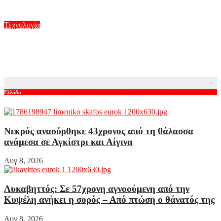
Αυγ 7, 2026
Τεχνολογία
Γιατί δεν υπήρχαν μικροσκοπικοί δεινόσαυροι; Νέες μελέτες
για το φαινόμενο
Αυγ 7, 2026
Ελλάδα
Νεκρός ανασύρθηκε 43χρονος από τη θάλασσα
ανάμεσα σε Αγκίστρι και Αίγινα
Αυγ 8, 2026
Λυκαβηττός: Σε 57χρονη αγνοούμενη από την
Κυψέλη ανήκει η σορός – Από πτώση ο θάνατός της
Αυγ 8, 2026