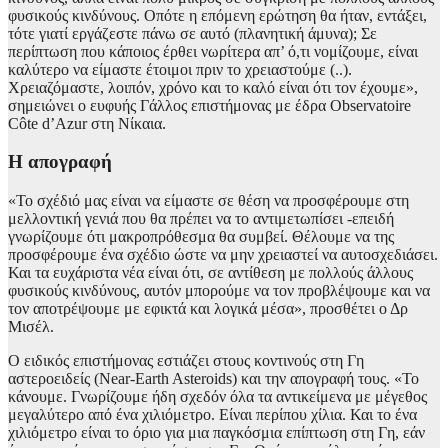
φυσικούς κινδύνους. Οπότε η επόμενη ερώτηση θα ήταν, εντάξει,
τότε γιατί εργάζεστε πάνω σε αυτό (πλανητική άμυνα); Σε
περίπτωση που κάποιος έρθει νωρίτερα απ’ ό,τι νομίζουμε, είναι
καλύτερο να είμαστε έτοιμοι πριν το χρειαστούμε (..).
Χρειαζόμαστε, λοιπόν, χρόνο και το καλό είναι ότι τον έχουμε»,
σημειώνει ο ευφυής Γάλλος επιστήμονας με έδρα Observatoire
Côte d’Azur στη Νίκαια.
Η απογραφή
«Το σχέδιό μας είναι να είμαστε σε θέση να προσφέρουμε στη
μελλοντική γενιά που θα πρέπει να το αντιμετωπίσει -επειδή
γνωρίζουμε ότι μακροπρόθεσμα θα συμβεί. Θέλουμε να της
προσφέρουμε ένα σχέδιο ώστε να μην χρειαστεί να αυτοσχεδιάσει.
Και τα ευχάριστα νέα είναι ότι, σε αντίθεση με πολλούς άλλους
φυσικούς κινδύνους, αυτόν μπορούμε να τον προβλέψουμε και να
τον αποτρέψουμε με εφικτά και λογικά μέσα», προσθέτει ο Δρ
Μισέλ.
Ο ειδικός επιστήμονας εστιάζει στους κοντινούς στη Γη
αστεροειδείς (Near-Earth Asteroids) και την απογραφή τους. «Το
κάνουμε. Γνωρίζουμε ήδη σχεδόν όλα τα αντικείμενα με μέγεθος
μεγαλύτερο από ένα χιλιόμετρο. Είναι περίπου χίλια. Και το ένα
χιλιόμετρο είναι το όριο για μια παγκόσμια επίπτωση στη Γη, εάν