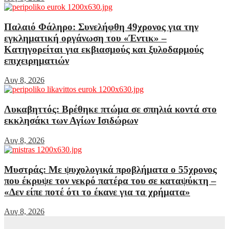
Παλαιό Φάληρο: Συνελήφθη 49χρονος για την
εγκληματική οργάνωση του «Έντικ» –
Κατηγορείται για εκβιασμούς και ξυλοδαρμούς
επιχειρηματιών
Αυγ 8, 2026
Λυκαβηττός: Βρέθηκε πτώμα σε σπηλιά κοντά στο
εκκλησάκι των Αγίων Ισιδώρων
Αυγ 8, 2026
Μυστράς: Με ψυχολογικά προβλήματα ο 55χρονος
που έκρυψε τον νεκρό πατέρα του σε καταψύκτη –
«Δεν είπε ποτέ ότι το έκανε για τα χρήματα»
Αυγ 8, 2026