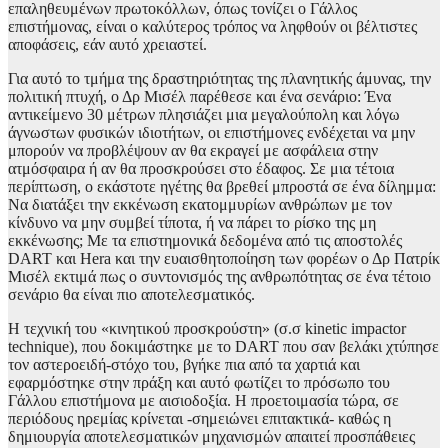
επαληθευμένων πρωτοκόλλων, όπως τονίζει ο Γάλλος
επιστήμονας, είναι ο καλύτερος τρόπος να ληφθούν οι βέλτιστες
αποφάσεις, εάν αυτό χρειαστεί.
Για αυτό το τμήμα της δραστηριότητας της πλανητικής άμυνας, την
πολιτική πτυχή, ο Δρ Μισέλ παρέθεσε και ένα σενάριο: Ένα
αντικείμενο 30 μέτρων πλησιάζει μια μεγαλούπολη και λόγω
άγνωστων φυσικών ιδιοτήτων, οι επιστήμονες ενδέχεται να μην
μπορούν να προβλέψουν αν θα εκραγεί με ασφάλεια στην
ατμόσφαιρα ή αν θα προσκρούσει στο έδαφος. Σε μια τέτοια
περίπτωση, ο εκάστοτε ηγέτης θα βρεθεί μπροστά σε ένα δίλημμα:
Να διατάξει την εκκένωση εκατομμυρίων ανθρώπων με τον
κίνδυνο να μην συμβεί τίποτα, ή να πάρει το ρίσκο της μη
εκκένωσης; Με τα επιστημονικά δεδομένα από τις αποστολές
DART και Hera και την ευαισθητοποίηση των φορέων ο Δρ Πατρίκ
Μισέλ εκτιμά πως ο συντονισμός της ανθρωπότητας σε ένα τέτοιο
σενάριο θα είναι πιο αποτελεσματικός.
Η τεχνική του «κινητικού προσκρούστη» (σ.σ kinetic impactor
technique), που δοκιμάστηκε με το DART που σαν βελάκι χτύπησε
τον αστεροειδή-στόχο του, βγήκε πια από τα χαρτιά και
εφαρμόστηκε στην πράξη και αυτό φωτίζει το πρόσωπο του
Γάλλου επιστήμονα με αισιοδοξία. Η προετοιμασία τώρα, σε
περιόδους ηρεμίας κρίνεται -σημειώνει επιτακτικά- καθώς η
δημιουργία αποτελεσματικών μηχανισμών απαιτεί προσπάθειες