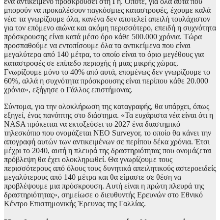
ένα αντικείμενο προσκρούσει στη Γη. Οπότε, για όλα αυτά που
μπορούν να προκαλέσουν παγκόσμιες καταστροφές, έχουμε καλά
νέα: τα γνωρίζουμε όλα, κανένα δεν αποτελεί απειλή τουλάχιστον
για τον επόμενο αιώνα και ακόμη περισσότερο, επειδή η συχνότητα
πρόσκρουσης είναι κατά μέσο όρο κάθε 500.000 χρόνια. Τώρα
προσπαθούμε να εντοπίσουμε όλα τα αντικείμενα που είναι
μεγαλύτερα από 140 μέτρα, το οποίο είναι το όριο μεγέθους για
καταστροφές σε επίπεδο περιοχής ή μιας μικρής χώρας.
Γνωρίζουμε μόνο το 40% από αυτά, επομένως δεν γνωρίζουμε το
60%, αλλά η συχνότητα πρόσκρουσης είναι περίπου κάθε 20.000
χρόνια», εξήγησε ο Γάλλος επιστήμονας.
Σύντομα, για την ολοκλήρωση της καταγραφής, θα υπάρχει, όπως
εξηγεί, ένας πανόπτης στο διάστημα. «Τα ευχάριστα νέα είναι ότι η
NASA πρόκειται να εκτοξεύσει το 2027 ένα διαστημικό
τηλεσκόπιο που ονομάζεται NEO Surveyor, το οποίο θα κάνει την
απογραφή αυτών των αντικειμένων σε περίπου δέκα χρόνια. Έτσι
μέχρι το 2040, αυτή η πλευρά της δραστηριότητας που ονομάζεται
πρόβλεψη θα έχει ολοκληρωθεί. Θα γνωρίζουμε τους
περισσότερους από όλους τους δυνητικά απειλητικούς αστεροειδείς
μεγαλύτερους από 140 μέτρα και θα είμαστε σε θέση να
προβλέψουμε μια πρόσκρουση. Αυτή είναι η πρώτη πλευρά της
δραστηριότητας», σημείωσε ο διευθυντής Ερευνών στο Εθνικό
Κέντρο Επιστημονικής Έρευνας της Γαλλίας.