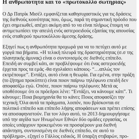
Η ανθρωπότητα και το «πρωτόκολλο σωτηρίας»
Ο Δρ Πατρίκ Μισέλ εμφανίζεται καθησυχαστικός για τις δράσεις
της διεθνούς κοινότητας που, όμως, παρά τη σημαντική πρόοδο που
έχει σημειωθεί, απέχει ακόμη από το να είναι πλήρως έτοιμη να
αντιμετωπίσει την απειλή ενός αστεροειδούς εξαιτίας της απουσίας
ενός σταθερού πρωτοκόλλου άμεσης δράσης.
Εξηγεί πως η ανθρωπότητα προχωρά για να το πετύχει αυτό με
γοργά πια βήματα. «Η τελική πλευρά της δραστηριότητας (σ.σ της
πλανητικής άμυνας) είναι ο συντονισμός σε διεθνές επίπεδο.
Επειδή αν συμβεί κάτι, αν προβλέψουμε ότι ένας αστεροειδής
έρχεται προς τα εμάς -θα σχολιάσει κάποιος- “…απλώς τον
εκτρέπουμε”. Εντάξει, αυτό είναι η θεωρία. Για εμένα, στην πράξη
(το ζήτημα προκύπτει) είναι ποιον παίρνω τηλέφωνο επειδή δεν
αποφασίζω εγώ. Οπότε, ποιον παίρνω τηλέφωνο; Μετά ας
υποθέσουμε ότι οι πρόεδροι λένε: “Εντάξει, να κάνουμε κάτι”. Τι
κάνουμε; Ποια βιομηχανία θα το κάνει; Ποιος αποφασίζει την
τεχνική; Όλα αυτά τα πράγματα, λοιπόν, που βρίσκονται σε
πολιτικό επίπεδο και επίπεδο λήψης αποφάσεων και πρέπει επίσης
να αποσαφηνιστούν. Για τον λόγο αυτό, το 2013 δημιουργήσαμε
υπό την αιγίδα των Ηνωμένων Εθνών δύο ομάδες εργασίας, οι
οποίες υπάρχουν προκειμένου να προσφέρουν μια διεθνή
απάντηση, συντονισμένη σε διεθνές επίπεδο, σε αυτό το
πρόβλημα», εξηγεί ο Γάλλος ειδικός. Η ύπαρξη στιβαρών, προ-