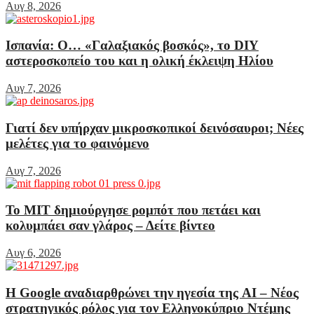
Αυγ 8, 2026
Ισπανία: Ο… «Γαλαξιακός βοσκός», το DIY
αστεροσκοπείο του και η ολική έκλειψη Ηλίου
Αυγ 7, 2026
Γιατί δεν υπήρχαν μικροσκοπικοί δεινόσαυροι; Νέες
μελέτες για το φαινόμενο
Αυγ 7, 2026
Το MIT δημιούργησε ρομπότ που πετάει και
κολυμπάει σαν γλάρος – Δείτε βίντεο
Αυγ 6, 2026
Η Google αναδιαρθρώνει την ηγεσία της AI – Νέος
στρατηγικός ρόλος για τον Ελληνοκύπριο Ντέμης