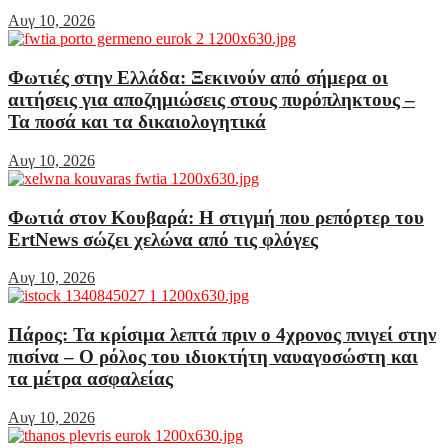
Αυγ 10, 2026
Φωτιές στην Ελλάδα: Ξεκινούν από σήμερα οι
αιτήσεις για αποζημιώσεις στους πυρόπληκτους –
Τα ποσά και τα δικαιολογητικά
Αυγ 10, 2026
Φωτιά στον Κουβαρά: Η στιγμή που ρεπόρτερ του
ErtNews σώζει χελώνα από τις φλόγες
Αυγ 10, 2026
Πάρος: Τα κρίσιμα λεπτά πριν ο 4χρονος πνιγεί στην
πισίνα – Ο ρόλος του ιδιοκτήτη ναυαγοσώστη και
τα μέτρα ασφαλείας
Αυγ 10, 2026