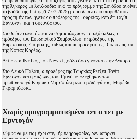
Ο πρωθυπουργός και η σύζυγός του έγιναν δεκτοί στο αεροδρόμιο
της Άγκυρας με λουλούδια, ενώ το πρόγραμμα της Συνόδου ανοίγει
το βράδυ της Τρίτης (07.07.2026) με το δείπνο που παραθέτουν
προς τιμήν των ηγετών ο πρόεδρος της Τουρκίας, Ρετζέπ Ταγίπ
Ερντογάν, και η σύζυγός του.
Στο δείπνο αναμένεται να συμμετάσχουν, μεταξύ άλλων, ο
πρόεδρος του Ευρωπαϊκού Συμβουλίου, η πρόεδρος της
Ευρωπαϊκής Επιτροπής, καθώς και οι πρόεδροι της Ουκρανίας και
της Νότιας Κορέας.
Δείτε στο live blog του Newsit.gr όλα όσα γίνονται στην Άγκυρα.
Στο Λευκό Παλάτι, ο πρόεδρος της Τουρκίας Ρετζέπ Ταγίπ
Ερντογάν και η σύζυγός του, Εμινέ, υποδέχθηκαν τον
πρωθυπουργό Κυριάκο Μητσοτάκη και τη σύζυγό του, Μαρέβα
Γκραμπόφσκι.
Χωρίς προγραμματισμένο τετ α τετ με
Ερντογάν
Σύμφωνα με τις μέχρι στιγμής πληροφορίες, δεν υπάρχει
προγραμματισμένη διμερής συνάντηση του Κυριάκου Μητσοτάκη