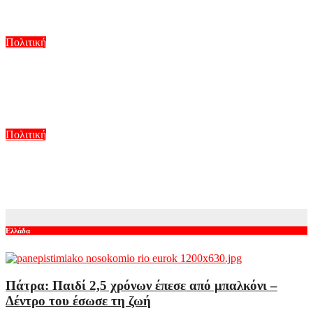
πρόκειται για νέα καλοκαιρινή επιθεώρηση
Αυγ 10, 2026
Πολιτική
Αλέξης Τσίπρας: Από την καταγγελία του «καθεστώτος» σε
πρόταση διακυβέρνησης – «Το 2015 ήξερα τι ήθελα, αλλά δεν
ήξερα πώς να το κάνω»
Αυγ 10, 2026
Πολιτική
ΣΥΡΙΖΑ: Η «τρόικα» της μετάβασης, το τέλος της αναμονής
Τσίπρα και η επόμενη μάχη για την ηγεσία
Αυγ 10, 2026
Ελλάδα
Πάτρα: Παιδί 2,5 χρόνων έπεσε από μπαλκόνι –
Δέντρο του έσωσε τη ζωή