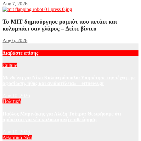
Αυγ 7, 2026
Το MIT δημιούργησε ρομπότ που πετάει και
κολυμπάει σαν γλάρος – Δείτε βίντεο
Αυγ 6, 2026
Διαβάστε επίσης
Culture
Μενδώνη για Νίκο Καλογερόπουλο: Υπηρέτησε την τέχνη «με
αφοσίωση, ήθος και ανιδιοτέλεια» – ertnews.gr
Αυγ 10, 2026
Πολιτική
Παύλος Μαρινάκης για Αλέξη Τσίπρα: Θεωρήσαμε ότι
πρόκειται για νέα καλοκαιρινή επιθεώρηση
Αυγ 10, 2026
Αθλητικά Νέα