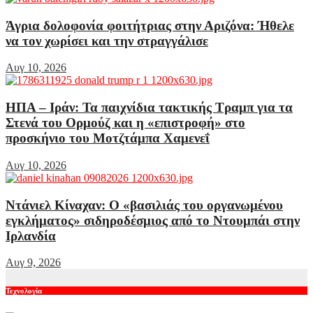
Άγρια δολοφονία φοιτήτριας στην Αριζόνα: Ήθελε
να τον χωρίσει και την στραγγάλισε
Αυγ 10, 2026
ΗΠΑ – Ιράν: Τα παιχνίδια τακτικής Τραμπ για τα
Στενά του Ορμούζ και η «επιστροφή» στο
προσκήνιο του Μοτζτάμπα Χαμενεΐ
Αυγ 10, 2026
Ντάνιελ Κίναχαν: Ο «βασιλιάς του οργανωμένου
εγκλήματος» σιδηροδέσμιος από το Ντουμπάι στην
Ιρλανδία
Αυγ 9, 2026
Τεχνολογία