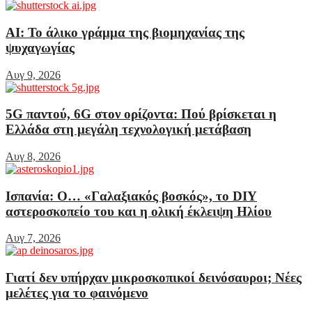
AI: Το άλικο γράμμα της βιομηχανίας της
ψυχαγωγίας
Αυγ 9, 2026
5G παντού, 6G στον ορίζοντα: Πού βρίσκεται η
Ελλάδα στη μεγάλη τεχνολογική μετάβαση
Αυγ 8, 2026
Ισπανία: Ο… «Γαλαξιακός βοσκός», το DIY
αστεροσκοπείο του και η ολική έκλειψη Ηλίου
Αυγ 7, 2026
Γιατί δεν υπήρχαν μικροσκοπικοί δεινόσαυροι; Νέες
μελέτες για το φαινόμενο