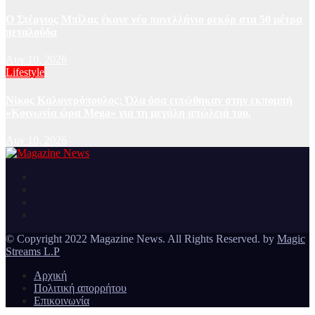
Ο Στέργιος Μπίλας έκανε νέο πανελλήνιο ρεκόρ στα 50 μέτρα
πεταλούδα
Αυγ 10, 2026
Lifestyle
Νίκος Καλογερόπουλος: Όλα όσα ειπώθηκαν στην εκπομπή
«Κοινωνία ώρα Mega» για τη μεγάλη απώλειά του.
Αυγ 10, 2026
Ειδήσεις και νέα από την Ελλάδα και από όλο τον κόσμο
Magazine News
© Copyright 2022 Magazine News. All Rights Reserved. by
Magic
Streams L.P
Αρχική
Πολιτική απορρήτου
Επικοινωνία