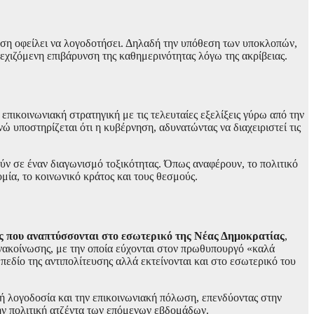
νηση οφείλει να λογοδοτήσει. Δηλαδή την υπόθεση των υποκλοπών,
νεχιζόμενη επιβάρυνση της καθημερινότητας λόγω της ακρίβειας.
επικοινωνιακή στρατηγική με τις τελευταίες εξελίξεις γύρω από την
ενώ υποστηρίζεται ότι η κυβέρνηση, αδυνατώντας να διαχειριστεί τις
ούν σε έναν διαγωνισμό τοξικότητας. Όπως αναφέρουν, το πολιτικό
ία, το κοινωνικό κράτος και τους θεσμούς.
ις που αναπτύσσονται στο εσωτερικό της Νέας Δημοκρατίας
,
ανακοίνωσης, με την οποία εύχονται στον πρωθυπουργό «καλά
πεδίο της αντιπολίτευσης αλλά εκτείνονται και στο εσωτερικό του
κή λογοδοσία και την επικοινωνιακή πόλωση, επενδύοντας στην
την πολιτική ατζέντα των επόμενων εβδομάδων.