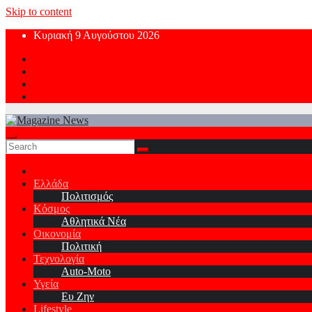
Skip to content
Κυριακή 9 Αυγούστου 2026
Ελλάδα
Πολιτισμός
Κόσμος
Αθλητικά Νέα
Οικονομία
Πολιτική
Τεχνολογία
Auto-Moto
Υγεία
Ευ Ζην
Lifestyle