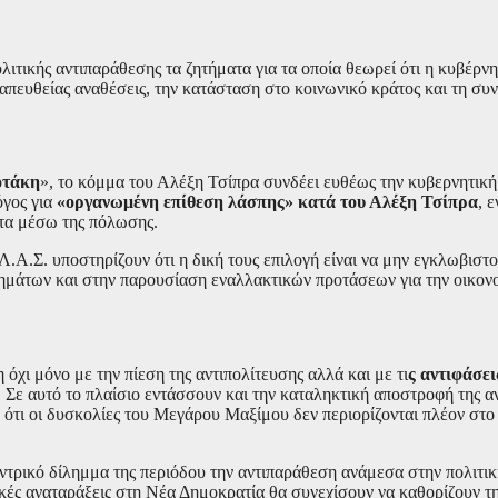
λιτικής αντιπαράθεσης τα ζητήματα για τα οποία θεωρεί ότι η κυβέρ
 απευθείας αναθέσεις, την κατάσταση στο κοινωνικό κράτος και τη συ
οτάκη
», το κόμμα του Αλέξη Τσίπρα συνδέει ευθέως την κυβερνητική 
γος για
«οργανωμένη επίθεση λάσπης» κατά του Αλέξη Τσίπρα
, 
έντα μέσω της πόλωσης.
Λ.Α.Σ. υποστηρίζουν ότι η δική τους επιλογή είναι να μην εγκλωβιστ
λημάτων και στην παρουσίαση εναλλακτικών προτάσεων για την οικονομ
όχι μόνο με την πίεση της αντιπολίτευσης αλλά και με τι
ς αντιφάσε
. Σε αυτό το πλαίσιο εντάσσουν και την καταληκτική αποστροφή της 
 ότι οι δυσκολίες του Μεγάρου Μαξίμου δεν περιορίζονται πλέον στο 
εντρικό δίλημμα της περιόδου την αντιπαράθεση ανάμεσα στην πολιτι
ερικές αναταράξεις στη Νέα Δημοκρατία θα συνεχίσουν να καθορίζουν 