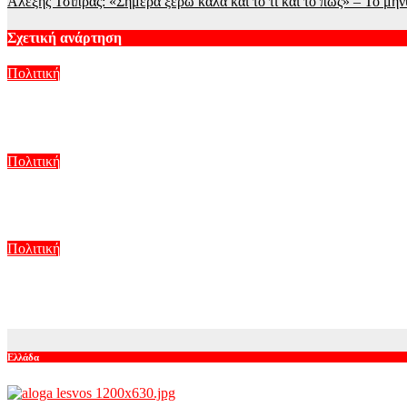
Αλέξης Τσίπρας: «Σήμερα ξέρω καλά και το τι και το πώς» – Το μήνυ
Σχετική ανάρτηση
Πολιτική
Ο Αλέξης Τσίπρας παρουσιάζει στη Θεσσαλονίκη το οικονομικό
Αυγ 9, 2026
Πολιτική
Στην Κρήτη ο Κυριάκος Μητσοτάκης, συνεχίζει τις ολιγοήμερες
Αυγ 9, 2026
Πολιτική
Μαρία Καρυστιανού: Και ο Νίκος Μπρουτζάκης αποχώρησε από
Αυγ 8, 2026
Ελλάδα