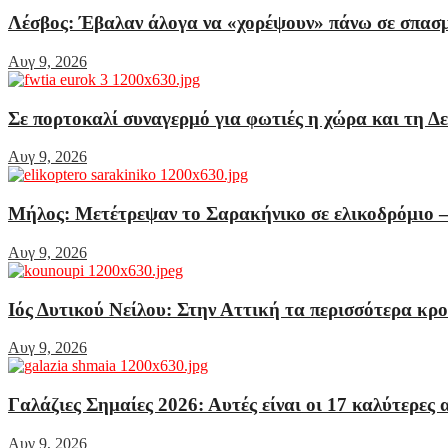
Λέσβος: Έβαλαν άλογα να «χορέψουν» πάνω σε σπασμέ
Αυγ 9, 2026
Σε πορτοκαλί συναγερμό για φωτιές η χώρα και τη Δε
Αυγ 9, 2026
Μήλος: Μετέτρεψαν το Σαρακήνικο σε ελικοδρόμιο –
Αυγ 9, 2026
Ιός Δυτικού Νείλου: Στην Αττική τα περισσότερα κρο
Αυγ 9, 2026
Γαλάζιες Σημαίες 2026: Αυτές είναι οι 17 καλύτερες 
Αυγ 9, 2026