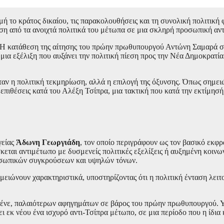
ή το κράτος δικαίου, τις παρακολουθήσεις και τη συνολική πολιτική
ηση από τα ανοιχτά πολιτικά του μέτωπα σε μια σκληρή προσωπική αν
. Η κατάθεση της αίτησης του πρώην πρωθυπουργού Αντώνη Σαμαρά στ
ς μια εξέλιξη που αυξάνει την πολιτική πίεση προς την Νέα Δημοκρατί
ν η πολιτική τεκμηρίωση, αλλά η επιλογή της όξυνσης. Όπως σημειών
πιθέσεις κατά του Αλέξη Τσίπρα, μια τακτική που κατά την εκτίμησή
γείας
Άδωνη Γεωργιάδη
, τον οποίο περιγράφουν ως τον βασικό εκφρ
εται αντιμέτωπο με δυσμενείς πολιτικές εξελίξεις ή αυξημένη κοινω
ροσωπικών συγκρούσεων και υψηλών τόνων.
ημειώνουν χαρακτηριστικά, υποστηρίζοντας ότι η πολιτική ένταση λε
 λένε, παλαιότερων αφηγημάτων σε βάρος του πρώην πρωθυπουργού. 
ι εκ νέου ένα ισχυρό αντι-Τσίπρα μέτωπο, σε μια περίοδο που η ίδια