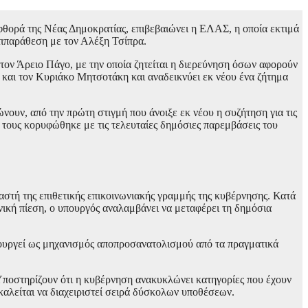
 φθορά της Νέας Δημοκρατίας, επιβεβαιώνει η ΕΛΑΣ, η οποία εκτιμά
τιπαράθεση με τον Αλέξη Τσίπρα.
ον Άρειο Πάγο, με την οποία ζητείται η διερεύνηση όσων αφορούν
α και τον Κυριάκο Μητσοτάκη και αναδεικνύει εκ νέου ένα ζήτημα
ουν, από την πρώτη στιγμή που άνοιξε εκ νέου η συζήτηση για τις
 τους κορυφώθηκε με τις τελευταίες δημόσιες παρεμβάσεις του
αστή της επιθετικής επικοινωνιακής γραμμής της κυβέρνησης. Κατά
νική πίεση, ο υπουργός αναλαμβάνει να μεταφέρει τη δημόσια
ιτουργεί ως μηχανισμός αποπροσανατολισμού από τα πραγματικά
Υποστηρίζουν ότι η κυβέρνηση ανακυκλώνει κατηγορίες που έχουν
 καλείται να διαχειριστεί σειρά δύσκολων υποθέσεων.