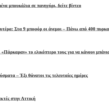
να μπουκάλια σε πανηγύρι, δείτε βίντεο
υτέρα: Στα 9 μποφόρ οι άνεμοι – Πάνω από 400 πυρκαγ
 «Πάρκαραν» το ελικόπτερο τους για να κάνουν μπάνι
ύσματα – Έξι θάνατοι τις τελευταίες ημέρες
ακτές στην Αττική