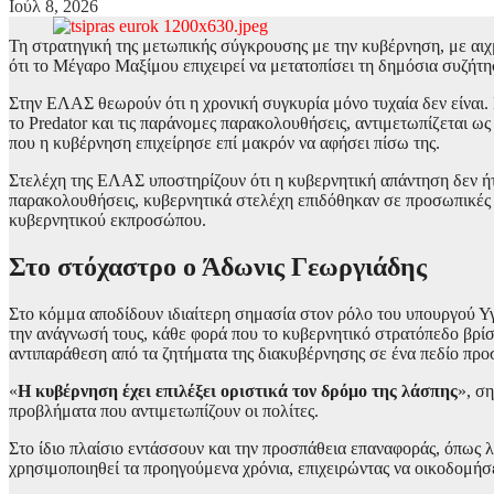
Ιούλ 8, 2026
Τη στρατηγική της μετωπικής σύγκρουσης με την κυβέρνηση, με αιχμ
ότι το Μέγαρο Μαξίμου επιχειρεί να μετατοπίσει τη δημόσια συζήτ
Στην ΕΛΑΣ θεωρούν ότι η χρονική συγκυρία μόνο τυχαία δεν είναι
το Predator και τις παράνομες παρακολουθήσεις, αντιμετωπίζεται ω
που η κυβέρνηση επιχείρησε επί μακρόν να αφήσει πίσω της.
Στελέχη της ΕΛΑΣ υποστηρίζουν ότι η κυβερνητική απάντηση δεν ήτα
παρακολουθήσεις, κυβερνητικά στελέχη επιδόθηκαν σε προσωπικές ε
κυβερνητικού εκπροσώπου.
Στο στόχαστρο ο Άδωνις Γεωργιάδης
Στο κόμμα αποδίδουν ιδιαίτερη σημασία στον ρόλο του υπουργού Υ
την ανάγνωσή τους, κάθε φορά που το κυβερνητικό στρατόπεδο βρίσκ
αντιπαράθεση από τα ζητήματα της διακυβέρνησης σε ένα πεδίο π
«
Η κυβέρνηση έχει επιλέξει οριστικά τον δρόμο της λάσπης
», σ
προβλήματα που αντιμετωπίζουν οι πολίτες.
Στο ίδιο πλαίσιο εντάσσουν και την προσπάθεια επαναφοράς, όπως
χρησιμοποιηθεί τα προηγούμενα χρόνια, επιχειρώντας να οικοδομήσε