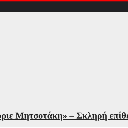
ριε Μητσοτάκη» – Σκληρή επίθ