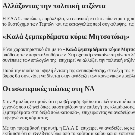
Αλλάζοντας την πολιτική ατζέντα
Η ΕΛΑΣ επιδιώκει, παράλληλα, να επαναφέρει στο επίκεντρο της πο
το δυστύχημα των Τεμπών και τις καταγγελίες περί συγκάλυψης, τις
«Καλά ξεμπερδέματα κύριε Μητσοτάκη»
Είναι χαρακτηριστικό ότι με το «
Καλά ξεμπερδέματα κύριε Μητσ
υπόθεση των παρακολουθήσεων. Στη σχετική ανακοίνωση γίνεται λό
συνέπειες των επιλογών της, επιχειρεί να αλλάξει την πολιτική ατζ
Παρά την ιδιαίτερα υψηλή ένταση της αντιπαράθεσης, στελέχη της Ε
βάρος θα συνεχίσει να δίνεται στην ανάδειξη των κοινωνικών προβ
Οι εσωτερικές πιέσεις στη ΝΔ
Στην Αμαλίας εκτιμούν ότι η κυβέρνηση βρίσκεται πλέον αντιμέτωπη 
γεγονός που εξηγεί όπως υποστηρίζουν την επιλογή της κλιμάκωσης
ξεμπερδέματα στη δεξιά πολυκατοικία», επιχειρώντας να αναδείξουν
κυβερνώντος κόμματος.
Με την παρέμβασή της αυτή, η ΕΛ.Α.Σ. επιχειρεί να αναδείξει ως κ
εκτίμηση ότι οι εξελίξεις γύρω από το κράτος δικαίου και οι εσωτ