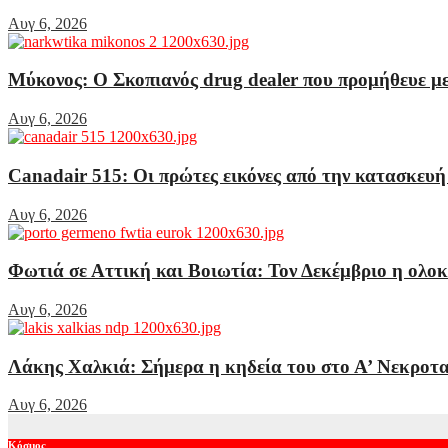
Αυγ 6, 2026
Μύκονος: Ο Σκοπιανός drug dealer που προμήθευε μ
Αυγ 6, 2026
Canadair 515: Οι πρώτες εικόνες από την κατασκευή
Αυγ 6, 2026
Φωτιά σε Αττική και Βοιωτία: Τον Δεκέμβριο η ολο
Αυγ 6, 2026
Λάκης Χαλκιά: Σήμερα η κηδεία του στο Α’ Νεκροτα
Αυγ 6, 2026
Κόσμος