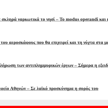
ε σκληρά ναρκωτικά το νησί – Το modus operandi κα
 του αεροσκάφους που θα επιχειρεί και τη νύχτα στα 
κλήρωση των αντιπλημμυρικών έργων – Σήμερα η εξει
φείο Αθηνών – Σε λαϊκό προσκύνημα η σορός του