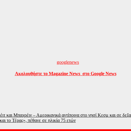
Ακολουθήστε το Magazine News στο Google News
τ και Μπαχρέιν – Αμερικανικά αντίποινα στο νησί Κεσμ και σε δεξ
αι το Τέρας», πέθανε σε ηλικία 75 ετών