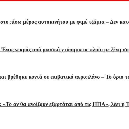
στο πίσω μέρος αυτοκινήτου με φιμέ τζάμια – Δεν κατά
– Ένας νεκρός από ρωσικό χτύπημα σε πλοίο με ξένη
αι βρέθηκε κοντά σε επιβατικό αεροπλάνο – Το όριο το
 «Το αν θα ανοίξουν εξαρτάται από τις ΗΠΑ», λέει η 