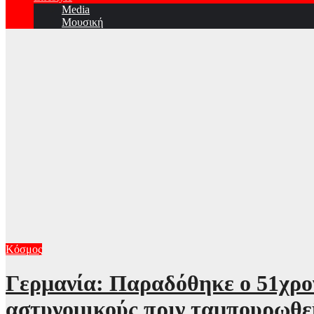
Media
Μουσική
Κόσμος
Γερμανία: Παραδόθηκε ο 51χρον
αστυνομικούς πριν ταμπουρωθεί