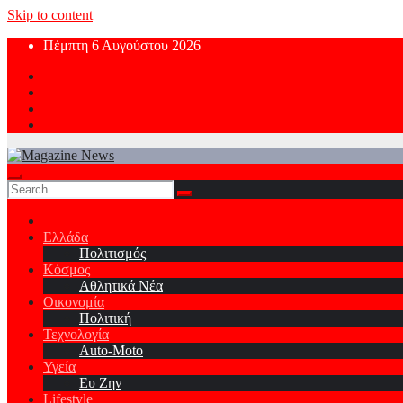
Skip to content
Πέμπτη 6 Αυγούστου 2026
Ελλάδα
Πολιτισμός
Κόσμος
Αθλητικά Νέα
Οικονομία
Πολιτική
Τεχνολογία
Auto-Moto
Υγεία
Ευ Ζην
Lifestyle