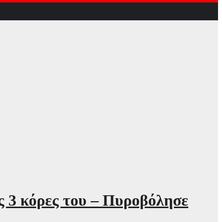
ς 3 κόρες του – Πυροβόλησε