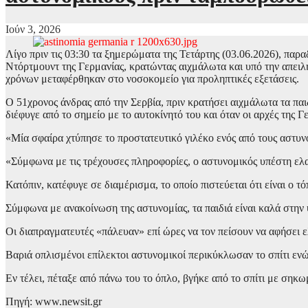
Ιούν 3, 2026
Λίγο πριν τις 03:30 τα ξημερώματα της Τετάρτης (03.06.2026), παρ
Ντόρτμουντ της Γερμανίας, κρατώντας αιχμάλωτα και υπό την απειλή 
χρόνων μεταφέρθηκαν στο νοσοκομείο για προληπτικές εξετάσεις.
Ο 51χρονος άνδρας από την Σερβία, πριν κρατήσει αιχμάλωτα τα πα
διέφυγε από το σημείο με το αυτοκίνητό του και όταν οι αρχές της
«Μία σφαίρα χτύπησε το προστατευτικό γιλέκο ενός από τους αστυν
«Σύμφωνα με τις τρέχουσες πληροφορίες, ο αστυνομικός υπέστη ελ
Κατόπιν, κατέφυγε σε διαμέρισμα, το οποίο πιστεύεται ότι είναι ο τό
Σύμφωνα με ανακοίνωση της αστυνομίας, τα παιδιά είναι καλά στην 
Οι διαπραγματευτές «πάλευαν» επί ώρες να τον πείσουν να αφήσει ε
Βαριά οπλισμένοι επίλεκτοι αστυνομικοί περικύκλωσαν το σπίτι ενώ
Εν τέλει, πέταξε από πάνω του το όπλο, βγήκε από το σπίτι με σηκω
Πηγή: www.newsit.gr