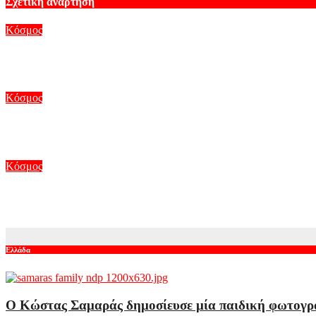
Σχετική ανάρτηση
Κόσμος
Η περίεργη συνάντηση του Πεζεσκιάν με τον Χαμενεΐ στο πίσω μ
Αυγ 6, 2026
Κόσμος
Ουκρανικά drones έπληξαν δύο ρωσικά διυλιστήρια – Ένας νε
Αυγ 6, 2026
Κόσμος
Τραμπ: Έρευνες για το ελικόπτερο που τον μετέφερε και βρέθηκε
Αυγ 6, 2026
Ελλάδα
Ο Κώστας Σαμαράς δημοσίευσε μία παιδική φωτογραφ