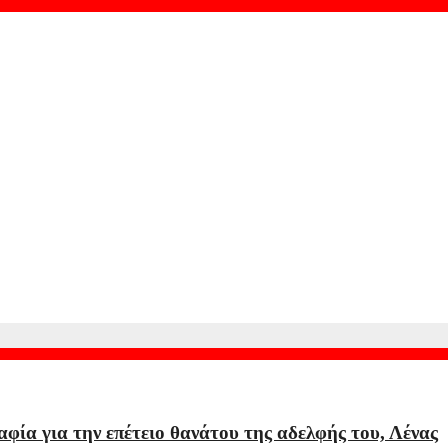
έρος αυτοκινήτου με φιμέ τζάμια – Δεν κατάφερε ποτέ να τον δει
κρός από ρωσικό χτύπημα σε πλοίο με ξένη σημαία στη Μαύρη Θ
 κοντά σε επιβατικό αεροπλάνο – Το όριο του 1,5 μιλίου
ία για την επέτειο θανάτου της αδελφής του, Λένας