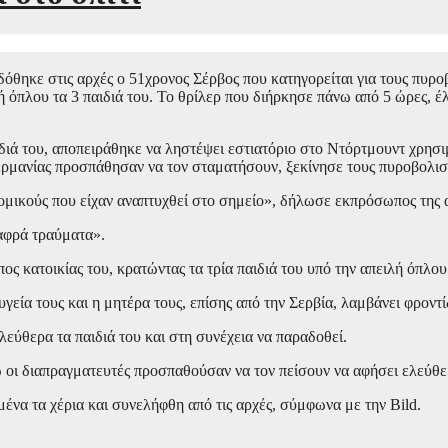
αδόθηκε στις αρχές ο 51χρονος Σέρβος που κατηγορείται για τους πυρ
όπλου τα 3 παιδιά του. Το θρίλερ που διήρκησε πάνω από 5 ώρες, έλη
ιδιά του, αποπειράθηκε να ληστέψει εστιατόριο στο Ντόρτμουντ χρησ
 Γερμανίας προσπάθησαν να τον σταματήσουν, ξεκίνησε τους πυροβολι
ομικούς που είχαν αναπτυχθεί στο σημείο», δήλωσε εκπρόσωπος της α
αφρά τραύματα».
πος κατοικίας του, κρατώντας τα τρία παιδιά του υπό την απειλή όπλου
υγεία τους και η μητέρα τους, επίσης από την Σερβία, λαμβάνει φροντ
λεύθερα τα παιδιά του και στη συνέχεια να παραδοθεί.
 οι διαπραγματευτές προσπαθούσαν να τον πείσουν να αφήσει ελεύθερ
μένα τα χέρια και συνελήφθη από τις αρχές, σύμφωνα με την Bild.