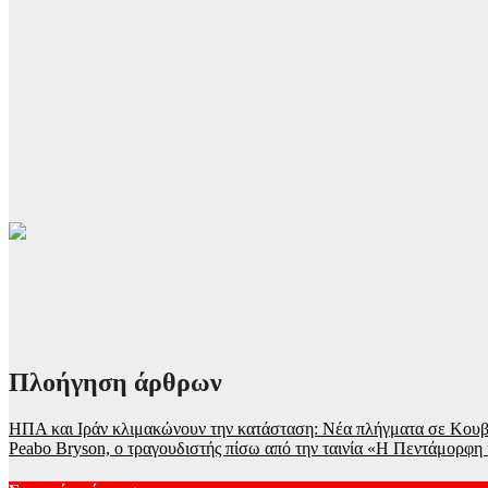
Πλοήγηση άρθρων
ΗΠΑ και Ιράν κλιμακώνουν την κατάσταση: Νέα πλήγματα σε Κουβέι
Peabo Bryson, o τραγουδιστής πίσω από την ταινία «Η Πεντάμορφη κ