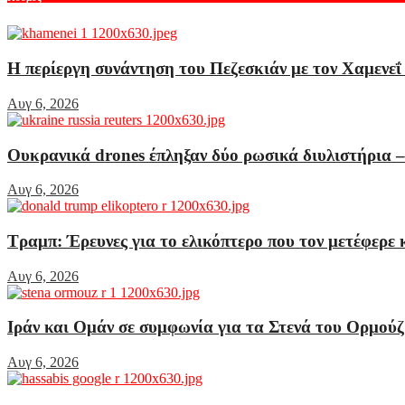
Η περίεργη συνάντηση του Πεζεσκιάν με τον Χαμενεΐ 
Αυγ 6, 2026
Ουκρανικά drones έπληξαν δύο ρωσικά διυλιστήρια 
Αυγ 6, 2026
Τραμπ: Έρευνες για το ελικόπτερο που τον μετέφερε κ
Αυγ 6, 2026
Ιράν και Ομάν σε συμφωνία για τα Στενά του Ορμούζ:
Αυγ 6, 2026