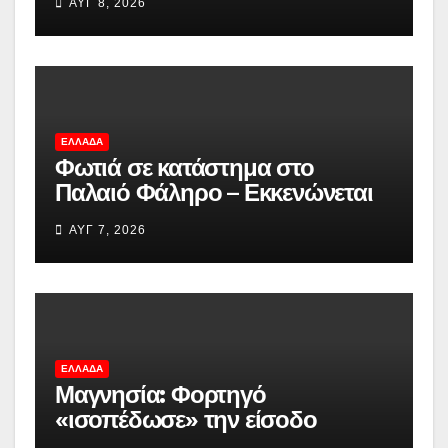
ΑΥΓ 8, 2026
«Καμπανάκι» από τον Ιατρικό
Σύλλογο Αθηνών για την
προστασία της δημόσιας υγείας
ΕΛΛΆΔΑ
Φωτιά σε κατάστημα στο
Παλαιό Φάληρο – Εκκενώνεται
πολυκατοικία
ΑΥΓ 7, 2026
ΕΛΛΆΔΑ
Μαγνησία: Φορτηγό
«ισοπέδωσε» την είσοδο
πολυκατοικίας στα Κανάλια