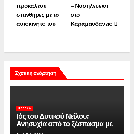
προκάλεσε
– Νοσηλεύεται
σπινθήρες με το
στο
αυτοκίνητό του
Καραμανδάνειο
Σχετική ανάρτηση
ΕΛΛΆΔΑ
Ιός του Δυτικού Νείλου:
Ανησυχία από το ξέσπασμα με
κρούσματα στην Αττική –