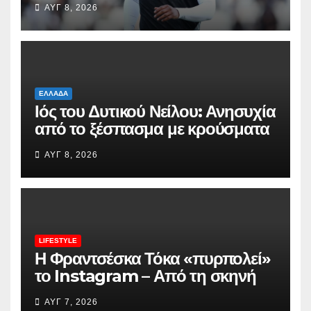
ΑΥΓ 8, 2026
ΕΛΛΆΔΑ
Ιός του Δυτικού Νείλου: Ανησυχία
από το ξέσπασμα με κρούσματα
στην Αττική – «Καμπανάκι» από
ΑΥΓ 8, 2026
τον Ιατρικό Σύλλογο Αθηνών για
την προστασία της δημόσιας
υγείας
LIFESTYLE
Η Φραντσέσκα Τόκα «πυρπολεί»
το Instagram – Από τη σκηνή
της Eurovision στην μπανιέρα
ΑΥΓ 7, 2026
της