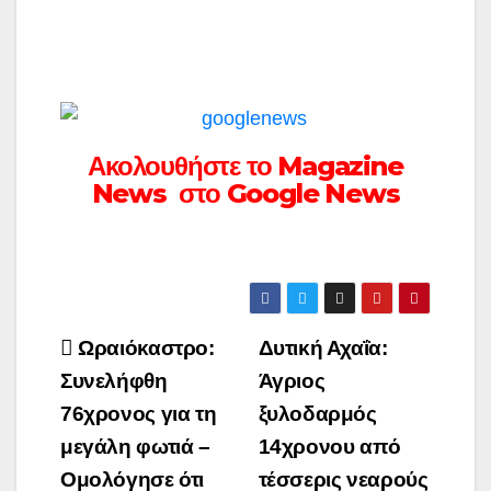
Ακολουθήστε το Magazine
News στο Google News
Πλοήγηση
Ωραιόκαστρο:
Δυτική Αχαΐα:
άρθρων
Συνελήφθη
Άγριος
76χρονος για τη
ξυλοδαρμός
μεγάλη φωτιά –
14χρονου από
Ομολόγησε ότι
τέσσερις νεαρούς