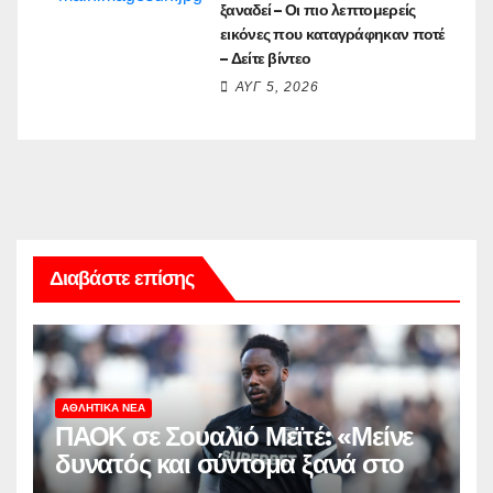
ξαναδεί – Οι πιο λεπτομερείς
εικόνες που καταγράφηκαν ποτέ
– Δείτε βίντεο
ΑΥΓ 5, 2026
Διαβάστε επίσης
ΑΘΛΗΤΙΚΆ ΝΈΑ
ΠΑΟΚ σε Σουαλιό Μεϊτέ: «Μείνε
δυνατός και σύντομα ξανά στο
γήπεδο»