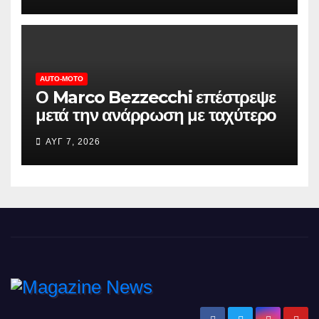
AUTO-MOTO
Ο Marco Bezzecchi επέστρεψε
μετά την ανάρρωση με ταχύτερο
χρόνο στα ελεύθερα του
ΑΥΓ 7, 2026
βρετανικού MotoGP
Ειδήσεις και νέα από την Ελλάδα και από όλο τον κόσμο