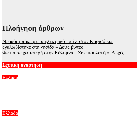
Πλοήγηση άρθρων
Νεαρός μπήκε με το ηλεκτρικό πατίνι στον Κηφισό και
εγκλωβίστηκε στη νησίδα – Δείτε βίντεο
Φωτιά σε χωματερή στην Κάλυμνο – Σε επιφυλακή οι Αρχές
Σχετική ανάρτηση
Ελλάδα
Φωτιά στον Κουβαρά: Βίντεο της αστυνομίας από την
εκκένωση σπιτιού που το έχουν περικυκλώσει οι φλόγες
Αυγ 10, 2026
Ελλάδα
Πάτρα: Παιδί 2,5 χρόνων έπεσε από μπαλκόνι – Δέντρο του
έσωσε τη ζωή