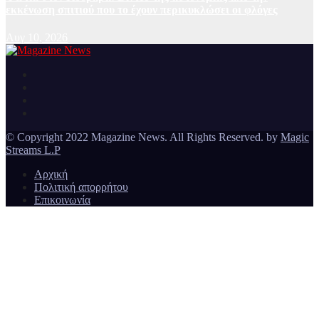
εκκένωση σπιτιού που το έχουν περικυκλώσει οι φλόγες
Αυγ 10, 2026
Ειδήσεις και νέα από την Ελλάδα και από όλο τον κόσμο
Magazine News
© Copyright 2022 Magazine News. All Rights Reserved. by
Magic
Streams L.P
Αρχική
Πολιτική απορρήτου
Επικοινωνία