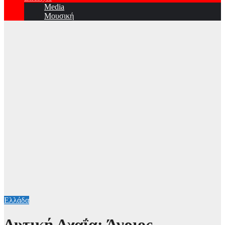
Media
Μουσική
Ελλάδα
Δυτική Αχαΐα: Άγριος