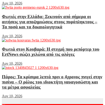
Αυγ 10, 2026
Φωτιές στην Ελλάδα: Ξεκινούν από σήμερα οι
αιτήσεις για αποζημιώσεις στους πυρόπληκτους –
Τα ποσά και τα δικαιολογητικά
Αυγ 10, 2026
Φωτιά στον Κουβαρά: Η στιγμή που ρεπόρτερ του
ErtNews σώζει χελώνα από τις φλόγες
Αυγ 10, 2026
Πάρος: Τα κρίσιμα λεπτά πριν ο 4χρονος πνιγεί στην
πισίνα – Ο ρόλος του ιδιοκτήτη ναυαγοσώστη και
τα μέτρα ασφαλείας
Αυγ 10, 2026