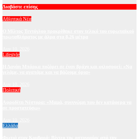
Διαβάστε επίσης
Αθλητικά Νέα
Ο Μίλτος Τεντόγλου προκρίθηκε στον τελικό του ευρωπαϊκού
πρωταθλήματος με άλμα στα 8,26 μέτρα
Αυγ 10, 2026
Lifestyle
Η Δανάη Μπάρκα ποζάρει σε έναν βράχο και φιλοσοφεί: «Να
γελάμε, να αγαπάμε και να βάζουμε όρια»
Αυγ 10, 2026
Πολιτική
Αφροδίτη Νέστορα: «Μαμά, συγγνώμη που δεν κατάφερα να
σε προστατεύσω»
Αυγ 10, 2026
Ελλάδα
Φωτιά στον Κουβαρά: Βίντεο της αστυνομίας από την