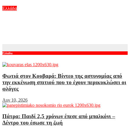
Αυγ 10, 2026
Ελλάδα
Φωτιές στην Ελλάδα: Ξεκινούν από σήμερα οι αιτήσεις για
αποζημιώσεις στους πυρόπληκτους – Τα ποσά και τα
δικαιολογητικά
Αυγ 10, 2026
Ελλάδα
Φωτιά στον Κουβαρά: Βίντεο της αστυνομίας από
την εκκένωση σπιτιού που το έχουν περικυκλώσει οι
φλόγες
Αυγ 10, 2026
Πάτρα: Παιδί 2,5 χρόνων έπεσε από μπαλκόνι –
Δέντρο του έσωσε τη ζωή