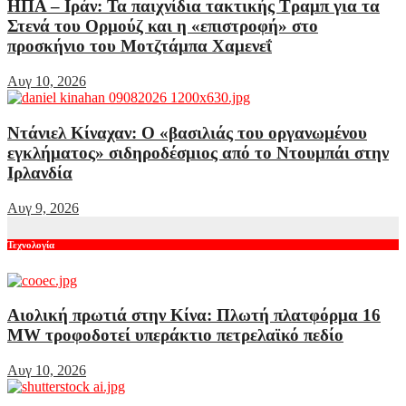
ΗΠΑ – Ιράν: Τα παιχνίδια τακτικής Τραμπ για τα
Στενά του Ορμούζ και η «επιστροφή» στο
προσκήνιο του Μοτζτάμπα Χαμενεΐ
Αυγ 10, 2026
Ντάνιελ Κίναχαν: Ο «βασιλιάς του οργανωμένου
εγκλήματος» σιδηροδέσμιος από το Ντουμπάι στην
Ιρλανδία
Αυγ 9, 2026
Τεχνολογία
Αιολική πρωτιά στην Κίνα: Πλωτή πλατφόρμα 16
MW τροφοδοτεί υπεράκτιο πετρελαϊκό πεδίο
Αυγ 10, 2026