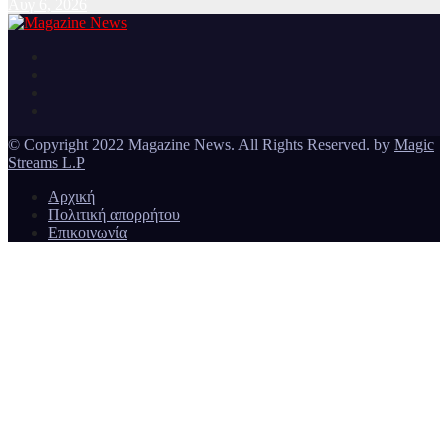
Αυγ 6, 2026
Ειδήσεις και νέα από την Ελλάδα και από όλο τον κόσμο
Magazine News
© Copyright 2022 Magazine News. All Rights Reserved. by
Magic
Streams L.P
Αρχική
Πολιτική απορρήτου
Επικοινωνία