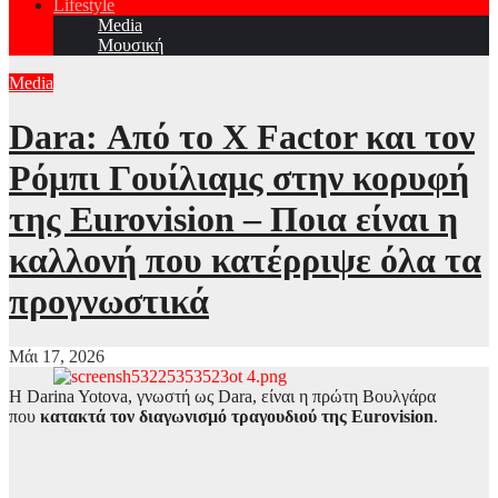
Lifestyle
Media
Μουσική
Media
Dara: Από το X Factor και τον
Ρόμπι Γουίλιαμς στην κορυφή
της Eurovision – Ποια είναι η
καλλονή που κατέρριψε όλα τα
προγνωστικά
Μάι 17, 2026
Η Darina Yotova, γνωστή ως Dara, είναι η πρώτη Βουλγάρα
που
κατακτά τον διαγωνισμό τραγουδιού της Eurovision
.