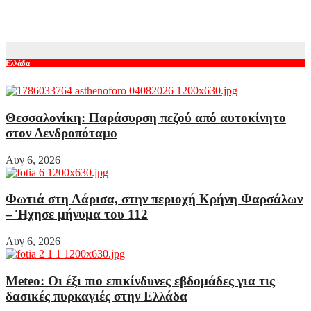
Γεωργαντή και η αντίδραση του Κολοκυθά
Αυγ 6, 2026
Ελλάδα
Θεσσαλονίκη: Παράσυρση πεζού από αυτοκίνητο
στον Δενδροπόταμο
Αυγ 6, 2026
Φωτιά στη Λάρισα, στην περιοχή Κρήνη Φαρσάλων
– Ήχησε μήνυμα του 112
Αυγ 6, 2026
Meteo: Οι έξι πιο επικίνδυνες εβδομάδες για τις
δασικές πυρκαγιές στην Ελλάδα