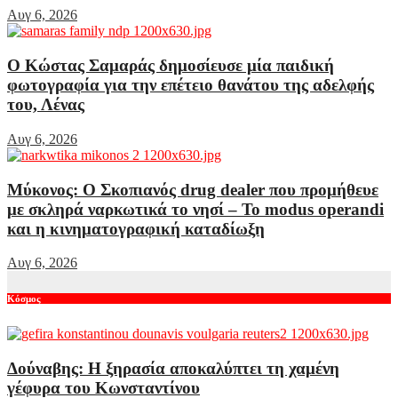
Αυγ 6, 2026
Ο Κώστας Σαμαράς δημοσίευσε μία παιδική
φωτογραφία για την επέτειο θανάτου της αδελφής
του, Λένας
Αυγ 6, 2026
Μύκονος: Ο Σκοπιανός drug dealer που προμήθευε
με σκληρά ναρκωτικά το νησί – Το modus operandi
και η κινηματογραφική καταδίωξη
Αυγ 6, 2026
Κόσμος
Δούναβης: Η ξηρασία αποκαλύπτει τη χαμένη
γέφυρα του Κωνσταντίνου