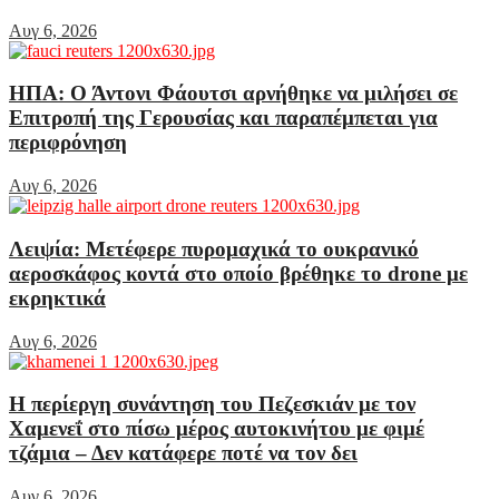
Αυγ 6, 2026
ΗΠΑ: Ο Άντονι Φάουτσι αρνήθηκε να μιλήσει σε
Επιτροπή της Γερουσίας και παραπέμπεται για
περιφρόνηση
Αυγ 6, 2026
Λειψία: Μετέφερε πυρομαχικά το ουκρανικό
αεροσκάφος κοντά στο οποίο βρέθηκε το drone με
εκρηκτικά
Αυγ 6, 2026
Η περίεργη συνάντηση του Πεζεσκιάν με τον
Χαμενεΐ στο πίσω μέρος αυτοκινήτου με φιμέ
τζάμια – Δεν κατάφερε ποτέ να τον δει
Αυγ 6, 2026