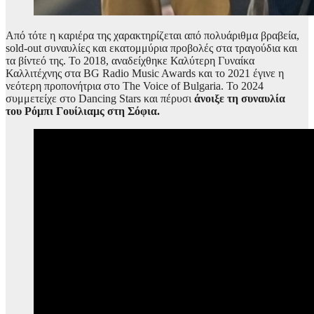
Από τότε η καριέρα της χαρακτηρίζεται από πολυάριθμα βραβεία,
sold-out συναυλίες και εκατομμύρια προβολές στα τραγούδια και
τα βίντεό της. Το 2018, αναδείχθηκε Καλύτερη Γυναίκα
Καλλιτέχνης στα BG Radio Music Awards και το 2021 έγινε η
νεότερη προπονήτρια στο The Voice of Bulgaria. Το 2024
συμμετείχε στο Dancing Stars και πέρυσι
άνοιξε τη συναυλία
του Ρόμπι Γουίλιαμς στη Σόφια.