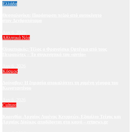
Ελλάδα
Θεσσαλονίκη: Παράσυρση πεζού από αυτοκίνητο
στον Δενδροπόταμο
Αυγ 6, 2026
Αθλητικά Νέα
Ολυμπιακός: Τέλος ο Φρανσίσκο Ορτέγκα από τους
Πειραιώτες – Το συγκινητικό του «αντίο»
Αυγ 6, 2026
Κόσμος
Δούναβης: Η ξηρασία αποκαλύπτει τη χαμένη γέφυρα του
Κωνσταντίνου
Αυγ 6, 2026
Culture
Κορινθία: Αρχαίος Λιμένας Κεγχρεών, Εξαμίλιο Τείχος και
Aρχαίος Δίολκος αποδίδονται στο κοινό – ertnews.gr