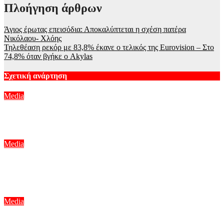
Πλοήγηση άρθρων
Άγιος έρωτας επεισόδια: Αποκαλύπτεται η σχέση πατέρα
Νικόλαου- Χλόης
Τηλεθέαση ρεκόρ με 83,8% έκανε ο τελικός της Eurovision – Στο
74,8% όταν βγήκε ο Akylas
Σχετική ανάρτηση
Media
Μπαμπά, σ’ αγαπώ spoiler: Η Βιργινία χάνει το νηπιαγωγείο
Αυγ 6, 2026
Media
Νόμοι της καρδιάς – Η συνάντηση Γιλντιρίμ & Μπορά
αποκαλύπτει την αλήθεια
Αυγ 6, 2026
Media
Ο Ιακωβίδης έφερε αναστάτωση στο πλατό! Η ατάκα της