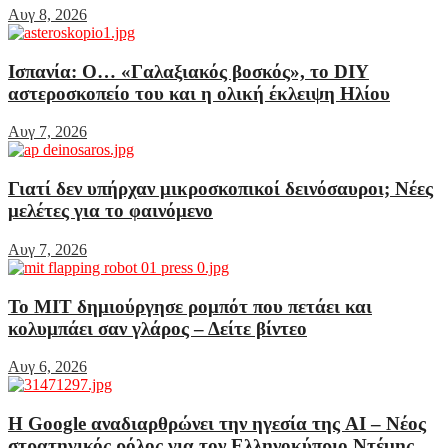
Αυγ 8, 2026
Ισπανία: Ο… «Γαλαξιακός βοσκός», το DIY
αστεροσκοπείο του και η ολική έκλειψη Ηλίου
Αυγ 7, 2026
Γιατί δεν υπήρχαν μικροσκοπικοί δεινόσαυροι; Νέες
μελέτες για το φαινόμενο
Αυγ 7, 2026
Το MIT δημιούργησε ρομπότ που πετάει και
κολυμπάει σαν γλάρος – Δείτε βίντεο
Αυγ 6, 2026
Η Google αναδιαρθρώνει την ηγεσία της AI – Νέος
στρατηγικός ρόλος για τον Ελληνοκύπριο Ντέμης