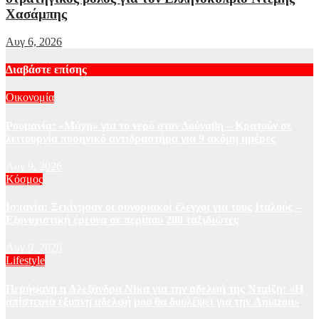
Χασάμπης
Αυγ 6, 2026
Διαβάστε επίσης
Οικονομία
Ρουμανία: «Μάχη» για το νερό στον Δούναβη – Κρατούν σε
λειτουργία πυρηνικό αντιδραστήρα για 9 ακόμη ημέρες
Αυγ 9, 2026
Κόσμος
Ισπανία: Ξεκίνησαν οι συνοριακοί έλεγχοι για τους Ιταλούς –
Εξονυχιστική έρευνα σε περίπου 200 ταξιδιώτες
Αυγ 9, 2026
Lifestyle
Περήφανη η Αλεξάνδρα Νίκα για την αδελφή της Νταίζη: «Η
απίστευτα έξυπνη αδελφή μου θα δουλέψει για την Amazon»