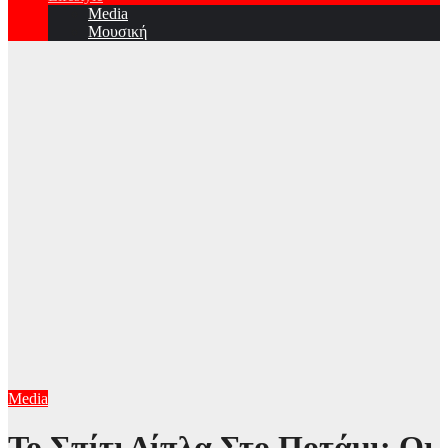
Media
Μουσική
Media
Το Σπίτι Δίπλα Στο Ποτάμι: Οι