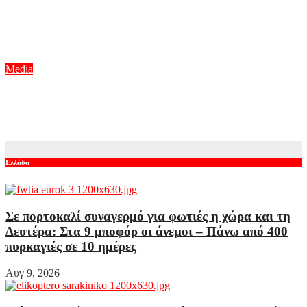
Τηλεθέαση – Το Σόι σου: «Σαρώνει» ακόμη και στις
επαναλήψεις – Αντίστροφη μέτρηση για τον νέο κύκλο
Αυγ 9, 2026
Media
Κάμπινγκ: Όσα είχε αποκαλύψει ο Γιώργος Χρυσοστόμου για
τον ρόλο του στη νέα κωμωδία του MEGA
Αυγ 9, 2026
Ελλάδα
Σε πορτοκαλί συναγερμό για φωτιές η χώρα και τη
Δευτέρα: Στα 9 μποφόρ οι άνεμοι – Πάνω από 400
πυρκαγιές σε 10 ημέρες
Αυγ 9, 2026