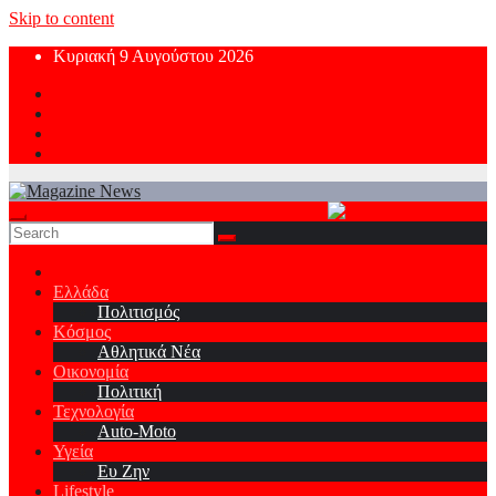
Skip to content
Κυριακή 9 Αυγούστου 2026
Ελλάδα
Πολιτισμός
Κόσμος
Αθλητικά Νέα
Οικονομία
Πολιτική
Τεχνολογία
Auto-Moto
Υγεία
Ευ Ζην
Lifestyle