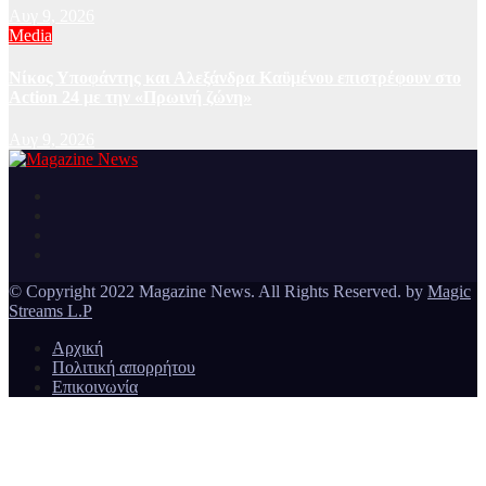
Αυγ 9, 2026
Media
Νίκος Υποφάντης και Αλεξάνδρα Καϋμένου επιστρέφουν στο
Action 24 με την «Πρωινή ζώνη»
Αυγ 9, 2026
Ειδήσεις και νέα από την Ελλάδα και από όλο τον κόσμο
Magazine News
© Copyright 2022 Magazine News. All Rights Reserved. by
Magic
Streams L.P
Αρχική
Πολιτική απορρήτου
Επικοινωνία