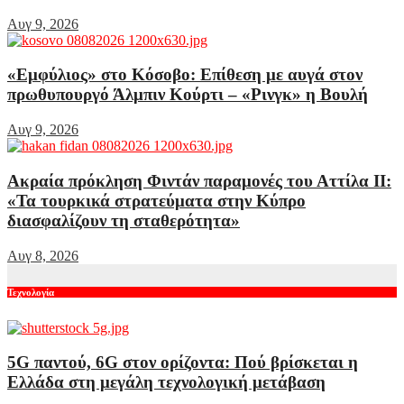
Αυγ 9, 2026
«Εμφύλιος» στο Κόσοβο: Επίθεση με αυγά στον
πρωθυπουργό Άλμπιν Κούρτι – «Ρινγκ» η Βουλή
Αυγ 9, 2026
Ακραία πρόκληση Φιντάν παραμονές του Αττίλα ΙΙ:
«Τα τουρκικά στρατεύματα στην Κύπρο
διασφαλίζουν τη σταθερότητα»
Αυγ 8, 2026
Τεχνολογία
5G παντού, 6G στον ορίζοντα: Πού βρίσκεται η
Ελλάδα στη μεγάλη τεχνολογική μετάβαση