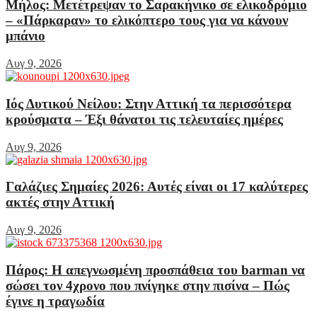
Μήλος: Μετέτρεψαν το Σαρακήνικο σε ελικοδρόμιο
– «Πάρκαραν» το ελικόπτερο τους για να κάνουν
μπάνιο
Αυγ 9, 2026
Ιός Δυτικού Νείλου: Στην Αττική τα περισσότερα
κρούσματα – Έξι θάνατοι τις τελευταίες ημέρες
Αυγ 9, 2026
Γαλάζιες Σημαίες 2026: Αυτές είναι οι 17 καλύτερες
ακτές στην Αττική
Αυγ 9, 2026
Πάρος: Η απεγνωσμένη προσπάθεια του barman να
σώσει τον 4χρονο που πνίγηκε στην πισίνα – Πώς
έγινε η τραγωδία