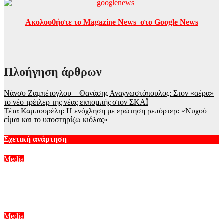
Ακολουθήστε το Magazine News στο Google News
Πλοήγηση άρθρων
Νάνσυ Ζαμπέτογλου – Θανάσης Αναγνωστόπουλος: Στον «αέρα»
το νέο τρέιλερ της νέας εκπομπής στον ΣΚΑΪ
Τέτα Καμπουρέλη: Η ενόχληση με ερώτηση ρεπόρτερ: «Νυχού
είμαι και το υποστηρίζω κιόλας»
Σχετική ανάρτηση
Media
Νίκος Υποφάντης και Αλεξάνδρα Καϋμένου επιστρέφουν στο
Action 24 με την «Πρωινή ζώνη»
Αυγ 9, 2026
Media