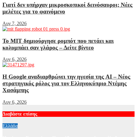
Γιατί δεν υπήρχαν μικροσκοπικοί δεινόσαυροι; Νέες
μελέτες για το φαινόμενο
Αυγ 7, 2026
Το MIT δημιούργησε ρομπότ που πετάει και
κολυμπάει σαν γλάρος – Δείτε βίντεο
Αυγ 6, 2026
Η Google αναδιαρθρώνει την ηγεσία της AI – Νέος
στρατηγικός ρόλος για τον Ελληνοκύπριο Ντέμης
Χασάμπης
Αυγ 6, 2026
Διαβάστε επίσης
Ελλάδα