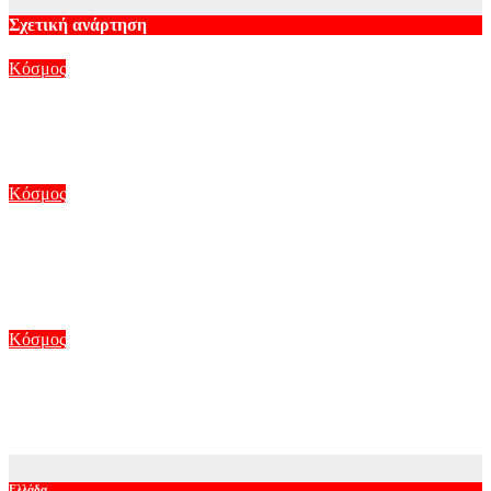
Σχετική ανάρτηση
Κόσμος
CNN: Διπλωματική έξοδο των ΗΠΑ από τον πόλεμο με το Ιράν
ζητά ο κορυφαίος στρατηγός του Τραμπ
Αυγ 8, 2026
Κόσμος
Άντι Μπέρναμ: Δάκρυσε για τον πατέρα του που έχει
Αλτσχάιμερ – «Δεν έχει συνειδητοποιήσει πως είμαι
πρωθυπουργός»
Αυγ 8, 2026
Κόσμος
Ταϊλάνδη: Στους 9 οι νεκροί μετά τον θάνατο ενός 12χρονου
κοριτσιού στην επίθεση με πυροβολισμούς σε σχολείο
Αυγ 8, 2026
Ελλάδα