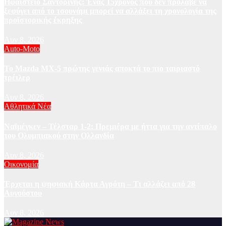
Ηφαίστειο Σαντορίνης: Ένας 15χρονος που δεν πρόλαβε να
ξεφύγει από το τσουνάμι μπορεί να αλλάξει τη χρονολογία της
προϊστορικής έκρηξης
Αυγ 8, 2026
Auto-Moto
To Mazda MX-5 πρώτης γενιάς αποκτά το πιο ταιριαστό
τρέιλερ
Αυγ 8, 2026
Αθλητικά Νέα
Ναϊμέγκεν – Τέλσταρ 1-2: Πρεμιέρα με ήττα για την αντίπαλο
του Ολυμπιακού στην Ολλανδία
Αυγ 8, 2026
Οικονομία
Έρχεται η ψηφιακή Κάρτα Αγρότη – Τι αλλάζει από 28
Αυγούστου
Αυγ 8, 2026