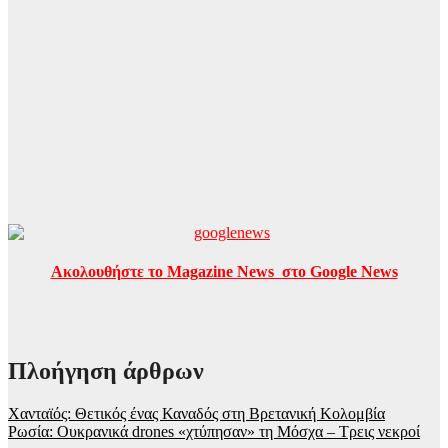
Ακολουθήστε το Magazine News στο Google News
Πλοήγηση άρθρων
Χανταϊός: Θετικός ένας Καναδός στη Βρετανική Κολομβία
Ρωσία: Ουκρανικά drones «χτύπησαν» τη Μόσχα – Τρεις νεκροί