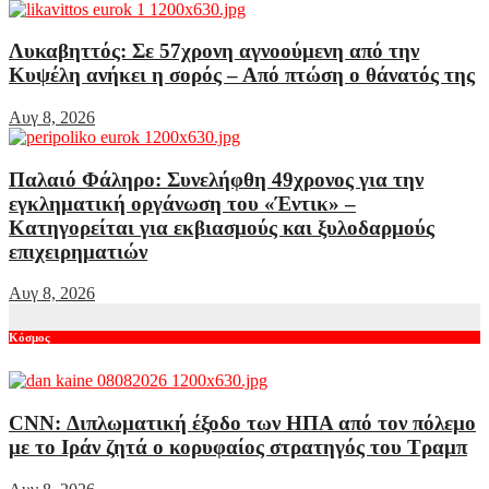
Λυκαβηττός: Σε 57χρονη αγνοούμενη από την
Κυψέλη ανήκει η σορός – Από πτώση ο θάνατός της
Αυγ 8, 2026
Παλαιό Φάληρο: Συνελήφθη 49χρονος για την
εγκληματική οργάνωση του «Έντικ» –
Κατηγορείται για εκβιασμούς και ξυλοδαρμούς
επιχειρηματιών
Αυγ 8, 2026
Κόσμος
CNN: Διπλωματική έξοδο των ΗΠΑ από τον πόλεμο
με το Ιράν ζητά ο κορυφαίος στρατηγός του Τραμπ