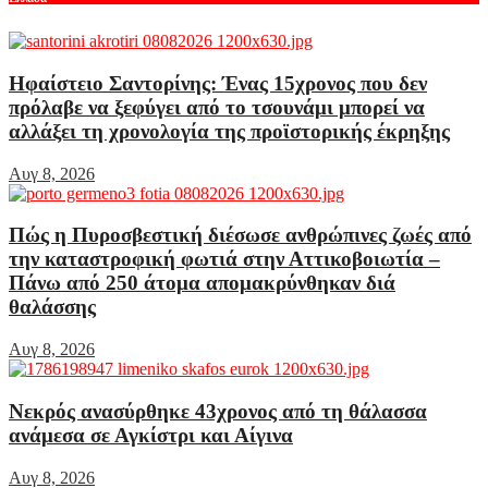
Ηφαίστειο Σαντορίνης: Ένας 15χρονος που δεν
πρόλαβε να ξεφύγει από το τσουνάμι μπορεί να
αλλάξει τη χρονολογία της προϊστορικής έκρηξης
Αυγ 8, 2026
Πώς η Πυροσβεστική διέσωσε ανθρώπινες ζωές από
την καταστροφική φωτιά στην Αττικοβοιωτία –
Πάνω από 250 άτομα απομακρύνθηκαν διά
θαλάσσης
Αυγ 8, 2026
Νεκρός ανασύρθηκε 43χρονος από τη θάλασσα
ανάμεσα σε Αγκίστρι και Αίγινα
Αυγ 8, 2026