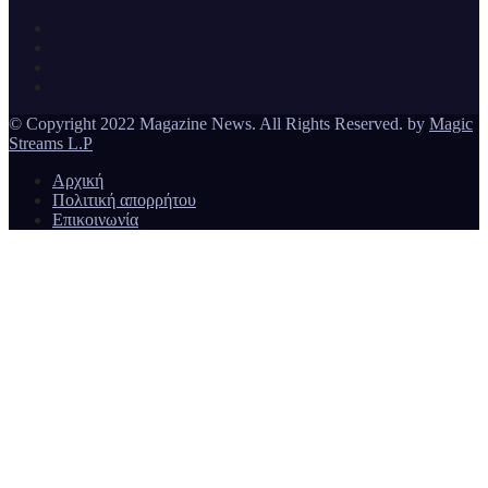
Ειδήσεις και νέα από την Ελλάδα και από όλο τον κόσμο
Magazine News
© Copyright 2022 Magazine News. All Rights Reserved. by
Magic
Streams L.P
Αρχική
Πολιτική απορρήτου
Επικοινωνία