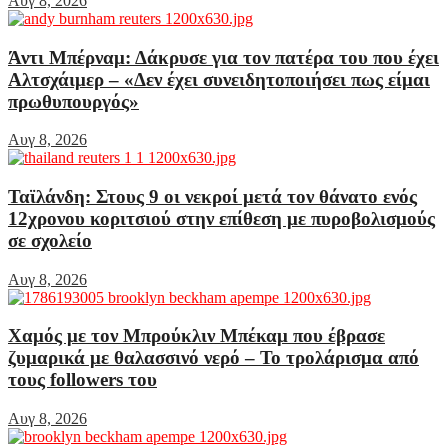
Αυγ 8, 2026
Άντι Μπέρναμ: Δάκρυσε για τον πατέρα του που έχει
Αλτσχάιμερ – «Δεν έχει συνειδητοποιήσει πως είμαι
πρωθυπουργός»
Αυγ 8, 2026
Ταϊλάνδη: Στους 9 οι νεκροί μετά τον θάνατο ενός
12χρονου κοριτσιού στην επίθεση με πυροβολισμούς
σε σχολείο
Αυγ 8, 2026
Χαμός με τον Μπρούκλιν Μπέκαμ που έβρασε
ζυμαρικά με θαλασσινό νερό – Το τρολάρισμα από
τους followers του
Αυγ 8, 2026