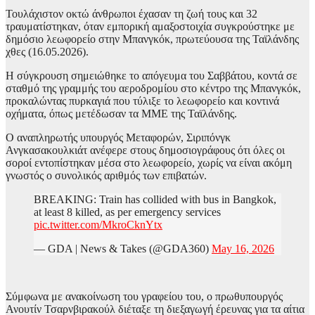
Τουλάχιστον οκτώ άνθρωποι έχασαν τη ζωή τους και 32
τραυματίστηκαν, όταν εμπορική αμαξοστοιχία συγκρούστηκε με
δημόσιο λεωφορείο στην Μπανγκόκ, πρωτεύουσα της Ταϊλάνδης
χθες (16.05.2026).
Η σύγκρουση σημειώθηκε το απόγευμα του Σαββάτου, κοντά σε
σταθμό της γραμμής του αεροδρομίου στο κέντρο της Μπανγκόκ,
προκαλώντας πυρκαγιά που τύλιξε το λεωφορείο και κοντινά
οχήματα, όπως μετέδωσαν τα ΜΜΕ της Ταϊλάνδης.
Ο αναπληρωτής υπουργός Μεταφορών, Σιριπόνγκ
Ανγκασακουλκιάτ ανέφερε στους δημοσιογράφους ότι όλες οι
σοροί εντοπίστηκαν μέσα στο λεωφορείο, χωρίς να είναι ακόμη
γνωστός ο συνολικός αριθμός των επιβατών.
BREAKING: Train has collided with bus in Bangkok,
at least 8 killed, as per emergency services
pic.twitter.com/MkroCknYtx
— GDA | News & Takes (@GDA360)
May 16, 2026
Σύμφωνα με ανακοίνωση του γραφείου του, ο πρωθυπουργός
Ανουτίν Τσαρνβιρακούλ διέταξε τη διεξαγωγή έρευνας για τα αίτια