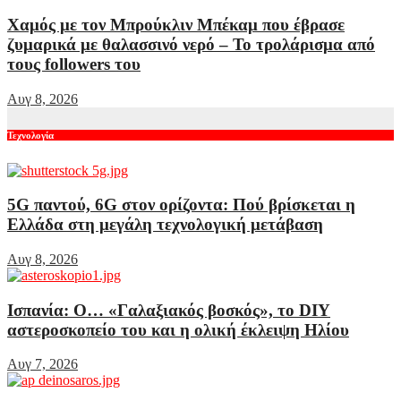
Χαμός με τον Μπρούκλιν Μπέκαμ που έβρασε
ζυμαρικά με θαλασσινό νερό – Το τρολάρισμα από
τους followers του
Αυγ 8, 2026
Τεχνολογία
5G παντού, 6G στον ορίζοντα: Πού βρίσκεται η
Ελλάδα στη μεγάλη τεχνολογική μετάβαση
Αυγ 8, 2026
Ισπανία: Ο… «Γαλαξιακός βοσκός», το DIY
αστεροσκοπείο του και η ολική έκλειψη Ηλίου
Αυγ 7, 2026