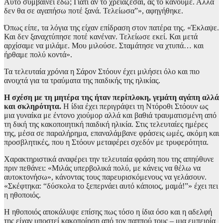
Αυτό συμβαίνει εδώ; Γιατί αν το χρειάζεσαι, ας το κάνουμε. Αλλά
δεν θα σε αγαπήσω ποτέ ξανά. Τελείωσα”», αφηγήθηκε.
Όπως είπε, τα λόγια της είχαν επίδραση στον πατέρα της. «Έκλαψε.
Και δεν ξαναχτύπησε ποτέ κανέναν. Τελείωσε εκεί. Και μετά
αρχίσαμε να μιλάμε. Μου μιλούσε. Σταμάτησε να χτυπά… και
ήρθαμε πολύ κοντά».
Τα τελευταία χρόνια η Σάρον Στόουν έχει μιλήσει όλο και πιο
ανοιχτά για τα τραύματα της παιδικής της ηλικίας.
Η σχέση με τη μητέρα της ήταν περίπλοκη, γεμάτη αγάπη αλλά
και σκληρότητα.
Η ίδια έχει περιγράψει τη Ντόροθι Στόουν ως
μια γυναίκα με έντονο χιούμορ αλλά και βαθιά τραυματισμένη από
τη δική της κακοποιητική παιδική ηλικία. Στις τελευταίες ημέρες
της, μέσα σε παραλήρημα, επαναλάμβανε φράσεις ωμές, ακόμη και
προσβλητικές, που η Στόουν μεταφέρει σχεδόν με τρυφερότητα.
Χαρακτηριστικά αναφέρει την τελευταία φράση που της απηύθυνε
πριν πεθάνει: «Μιλάς υπερβολικά πολύ, με κάνεις να θέλω να
αυτοκτονήσω», κάνοντας τους παρευρισκόμενους να γελάσουν.
«Σκέφτηκα: “δύσκολα το ξεπερνάει αυτό κάποιος, μαμά!”» έχει πει
η ηθοποιός.
Η ηθοποιός αποκάλυψε επίσης πως τόσο η ίδια όσο και η αδελφή
της είχαν υποστεί κακοποίηση από τον παππού τους – μια εμπειρία