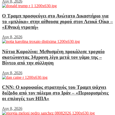
Αυγ 8, 2026
Ο Τραμπ προσφεύγει στο Ανώτατο Δικαστήριο για
το «μπλόκο» στην αίθουσα χορού στον Λευκό Οίκο –
«Εθνική ντροπή»
Αυγ 8, 2026
Νότια Καρολίνα: Μεθυσμένη προκάλεσε τροχαίο
σκοτώνοντας 34χρονη λίγο μετά τον γάμο της –
Βίντεο από την σύλληψη
Αυγ 8, 2026
CNN: Ο κορυφαίος στρατηγός του Τραμπ ψάχνει
διέξοδο από τον πόλεμο στο Ιράν – «Περιορισμένες
οι επιλογές των ΗΠΑ»
Αυγ 8, 2026