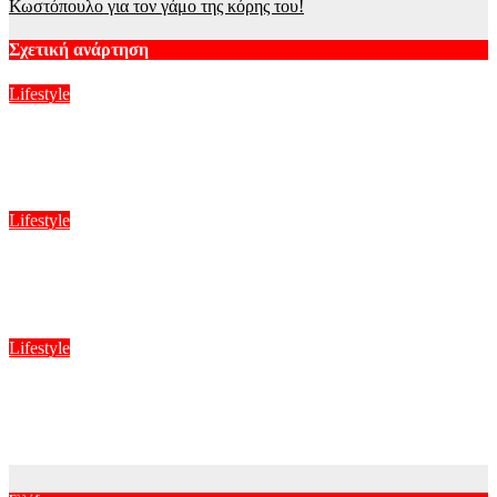
Κωστόπουλο για τον γάμο της κόρης του!
Σχετική ανάρτηση
Lifestyle
Δούκισσα Νομικού: Οικογενειακές διακοπές από τη Μύκονο
στον επίγειο παράδεισο της Γαλλικής Πολυνησία
Αυγ 8, 2026
Lifestyle
James Haven: Ποιος είναι ο αδερφός της Αντζελίνα Τζολί που
αποκάλυψε στα 53 του ότι είναι gay
Αυγ 8, 2026
Lifestyle
Οικονομάκου – Τσερέλα: Συνεχίζουν το ταξίδι του μέλιτος στα
Μπόρα Μπόρα – Νέες φωτογραφίες
Αυγ 8, 2026