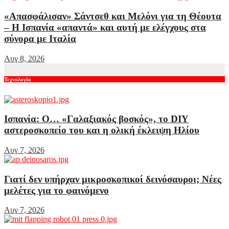
«Απασφάλισαν» Σάντσεθ και Μελόνι για τη Θέουτα
– Η Ισπανία «απαντά» και αυτή με ελέγχους στα
σύνορα με Ιταλία
Αυγ 8, 2026
Τεχνολογία
Ισπανία: Ο… «Γαλαξιακός βοσκός», το DIY
αστεροσκοπείο του και η ολική έκλειψη Ηλίου
Αυγ 7, 2026
Γιατί δεν υπήρχαν μικροσκοπικοί δεινόσαυροι; Νέες
μελέτες για το φαινόμενο
Αυγ 7, 2026