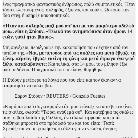
ένας πραγματικά φανταστικός άνθρωπος, πολύ συμπονετικός. Ήταν
τόσο εκλεπτυσμένος, σκληρός, έξυπνος και κουλ». Ωστόσο, την
ίδια στιγμή υπήρξε κακοποιητικός.
«Ήταν πιο σκληρός μαζί μου απ’ ό,τι με τον μικρότερο αδελφό
μου», είπε η Στόουν. «Τελικά τον αντιμετώπισα όταν ήμουν 14
ετών, γιατί ήταν βίαιος».
Στη συνέχεια, περιέγραψε την κακοποίηση που δέχτηκε από τον
πατέρα της.
«Ναι, με πετούσε από τις σκάλες και μετά έβγαζε τη
ζώνη. Ξέρετε, έβγαζε εκείνη τη ζώνη και μετά έτρωγα ένα γερό
ξύλο, καταλαβαίνετε
; Και τελικά, στα 14 μου, του μίλησα έξω
από τα δόντια. Πραγματικά του τα είπα», θυμήθηκε.
Η Στόουν μετέφερε τα λόγια που του είπε και τον έκαναν να
σταματήσει να ασκεί βία.
Σάρον Στόουν / REUTERS / Gonzalo Fuentes
«Θυμάμαι πολύ συγκεκριμένα ότι μου φώναζε να κατέβω εκείνες
τις σκάλες, σωστά; “Τώρα, ανάθεμά σε”. Και κατέβηκα τις σκάλες
σαν τη βασίλισσα της Γαλλίας, ένα σκαλί τη φορά, και μετά
στάθηκα μπροστά στο πρόσωπό του και του είπα: “Γιατί;
Χρειάζεται να με χτυπήσεις κι άλλο για να νιώσεις άντρας;