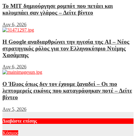
Το MIT δημιούργησε ρομπότ που πετάει και
κολυμπάει σαν γλάρος – Δείτε βίντεο
Αυγ 6, 2026
Η Google αναδιαρθρώνει την ηγεσία της AI – Νέος
στρατηγικός ρόλος για τον Ελληνοκύπριο Ντέμης
Χασάμπης
Αυγ 6, 2026
Ο Ήλιος όπως δεν τον έχουμε ξαναδεί – Οι πιο
λεπτομερείς εικόνες που καταγράφηκαν ποτέ – Δείτε
βίντεο
Αυγ 5, 2026
Διαβάστε επίσης
Κόσμος