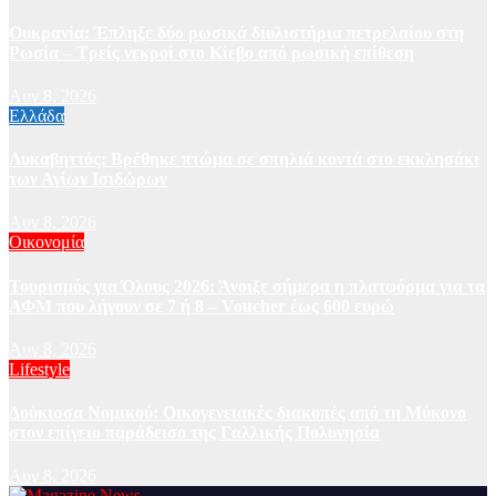
Ουκρανία: Έπληξε δύο ρωσικά διυλιστήρια πετρελαίου στη
Ρωσία – Τρείς νεκροί στο Κίεβο από ρωσική επίθεση
Αυγ 8, 2026
Ελλάδα
Λυκαβηττός: Βρέθηκε πτώμα σε σπηλιά κοντά στο εκκλησάκι
των Αγίων Ισιδώρων
Αυγ 8, 2026
Οικονομία
Τουρισμός για Όλους 2026: Άνοιξε σήμερα η πλατφόρμα για τα
ΑΦΜ που λήγουν σε 7 ή 8 – Voucher έως 600 ευρώ
Αυγ 8, 2026
Lifestyle
Δούκισσα Νομικού: Οικογενειακές διακοπές από τη Μύκονο
στον επίγειο παράδεισο της Γαλλικής Πολυνησία
Αυγ 8, 2026