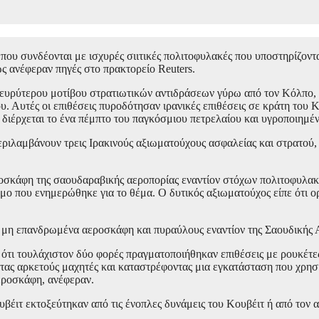
υ συνδέονται με ισχυρές σιιτικές πολιτοφυλακές που υποστηρίζονται
ως ανέφεραν πηγές στο πρακτορείο Reuters.
 ευρύτερου μοτίβου στρατιωτικών αντιδράσεων γύρω από τον Κόλπο, 
 Αυτές οι επιθέσεις πυροδότησαν ιρανικές επιθέσεις σε κράτη του Κ
 διέρχεται το ένα πέμπτο του παγκόσμιου πετρελαίου και υγροποιημέ
 περιλαμβάνουν τρεις Ιρακινούς αξιωματούχους ασφαλείας και στρατού
σκάφη της σαουδαραβικής αεροπορίας εναντίον στόχων πολιτοφυλακή
τομο που ενημερώθηκε για το θέμα. Ο δυτικός αξιωματούχος είπε ότι 
ε μη επανδρωμένα αεροσκάφη και πυραύλους εναντίον της Σαουδικής 
ν ότι τουλάχιστον δύο φορές πραγματοποιήθηκαν επιθέσεις με ρουκέτε
ντας αρκετούς μαχητές και καταστρέφοντας μια εγκατάσταση που χρη
εροσκάφη, ανέφεραν.
βέιτ εκτοξεύτηκαν από τις ένοπλες δυνάμεις του Κουβέιτ ή από τον α