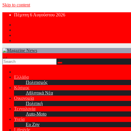
Skip to content
Πέμπτη 6 Αυγούστου 2026
Ελλάδα
Πολιτισμός
Κόσμος
Αθλητικά Νέα
Οικονομία
Πολιτική
Τεχνολογία
Auto-Moto
Υγεία
Ευ Ζην
Lifestyle