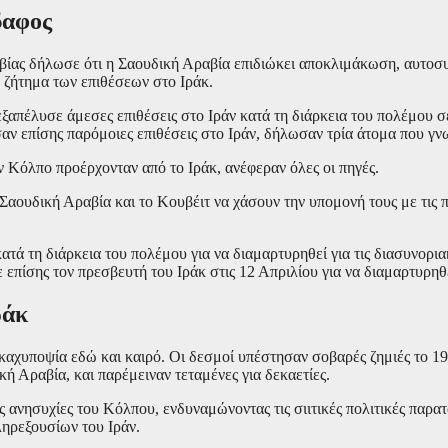
δαφος
ίας δήλωσε ότι η Σαουδική Αραβία επιδιώκει αποκλιμάκωση, αυτοσυ
 ζήτημα των επιθέσεων στο Ιράκ.
εξαπέλυσε άμεσες επιθέσεις στο Ιράν κατά τη διάρκεια του πολέμου σε
αν επίσης παρόμοιες επιθέσεις στο Ιράν, δήλωσαν τρία άτομα που γν
Κόλπο προέρχονταν από το Ιράκ, ανέφεραν όλες οι πηγές.
Σαουδική Αραβία και το Κουβέιτ να χάσουν την υπομονή τους με τις π
ά τη διάρκεια του πολέμου για να διαμαρτυρηθεί για τις διασυνοριακ
πίσης τον πρεσβευτή του Ιράκ στις 12 Απριλίου για να διαμαρτυρηθεί 
ράκ
καχυποψία εδώ και καιρό. Οι δεσμοί υπέστησαν σοβαρές ζημιές το 19
 Αραβία, και παρέμειναν τεταμένες για δεκαετίες.
 ανησυχίες του Κόλπου, ενδυναμώνοντας τις σιιτικές πολιτικές παρατά
ληρεξουσίων του Ιράν.