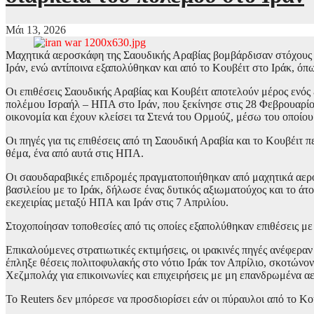
Μάι 13, 2026
Μαχητικά αεροσκάφη της Σαουδικής Αραβίας βομβάρδισαν στόχους πο
Ιράν, ενώ αντίποινα εξαπολύθηκαν και από το Κουβέιτ στο Ιράκ, όπ
Οι επιθέσεις Σαουδικής Αραβίας και Κουβέιτ αποτελούν μέρος ενός
πολέμου Ισραήλ – ΗΠΑ στο Ιράν, που ξεκίνησε στις 28 Φεβρουαρίου.
οικονομία και έχουν κλείσει τα Στενά του Ορμούζ, μέσω του οποίου
Οι πηγές για τις επιθέσεις από τη Σαουδική Αραβία και το Κουβέιτ
θέμα, ένα από αυτά στις ΗΠΑ.
Οι σαουδαραβικές επιδρομές πραγματοποιήθηκαν από μαχητικά αερο
βασιλείου με το Ιράκ, δήλωσε ένας δυτικός αξιωματούχος και το ά
εκεχειρίας μεταξύ ΗΠΑ και Ιράν στις 7 Απριλίου.
Στοχοποίησαν τοποθεσίες από τις οποίες εξαπολύθηκαν επιθέσεις μ
Επικαλούμενες στρατιωτικές εκτιμήσεις, οι ιρακινές πηγές ανέφερα
έπληξε θέσεις πολιτοφυλακής στο νότιο Ιράκ τον Απρίλιο, σκοτώνο
Χεζμπολάχ για επικοινωνίες και επιχειρήσεις με μη επανδρωμένα α
Το Reuters δεν μπόρεσε να προσδιορίσει εάν οι πύραυλοι από το Κου