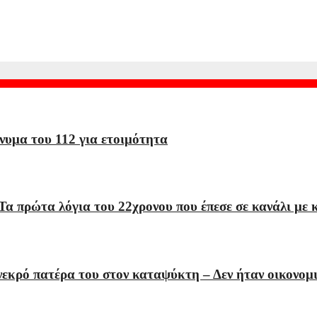
ναβαθμίζεται σε πρόεδρο της DeepMind και επικεφαλής επιστήμ
υμα του 112 για ετοιμότητα
Τα πρώτα λόγια του 22χρονου που έπεσε σε κανάλι με 
εκρό πατέρα του στον καταψύκτη – Δεν ήταν οικονομ