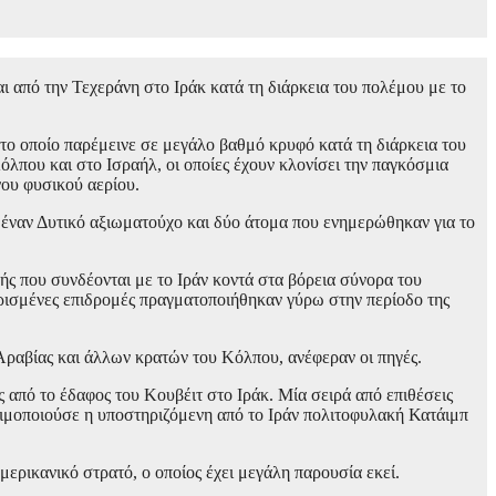
 από την Τεχεράνη στο Ιράκ κατά τη διάρκεια του πολέμου με το
το οποίο παρέμεινε σε μεγάλο βαθμό κρυφό κατά τη διάρκεια του
όλπου και στο Ισραήλ, οι οποίες έχουν κλονίσει την παγκόσμια
νου φυσικού αερίου.
, έναν Δυτικό αξιωματούχο και δύο άτομα που ενημερώθηκαν για το
ς που συνδέονται με το Ιράν κοντά στα βόρεια σύνορα του
ορισμένες επιδρομές πραγματοποιήθηκαν γύρω στην περίοδο της
Αραβίας και άλλων κρατών του Κόλπου, ανέφεραν οι πηγές.
ς από το έδαφος του Κουβέιτ στο Ιράκ. Μία σειρά από επιθέσεις
σιμοποιούσε η υποστηριζόμενη από το Ιράν πολιτοφυλακή Κατάιμπ
μερικανικό στρατό, ο οποίος έχει μεγάλη παρουσία εκεί.