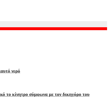
ονα της Alphabet
καυτό νερό
ικό το κίνητρο σύμφωνα με τον δικηγόρο του