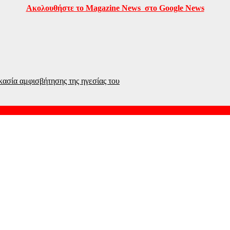
Ακολουθήστε το Magazine News στο Google News
ικασία αμφισβήτησης της ηγεσίας του
 ο Μασούντ Πεζεσκιάν για τον Μοτζτάμπα Χαμενεΐ
γένειας από τη Βρετανία για μια νέα ζωή στην Πελοπόννησο – «Δε