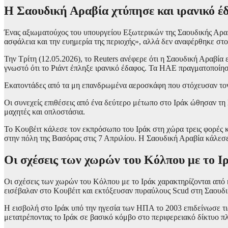
Η Σαουδική Αραβία χτύπησε και ιρανικό έ
Ένας αξιωματούχος του υπουργείου Εξωτερικών της Σαουδικής Αραβ
ασφάλεια και την ευημερία της περιοχής», αλλά δεν αναφέρθηκε στο
Την Τρίτη (12.05.2026), το Reuters ανέφερε ότι η Σαουδική Αραβία 
γνωστό ότι το Ριάντ έπληξε ιρανικό έδαφος. Τα ΗΑΕ πραγματοποίησ
Εκατοντάδες από τα μη επανδρωμένα αεροσκάφη που στόχευσαν τον 
Οι συνεχείς επιθέσεις από ένα δεύτερο μέτωπο στο Ιράκ ώθησαν τη 
μαχητές και οπλοστάσια.
Το Κουβέιτ κάλεσε τον εκπρόσωπο του Ιράκ στη χώρα τρεις φορές κατ
στην πόλη της Βασόρας στις 7 Απριλίου. Η Σαουδική Αραβία κάλεσε ε
Οι σχέσεις των χωρών του Κόλπου με το Ι
Οι σχέσεις των χωρών του Κόλπου με το Ιράκ χαρακτηρίζονται από 
εισέβαλαν στο Κουβέιτ και εκτόξευσαν πυραύλους Scud στη Σαουδική
Η εισβολή στο Ιράκ υπό την ηγεσία των ΗΠΑ το 2003 επιδείνωσε τις
μετατρέποντας το Ιράκ σε βασικό κόμβο στο περιφερειακό δίκτυο π