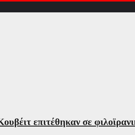
Κουβέιτ επιτέθηκαν σε φιλοϊρανι