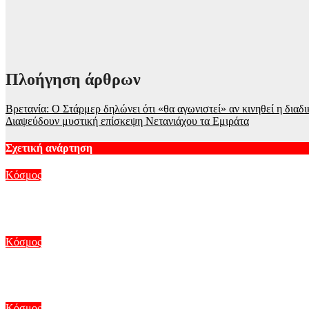
Πλοήγηση άρθρων
Βρετανία: Ο Στάρμερ δηλώνει ότι «θα αγωνιστεί» αν κινηθεί η διαδ
Διαψεύδουν μυστική επίσκεψη Νετανιάχου τα Εμιράτα
Σχετική ανάρτηση
Κόσμος
«Σύννεφα» στο Ιράν: «Πολύ δύσκολη η επικοινωνία τώρα» λέει
Αυγ 5, 2026
Κόσμος
Mirror: Οι φωτιές στην Αιγιάλεια έκαναν στάχτη το όνειρο οικο
Αυγ 5, 2026
Κόσμος