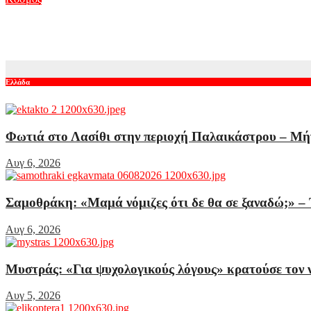
Ανακατατάξεις στο τμήμα AI της Google: Ο Ντέμης Χασάμπις α
Αυγ 5, 2026
Ελλάδα
Φωτιά στο Λασίθι στην περιοχή Παλαικάστρου – Μήν
Αυγ 6, 2026
Σαμοθράκη: «Μαμά νόμιζες ότι δε θα σε ξαναδώ;» – 
Αυγ 6, 2026
Μυστράς: «Για ψυχολογικούς λόγους» κρατούσε τον ν
Αυγ 5, 2026