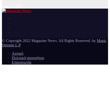
Αυγ 7, 2026
Ειδήσεις και νέα από την Ελλάδα και από όλο τον κόσμο
Magazine News
© Copyright 2022 Magazine News. All Rights Reserved. by
Magic
Streams L.P
Αρχική
Πολιτική απορρήτου
Επικοινωνία