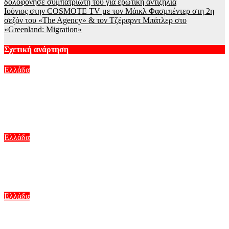
δολοφόνησε συμπατριώτη του για ερωτική αντιζηλία
Ιούνιος στην COSMOTE TV με τον Μάικλ Φασμπέντερ στη 2η
σεζόν του «The Agency» & τον Τζέραρντ Μπάτλερ στο
«Greenland: Migration»
Σχετική ανάρτηση
Ελλάδα
Ιός του Δυτικού Νείλου: Ανησυχία από το ξέσπασμα με
κρούσματα στην Αττική – «Καμπανάκι» από τον Ιατρικό
Σύλλογο Αθηνών για την προστασία της δημόσιας υγείας
Αυγ 8, 2026
Ελλάδα
Φωτιά σε κατάστημα στο Παλαιό Φάληρο – Εκκενώνεται
πολυκατοικία
Αυγ 7, 2026
Ελλάδα
Μαγνησία: Φορτηγό «ισοπέδωσε» την είσοδο πολυκατοικίας
στα Κανάλια