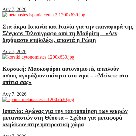
Αυγ 7, 2026
Στα άκρα Ισπανία και Ιταλία για την επαναφορά της
Σένγκεν: Τελεσίγραφο από τη Μαδρίτη – «Δεν
δεχόμαστε επιβολές», απαντά η Ρώμη
Αυγ 7, 2026
Κορσική: Μασκοφόροι αυτονομιστές απειλούν
όσους αγοράζουν ακίνητα στο νησί – «Μείνετε στα
σπίτια σας»
Αυγ 7, 2026
Ισπανία: Αγώνας για την ταυτοποίηση των νεκρών
μεταναστών στη Θέουτα – Σχέδιο για μεταφορά
ανηλίκων στην ηπειρωτική χώρα