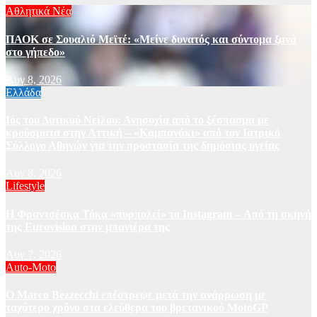
Αθλητικά Νέα
ΠΑΟΚ σε Σουαλιό Μεϊτέ: «Μείνε δυνατός και σύντομα ξανά
στο γήπεδο»
Αυγ 8, 2026
Ελλάδα
Ιός του Δυτικού Νείλου: Ανησυχία από το ξέσπασμα με
κρούσματα στην Αττική – «Καμπανάκι» από τον Ιατρικό
Σύλλογο Αθηνών για την προστασία της δημόσιας υγείας
Αυγ 8, 2026
Lifestyle
Η Φραντσέσκα Τόκα «πυρπολεί» το Instagram – Από τη σκηνή
της Eurovision στην μπανιέρα της
Αυγ 7, 2026
Auto-Moto
Ο Marco Bezzecchi επέστρεψε μετά την ανάρρωση με
ταχύτερο χρόνο στα ελεύθερα του βρετανικού MotoGP