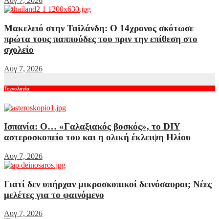
Αυγ 7, 2026
Μακελειό στην Ταϊλάνδη: Ο 14χρονος σκότωσε
πρώτα τους παππούδες του πριν την επίθεση στο
σχολείο
Αυγ 7, 2026
Τεχνολογία
Ισπανία: Ο… «Γαλαξιακός βοσκός», το DIY
αστεροσκοπείο του και η ολική έκλειψη Ηλίου
Αυγ 7, 2026
Γιατί δεν υπήρχαν μικροσκοπικοί δεινόσαυροι; Νέες
μελέτες για το φαινόμενο
Αυγ 7, 2026