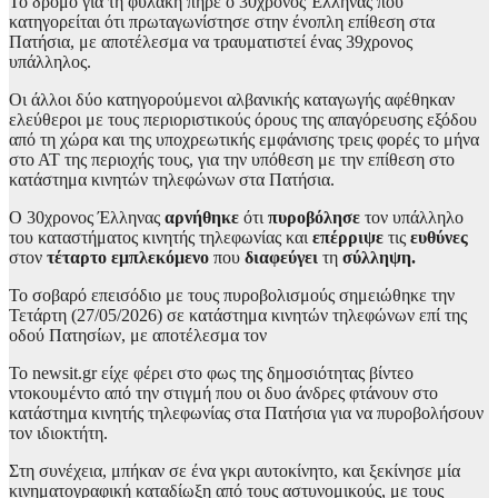
Το δρόμο για τη φυλακή πήρε ο 30χρονος Έλληνας που
κατηγορείται ότι πρωταγωνίστησε στην ένοπλη επίθεση στα
Πατήσια, με αποτέλεσμα να τραυματιστεί ένας 39χρονος
υπάλληλος.
Οι άλλοι δύο κατηγορούμενοι αλβανικής καταγωγής αφέθηκαν
ελεύθεροι με τους περιοριστικούς όρους της απαγόρευσης εξόδου
από τη χώρα και της υποχρεωτικής εμφάνισης τρεις φορές το μήνα
στο ΑΤ της περιοχής τους, για την υπόθεση με την επίθεση στο
κατάστημα κινητών τηλεφώνων στα Πατήσια.
Ο 30χρονος Έλληνας
αρνήθηκε
ότι
πυροβόλησε
τον υπάλληλο
του καταστήματος κινητής τηλεφωνίας και
επέρριψε
τις
ευθύνες
στον
τέταρτο εμπλεκόμενο
που
διαφεύγει
τη
σύλληψη.
Το σοβαρό επεισόδιο με τους πυροβολισμούς σημειώθηκε την
Τετάρτη (27/05/2026) σε κατάστημα κινητών τηλεφώνων επί της
οδού Πατησίων, με αποτέλεσμα τον
Το newsit.gr είχε φέρει στο φως της δημοσιότητας βίντεο
ντοκουμέντο από την στιγμή που οι δυο άνδρες φτάνουν στο
κατάστημα κινητής τηλεφωνίας στα Πατήσια για να πυροβολήσουν
τον ιδιοκτήτη.
Στη συνέχεια, μπήκαν σε ένα γκρι αυτοκίνητο, και ξεκίνησε μία
κινηματογραφική καταδίωξη από τους αστυνομικούς, με τους