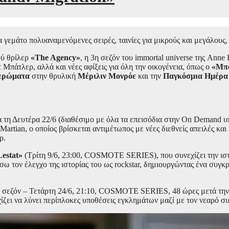
μάτο πολυαναμενόμενες σειρές, ταινίες για μικρούς και μεγάλους, 
ού θρίλερ
«The Agency»
, η 3η σεζόν του immortal universe της Anne 
 Μπάτλερ, αλλά και νέες αφίξεις για όλη την οικογένεια, όπως ο
«Μπο
ερώματα
στην θρυλική
Μέριλιν Μονρόε
και την
Παγκόσμια Ημέρα 
α τη Δευτέρα 22/6 (διαθέσιμο με όλα τα επεισόδια στην On Demand 
rtian, ο οποίος βρίσκεται αντιμέτωπος με νέες διεθνείς απειλές και
ρ.
estat»
(Τρίτη 9/6, 23:00, COSMOTE SERIES), που συνεχίζει την ιστο
πίσω τον έλεγχο της ιστορίας του ως rockstar, δημιουργώντας ένα συγ
 σεζόν – Τετάρτη 24/6, 21:10, COSMOTE SERIES, 48 ώρες μετά την Α
ίζει να λύνει περίπλοκες υποθέσεις εγκλημάτων μαζί με τον νεαρό συ