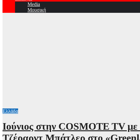
Media
Μουσική
Ελλάδα
Ιούνιος στην COSMOTE TV με τ
Τζέραρντ Μπάτλερ στο «Greenl