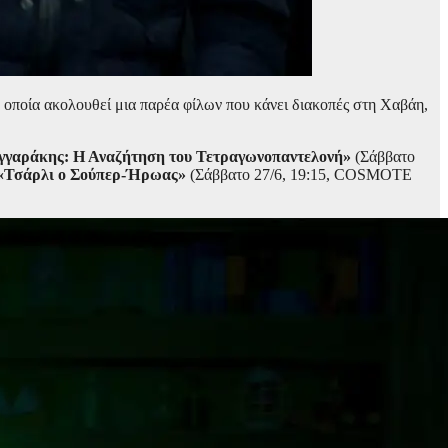
η οποία ακολουθεί μια παρέα φίλων που κάνει διακοπές στη Χαβάη,
γαράκης: Η Αναζήτηση του Τετραγωνοπαντελονή»
(Σάββατο
«Τσάρλι ο Σούπερ-Ήρωας»
(Σάββατο 27/6, 19:15, COSMOTE