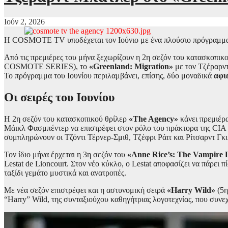
Ιούν 2, 2026
Η COSMOTE TV υποδέχεται τον Ιούνιο με ένα πλούσιο πρόγραμμα γε
Από τις πρεμιέρες του μήνα ξεχωρίζουν η 2η σεζόν του κατασκοπικ
COSMOTE SERIES), το
«Greenland: Migration»
με τον Τζέραρντ
Το πρόγραμμα του Ιουνίου περιλαμβάνει, επίσης, δύο μοναδικά
αφι
Οι σειρές του Ιουνίου
Η 2η σεζόν του κατασκοπικού θρίλερ
«The Agency»
κάνει πρεμιέρ
Μάικλ Φασμπέντερ να επιστρέφει στον ρόλο του πράκτορα της CIA Ma
συμπληρώνουν οι Τζόντι Τέρνερ-Σμιθ, Τζέφρι Ράιτ και Ρίτσαρντ Γκι
Τον ίδιο μήνα έρχεται η 3η σεζόν του
«Anne Rice’s: The Vampire L
Lestat de Lioncourt. Στον νέο κύκλο, ο Lestat αποφασίζει να πάρει 
ταξίδι γεμάτο μυστικά και ανατροπές.
Με νέα σεζόν επιστρέφει και η αστυνομική σειρά
«Harry Wild»
(5η
“Harry” Wild, της συνταξιούχου καθηγήτριας λογοτεχνίας, που συνεχ