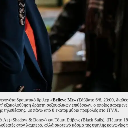
 γεγονότα δραματικό θρίλερ
«Believe Me»
(Σάββατο 6/6, 23:00, διαθέ
εξακολούθηση δράστη σεξουαλικών επιθέσεων, ο οποίος παρέμενε ελ
της τηλεθέασης, με πάνω από 8 εκατομμύρια προβολές στο ITVX.
 Λι («Shadow & Bone») και Τόμπι Στίβενς (Black Sails), (Πέμπτη 1
θεατές στον λαμπερό, αλλά σκοτεινό κόσμο της υψηλής κοινωνίας τ