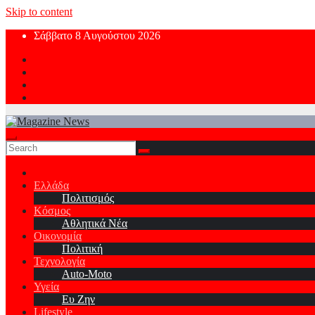
Skip to content
Σάββατο 8 Αυγούστου 2026
Ελλάδα
Πολιτισμός
Κόσμος
Αθλητικά Νέα
Οικονομία
Πολιτική
Τεχνολογία
Auto-Moto
Υγεία
Ευ Ζην
Lifestyle