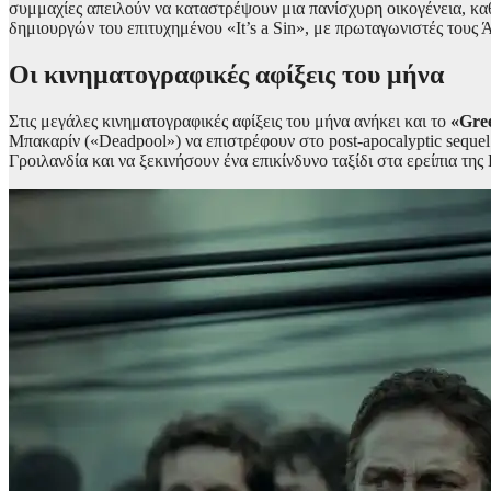
συμμαχίες απειλούν να καταστρέψουν μια πανίσχυρη οικογένεια, κα
δημιουργών του επιτυχημένου «It’s a Sin», με πρωταγωνιστές τους Άλ
Οι κινηματογραφικές αφίξεις του μήνα
Στις μεγάλες κινηματογραφικές αφίξεις του μήνα ανήκει και το
«Gre
Μπακαρίν («Deadpool») να επιστρέφουν στο post-apocalyptic sequel
Γροιλανδία και να ξεκινήσουν ένα επικίνδυνο ταξίδι στα ερείπια τη