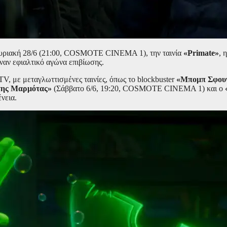
ν Κυριακή 28/6 (21:00, COSMOTE CINEMA 1), την ταινία
«Primate»
, 
έναν εφιαλτικό αγώνα επιβίωσης.
, με μεταγλωττισμένες ταινίες, όπως το blockbuster
«Μπομπ Σφουγ
της Μαρμότας»
(Σάββατο 6/6, 19:20, COSMOTE CINEMA 1) και ο
νεια.