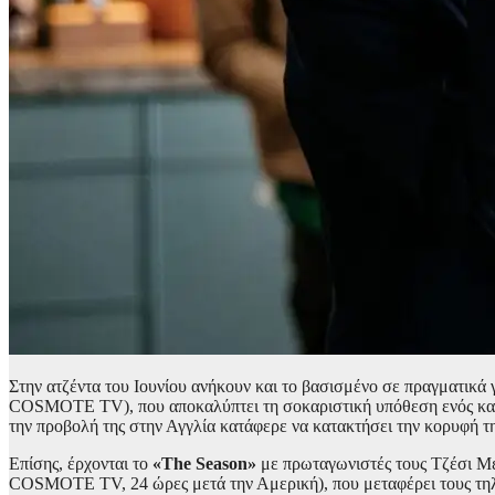
Στην ατζέντα του Ιουνίου ανήκουν και το βασισμένο σε πραγματικά
COSMOTE TV), που αποκαλύπτει τη σοκαριστική υπόθεση ενός κατ’ 
την προβολή της στην Αγγλία κατάφερε να κατακτήσει την κορυφή 
Επίσης, έρχονται το
«The Season»
με πρωταγωνιστές τους Τζέσι Μέι
COSMOTE TV, 24 ώρες μετά την Αμερική), που μεταφέρει τους τηλε