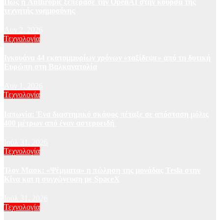
Πώς η Anthropic ξεπέρασε την OpenAI στην κούρσα της
τεχνητής νοημοσύνης
Αυγ 2, 2026
Τεχνολογία
Ιγκουάνα 44 εκατομμυρίων χρόνων «ταξίδεψε» από τη δυτική
Ευρώπη στη Βαλκανατολία
Αυγ 1, 2026
Τεχνολογία
Ιαπωνία: Ένα διαστημικό σκάφος πέταξε σε απόσταση μόλις
400 μέτρων από έναν αστεροειδή
Ιούλ 31, 2026
Τεχνολογία
Ίλον Μασκ: «Ψέμματα» η πώληση της μονάδας Tesla στην
Κίνα και η συγχώνευση με SpaceX
Ιούλ 31, 2026
Τεχνολογία