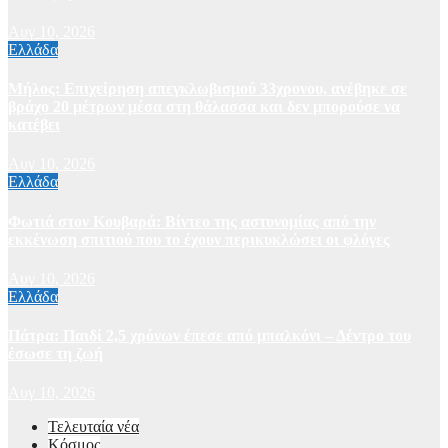
Αυγ 10, 2026
Ελλάδα
Μήλος: Επιχείρηση απεγκλωβισμού 33χρονου, ανέβηκε σε
βράχο 20 μέτρων μέσα στη θάλασσα και δεν μπορούσε να
κατέβει
Αυγ 10, 2026
Ελλάδα
Φωτιά στον Κουβαρά: Βίντεο της αστυνομίας από την
εκκένωση σπιτιού που το έχουν περικυκλώσει οι φλόγες
Αυγ 10, 2026
Ελλάδα
Πάτρα: Παιδί 2,5 χρόνων έπεσε από μπαλκόνι – Δέντρο του
έσωσε τη ζωή
Αυγ 10, 2026
Τελευταία νέα
Κόσμος