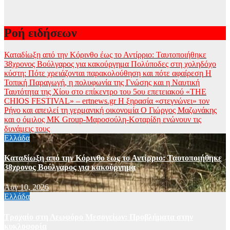
Ροή ειδήσεων
Καταδίωξη από την Κόρινθο έως το Αντίρριο: Ταυτοποιήθηκε
38χρονος Βούλγαρος για κακούργημα
Πολύποδες στη χοληδόχο
κύστη: Πότε χρειάζονται παρακολούθηση και πότε αφαίρεση
Η
Τοπική Παραγωγή, η πολυφωνία της Γνώσης και η Ναυτική
Ταυτότητα της Χίου στο επίκεντρο του 5ου επετειακού «THE
CHIOS FESTIVAL» – ertnews.gr
Η ξηρασία «στεγνώνει» τον
Ρήνο και απειλεί τη γερμανική οικονομία
Ο Γιώργος Μαζωνάκης
και o όμιλος ΜΚ Group-Μαροσούλη-Κοταρίδη ενώνουν τις
δυνάμεις τους
Ελλάδα
Καταδίωξη από την Κόρινθο έως το Αντίρριο: Ταυτοποιήθηκε
38χρονος Βούλγαρος για κακούργημα
Αυγ 10, 2026
Ελλάδα
Τροχαίο στη Λεωφόρο Μεσογείων: Προβλήματα στην
κυκλοφορία