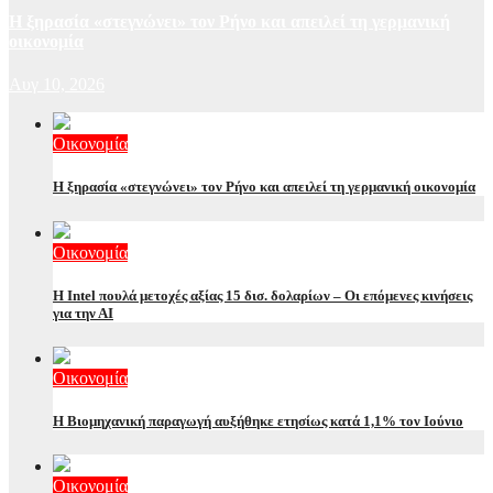
Η ξηρασία «στεγνώνει» τον Ρήνο και απειλεί τη γερμανική
οικονομία
Αυγ 10, 2026
Οικονομία
Η ξηρασία «στεγνώνει» τον Ρήνο και απειλεί τη γερμανική οικονομία
Οικονομία
Η Intel πουλά μετοχές αξίας 15 δισ. δολαρίων – Οι επόμενες κινήσεις
για την ΑΙ
Οικονομία
Η Βιομηχανική παραγωγή αυξήθηκε ετησίως κατά 1,1% τον Ιούνιο
Οικονομία