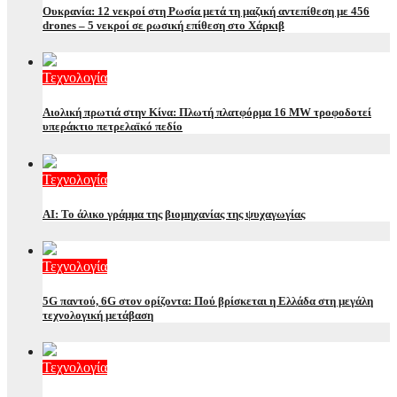
Ουκρανία: 12 νεκροί στη Ρωσία μετά τη μαζική αντεπίθεση με 456
drones – 5 νεκροί σε ρωσική επίθεση στο Χάρκιβ
Τεχνολογία
Αιολική πρωτιά στην Κίνα: Πλωτή πλατφόρμα 16 MW τροφοδοτεί
υπεράκτιο πετρελαϊκό πεδίο
Τεχνολογία
AI: Το άλικο γράμμα της βιομηχανίας της ψυχαγωγίας
Τεχνολογία
5G παντού, 6G στον ορίζοντα: Πού βρίσκεται η Ελλάδα στη μεγάλη
τεχνολογική μετάβαση
Τεχνολογία