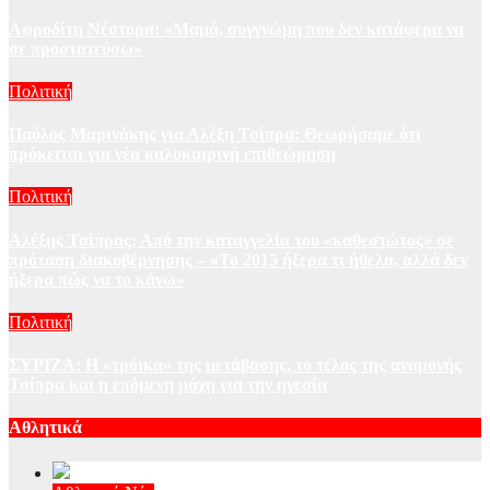
Αφροδίτη Νέστορα: «Μαμά, συγγνώμη που δεν κατάφερα να
σε προστατεύσω»
Πολιτική
Παύλος Μαρινάκης για Αλέξη Τσίπρα: Θεωρήσαμε ότι
πρόκειται για νέα καλοκαιρινή επιθεώρηση
Πολιτική
Αλέξης Τσίπρας: Από την καταγγελία του «καθεστώτος» σε
πρόταση διακυβέρνησης – «Το 2015 ήξερα τι ήθελα, αλλά δεν
ήξερα πώς να το κάνω»
Πολιτική
ΣΥΡΙΖΑ: Η «τρόικα» της μετάβασης, το τέλος της αναμονής
Τσίπρα και η επόμενη μάχη για την ηγεσία
Αθλητικά