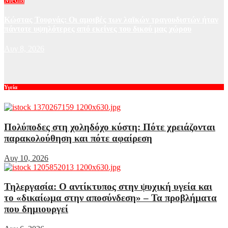
Κώστας Τουρνάς: Οι αμοιβές των λαϊκών τραγουδιστών ήταν
πάντοτε υψηλότερες από εκείνες του δικού μας χώρου
Αυγ 8, 2026
Υγεία
Πολύποδες στη χοληδόχο κύστη: Πότε χρειάζονται
παρακολούθηση και πότε αφαίρεση
Αυγ 10, 2026
Τηλεργασία: Ο αντίκτυπος στην ψυχική υγεία και
το «δικαίωμα στην αποσύνδεση» – Τα προβλήματα
που δημιουργεί