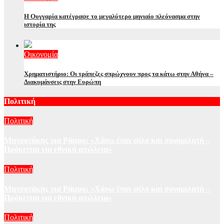
Η Ουγγαρία κατέγραψε το μεγαλύτερο μηνιαίο πλεόνασμα στην
ιστορία της
Οικονομία
Χρηματιστήριο: Οι τράπεζες σπρώχνουν προς τα κάτω στην Αθήνα –
Διακυμάνσεις στην Ευρώπη
Πολιτική
Πολιτική
Μητσοτάκης για Ράμφο: «Χάνω έναν φίλο και συνομιλητή –
Πρόκειται για εθνική απώλεια»
Πολιτική
Μητσοτάκης για Ράμφο: «Χάνω έναν φίλο και συνομιλητή –
Πρόκειται για εθνική απώλεια»
Πολιτική