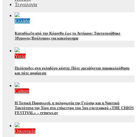
Τεχνολογία
Ελλάδα
Καταδίωξη από την Κόρινθο έως το Αντίρριο: Ταυτοποιήθηκε
38χρονος Βούλγαρος για κακούργημα
Υγεία
Πολύποδες στη χοληδόχο κύστη: Πότε χρειάζονται παρακολούθηση
και πότε αφαίρεση
Culture
Η Τοπική Παραγωγή, η πολυφωνία της Γνώσης και η Ναυτική
Ταυτότητα της Χίου στο επίκεντρο του 5ου επετειακού «THE CHIOS
FESTIVAL» – ertnews.gr
Οικονομία