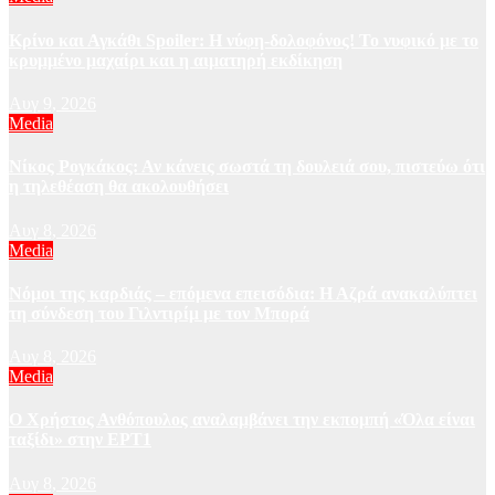
Κρίνο και Αγκάθι Spoiler: Η νύφη-δολοφόνος! Το νυφικό με το
κρυμμένο μαχαίρι και η αιματηρή εκδίκηση
Αυγ 9, 2026
Media
Νίκος Ρογκάκος: Αν κάνεις σωστά τη δουλειά σου, πιστεύω ότι
η τηλεθέαση θα ακολουθήσει
Αυγ 8, 2026
Media
Νόμοι της καρδιάς – επόμενα επεισόδια: Η Αζρά ανακαλύπτει
τη σύνδεση του Γιλντιρίμ με τον Μπορά
Αυγ 8, 2026
Media
Ο Χρήστος Ανθόπουλος αναλαμβάνει την εκπομπή «Όλα είναι
ταξίδι» στην ΕΡΤ1
Αυγ 8, 2026