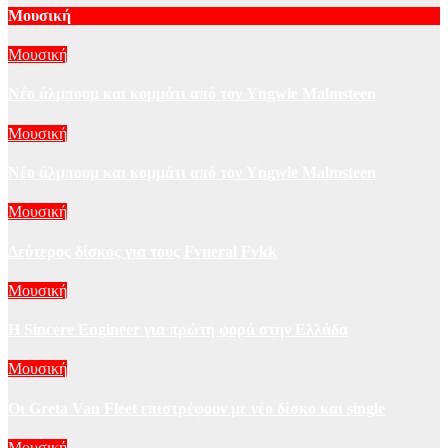
Μουσική
Μουσική
Νέο άλμπουμ και κομμάτι από τον Yngwie Malmsteen
Μουσική
Νέο άλμπουμ και κομμάτι από τον Yngwie Malmsteen
Μουσική
Δεύτερος δίσκος για τους Fvneral Fvkk
Μουσική
Η Sincere Engineer για πρώτη φορά στην Ελλάδα
Μουσική
Οι Greta Van Fleet επιστρέφουν με νέο δίσκο και single
Μουσική