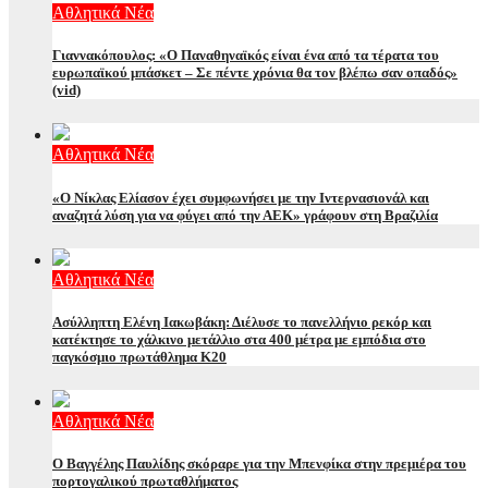
Αθλητικά Νέα
Γιαννακόπουλος: «Ο Παναθηναϊκός είναι ένα από τα τέρατα του
ευρωπαϊκού μπάσκετ – Σε πέντε χρόνια θα τον βλέπω σαν οπαδός»
(vid)
Αθλητικά Νέα
«Ο Νίκλας Ελίασον έχει συμφωνήσει με την Ιντερνασιονάλ και
αναζητά λύση για να φύγει από την ΑΕΚ» γράφουν στη Βραζιλία
Αθλητικά Νέα
Ασύλληπτη Ελένη Ιακωβάκη: Διέλυσε το πανελλήνιο ρεκόρ και
κατέκτησε το χάλκινο μετάλλιο στα 400 μέτρα με εμπόδια στο
παγκόσμιο πρωτάθλημα Κ20
Αθλητικά Νέα
Ο Βαγγέλης Παυλίδης σκόραρε για την Μπενφίκα στην πρεμιέρα του
πορτογαλικού πρωταθλήματος