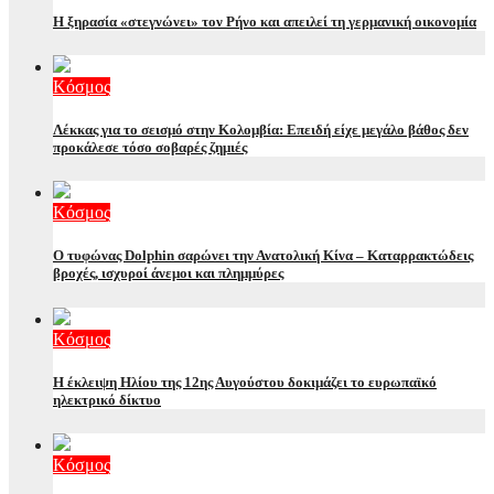
Η ξηρασία «στεγνώνει» τον Ρήνο και απειλεί τη γερμανική οικονομία
Κόσμος
Λέκκας για το σεισμό στην Κολομβία: Επειδή είχε μεγάλο βάθος δεν
προκάλεσε τόσο σοβαρές ζημιές
Κόσμος
Ο τυφώνας Dolphin σαρώνει την Ανατολική Κίνα – Καταρρακτώδεις
βροχές, ισχυροί άνεμοι και πλημμύρες
Κόσμος
Η έκλειψη Ηλίου της 12ης Αυγούστου δοκιμάζει το ευρωπαϊκό
ηλεκτρικό δίκτυο
Κόσμος