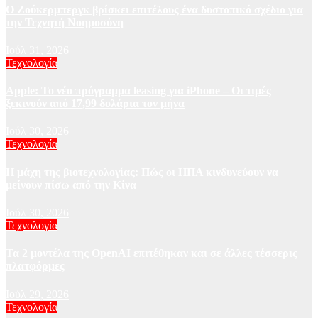
Ο Ζούκερμπεργκ βρίσκει επιτέλους ένα δυστοπικό σχέδιο για
την Τεχνητή Νοημοσύνη
Ιούλ 31, 2026
Τεχνολογία
Apple: Το νέο πρόγραμμα leasing για iPhone – Οι τιμές
ξεκινούν από 17,99 δολάρια τον μήνα
Ιούλ 30, 2026
Τεχνολογία
Η μάχη της βιοτεχνολογίας: Πώς οι ΗΠΑ κινδυνεύουν να
μείνουν πίσω από την Κίνα
Ιούλ 30, 2026
Τεχνολογία
Τα 2 μοντέλα της OpenAI επιτέθηκαν και σε άλλες τέσσερις
πλατφόρμες
Ιούλ 29, 2026
Τεχνολογία