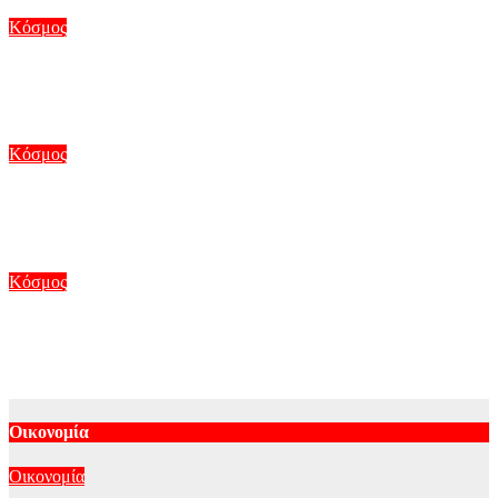
Αυγ 10, 2026
Κόσμος
Ντάνιελ Κίναχαν: Ο «βασιλιάς του οργανωμένου εγκλήματος»
σιδηροδέσμιος από το Ντουμπάι στην Ιρλανδία
Αυγ 9, 2026
Κόσμος
Bank of America: Η Gen Z καταναλώνει περισσότερο και
αποταμιεύει λιγότερο
Αυγ 9, 2026
Κόσμος
Τραγωδία στη Νέα Υόρκη: Βρέφος 5 μηνών και 27χρονη
πνίγηκαν κοντά στο νησί της Ελευθερίας
Αυγ 9, 2026
Οικονομία
Οικονομία