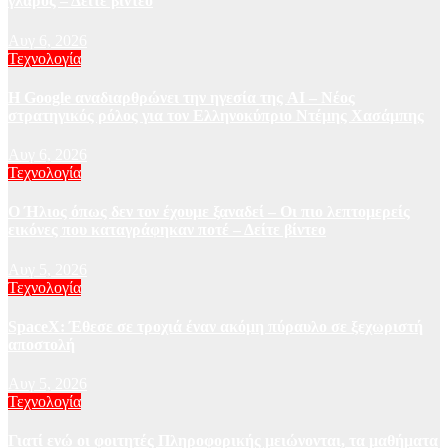
γλάρος – Δείτε βίντεο
Αυγ 6, 2026
Τεχνολογία
Η Google αναδιαρθρώνει την ηγεσία της AI – Νέος
στρατηγικός ρόλος για τον Ελληνοκύπριο Ντέμης Χασάμπης
Αυγ 6, 2026
Τεχνολογία
Ο Ήλιος όπως δεν τον έχουμε ξαναδεί – Οι πιο λεπτομερείς
εικόνες που καταγράφηκαν ποτέ – Δείτε βίντεο
Αυγ 5, 2026
Τεχνολογία
SpaceX: Έθεσε σε τροχιά έναν ακόμη πύραυλο σε ξεχωριστή
αποστολή
Αυγ 5, 2026
Τεχνολογία
Γιατί ενώ οι φοιτητές Πληροφορικής μειώνονται, τα μαθήματα