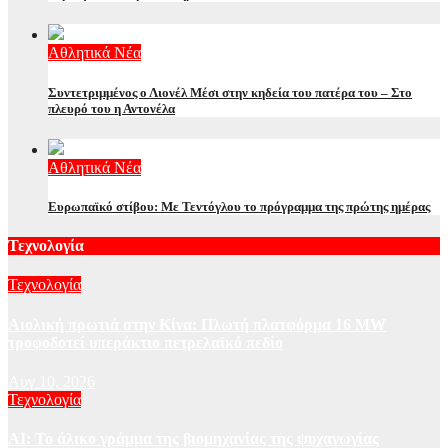
Αθλητικά Νέα
Συντετριμμένος ο Λιονέλ Μέσι στην κηδεία του πατέρα του – Στο
πλευρό του η Αντονέλα
Αθλητικά Νέα
Ευρωπαϊκό στίβου: Με Τεντόγλου το πρόγραμμα της πρώτης ημέρας
Τεχνολογία
Τεχνολογία
Αιολική πρωτιά στην Κίνα: Πλωτή πλατφόρμα 16 MW
τροφοδοτεί υπεράκτιο πετρελαϊκό πεδίο
Αυγ 10, 2026
Τεχνολογία
AI: Το άλικο γράμμα της βιομηχανίας της ψυχαγωγίας