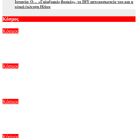
Ισπανία: Ο… «Γαλαξιακός βοσκός», το DIY αστεροσκοπείο του και η
ολική έκλειψη Ηλίου
Κόσμος
Κόσμος
Λέκκας για το σεισμό στην Κολομβία: Επειδή είχε μεγάλο
βάθος δεν προκάλεσε τόσο σοβαρές ζημιές
Αυγ 10, 2026
Κόσμος
Ο τυφώνας Dolphin σαρώνει την Ανατολική Κίνα –
Καταρρακτώδεις βροχές, ισχυροί άνεμοι και πλημμύρες
Αυγ 10, 2026
Κόσμος
Η έκλειψη Ηλίου της 12ης Αυγούστου δοκιμάζει το ευρωπαϊκό
ηλεκτρικό δίκτυο
Αυγ 10, 2026
Κόσμος