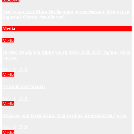
Αφιέρωμα στον Μίκη Θεοδωράκη με τον Θοδωρή Φέρρη στο
Δημοτικό Θέατρο Λυκαβηττού
Media
Media
Οι νέες σειράς του Alpha για τη σεζόν 2026-2027- Δράμα, γέλιο,
έρωτες
Αυγ 10, 2026
Media
Το παιδί επιστρέφει!
Αυγ 10, 2026
Media
Αντώνιος και Κλεοπάτρα: Από το μίσος στον απόλυτο έρωτα
Αυγ 10, 2026
Media