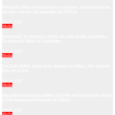
Κάμπινγκ: Όσα είχε αποκαλύψει ο Γιώργος Χρυσοστόμου για
τον ρόλο του στη νέα κωμωδία του MEGA
Αυγ 9, 2026
Media
Κανακαρά: Τι σημαίνει ο τίτλος της νέας σειράς του Mega –
Το ιδιαίτερο έθιμο της Καρπάθου
Αυγ 9, 2026
Media
Για Σένα spoiler: Στους πέντε δρόμους η Αλίκη – Της γυρίζουν
όλοι την πλάτη
Αυγ 9, 2026
Media
Δύο μαύρα πουκάμισα spoiler: Η άφιξη της Μαρκέλλας φέρνει
κι ένα θαμμένο μυστικό από την Κρήτη
Αυγ 9, 2026
Media