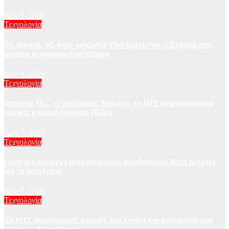
Αυγ 9, 2026
Τεχνολογία
5G παντού, 6G στον ορίζοντα: Πού βρίσκεται η Ελλάδα στη
μεγάλη τεχνολογική μετάβαση
Αυγ 8, 2026
Τεχνολογία
Ισπανία: Ο… «Γαλαξιακός βοσκός», το DIY αστεροσκοπείο
του και η ολική έκλειψη Ηλίου
Αυγ 7, 2026
Τεχνολογία
Γιατί δεν υπήρχαν μικροσκοπικοί δεινόσαυροι; Νέες μελέτες
για το φαινόμενο
Αυγ 7, 2026
Τεχνολογία
Το MIT δημιούργησε ρομπότ που πετάει και κολυμπάει σαν