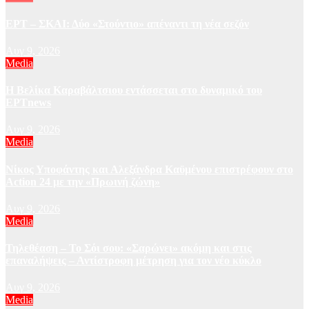
ΕΡΤ – ΣΚΑΙ: Δύο «Στούντιο» απέναντι τη νέα σεζόν
Αυγ 9, 2026
Media
Η Βελίκα Καραβάλτσιου εντάσσεται στο δυναμικό του
ΕΡΤnews
Αυγ 9, 2026
Media
Νίκος Υποφάντης και Αλεξάνδρα Καϋμένου επιστρέφουν στο
Action 24 με την «Πρωινή ζώνη»
Αυγ 9, 2026
Media
Τηλεθέαση – Το Σόι σου: «Σαρώνει» ακόμη και στις
επαναλήψεις – Αντίστροφη μέτρηση για τον νέο κύκλο
Αυγ 9, 2026
Media