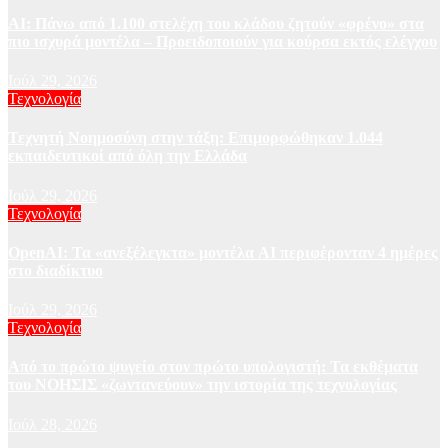
AI: Πάνω από 1.100 στελέχη του κλάδου ζητούν «φρένο» στα
πιο ισχυρά μοντέλα – Προειδοποιούν για κούρσα εκτός ελέγχου
Ιούλ 29, 2026
Τεχνολογία
Τεχνητή Νοημοσύνη στην τάξη: Επιμορφώθηκαν 1.044
εκπαιδευτικοί από όλη την Ελλάδα
Ιούλ 29, 2026
Τεχνολογία
OpenAI: Τα «ανεξέλεγκτα» μοντέλα AI περιφέρονταν 4 ημέρες
στο διαδίκτυο
Ιούλ 29, 2026
Τεχνολογία
Από το πρώτο ψυγείο στον πρώτο υπολογιστή: Τα εκθέματα
του ΝΟΗΣΙΣ «ζωντανεύουν» την ιστορία της τεχνολογίας
Ιούλ 28, 2026