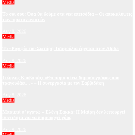
Media
Το σόι σου: Όσα θα δούμε στα νέα επεισόδια – Οι αποκαλύψεις
των πρωταγωνιστών
Αυγ 8, 2026
Media
Το «Ριφιφί» του Σωτήρη Τσαφούλια έρχεται στον Alpha
Αυγ 8, 2026
Media
Γιώργος Κουβαράς: «Θα παραμείνω δημοσιογράφος που
τραγουδάει…» – Η συνεργασία με τον Σαββιδάκη
Αυγ 8, 2026
Media
Μπαμπά σ’ αγαπώ – Ελένη Σακκά: Η Μαίρη δεν λειτουργεί
συνειδητά για να δημιουργεί χάος
Αυγ 8, 2026
Media