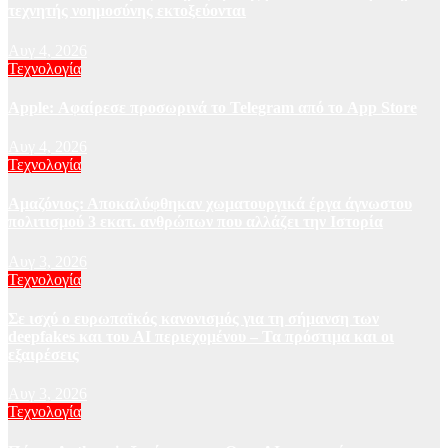
τεχνητής νοημοσύνης εκτοξεύονται
Αυγ 4, 2026
Τεχνολογία
Apple: Αφαίρεσε προσωρινά το Telegram από το App Store
Αυγ 4, 2026
Τεχνολογία
Αμαζόνιος: Αποκαλύφθηκαν χωματουργικά έργα άγνωστου
πολιτισμού 3 εκατ. ανθρώπων που αλλάζει την Iστορία
Αυγ 3, 2026
Τεχνολογία
Σε ισχύ ο ευρωπαϊκός κανονισμός για τη σήμανση των
deepfakes και του AI περιεχομένου – Τα πρόστιμα και οι
εξαιρέσεις
Αυγ 3, 2026
Τεχνολογία