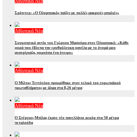
Αθλητικά Νέα
Σρόιντερ: «Ο Ολυμπιακός παίζει με πολλές μακρινές μπαλιές»
Αθλητικά Νέα
Συγκινητικό αντίο του Γιώργου Μασούρα στον Ολυμπιακό: «Κάθε
φορά που έβλεπα την ερυθρόλευκη φανέλα με το όνομά μου
ανατρίχιαζα, φορούσα ένα όνειρο»
Αθλητικά Νέα
Ο Μίλτος Τεντόγλου προκρίθηκε στον τελικό του ευρωπαϊκού
πρωταθλήματος με άλμα στα 8,26 μέτρα
Αθλητικά Νέα
Ο Στέργιος Μπίλας έκανε νέο πανελλήνιο ρεκόρ στα 50 μέτρα
πεταλούδα