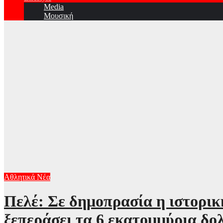
Media
Μουσική
Αθλητικά Νέα
Πελέ: Σε δημοπρασία η ιστορικ
ξεπεράσει τα 6 εκατομμύρια δο