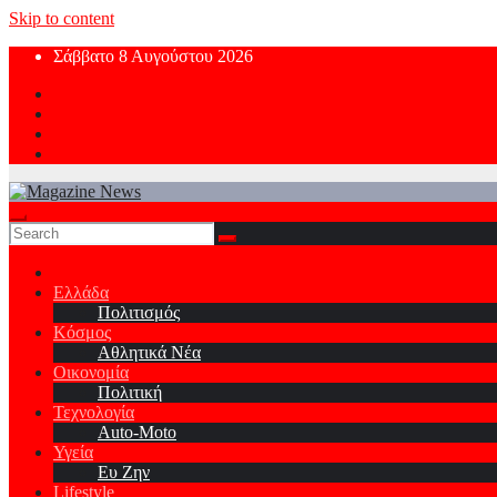
Skip to content
Σάββατο 8 Αυγούστου 2026
Ελλάδα
Πολιτισμός
Κόσμος
Αθλητικά Νέα
Οικονομία
Πολιτική
Τεχνολογία
Auto-Moto
Υγεία
Ευ Ζην
Lifestyle