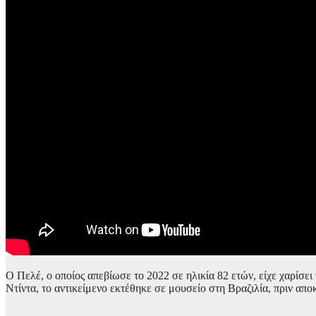
Ο Πελέ, ο οποίος απεβίωσε το 2022 σε ηλικία 82 ετών, είχε χαρίσει
Ντίντα, το αντικείμενο εκτέθηκε σε μουσείο στη Βραζιλία, πριν απ