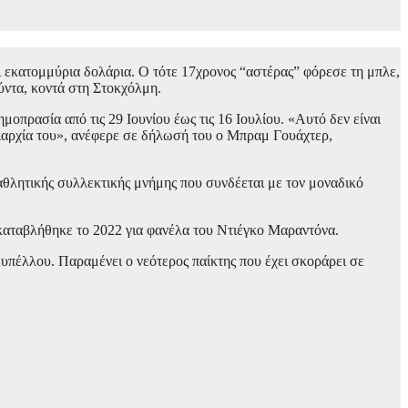
ι εκατομμύρια δολάρια. Ο τότε 17χρονος “αστέρας” φόρεσε τη μπλε,
ύντα, κοντά στη Στοκχόλμη.
μοπρασία από τις 29 Ιουνίου έως τις 16 Ιουλίου. «Αυτό δεν είναι
ριαρχία του», ανέφερε σε δήλωσή του ο Μπραμ Γουάχτερ,
 αθλητικής συλλεκτικής μνήμης που συνδέεται με τον μοναδικό
 καταβλήθηκε το 2022 για φανέλα του Ντιέγκο Μαραντόνα.
πέλλου. Παραμένει ο νεότερος παίκτης που έχει σκοράρει σε