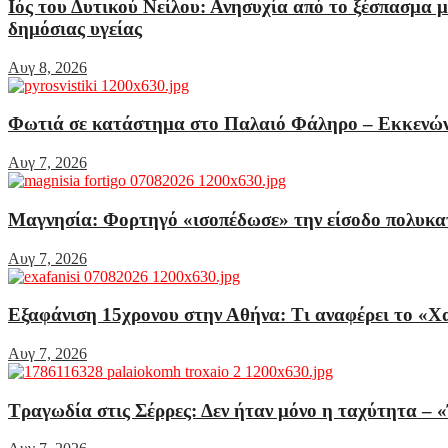
Ιός του Δυτικού Νείλου: Ανησυχία από το ξέσπασμα 
δημόσιας υγείας
Αυγ 8, 2026
Φωτιά σε κατάστημα στο Παλαιό Φάληρο – Εκκενών
Αυγ 7, 2026
Μαγνησία: Φορτηγό «ισοπέδωσε» την είσοδο πολυκα
Αυγ 7, 2026
Εξαφάνιση 15χρονου στην Αθήνα: Τι αναφέρει το «Χ
Αυγ 7, 2026
Τραγωδία στις Σέρρες: Δεν ήταν μόνο η ταχύτητα – 