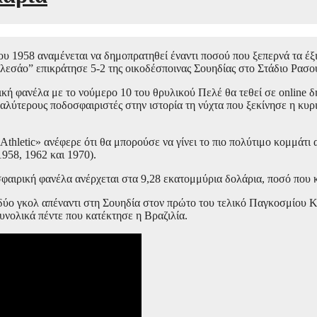
υ 1958 αναμένεται να δημοπρατηθεί έναντι ποσού που ξεπερνά τα έξ
ελεσάο” επικράτησε 5-2 της οικοδέσποινας Σουηδίας στο Στάδιο Ρασο
ική φανέλα με το νούμερο 10 του θρυλικού Πελέ θα τεθεί σε online δη
γαλύτερους ποδοσφαιριστές στην ιστορία τη νύχτα που ξεκίνησε η κυ
Athletic» ανέφερε ότι θα μπορούσε να γίνει το πιο πολύτιμο κομμάτι
958, 1962 και 1970).
οσφαιρική φανέλα ανέρχεται στα 9,28 εκατομμύρια δολάρια, ποσό που
ύο γκολ απέναντι στη Σουηδία στον πρώτο του τελικό Παγκοσμίου Κυ
υνολικά πέντε που κατέκτησε η Βραζιλία.