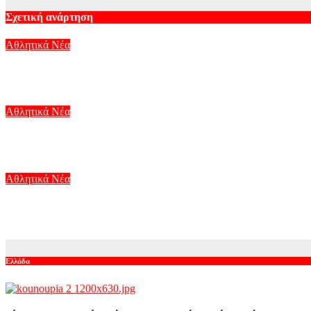
Σχετική ανάρτηση
Αθλητικά Νέα
ΠΑΟΚ σε Σουαλιό Μεϊτέ: «Μείνε δυνατός και σύντομα ξανά στο
Αυγ 8, 2026
Αθλητικά Νέα
Ντιέγκο Μαραντόνα: Σε δημοπρασία η μπάλα από τα δύο ιστορικ
Αυγ 7, 2026
Αθλητικά Νέα
Η Λίβερπουλ έβαλε τη μορφή του αδικοχαμένου Ντιόγκο Ζότα σ
Αυγ 7, 2026
Ελλάδα