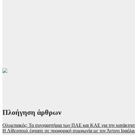
Πλοήγηση άρθρων
Ολυμπιακός: Τα συγχαρητήρια των ΠΑΕ και ΚΑΕ για την κατάκτησ
Η Λίβερπουλ έφτασε σε προφορική συμφωνία με τον Άντονι Ιραόλα 