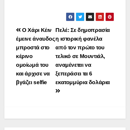
Πλοήγηση
Ο Χάρι Κέιν
Πελέ: Σε δημοπρασία
άρθρων
έμεινε άναυδος
η ιστορική φανέλα
μπροστά στο
από τον πρώτο του
κέρινο
τελικό σε Μουντιάλ,
ομοίωμά του
αναμένεται να
και άρχισε να
ξεπεράσει τα 6
βγάζει selfie
εκατομμύρια δολάρια