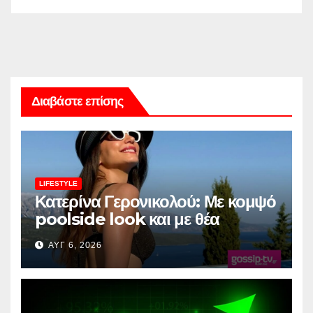
Διαβάστε επίσης
LIFESTYLE
Κατερίνα Γερονικολού: Με κομψό
poolside look και με θέα
αξεπέραστη!
ΑΥΓ 6, 2026