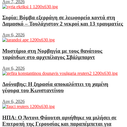
Αυγ 7, 2026
Συρία: Βόμβα εξερράγη σε λεωφορείο κοντά στη
Δαμασκό – Τουλάχιστον 2 νεκροί και 13 τραυματίες
Αυγ 6, 2026
Μυστήριο στη Νορβηγία με τους θανάτους
ταράνδων στο αρχιπέλαγος Σβάλμπαρντ
Αυγ 6, 2026
Δούναβης: Η ξηρασία αποκαλύπτει τη χαμένη
γέφυρα του Κωνσταντίνου
Αυγ 6, 2026
ΗΠΑ: Ο Άντονι Φάουτσι αρνήθηκε να μιλήσει σε
Επιτροπή της Γερουσίας και παραπέμπεται για