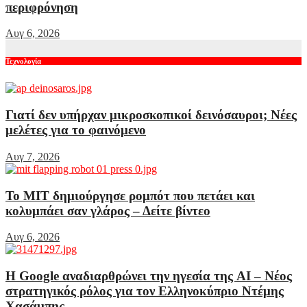
περιφρόνηση
Αυγ 6, 2026
Τεχνολογία
Γιατί δεν υπήρχαν μικροσκοπικοί δεινόσαυροι; Νέες
μελέτες για το φαινόμενο
Αυγ 7, 2026
Το MIT δημιούργησε ρομπότ που πετάει και
κολυμπάει σαν γλάρος – Δείτε βίντεο
Αυγ 6, 2026
Η Google αναδιαρθρώνει την ηγεσία της AI – Νέος
στρατηγικός ρόλος για τον Ελληνοκύπριο Ντέμης
Χασάμπης