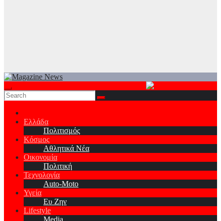
Ελλάδα
Πολιτισμός
Κόσμος
Αθλητικά Νέα
Οικονομία
Πολιτική
Τεχνολογία
Auto-Moto
Υγεία
Ευ Ζην
Lifestyle
Media