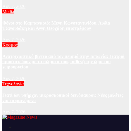
Αυγ 7, 2026
Media
Φόνοι στο Καμπαναριό: Μένη Κωνσταντινίδου, Λυδία
Τζανουδάκη και Άννη Θεοχάρη επιστρέφουν
Αυγ 7, 2026
Κόσμος
Ανατριχιαστικό βίντεο από τον σεισμό στην Ιαπωνία: Γιατροί
προστατεύουν με τα σώματά τους ασθενή την ώρα του
χειρουργείου
Αυγ 7, 2026
Τεχνολογία
Γιατί δεν υπήρχαν μικροσκοπικοί δεινόσαυροι; Νέες μελέτες
για το φαινόμενο
Αυγ 7, 2026
Ειδήσεις και νέα από την Ελλάδα και από όλο τον κόσμο