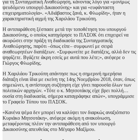
για τη Συνταγματική Αναθεώρηση, κάνοντας λόγο για «μονίμως
ψευδόμενο υπουργό Δικαιοσύνης» και για «ευφάνταστη
επιχειρηματολογία». «Αδιάβαστος ξανά, κ. Φλωρίδη», ήταν η
χαρακτηριστική αιχμή της Χαριλάου Τρικούπη.
Η αντιπαράθεση ξέσπασε μετά την τοποθέτηση του υπουργού
Δικαιοσύνης, ο οποίος κατηγόρησε το ΠΑΣΟΚ ότι επιχειρεί να
ακυρώσει στην πράξη τη διαδικασία της Συνταγματικής
Αναθεώρησης, παρότι –όπως είπε– συμφωνεί με σειρά
αναθεωρητέων διατάξεων. «Συμφωνείτε με διατάξεις, αλλά δεν τις
ψηφίζετε. Βγάζετε άκρη εσείς με αυτά που λέτε;», ανέφερε ο
Γιώργος Φλωρίδης.
Η Χαριλάου Τρικούπη απάντησε πως η σημερινή ημερήσια
διάταξη είναι ίδια με εκείνη της 14ης Νοεμβρίου 2018, όταν, όπως
σημειώνει, η αντίστοιχη συζήτηση είχε γίνει παρουσία όλων των
πολιτικών αρχηγών. «Τότε ο κ. Μητσοτάκης είχε βρει πολλή…
ουσία στη διαδικασία, σήμερα καταγράφηκε απών», υπογράμμισε
το Γραφείο Τύπου του ΠΑΣΟΚ.
«Κανένα ψέμα δεν μπορεί να καλύψει τον διαρκώς αναξιόπιστο
Κυριάκο Μητσοτάκη», ανέφερε ακόμη η ανακοίνωση,
μεταφέροντας πλέον την αντιπαράθεση από τον υπουργό
Δικαιοσύνης απευθείας στο Μέγαρο Μαξίμου.