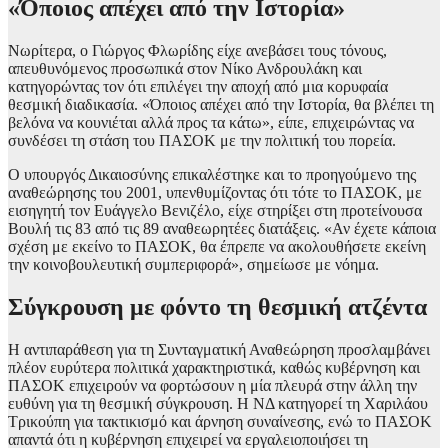
«Όποιος απέχει από την Ιστορία»
Νωρίτερα, ο Γιώργος Φλωρίδης είχε ανεβάσει τους τόνους,
απευθυνόμενος προσωπικά στον Νίκο Ανδρουλάκη και
κατηγορώντας τον ότι επιλέγει την αποχή από μια κορυφαία
θεσμική διαδικασία. «Όποιος απέχει από την Ιστορία, θα βλέπει τη
βελόνα να κουνιέται αλλά προς τα κάτω», είπε, επιχειρώντας να
συνδέσει τη στάση του ΠΑΣΟΚ με την πολιτική του πορεία.
Ο υπουργός Δικαιοσύνης επικαλέστηκε και το προηγούμενο της
αναθεώρησης του 2001, υπενθυμίζοντας ότι τότε το ΠΑΣΟΚ, με
εισηγητή τον Ευάγγελο Βενιζέλο, είχε στηρίξει στη προτείνουσα
Βουλή τις 83 από τις 89 αναθεωρητέες διατάξεις. «Αν έχετε κάποια
σχέση με εκείνο το ΠΑΣΟΚ, θα έπρεπε να ακολουθήσετε εκείνη
την κοινοβουλευτική συμπεριφορά», σημείωσε με νόημα.
Σύγκρουση με φόντο τη θεσμική ατζέντα
Η αντιπαράθεση για τη Συνταγματική Αναθεώρηση προσλαμβάνει
πλέον ευρύτερα πολιτικά χαρακτηριστικά, καθώς κυβέρνηση και
ΠΑΣΟΚ επιχειρούν να φορτώσουν η μία πλευρά στην άλλη την
ευθύνη για τη θεσμική σύγκρουση. Η ΝΔ κατηγορεί τη Χαριλάου
Τρικούπη για τακτικισμό και άρνηση συναίνεσης, ενώ το ΠΑΣΟΚ
απαντά ότι η κυβέρνηση επιχειρεί να εργαλειοποιήσει τη