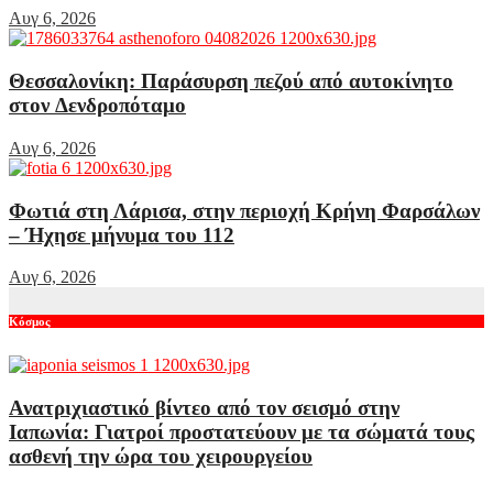
Αυγ 6, 2026
Θεσσαλονίκη: Παράσυρση πεζού από αυτοκίνητο
στον Δενδροπόταμο
Αυγ 6, 2026
Φωτιά στη Λάρισα, στην περιοχή Κρήνη Φαρσάλων
– Ήχησε μήνυμα του 112
Αυγ 6, 2026
Κόσμος
Ανατριχιαστικό βίντεο από τον σεισμό στην
Ιαπωνία: Γιατροί προστατεύουν με τα σώματά τους
ασθενή την ώρα του χειρουργείου