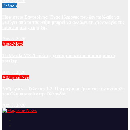
Αυγ 8, 2026
Ελλάδα
Ηφαίστειο Σαντορίνης: Ένας 15χρονος που δεν πρόλαβε να
ξεφύγει από το τσουνάμι μπορεί να αλλάξει τη χρονολογία της
προϊστορικής έκρηξης
Αυγ 8, 2026
Auto-Moto
To Mazda MX-5 πρώτης γενιάς αποκτά το πιο ταιριαστό
τρέιλερ
Αυγ 8, 2026
Αθλητικά Νέα
Ναϊμέγκεν – Τέλσταρ 1-2: Πρεμιέρα με ήττα για την αντίπαλο
του Ολυμπιακού στην Ολλανδία
Αυγ 8, 2026
Ειδήσεις και νέα από την Ελλάδα και από όλο τον κόσμο
Magazine News