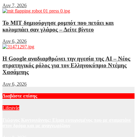
Αυγ 7, 2026
Το MIT δημιούργησε ρομπότ που πετάει και
κολυμπάει σαν γλάρος – Δείτε βίντεο
Αυγ 6, 2026
Η Google αναδιαρθρώνει την ηγεσία της AI – Νέος
στρατηγικός ρόλος για τον Ελληνοκύπριο Ντέμης
Χασάμπης
Αυγ 6, 2026
Διαβάστε επίσης
Lifestyle
Γιώργος Κοντογιάννης: Είμαι ευτυχισμένος που με σταματάνε
στον δρόμο και με αναγνωρίζουν