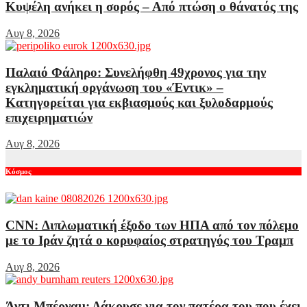
Κυψέλη ανήκει η σορός – Από πτώση ο θάνατός της
Αυγ 8, 2026
Παλαιό Φάληρο: Συνελήφθη 49χρονος για την
εγκληματική οργάνωση του «Έντικ» –
Κατηγορείται για εκβιασμούς και ξυλοδαρμούς
επιχειρηματιών
Αυγ 8, 2026
Κόσμος
CNN: Διπλωματική έξοδο των ΗΠΑ από τον πόλεμο
με το Ιράν ζητά ο κορυφαίος στρατηγός του Τραμπ
Αυγ 8, 2026
Άντι Μπέρναμ: Δάκρυσε για τον πατέρα του που έχει