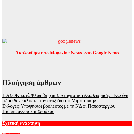
Ακολουθήστε το Magazine News στο Google News
Πλοήγηση άρθρων
ΠΑΣΟΚ κατά Φλωρίδη για Συνταγματική Αναθεώρηση: «Κανένα
ψέμα δεν καλύπτει τον αναξιόπιστο Μητσοτάκη»
Εκλογές: Υποψήφιοι βουλευτές με τη ΝΔ οι Παπαστεργίου,
Παπαϊωάννου και Σδούκου
Σχετική ανάρτηση