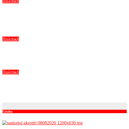
Πολιτική
Μαρία Καρυστιανού: Και ο Νίκος Μπρουτζάκης αποχώρησε
από την «Ελπίδα» – Καταγγέλλει αυθαιρεσία στη λήψη
αποφάσεων
Αυγ 8, 2026
Πολιτική
Αλέξης Τσίπρας: Στις 2 Σεπτεμβρίου ανακοινώνει οικονομικό
πρόγραμμα στη Θεσσαλονίκη
Αυγ 8, 2026
Πολιτική
ΕΛΑΣ: Ο Αλέξης Δέδες ο πρώτος υποψήφιος βουλευτής του
κόμματος – Από τα διοικητικά της ΑΕΚ στην πολιτική σκηνή
Αυγ 8, 2026
Ελλάδα