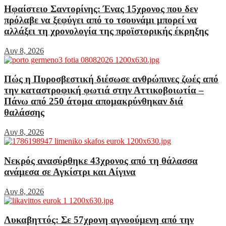
Ηφαίστειο Σαντορίνης: Ένας 15χρονος που δεν
πρόλαβε να ξεφύγει από το τσουνάμι μπορεί να
αλλάξει τη χρονολογία της προϊστορικής έκρηξης
Αυγ 8, 2026
Πώς η Πυροσβεστική διέσωσε ανθρώπινες ζωές από
την καταστροφική φωτιά στην Αττικοβοιωτία –
Πάνω από 250 άτομα απομακρύνθηκαν διά
θαλάσσης
Αυγ 8, 2026
Νεκρός ανασύρθηκε 43χρονος από τη θάλασσα
ανάμεσα σε Αγκίστρι και Αίγινα
Αυγ 8, 2026
Λυκαβηττός: Σε 57χρονη αγνοούμενη από την