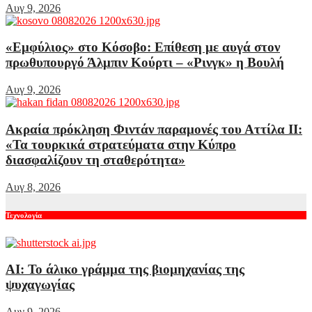
Αυγ 9, 2026
«Εμφύλιος» στο Κόσοβο: Επίθεση με αυγά στον
πρωθυπουργό Άλμπιν Κούρτι – «Ρινγκ» η Βουλή
Αυγ 9, 2026
Ακραία πρόκληση Φιντάν παραμονές του Αττίλα ΙΙ:
«Τα τουρκικά στρατεύματα στην Κύπρο
διασφαλίζουν τη σταθερότητα»
Αυγ 8, 2026
Τεχνολογία
AI: Το άλικο γράμμα της βιομηχανίας της
ψυχαγωγίας
Αυγ 9, 2026