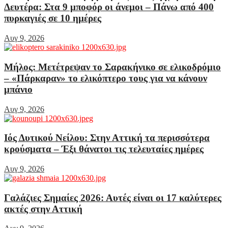
Δευτέρα: Στα 9 μποφόρ οι άνεμοι – Πάνω από 400
πυρκαγιές σε 10 ημέρες
Αυγ 9, 2026
Μήλος: Μετέτρεψαν το Σαρακήνικο σε ελικοδρόμιο
– «Πάρκαραν» το ελικόπτερο τους για να κάνουν
μπάνιο
Αυγ 9, 2026
Ιός Δυτικού Νείλου: Στην Αττική τα περισσότερα
κρούσματα – Έξι θάνατοι τις τελευταίες ημέρες
Αυγ 9, 2026
Γαλάζιες Σημαίες 2026: Αυτές είναι οι 17 καλύτερες
ακτές στην Αττική