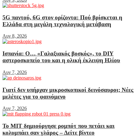
5G παντού, 6G στον ορίζοντα: Πού βρίσκεται η
Ελλάδα στη μεγάλη τεχνολογική μετάβαση
Αυγ 8, 2026
Ισπανία: Ο… «Γαλαξιακός βοσκός», το DIY
αστεροσκοπείο του και η ολική έκλειψη Ηλίου
Αυγ 7, 2026
Γιατί δεν υπήρχαν μικροσκοπικοί δεινόσαυροι; Νέες
μελέτες για το φαινόμενο
Αυγ 7, 2026
Το MIT δημιούργησε ρομπότ που πετάει και
κολυμπάει σαν γλάρος – Δείτε βίντεο