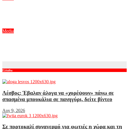
Τηλεθέαση – Το Σόι σου: «Σαρώνει» ακόμη και στις
επαναλήψεις – Αντίστροφη μέτρηση για τον νέο κύκλο
Αυγ 9, 2026
Media
Κάμπινγκ: Όσα είχε αποκαλύψει ο Γιώργος Χρυσοστόμου για
τον ρόλο του στη νέα κωμωδία του MEGA
Αυγ 9, 2026
Ελλάδα
Λέσβος: Έβαλαν άλογα να «χορέψουν» πάνω σε
σπασμένα μπουκάλια σε πανηγύρι, δείτε βίντεο
Αυγ 9, 2026
Σε πορτοκαλί συναγερμό για φωτιές η χώρα και τη