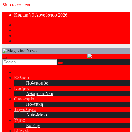
Skip to content
Κυριακή 9 Αυγούστου 2026
Ελλάδα
Πολιτισμός
Κόσμος
Αθλητικά Νέα
Οικονομία
Πολιτική
Τεχνολογία
Auto-Moto
Υγεία
Ευ Ζην
Lifestyle