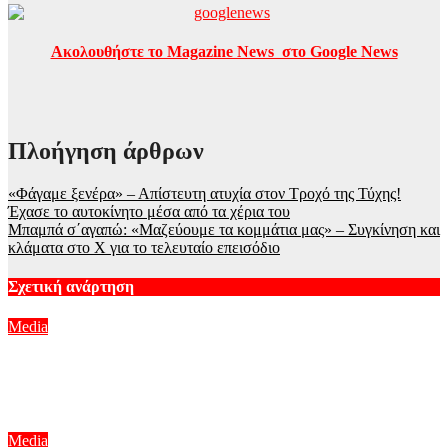
Ακολουθήστε το Magazine News στο Google News
Πλοήγηση άρθρων
«Φάγαμε ξενέρα» – Απίστευτη ατυχία στον Τροχό της Τύχης!
Έχασε το αυτοκίνητο μέσα από τα χέρια του
Μπαμπά σ΄αγαπώ: «Μαζεύουμε τα κομμάτια μας» – Συγκίνηση και
κλάματα στο Χ για το τελευταίο επεισόδιο
Σχετική ανάρτηση
Media
Νίκος Υποφάντης και Αλεξάνδρα Καϋμένου επιστρέφουν στο
Action 24 με την «Πρωινή ζώνη»
Αυγ 9, 2026
Media