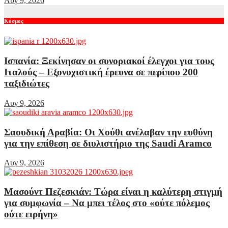
Αυγ 9, 2026
Κόσμος
Ισπανία: Ξεκίνησαν οι συνοριακοί έλεγχοι για τους
Ιταλούς – Εξονυχιστική έρευνα σε περίπου 200
ταξιδιώτες
Αυγ 9, 2026
Σαουδική Αραβία: Οι Χούθι ανέλαβαν την ευθύνη
για την επίθεση σε διυλιστήριο της Saudi Aramco
Αυγ 9, 2026
Μασούντ Πεζεσκιάν: Τώρα είναι η καλύτερη στιγμή
για συμφωνία – Να μπει τέλος στο «ούτε πόλεμος
ούτε ειρήνη»