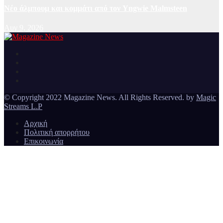
Νέο άλμπουμ και κομμάτι από τον Yngwie Malmsteen
Αυγ 9, 2026
Ειδήσεις και νέα από την Ελλάδα και από όλο τον κόσμο
Magazine News
© Copyright 2022 Magazine News. All Rights Reserved. by
Magic
Streams L.P
Αρχική
Πολιτική απορρήτου
Επικοινωνία