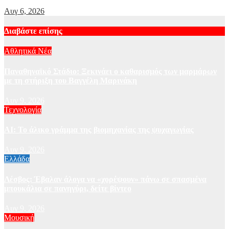
Αυγ 6, 2026
Διαβάστε επίσης
Αθλητικά Νέα
Παναθηναϊκό Στάδιο: Ξεκινάει ο καθαρισμός των μαρμάρων
με τη στήριξη του Βαγγέλη Μαρινάκη
Αυγ 9, 2026
Τεχνολογία
AI: Το άλικο γράμμα της βιομηχανίας της ψυχαγωγίας
Αυγ 9, 2026
Ελλάδα
Λέσβος: Έβαλαν άλογα να «χορέψουν» πάνω σε σπασμένα
μπουκάλια σε πανηγύρι, δείτε βίντεο
Αυγ 9, 2026
Μουσική