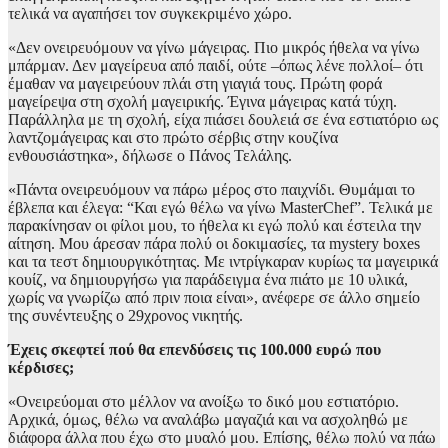
τελικά να αγαπήσει τον συγκεκριμένο χώρο.
«Δεν ονειρευόμουν να γίνω μάγειρας. Πιο μικρός ήθελα να γίνω
μπάρμαν. Δεν μαγείρευα από παιδί, ούτε –όπως λένε πολλοί– ότι
έμαθαν να μαγειρεύουν πλάι στη γιαγιά τους. Πρώτη φορά
μαγείρεψα στη σχολή μαγειρικής. Έγινα μάγειρας κατά τύχη.
Παράλληλα με τη σχολή, είχα πιάσει δουλειά σε ένα εστιατόριο ως
λαντζομάγειρας και στο πρώτο σέρβις στην κουζίνα
ενθουσιάστηκα», δήλωσε ο Πάνος Τελάλης.
«Πάντα ονειρευόμουν να πάρω μέρος στο παιχνίδι. Θυμάμαι το
έβλεπα και έλεγα: “Και εγώ θέλω να γίνω ΜasterChef”. Τελικά με
παρακίνησαν οι φίλοι μου, το ήθελα κι εγώ πολύ και έστειλα την
αίτηση. Μου άρεσαν πάρα πολύ οι δοκιμασίες, τα mystery boxes
και τα τεστ δημιουργικότητας. Με ιντρίγκαραν κυρίως τα μαγειρικά
κουίζ, να δημιουργήσω για παράδειγμα ένα πιάτο με 10 υλικά,
χωρίς να γνωρίζω από πριν ποια είναι», ανέφερε σε άλλο σημείο
της συνέντευξης ο 29χρονος νικητής.
Έχεις σκεφτεί πού θα επενδύσεις τις 100.000 ευρώ που
κέρδισες;
«Ονειρεύομαι στο μέλλον να ανοίξω το δικό μου εστιατόριο.
Αρχικά, όμως, θέλω να αναλάβω μαγαζιά και να ασχοληθώ με
διάφορα άλλα που έχω στο μυαλό μου. Επίσης, θέλω πολύ να πάω