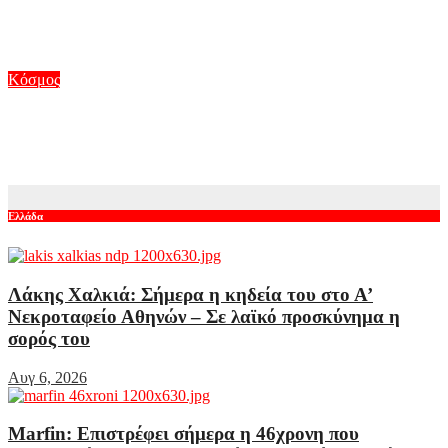
σκάκι έφτασε στο Νόμπελ Χημείας και στο «τιμόνι» της AI
της Google
Αυγ 6, 2026
Κόσμος
«Σύννεφα» στο Ιράν: «Πολύ δύσκολη η επικοινωνία τώρα»
λέει ο Μασούντ Πεζεσκιάν για τον Μοτζτάμπα Χαμενεΐ
Αυγ 5, 2026
Ελλάδα
Λάκης Χαλκιά: Σήμερα η κηδεία του στο Α’
Νεκροταφείο Αθηνών – Σε λαϊκό προσκύνημα η
σορός του
Αυγ 6, 2026
Marfin: Επιστρέφει σήμερα η 46χρονη που