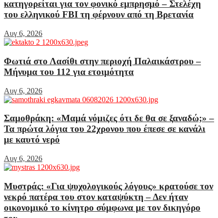
κατηγορείται για τον φονικό εμπρησμό – Στελέχη
του ελληνικού FBI τη φέρνουν από τη Βρετανία
Αυγ 6, 2026
Φωτιά στο Λασίθι στην περιοχή Παλαικάστρου –
Μήνυμα του 112 για ετοιμότητα
Αυγ 6, 2026
Σαμοθράκη: «Μαμά νόμιζες ότι δε θα σε ξαναδώ;» –
Τα πρώτα λόγια του 22χρονου που έπεσε σε κανάλι
με καυτό νερό
Αυγ 6, 2026
Μυστράς: «Για ψυχολογικούς λόγους» κρατούσε τον
νεκρό πατέρα του στον καταψύκτη – Δεν ήταν
οικονομικό το κίνητρο σύμφωνα με τον δικηγόρο