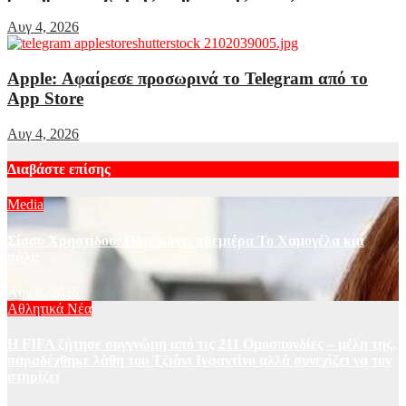
Αυγ 4, 2026
Apple: Αφαίρεσε προσωρινά το Telegram από το
App Store
Αυγ 4, 2026
Διαβάστε επίσης
Media
Σίσσυ Χρηστίδου: Πότε κάνει πρεμιέρα Το Χαμογέλα και
πάλι;
Αυγ 6, 2026
Αθλητικά Νέα
Η FIFA ζήτησε συγγνώμη από τις 211 Ομοσπονδίες – μέλη της,
παραδέχθηκε λάθη του Τζιάνι Ινφαντίνο αλλά συνεχίζει να τον
στηρίζει