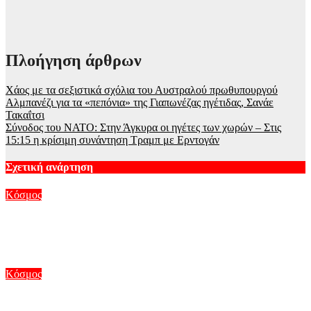
Πλοήγηση άρθρων
Χάος με τα σεξιστικά σχόλια του Αυστραλού πρωθυπουργού
Αλμπανέζι για τα «πεπόνια» της Γιαπωνέζας ηγέτιδας, Σανάε
Τακαΐτσι
Σύνοδος του NATO: Στην Άγκυρα οι ηγέτες των χωρών – Στις
15:15 η κρίσιμη συνάντηση Τραμπ με Ερντογάν
Σχετική ανάρτηση
Κόσμος
Ιράν και Ομάν σε συμφωνία για τα Στενά του Ορμούζ: «Το αν
θα ανοίξουν εξαρτάται από τις ΗΠΑ», λέει η Τεχεράνη
Αυγ 6, 2026
Κόσμος
Ντέμης Χασάμπης: Ποιος είναι ο Ελληνοκύπριος που από το