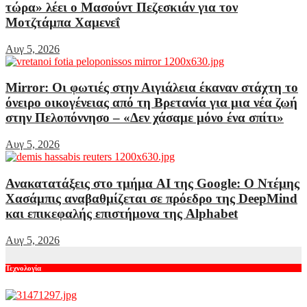
τώρα» λέει ο Μασούντ Πεζεσκιάν για τον
Μοτζτάμπα Χαμενεΐ
Αυγ 5, 2026
Mirror: Οι φωτιές στην Αιγιάλεια έκαναν στάχτη το
όνειρο οικογένειας από τη Βρετανία για μια νέα ζωή
στην Πελοπόννησο – «Δεν χάσαμε μόνο ένα σπίτι»
Αυγ 5, 2026
Ανακατατάξεις στο τμήμα AI της Google: Ο Ντέμης
Χασάμπις αναβαθμίζεται σε πρόεδρο της DeepMind
και επικεφαλής επιστήμονα της Alphabet
Αυγ 5, 2026
Τεχνολογία