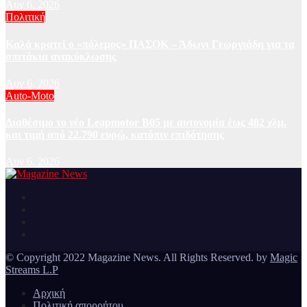
Αυγ 6, 2026
Πολιτική
Καλά κρατεί ο «πόλεμος» ΠΑΣΟΚ – Άδωνι Γεωργιάδη για τα
σπιτάκια ανακύκλωσης
Αυγ 6, 2026
Auto-Moto
Διαθέσιμο το νέο Leapmotor B05 με αυτονομία έως 482 χλμ.
και τιμή από 22.790 ευρώ, κατόπιν επιδότησης
Αυγ 6, 2026
Ειδήσεις και νέα από την Ελλάδα και από όλο τον κόσμο
Magazine News
© Copyright 2022 Magazine News. All Rights Reserved. by
Magic
Streams L.P
Αρχική
Πολιτική απορρήτου