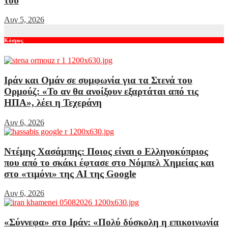
του
Αυγ 5, 2026
Κόσμος
Ιράν και Ομάν σε συμφωνία για τα Στενά του
Ορμούζ: «Το αν θα ανοίξουν εξαρτάται από τις
ΗΠΑ», λέει η Τεχεράνη
Αυγ 6, 2026
Ντέμης Χασάμπης: Ποιος είναι ο Ελληνοκύπριος
που από το σκάκι έφτασε στο Νόμπελ Χημείας και
στο «τιμόνι» της AI της Google
Αυγ 6, 2026
«Σύννεφα» στο Ιράν: «Πολύ δύσκολη η επικοινωνία