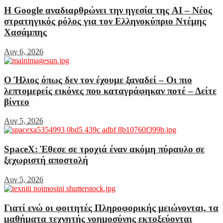
Η Google αναδιαρθρώνει την ηγεσία της AI – Νέος
στρατηγικός ρόλος για τον Ελληνοκύπριο Ντέμης
Χασάμπης
Αυγ 6, 2026
Ο Ήλιος όπως δεν τον έχουμε ξαναδεί – Οι πιο
λεπτομερείς εικόνες που καταγράφηκαν ποτέ – Δείτε
βίντεο
Αυγ 5, 2026
SpaceX: Έθεσε σε τροχιά έναν ακόμη πύραυλο σε
ξεχωριστή αποστολή
Αυγ 5, 2026
Γιατί ενώ οι φοιτητές Πληροφορικής μειώνονται, τα
μαθήματα τεχνητής νοημοσύνης εκτοξεύονται