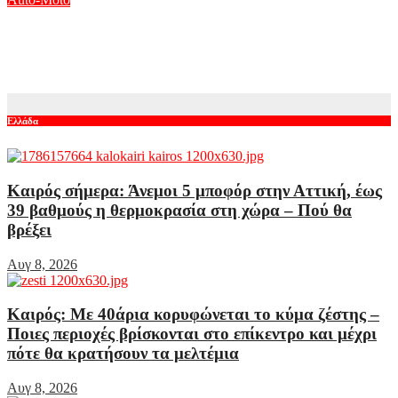
10 μεταχειρισμένα B-SUV που αξίζει να αγοράσεις – Τιμή,
υπέρ-κατά, τι να προσέξεις
Αυγ 7, 2026
Ελλάδα
Καιρός σήμερα: Άνεμοι 5 μποφόρ στην Αττική, έως
39 βαθμούς η θερμοκρασία στη χώρα – Πού θα
βρέξει
Αυγ 8, 2026
Καιρός: Με 40άρια κορυφώνεται το κύμα ζέστης –
Ποιες περιοχές βρίσκονται στο επίκεντρο και μέχρι
πότε θα κρατήσουν τα μελτέμια
Αυγ 8, 2026