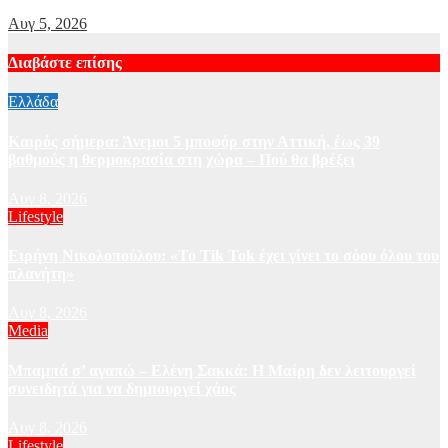
Αυγ 5, 2026
Διαβάστε επίσης
Ελλάδα
Καιρός σήμερα: Άνεμοι 5 μποφόρ στην Αττική, έως 39
βαθμούς η θερμοκρασία στη χώρα – Πού θα βρέξει
Αυγ 8, 2026
Lifestyle
Ειρήνη Νικολοπούλου: «Το Tik Tok έχει γίνει το σόου όλου του
πλανήτη»
Αυγ 8, 2026
Media
Μπαμπά σ’ αγαπώ – Ελένη Σακκά: Η Μαίρη δεν λειτουργεί
συνειδητά για να δημιουργεί χάος
Αυγ 8, 2026
Lifestyle