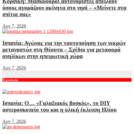
Κορσική: Μασκοφόροι αυτονομιστές απειλούν
όσους αγοράζουν ακίνητα στο νησί – «Μείνετε στα
σπίτια σας»
Αυγ 7, 2026
Ισπανία: Αγώνας για την ταυτοποίηση των νεκρών
μεταναστών στη Θέουτα – Σχέδιο για μεταφορά
ανηλίκων στην ηπειρωτική χώρα
Αυγ 7, 2026
Τεχνολογία
Ισπανία: Ο… «Γαλαξιακός βοσκός», το DIY
αστεροσκοπείο του και η ολική έκλειψη Ηλίου
Αυγ 7, 2026