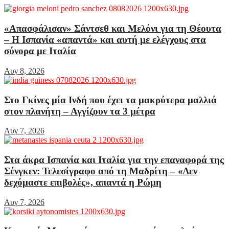
«Απασφάλισαν» Σάντσεθ και Μελόνι για τη Θέουτα
– Η Ισπανία «απαντά» και αυτή με ελέγχους στα
σύνορα με Ιταλία
Αυγ 8, 2026
Στο Γκίνες μία Ινδή που έχει τα μακρύτερα μαλλιά
στον πλανήτη – Αγγίζουν τα 3 μέτρα
Αυγ 7, 2026
Στα άκρα Ισπανία και Ιταλία για την επαναφορά της
Σένγκεν: Τελεσίγραφο από τη Μαδρίτη – «Δεν
δεχόμαστε επιβολές», απαντά η Ρώμη
Αυγ 7, 2026