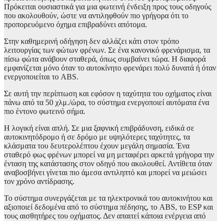
Πρόκειται ουσιαστικά για μια φωτεινή ένδειξη προς τους οδηγούς
που ακολουθούν, ώστε να αντιληφθούν πιο γρήγορα ότι το
προπορευόμενο όχημα επιβραδύνει απότομα.
Στην καθημερινή οδήγηση δεν αλλάζει κάτι στον τρόπο
λειτουργίας των φώτων φρένων. Σε ένα κανονικό φρενάρισμα, τα
πίσω φώτα ανάβουν σταθερά, όπως συμβαίνει τώρα. Η διαφορά
εμφανίζεται μόνο όταν το αυτοκίνητο φρενάρει πολύ δυνατά ή όταν
ενεργοποιείται το ABS.
Σε αυτή την περίπτωση και εφόσον η ταχύτητα του οχήματος είναι
πάνω από τα 50 χλμ./ώρα, το σύστημα ενεργοποιεί αυτόματα ένα
πιο έντονο φωτεινό σήμα.
Η λογική είναι απλή. Σε μια ξαφνική επιβράδυνση, ειδικά σε
αυτοκινητόδρομο ή σε δρόμο με υψηλότερες ταχύτητες, τα
κλάσματα του δευτερολέπτου έχουν μεγάλη σημασία. Ένα
σταθερό φως φρένων μπορεί να μη μεταφέρει αρκετά γρήγορα την
ένταση της κατάστασης στον οδηγό που ακολουθεί. Αντίθετα όταν
αναβοσβήνει γίνεται πιο άμεσα αντιληπτό και μπορεί να μειώσει
τον χρόνο αντίδρασης.
Το σύστημα συνεργάζεται με τα ηλεκτρονικά του αυτοκινήτου και
αξιοποιεί δεδομένα από το σύστημα πέδησης, το ABS, το ESP και
τους αισθητήρες του οχήματος. Δεν απαιτεί κάποια ενέργεια από