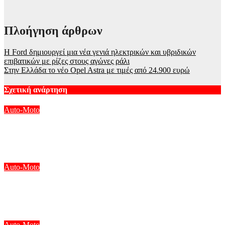
Πλοήγηση άρθρων
H Ford δημιουργεί μια νέα γενιά ηλεκτρικών και υβριδικών
επιβατικών με ρίζες στους αγώνες ράλι
Στην Ελλάδα το νέο Opel Astra με τιμές από 24.900 ευρώ
Σχετική ανάρτηση
Auto-Moto
Toyota C-HR σάντουιτς σε δύο νταλίκες – Γρατζουνιές οι
επιβάτες
Αυγ 8, 2026
Auto-Moto
Ο Marco Bezzecchi επέστρεψε μετά την ανάρρωση με
ταχύτερο χρόνο στα ελεύθερα του βρετανικού MotoGP
Αυγ 7, 2026
Auto-Moto