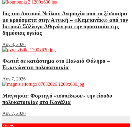
Ιός του Δυτικού Νείλου: Ανησυχία από το ξέσπασμα
με κρούσματα στην Αττική – «Καμπανάκι» από τον
Ιατρικό Σύλλογο Αθηνών για την προστασία της
δημόσιας υγείας
Αυγ 8, 2026
Φωτιά σε κατάστημα στο Παλαιό Φάληρο –
Εκκενώνεται πολυκατοικία
Αυγ 7, 2026
Μαγνησία: Φορτηγό «ισοπέδωσε» την είσοδο
πολυκατοικίας στα Κανάλια
Αυγ 7, 2026
Κόσμος