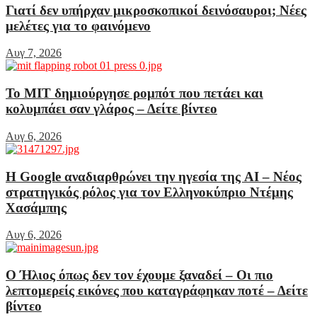
Γιατί δεν υπήρχαν μικροσκοπικοί δεινόσαυροι; Νέες
μελέτες για το φαινόμενο
Αυγ 7, 2026
Το MIT δημιούργησε ρομπότ που πετάει και
κολυμπάει σαν γλάρος – Δείτε βίντεο
Αυγ 6, 2026
Η Google αναδιαρθρώνει την ηγεσία της AI – Νέος
στρατηγικός ρόλος για τον Ελληνοκύπριο Ντέμης
Χασάμπης
Αυγ 6, 2026
Ο Ήλιος όπως δεν τον έχουμε ξαναδεί – Οι πιο
λεπτομερείς εικόνες που καταγράφηκαν ποτέ – Δείτε
βίντεο