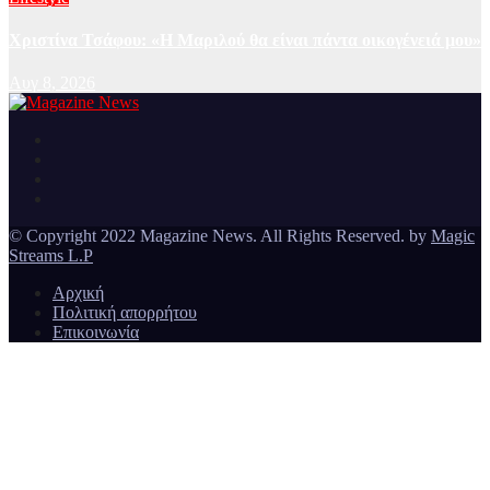
Χριστίνα Τσάφου: «Η Μαριλού θα είναι πάντα οικογένειά μου»
Αυγ 8, 2026
Ειδήσεις και νέα από την Ελλάδα και από όλο τον κόσμο
Magazine News
© Copyright 2022 Magazine News. All Rights Reserved. by
Magic
Streams L.P
Αρχική
Πολιτική απορρήτου
Επικοινωνία