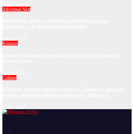
Αυγ 6, 2026
Αθλητικά Νέα
Ολυμπιακός: Τέλος ο Φρανσίσκο Ορτέγκα από τους
Πειραιώτες – Το συγκινητικό του «αντίο»
Αυγ 6, 2026
Κόσμος
Δούναβης: Η ξηρασία αποκαλύπτει τη χαμένη γέφυρα του
Κωνσταντίνου
Αυγ 6, 2026
Culture
Κορινθία: Αρχαίος Λιμένας Κεγχρεών, Εξαμίλιο Τείχος και
Aρχαίος Δίολκος αποδίδονται στο κοινό – ertnews.gr
Αυγ 6, 2026
Ειδήσεις και νέα από την Ελλάδα και από όλο τον κόσμο
Magazine News