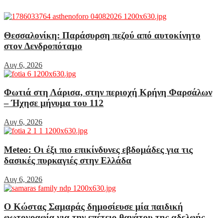
Θεσσαλονίκη: Παράσυρση πεζού από αυτοκίνητο
στον Δενδροπόταμο
Αυγ 6, 2026
Φωτιά στη Λάρισα, στην περιοχή Κρήνη Φαρσάλων
– Ήχησε μήνυμα του 112
Αυγ 6, 2026
Meteo: Οι έξι πιο επικίνδυνες εβδομάδες για τις
δασικές πυρκαγιές στην Ελλάδα
Αυγ 6, 2026
Ο Κώστας Σαμαράς δημοσίευσε μία παιδική
φωτογραφία για την επέτειο θανάτου της αδελφής