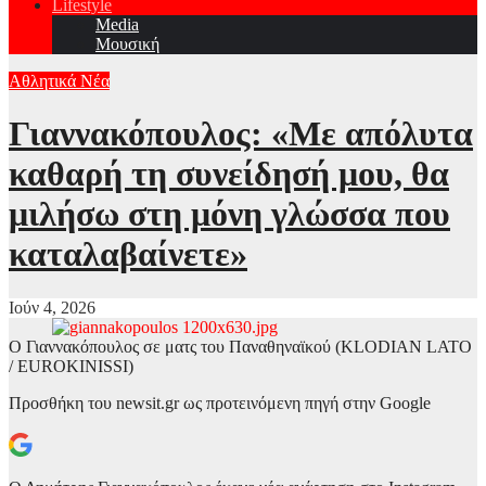
Lifestyle
Media
Μουσική
Αθλητικά Νέα
Γιαννακόπουλος: «Με απόλυτα
καθαρή τη συνείδησή μου, θα
μιλήσω στη μόνη γλώσσα που
καταλαβαίνετε»
Ιούν 4, 2026
Ο Γιαννακόπουλος σε ματς του Παναθηναϊκού (KLODIAN LATO
/ EUROKINISSI)
Προσθήκη του newsit.gr ως προτεινόμενη πηγή στην Google