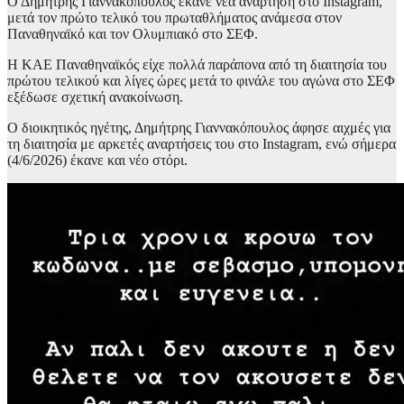
Ο Δημήτρης Γιαννακόπουλος έκανε νέα ανάρτηση στο Ιnstagram,
μετά τον πρώτο τελικό του πρωταθλήματος ανάμεσα στον
Παναθηναϊκό και τον Ολυμπιακό στο ΣΕΦ.
Η ΚΑΕ Παναθηναϊκός είχε πολλά παράπονα από τη διαιτησία του
πρώτου τελικού και λίγες ώρες μετά το φινάλε του αγώνα στο ΣΕΦ
εξέδωσε σχετική ανακοίνωση.
Ο διοικητικός ηγέτης, Δημήτρης Γιαννακόπουλος άφησε αιχμές για
τη διαιτησία με αρκετές αναρτήσεις του στο Instagram, ενώ σήμερα
(4/6/2026) έκανε και νέο στόρι.