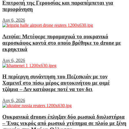
Επιτροπή της Γερουσίας και παραπέμπεται για
περιφρόνηση
Αυγ 6, 2026
Λειψία: Μετέφερε πυρομαχικά το ουκρανικό
αεροσκάφος κοντά στο οποίο βρέθηκε το drone με
εκρηκτικά
Αυγ 6, 2026
Η περίεργη συνάντηση του Πεζεσκιάν με τον
Χαμενεΐ στο πίσω μέρος αυτοκινήτου με φιμέ
τζάμια – Δεν κατάφερε ποτέ να τον δει
Αυγ 6, 2026
Ουκρανικά drones έπληξαν δύο ρωσικά διυλιστήρια
– Ένας νεκρός από ρωσικό χτύπημα σε πλοίο με ξένη