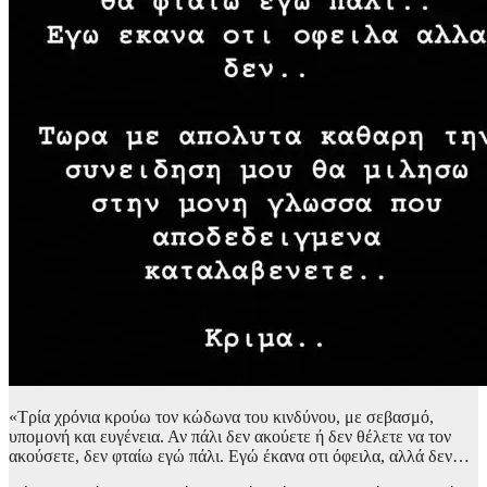
«Τρία χρόνια κρούω τον κώδωνα του κινδύνου, με σεβασμό,
υπομονή και ευγένεια. Αν πάλι δεν ακούετε ή δεν θέλετε να τον
ακούσετε, δεν φταίω εγώ πάλι. Εγώ έκανα οτι όφειλα, αλλά δεν…