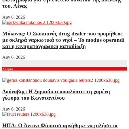
του, Λένας
Αυγ 6, 2026
Μύκονος: Ο Σκοπιανός drug dealer που προμήθευε
με σκληρά ναρκωτικά το νησί – Το modus operandi
και η κινηματογραφική καταδίωξη
Αυγ 6, 2026
Κόσμος
Δούναβης: Η ξηρασία αποκαλύπτει τη χαμένη
γέφυρα του Κωνσταντίνου
Αυγ 6, 2026
ΗΠΑ: Ο Άντονι Φάουτσι αρνήθηκε να μιλήσει σε