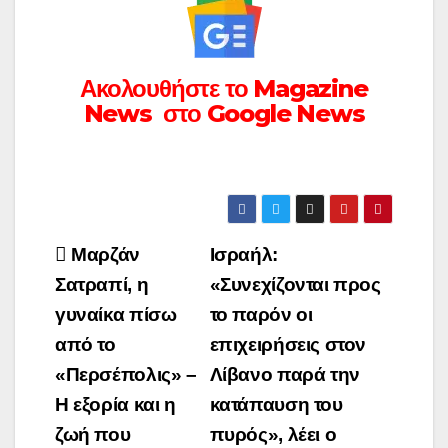
Ακολουθήστε το Magazine
News στο Google News
Πλοήγηση
Μαρζάν
Ισραήλ:
άρθρων
Σατραπί, η
«Συνεχίζονται προς
γυναίκα πίσω
το παρόν οι
από το
επιχειρήσεις στον
«Περσέπολις» –
Λίβανο παρά την
Η εξορία και η
κατάπαυση του
ζωή που
πυρός», λέει ο