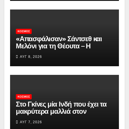
ΗΠΑ»
ΚΌΣΜΟΣ
«Απασφάλισαν» Σάντσεθ και
Μελόνι για τη Θέουτα – Η
Ισπανία «απαντά» και αυτή με
ΑΥΓ 8, 2026
ελέγχους στα σύνορα με Ιταλία
ΚΌΣΜΟΣ
Στο Γκίνες μία Ινδή που έχει τα
μακρύτερα μαλλιά στον
πλανήτη – Αγγίζουν τα 3 μέτρα
ΑΥΓ 7, 2026