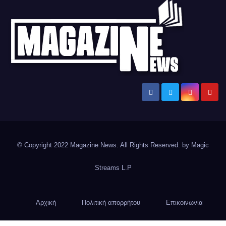
Magazine News
Ειδήσεις και νέα από την Ελλάδα και από όλο τον κόσμο
© Copyright 2022 Magazine News. All Rights Reserved. by
Magic
Streams L.P
Αρχική
Πολιτική απορρήτου
Επικοινωνία