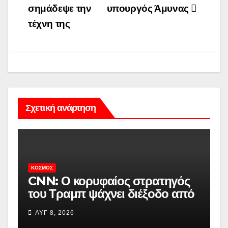
σημάδεψε την
υπουργός Άμυνας
τέχνη της
Σχετική ανάρτηση
ΚΌΣΜΟΣ
CNN: Ο κορυφαίος στρατηγός
του Τραμπ ψάχνει διέξοδο από
τον πόλεμο στο Ιράν –
ΑΥΓ 8, 2026
«Περιορισμένες οι επιλογές των