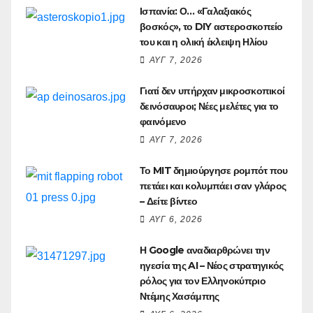
Ισπανία: Ο… «Γαλαξιακός
βοσκός», το DIY αστεροσκοπείο
του και η ολική έκλειψη Ηλίου
ΑΥΓ 7, 2026
Γιατί δεν υπήρχαν μικροσκοπικοί
δεινόσαυροι; Νέες μελέτες για το
φαινόμενο
ΑΥΓ 7, 2026
Το MIT δημιούργησε ρομπότ που
πετάει και κολυμπάει σαν γλάρος
– Δείτε βίντεο
ΑΥΓ 6, 2026
Η Google αναδιαρθρώνει την
ηγεσία της AI – Νέος στρατηγικός
ρόλος για τον Ελληνοκύπριο
Ντέμης Χασάμπης