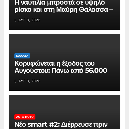
Η ναυτιλία μπροστά σε υψηλό
ρίσκο και στη Μαύρη Θάλασσα –
Αυξημένα ναύλα και ασφάλιστρα
ΑΥΓ 8, 2026
πολέμου
ΕΛΛΆΔΑ
Κορυφώνεται η έξοδος του
Αυγούστου: Πάνω από 56.000
αδειούχοι αναχωρούν σήμερα
ΑΥΓ 8, 2026
από τα λιμάνια της Αττικής
AUTO-MOTO
Νέο smart #2: Διέρρευσε πριν