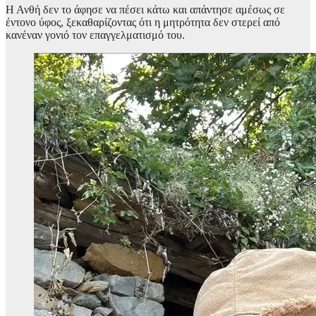
Η Ανθή δεν το άφησε να πέσει κάτω και απάντησε αμέσως σε
έντονο ύφος, ξεκαθαρίζοντας ότι η μητρότητα δεν στερεί από
κανέναν γονιό τον επαγγελματισμό του.