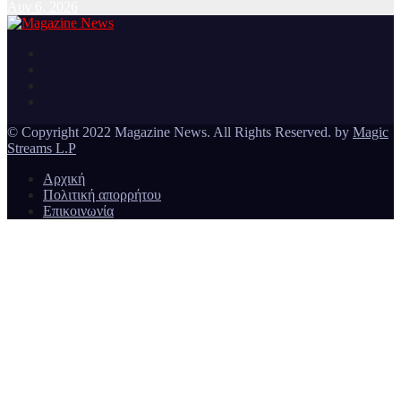
Αυγ 6, 2026
Ειδήσεις και νέα από την Ελλάδα και από όλο τον κόσμο
Magazine News
© Copyright 2022 Magazine News. All Rights Reserved. by
Magic
Streams L.P
Αρχική
Πολιτική απορρήτου
Επικοινωνία