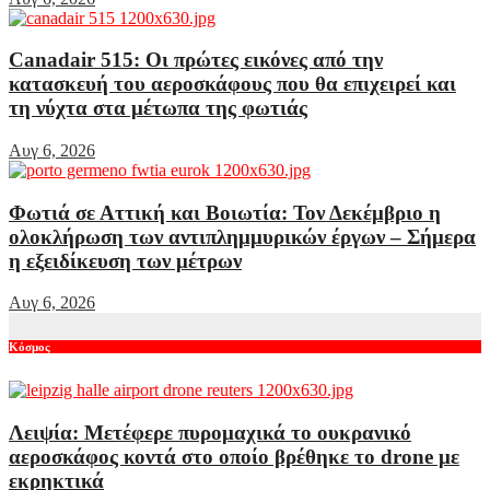
Canadair 515: Οι πρώτες εικόνες από την
κατασκευή του αεροσκάφους που θα επιχειρεί και
τη νύχτα στα μέτωπα της φωτιάς
Αυγ 6, 2026
Φωτιά σε Αττική και Βοιωτία: Τον Δεκέμβριο η
ολοκλήρωση των αντιπλημμυρικών έργων – Σήμερα
η εξειδίκευση των μέτρων
Αυγ 6, 2026
Κόσμος
Λειψία: Μετέφερε πυρομαχικά το ουκρανικό
αεροσκάφος κοντά στο οποίο βρέθηκε το drone με
εκρηκτικά