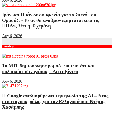
Αυγ 6, 2026
Ιράν και Ομάν σε συμφωνία για τα Στενά του
Ορμούζ: «Το αν θα ανοίξουν εξαρτάται από τις
ΗΠΑ», λέει η Τεχεράνη
Αυγ 6, 2026
Τεχνολογία
Το MIT δημιούργησε ρομπότ που πετάει και
κολυμπάει σαν γλάρος – Δείτε βίντεο
Αυγ 6, 2026
Η Google αναδιαρθρώνει την ηγεσία της AI – Νέος
στρατηγικός ρόλος για τον Ελληνοκύπριο Ντέμης
Χασάμπης