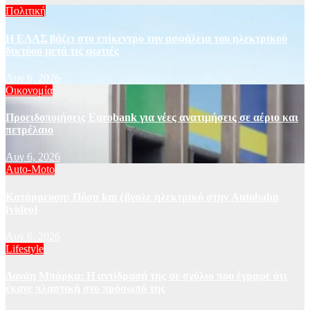
Πολιτική
Η ΕΛΑΣ βάζει στο επίκεντρο την ασφάλεια του ηλεκτρικού
δικτύου μετά τις φωτιές
Αυγ 6, 2026
Οικονομία
Προειδοποιήσεις Eurobank για νέες ανατιμήσεις σε αέριο και
πετρέλαιο
Αυγ 6, 2026
Auto-Moto
Κατάρρευση: Πόσα km έβγαλε ηλεκτρικό στην Autobahn
[video]
Αυγ 6, 2026
Lifestyle
Δανάη Μπάρκα: Η αντίδρασή της σε σχόλιο που έγραφε ότι
έκανε πλαστική στο πρόσωπό της