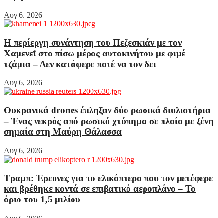
Αυγ 6, 2026
Η περίεργη συνάντηση του Πεζεσκιάν με τον
Χαμενεΐ στο πίσω μέρος αυτοκινήτου με φιμέ
τζάμια – Δεν κατάφερε ποτέ να τον δει
Αυγ 6, 2026
Ουκρανικά drones έπληξαν δύο ρωσικά διυλιστήρια
– Ένας νεκρός από ρωσικό χτύπημα σε πλοίο με ξένη
σημαία στη Μαύρη Θάλασσα
Αυγ 6, 2026
Τραμπ: Έρευνες για το ελικόπτερο που τον μετέφερε
και βρέθηκε κοντά σε επιβατικό αεροπλάνο – Το
όριο του 1,5 μιλίου