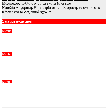
Μαλέσκου, πολλά δεν θα τα έκανα ξανά έτσι
Ναταλία Αργυράκη: Η εμπειρία στην τηλεόραση, το όνειρο στις
Κάννες και τα σεξιστικά σχόλια
Σχετική ανάρτηση
Media
Μπαμπά, σ’ αγαπώ spoiler: Η Βιργινία χάνει το νηπιαγωγείο
Αυγ 6, 2026
Media
Νόμοι της καρδιάς – Η συνάντηση Γιλντιρίμ & Μπορά
αποκαλύπτει την αλήθεια
Αυγ 6, 2026
Media
Ο Ιακωβίδης έφερε αναστάτωση στο πλατό! Η ατάκα της
Γεωργαντή και η αντίδραση του Κολοκυθά
Αυγ 6, 2026