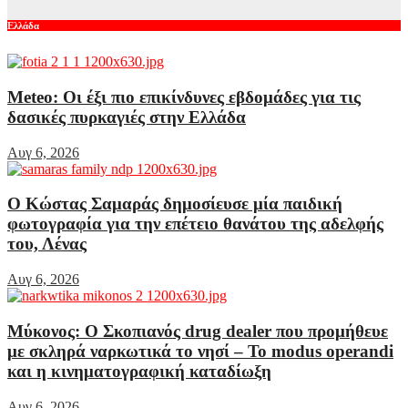
Ελλάδα
Meteo: Οι έξι πιο επικίνδυνες εβδομάδες για τις
δασικές πυρκαγιές στην Ελλάδα
Αυγ 6, 2026
Ο Κώστας Σαμαράς δημοσίευσε μία παιδική
φωτογραφία για την επέτειο θανάτου της αδελφής
του, Λένας
Αυγ 6, 2026
Μύκονος: Ο Σκοπιανός drug dealer που προμήθευε
με σκληρά ναρκωτικά το νησί – Το modus operandi
και η κινηματογραφική καταδίωξη
Αυγ 6, 2026