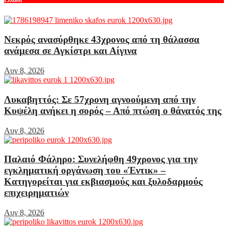
Νεκρός ανασύρθηκε 43χρονος από τη θάλασσα
ανάμεσα σε Αγκίστρι και Αίγινα
Αυγ 8, 2026
Λυκαβηττός: Σε 57χρονη αγνοούμενη από την
Κυψέλη ανήκει η σορός – Από πτώση ο θάνατός της
Αυγ 8, 2026
Παλαιό Φάληρο: Συνελήφθη 49χρονος για την
εγκληματική οργάνωση του «Έντικ» –
Κατηγορείται για εκβιασμούς και ξυλοδαρμούς
επιχειρηματιών
Αυγ 8, 2026