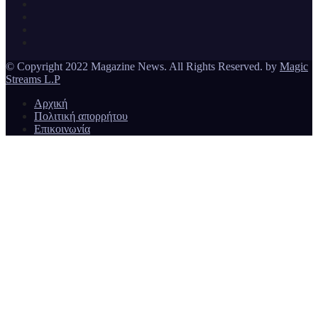
Ειδήσεις και νέα από την Ελλάδα και από όλο τον κόσμο
Magazine News
© Copyright 2022 Magazine News. All Rights Reserved. by
Magic
Streams L.P
Αρχική
Πολιτική απορρήτου
Επικοινωνία