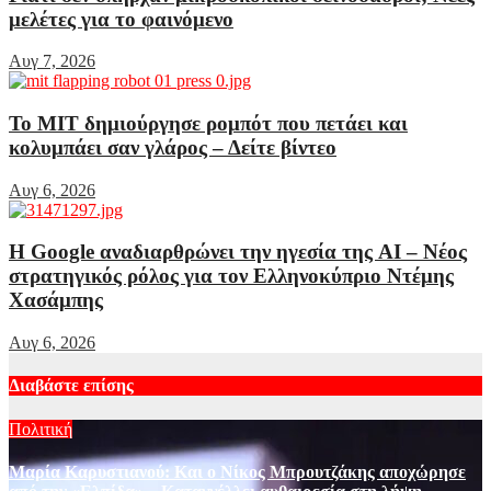
μελέτες για το φαινόμενο
Αυγ 7, 2026
Το MIT δημιούργησε ρομπότ που πετάει και
κολυμπάει σαν γλάρος – Δείτε βίντεο
Αυγ 6, 2026
Η Google αναδιαρθρώνει την ηγεσία της AI – Νέος
στρατηγικός ρόλος για τον Ελληνοκύπριο Ντέμης
Χασάμπης
Αυγ 6, 2026
Διαβάστε επίσης
Πολιτική
Μαρία Καρυστιανού: Και ο Νίκος Μπρουτζάκης αποχώρησε