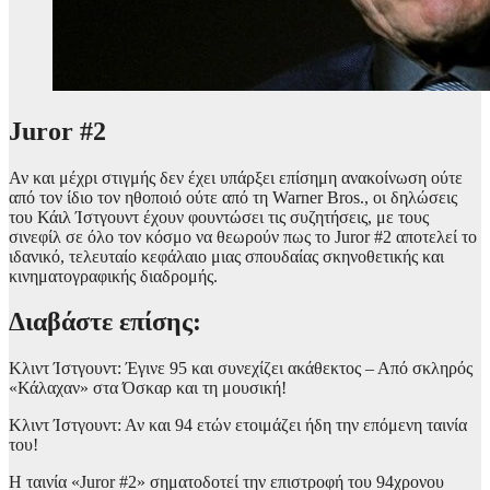
Juror #2
Αν και μέχρι στιγμής δεν έχει υπάρξει επίσημη ανακοίνωση ούτε
από τον ίδιο τον ηθοποιό ούτε από τη Warner Bros., οι δηλώσεις
του Κάιλ Ίστγουντ έχουν φουντώσει τις συζητήσεις, με τους
σινεφίλ σε όλο τον κόσμο να θεωρούν πως το Juror #2 αποτελεί το
ιδανικό, τελευταίο κεφάλαιο μιας σπουδαίας σκηνοθετικής και
κινηματογραφικής διαδρομής.
Διαβάστε επίσης:
Κλιντ Ίστγουντ: Έγινε 95 και συνεχίζει ακάθεκτος – Από σκληρός
«Κάλαχαν» στα Όσκαρ και τη μουσική!
Κλιντ Ίστγουντ: Αν και 94 ετών ετοιμάζει ήδη την επόμενη ταινία
του!
Η ταινία «Juror #2» σηματοδοτεί την επιστροφή του 94χρονου