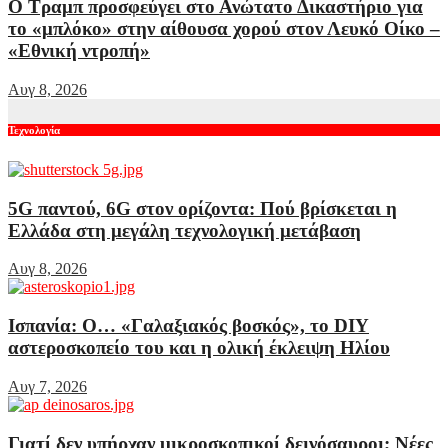
Ο Τραμπ προσφεύγει στο Ανώτατο Δικαστήριο για
το «μπλόκο» στην αίθουσα χορού στον Λευκό Οίκο –
«Εθνική ντροπή»
Αυγ 8, 2026
Τεχνολογία
5G παντού, 6G στον ορίζοντα: Πού βρίσκεται η
Ελλάδα στη μεγάλη τεχνολογική μετάβαση
Αυγ 8, 2026
Ισπανία: Ο… «Γαλαξιακός βοσκός», το DIY
αστεροσκοπείο του και η ολική έκλειψη Ηλίου
Αυγ 7, 2026
Γιατί δεν υπήρχαν μικροσκοπικοί δεινόσαυροι; Νέες