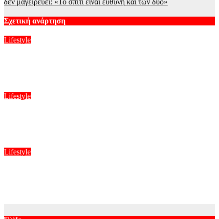
δεν μαγειρεύει: «Το σπίτι είναι ευθύνη και των δύο»
Σχετική ανάρτηση
Lifestyle
H Ιωάννα Σιαμπάνη ανέβασε φωτογραφίες με τους γιους της –
Η στιγμή του θηλασμού και οι μέρες χωρίς πρόγραμμα
Αυγ 8, 2026
Lifestyle
Γιάννης Τσιμιτσέλης: Η συγκινητική ανάρτηση για τα γενέθλια
του αδελφού του και ο δυνατός τους δεσμό
Αυγ 8, 2026
Lifestyle
Ανδρομάχη: Μπέρδεψε τους σταθμούς της περιοδείας της – Το
επικό λάθος με Μέθανα και Μεθώνη
Αυγ 8, 2026
Ελλάδα