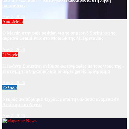
από την «Ελπίδα» – Καταγγέλλει αυθαιρεσία στη λήψη
αποφάσεων
Αυγ 8, 2026
Auto-Moto
O Martin στην pole position για το σημερινό Sprint και το
αυριανό Grand Prix στο MotoGP της Μ. Βρετανίας
Αυγ 8, 2026
Lifestyle
H Ιωάννα Σιαμπάνη ανέβασε φωτογραφίες με τους γιους της –
Η στιγμή του θηλασμού και οι μέρες χωρίς πρόγραμμα
Αυγ 8, 2026
Ελλάδα
Νεκρός ανασύρθηκε 43χρονος από τη θάλασσα ανάμεσα σε
Αγκίστρι και Αίγινα
Αυγ 8, 2026