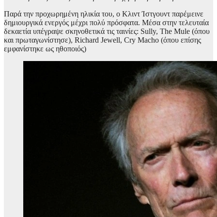
Παρά την προχωρημένη ηλικία του, ο Κλιντ Ίστγουντ παρέμεινε
δημιουργικά ενεργός μέχρι πολύ πρόσφατα. Μέσα στην τελευταία
δεκαετία υπέγραψε σκηνοθετικά τις ταινίες: Sully, The Mule (όπου
και πρωταγωνίστησε), Richard Jewell, Cry Macho (όπου επίσης
εμφανίστηκε ως ηθοποιός)