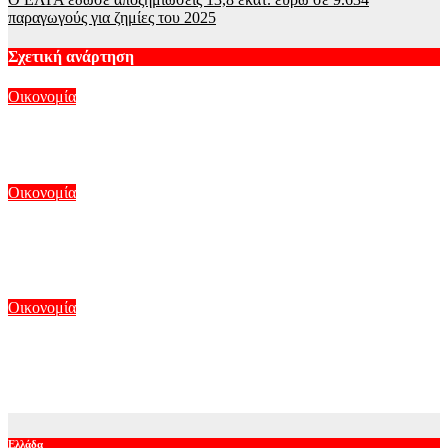
παραγωγούς για ζημίες του 2025
Σχετική ανάρτηση
Οικονομία
Wall Street: Επιστροφή στα κέρδη και νέο ρεκόρ για S&P 500
Αυγ 8, 2026
Οικονομία
Η πλατφόρμα της ΕΑΕ 2025 άνοιξε ξανά για διορθώσεις και
συμπληρώσεις από τους παραγωγούς
Αυγ 7, 2026
Οικονομία
Η ΔΕΗ έκλεισε συμφωνία για ΑΠΕ άνω των 2 GW σε Πολωνία
και Ουγγαρία
Αυγ 7, 2026
Ελλάδα