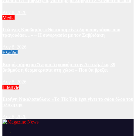
Ζώδια: Οι προβλέψεις για σήμερα Σάββατο 8 Αυγούστου 2026
Αυγ 8, 2026
Media
Γιώργος Κουβαράς: «Θα παραμείνω δημοσιογράφος που
τραγουδάει…» – Η συνεργασία με τον Σαββιδάκη
Αυγ 8, 2026
Ελλάδα
Καιρός σήμερα: Άνεμοι 5 μποφόρ στην Αττική, έως 39
βαθμούς η θερμοκρασία στη χώρα – Πού θα βρέξει
Αυγ 8, 2026
Lifestyle
Ειρήνη Νικολοπούλου: «Το Tik Tok έχει γίνει το σόου όλου του
πλανήτη»
Αυγ 8, 2026
Ειδήσεις και νέα από την Ελλάδα και από όλο τον κόσμο