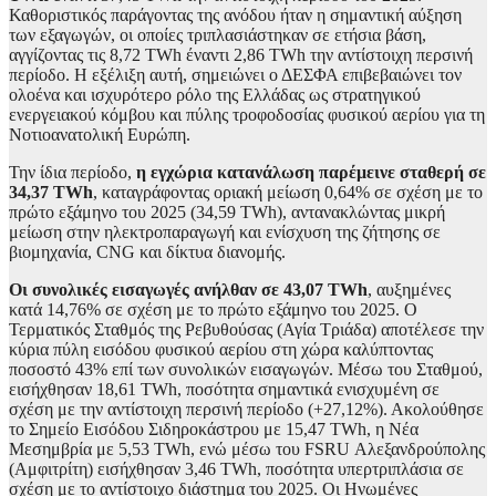
Καθοριστικός παράγοντας της ανόδου ήταν η σημαντική αύξηση
των εξαγωγών, οι οποίες τριπλασιάστηκαν σε ετήσια βάση,
αγγίζοντας τις 8,72 TWh έναντι 2,86 TWh την αντίστοιχη περσινή
περίοδο. Η εξέλιξη αυτή, σημειώνει ο ΔΕΣΦΑ επιβεβαιώνει τον
ολοένα και ισχυρότερο ρόλο της Ελλάδας ως στρατηγικού
ενεργειακού κόμβου και πύλης τροφοδοσίας φυσικού αερίου για τη
Νοτιοανατολική Ευρώπη.
Την ίδια περίοδο,
η εγχώρια κατανάλωση παρέμεινε σταθερή σε
34,37 TWh
, καταγράφοντας οριακή μείωση 0,64% σε σχέση με το
πρώτο εξάμηνο του 2025 (34,59 TWh), αντανακλώντας μικρή
μείωση στην ηλεκτροπαραγωγή και ενίσχυση της ζήτησης σε
βιομηχανία, CNG και δίκτυα διανομής.
Οι συνολικές εισαγωγές ανήλθαν σε 43,07 TWh
, αυξημένες
κατά 14,76% σε σχέση με το πρώτο εξάμηνο του 2025. Ο
Τερματικός Σταθμός της Ρεβυθούσας (Αγία Τριάδα) αποτέλεσε την
κύρια πύλη εισόδου φυσικού αερίου στη χώρα καλύπτοντας
ποσοστό 43% επί των συνολικών εισαγωγών. Μέσω του Σταθμού,
εισήχθησαν 18,61 TWh, ποσότητα σημαντικά ενισχυμένη σε
σχέση με την αντίστοιχη περσινή περίοδο (+27,12%). Ακολούθησε
το Σημείο Εισόδου Σιδηροκάστρου με 15,47 TWh, η Νέα
Μεσημβρία με 5,53 TWh, ενώ μέσω του FSRU Αλεξανδρούπολης
(Αμφιτρίτη) εισήχθησαν 3,46 TWh, ποσότητα υπερτριπλάσια σε
σχέση με το αντίστοιχο διάστημα του 2025. Οι Ηνωμένες