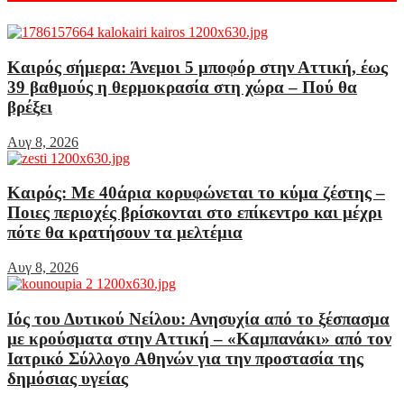
Καιρός σήμερα: Άνεμοι 5 μποφόρ στην Αττική, έως
39 βαθμούς η θερμοκρασία στη χώρα – Πού θα
βρέξει
Αυγ 8, 2026
Καιρός: Με 40άρια κορυφώνεται το κύμα ζέστης –
Ποιες περιοχές βρίσκονται στο επίκεντρο και μέχρι
πότε θα κρατήσουν τα μελτέμια
Αυγ 8, 2026
Ιός του Δυτικού Νείλου: Ανησυχία από το ξέσπασμα
με κρούσματα στην Αττική – «Καμπανάκι» από τον
Ιατρικό Σύλλογο Αθηνών για την προστασία της
δημόσιας υγείας