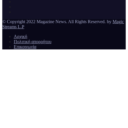
Magazine News
© Copyright 2022 Magazine News. All Rights Reserved. by
Magic
Streams L.P
Αρχική
Πολιτική απορρήτου
Επικοινωνία