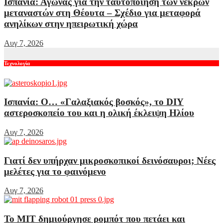
Ισπανία: Αγώνας για την ταυτοποίηση των νεκρών
μεταναστών στη Θέουτα – Σχέδιο για μεταφορά
ανηλίκων στην ηπειρωτική χώρα
Αυγ 7, 2026
Τεχνολογία
Ισπανία: Ο… «Γαλαξιακός βοσκός», το DIY
αστεροσκοπείο του και η ολική έκλειψη Ηλίου
Αυγ 7, 2026
Γιατί δεν υπήρχαν μικροσκοπικοί δεινόσαυροι; Νέες
μελέτες για το φαινόμενο
Αυγ 7, 2026
Το MIT δημιούργησε ρομπότ που πετάει και