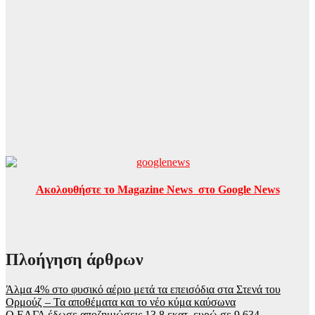
Ακολουθήστε το Magazine News στο Google News
Πλοήγηση άρθρων
Άλμα 4% στο φυσικό αέριο μετά τα επεισόδια στα Στενά του
Ορμούζ – Τα αποθέματα και το νέο κύμα καύσωνα
Ο ΕΛΓΑ έδωσε αποζημιώσεις 13,8 εκατ. ευρώ σε 9.634