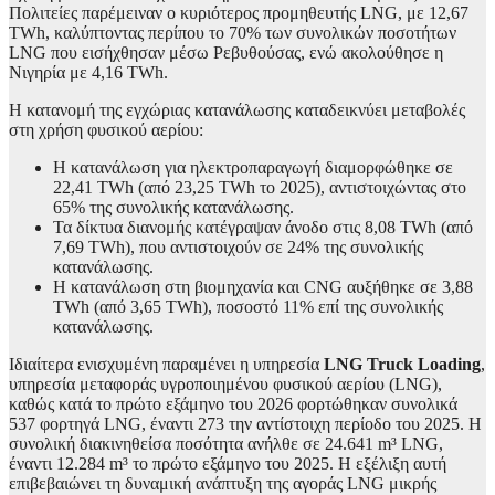
Πολιτείες παρέμειναν ο κυριότερος προμηθευτής LNG, με 12,67
TWh, καλύπτοντας περίπου το 70% των συνολικών ποσοτήτων
LNG που εισήχθησαν μέσω Ρεβυθούσας, ενώ ακολούθησε η
Νιγηρία με 4,16 TWh.
Η κατανομή της εγχώριας κατανάλωσης καταδεικνύει μεταβολές
στη χρήση φυσικού αερίου:
Η κατανάλωση για ηλεκτροπαραγωγή διαμορφώθηκε σε
22,41 TWh (από 23,25 TWh το 2025), αντιστοιχώντας στο
65% της συνολικής κατανάλωσης.
Τα δίκτυα διανομής κατέγραψαν άνοδο στις 8,08 TWh (από
7,69 TWh), που αντιστοιχούν σε 24% της συνολικής
κατανάλωσης.
Η κατανάλωση στη βιομηχανία και CNG αυξήθηκε σε 3,88
TWh (από 3,65 TWh), ποσοστό 11% επί της συνολικής
κατανάλωσης.
Ιδιαίτερα ενισχυμένη παραμένει η υπηρεσία
LNG Truck Loading
,
υπηρεσία μεταφοράς υγροποιημένου φυσικού αερίου (LNG),
καθώς κατά το πρώτο εξάμηνο του 2026 φορτώθηκαν συνολικά
537 φορτηγά LNG, έναντι 273 την αντίστοιχη περίοδο του 2025. Η
συνολική διακινηθείσα ποσότητα ανήλθε σε 24.641 m³ LNG,
έναντι 12.284 m³ το πρώτο εξάμηνο του 2025. Η εξέλιξη αυτή
επιβεβαιώνει τη δυναμική ανάπτυξη της αγοράς LNG μικρής