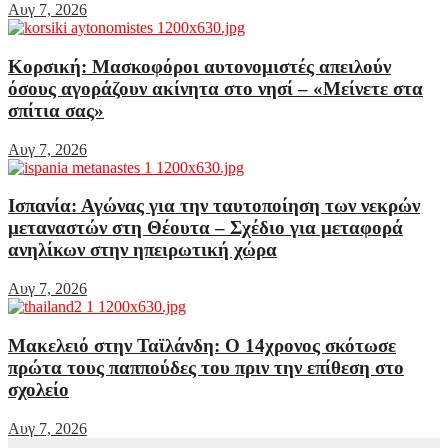
Αυγ 7, 2026
Κορσική: Μασκοφόροι αυτονομιστές απειλούν
όσους αγοράζουν ακίνητα στο νησί – «Μείνετε στα
σπίτια σας»
Αυγ 7, 2026
Ισπανία: Αγώνας για την ταυτοποίηση των νεκρών
μεταναστών στη Θέουτα – Σχέδιο για μεταφορά
ανηλίκων στην ηπειρωτική χώρα
Αυγ 7, 2026
Μακελειό στην Ταϊλάνδη: Ο 14χρονος σκότωσε
πρώτα τους παππούδες του πριν την επίθεση στο
σχολείο
Αυγ 7, 2026