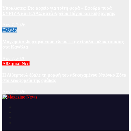
Υποκλοπές: Στο αρχείο για τρίτη φορά – Σφοδρά πυρά
ΣΥΡΙΖΑ και ΕΛΑΣ κατά Αρείου Πάγου και κυβέρνησης
Αυγ 7, 2026
Ελλάδα
Μαγνησία: Φορτηγό «ισοπέδωσε» την είσοδο πολυκατοικίας
στα Κανάλια
Αυγ 7, 2026
Αθλητικά Νέα
Η Λίβερπουλ έβαλε τη μορφή του αδικοχαμένου Ντιόγκο Ζότα
στο λεωφορείο της ομάδας
Αυγ 7, 2026
Ειδήσεις και νέα από την Ελλάδα και από όλο τον κόσμο
Magazine News