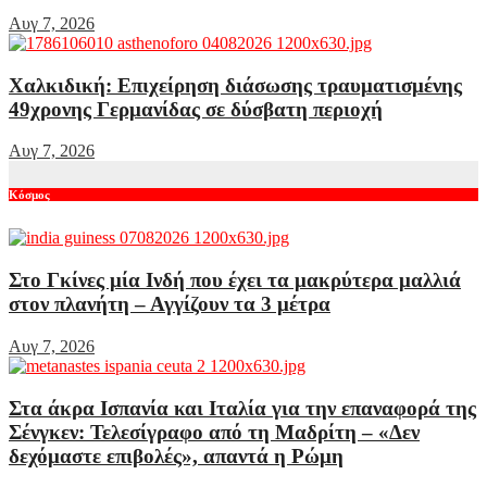
Αυγ 7, 2026
Χαλκιδική: Επιχείρηση διάσωσης τραυματισμένης
49χρονης Γερμανίδας σε δύσβατη περιοχή
Αυγ 7, 2026
Κόσμος
Στο Γκίνες μία Ινδή που έχει τα μακρύτερα μαλλιά
στον πλανήτη – Αγγίζουν τα 3 μέτρα
Αυγ 7, 2026
Στα άκρα Ισπανία και Ιταλία για την επαναφορά της
Σένγκεν: Τελεσίγραφο από τη Μαδρίτη – «Δεν
δεχόμαστε επιβολές», απαντά η Ρώμη