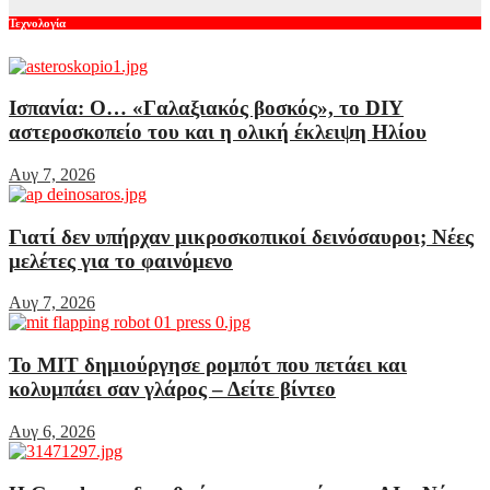
Τεχνολογία
Ισπανία: Ο… «Γαλαξιακός βοσκός», το DIY
αστεροσκοπείο του και η ολική έκλειψη Ηλίου
Αυγ 7, 2026
Γιατί δεν υπήρχαν μικροσκοπικοί δεινόσαυροι; Νέες
μελέτες για το φαινόμενο
Αυγ 7, 2026
Το MIT δημιούργησε ρομπότ που πετάει και
κολυμπάει σαν γλάρος – Δείτε βίντεο
Αυγ 6, 2026