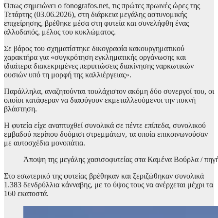
Όπως σημειώνει ο fonografos.net, τις πρώτες πρωινές ώρες της
Τετάρτης (03.06.2026), στη διάρκεια μεγάλης αστυνομικής
επιχείρησης, βρέθηκε μέσα στη φυτεία και συνελήφθη ένας
αλλοδαπός, μέλος του κυκλώματος.
Σε βάρος του σχηματίστηκε δικογραφία κακουργηματικού
χαρακτήρα για «συγκρότηση εγκληματικής οργάνωσης και
ιδιαίτερα διακεκριμένες περιπτώσεις διακίνησης ναρκωτικών
ουσιών υπό τη μορφή της καλλιέργειας».
Παράλληλα, αναζητούνται τουλάχιστον ακόμη δύο συνεργοί του, οι
οποίοι κατάφεραν να διαφύγουν εκμεταλλευόμενοι την πυκνή
βλάστηση.
Η φυτεία είχε αναπτυχθεί συνολικά σε πέντε επίπεδα, συνολικού
εμβαδού περίπου δυόμισι στρεμμάτων, τα οποία επικοινωνούσαν
με αυτοσχέδια μονοπάτια.
Άποψη της μεγάλης χασισοφυτείας στα Καμένα Βούρλα / πηγ
Στο εσωτερικό της φυτείας βρέθηκαν και ξεριζώθηκαν συνολικά
1.383 δενδρύλλια κάνναβης, με το ύψος τους να ανέρχεται μέχρι τα
160 εκατοστά.