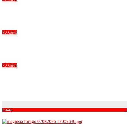
Μαγνησία: Φορτηγό «ισοπέδωσε» την είσοδο πολυκατοικίας
στα Κανάλια
Αυγ 7, 2026
Ελλάδα
Εξαφάνιση 15χρονου στην Αθήνα: Τι αναφέρει το «Χαμόγελο
του Παιδιού»
Αυγ 7, 2026
Ελλάδα
Τραγωδία στις Σέρρες: Δεν ήταν μόνο η ταχύτητα – «Ίσως
κάτι απέσπασε την προσοχή του οδηγού» λέει
πραγματογνώμονας
Αυγ 7, 2026
Ελλάδα