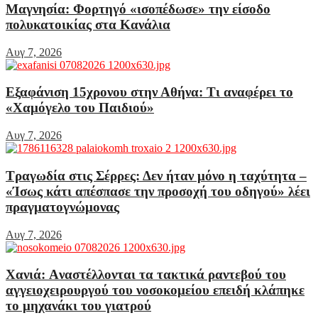
Μαγνησία: Φορτηγό «ισοπέδωσε» την είσοδο
πολυκατοικίας στα Κανάλια
Αυγ 7, 2026
Εξαφάνιση 15χρονου στην Αθήνα: Τι αναφέρει το
«Χαμόγελο του Παιδιού»
Αυγ 7, 2026
Τραγωδία στις Σέρρες: Δεν ήταν μόνο η ταχύτητα –
«Ίσως κάτι απέσπασε την προσοχή του οδηγού» λέει
πραγματογνώμονας
Αυγ 7, 2026
Χανιά: Aναστέλλονται τα τακτικά ραντεβού του
αγγειοχειρουργού του νοσοκομείου επειδή κλάπηκε
το μηχανάκι του γιατρού