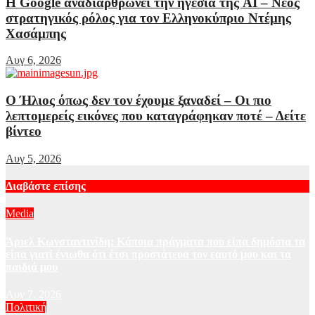
Η Google αναδιαρθρώνει την ηγεσία της AI – Νέος
στρατηγικός ρόλος για τον Ελληνοκύπριο Ντέμης
Χασάμπης
Αυγ 6, 2026
Ο Ήλιος όπως δεν τον έχουμε ξαναδεί – Οι πιο
λεπτομερείς εικόνες που καταγράφηκαν ποτέ – Δείτε
βίντεο
Αυγ 5, 2026
Διαβάστε επίσης
Media
Άριελ Κωνσταντινίδη: Κάποια πράγματα που είπα δημόσια τα
είπα γιατί ένιωθα ότι έτσι προστάτευα τον εαυτό μου και τα
παιδιά μου
Αυγ 7, 2026
Πολιτική