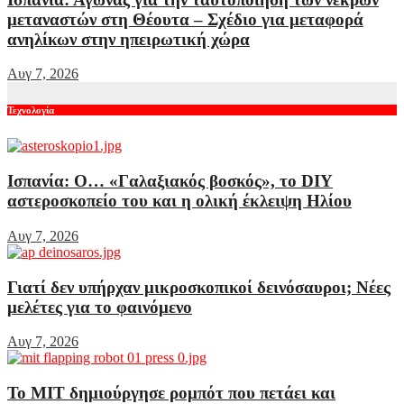
μεταναστών στη Θέουτα – Σχέδιο για μεταφορά
ανηλίκων στην ηπειρωτική χώρα
Αυγ 7, 2026
Τεχνολογία
Ισπανία: Ο… «Γαλαξιακός βοσκός», το DIY
αστεροσκοπείο του και η ολική έκλειψη Ηλίου
Αυγ 7, 2026
Γιατί δεν υπήρχαν μικροσκοπικοί δεινόσαυροι; Νέες
μελέτες για το φαινόμενο
Αυγ 7, 2026
Το MIT δημιούργησε ρομπότ που πετάει και