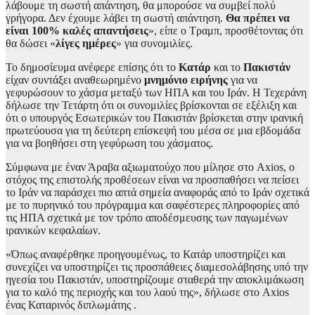
λάβουμε τη σωστή απάντηση, θα μπορούσε να συμβεί πολύ
γρήγορα. Δεν έχουμε λάβει τη σωστή απάντηση.
Θα πρέπει να
είναι 100% καλές απαντήσεις
», είπε ο Τραμπ, προσθέτοντας ότι
θα δώσει «
λίγες ημέρες
» για συνομιλίες.
Το δημοσίευμα ανέφερε επίσης ότι το
Κατάρ
και το
Πακιστάν
είχαν συντάξει αναθεωρημένο
μνημόνιο ειρήνης
για να
γεφυρώσουν το χάσμα μεταξύ των ΗΠΑ και του Ιράν. Η Τεχεράνη
δήλωσε την Τετάρτη ότι οι συνομιλίες βρίσκονται σε εξέλιξη και
ότι ο υπουργός Εσωτερικών του Πακιστάν βρίσκεται στην ιρανική
πρωτεύουσα για τη δεύτερη επίσκεψή του μέσα σε μια εβδομάδα
για να βοηθήσει στη γεφύρωση του χάσματος.
Σύμφωνα με έναν Άραβα αξιωματούχο που μίλησε στο Axios, ο
στόχος της επιστολής προθέσεων είναι να προσπαθήσει να πείσει
το Ιράν να παράσχει πιο απτά σημεία αναφοράς από το Ιράν σχετικά
με το πυρηνικό του πρόγραμμα και σαφέστερες πληροφορίες από
τις ΗΠΑ σχετικά με τον τρόπο αποδέσμευσης των παγωμένων
ιρανικών κεφαλαίων.
«Όπως αναφέρθηκε προηγουμένως, το Κατάρ υποστηρίζει και
συνεχίζει να υποστηρίζει τις προσπάθειες διαμεσολάβησης υπό την
ηγεσία του Πακιστάν, υποστηρίζουμε σταθερά την αποκλιμάκωση
για το καλό της περιοχής και του λαού της», δήλωσε στο Axios
ένας Καταρινός διπλωμάτης .