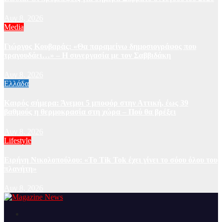
Αυγ 8, 2026
Media
Γιώργος Κουβαράς: «Θα παραμείνω δημοσιογράφος που
τραγουδάει…» – Η συνεργασία με τον Σαββιδάκη
Αυγ 8, 2026
Ελλάδα
Καιρός σήμερα: Άνεμοι 5 μποφόρ στην Αττική, έως 39
βαθμούς η θερμοκρασία στη χώρα – Πού θα βρέξει
Αυγ 8, 2026
Lifestyle
Ειρήνη Νικολοπούλου: «Το Tik Tok έχει γίνει το σόου όλου του
πλανήτη»
Αυγ 8, 2026
Ειδήσεις και νέα από την Ελλάδα και από όλο τον κόσμο
Magazine News