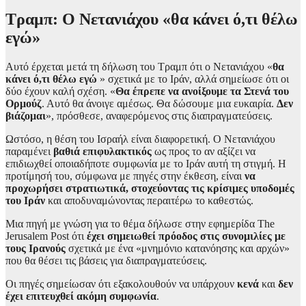
Τραμπ: Ο Νετανιάχου «θα κάνει ό,τι θέλω
εγώ»
Αυτό έρχεται μετά τη δήλωση του Τραμπ ότι ο Νετανιάχου «
θα
κάνει ό,τι θέλω εγώ
» σχετικά με το Ιράν, αλλά σημείωσε ότι οι
δύο έχουν καλή σχέση. «
Θα έπρεπε να ανοίξουμε τα Στενά του
Ορμούζ
. Αυτό θα άνοιγε αμέσως. Θα δώσουμε μια ευκαιρία.
Δεν
βιάζομαι
», πρόσθεσε, αναφερόμενος στις διαπραγματεύσεις.
Ωστόσο, η θέση του Ισραήλ είναι διαφορετική. Ο Νετανιάχου
παραμένει
βαθιά επιφυλακτικός
ως προς το αν αξίζει να
επιδιωχθεί οποιαδήποτε συμφωνία με το Ιράν αυτή τη στιγμή. Η
προτίμησή του, σύμφωνα με πηγές στην έκθεση, είναι
να
προχωρήσει στρατιωτικά, στοχεύοντας τις κρίσιμες υποδομές
του Ιράν
και αποδυναμώνοντας περαιτέρω το καθεστώς.
Μια πηγή με γνώση για το θέμα δήλωσε στην εφημερίδα The
Jerusalem Post ότι
έχει σημειωθεί πρόοδος στις συνομιλίες με
τους Ιρανούς
σχετικά με ένα «μνημόνιο κατανόησης και αρχών»
που θα θέσει τις βάσεις για διαπραγματεύσεις.
Οι πηγές σημείωσαν ότι εξακολουθούν να υπάρχουν
κενά
και
δεν
έχει επιτευχθεί ακόμη συμφωνία
.