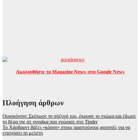
Ακολουθήστε το Magazine News στο Google News
Πλοήγηση άρθρων
Ουισκόνσιν: Σκότωσε τη σύζυγό του, έκρυψε το πτώμα και έδωσε
τη βέρα της σε γυναίκα που γνώρισε στο Tinder
Το Χάρβαρντ βάζει «κόφτη» στους αριστούχους φοιτητές για να
ενισχύσει τη μελέτη