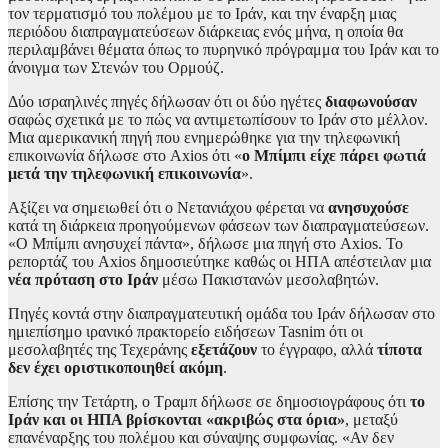
τον τερματισμό του πολέμου με το Ιράν, και την έναρξη μιας
περιόδου διαπραγματεύσεων διάρκειας ενός μήνα, η οποία θα
περιλαμβάνει θέματα όπως το πυρηνικό πρόγραμμα του Ιράν και το
άνοιγμα των Στενών του Ορμούζ.
Δύο ισραηλινές πηγές δήλωσαν ότι οι δύο ηγέτες
διαφωνούσαν
σαφώς σχετικά με το πώς να αντιμετωπίσουν το Ιράν στο μέλλον.
Μια αμερικανική πηγή που ενημερώθηκε για την τηλεφωνική
επικοινωνία δήλωσε στο Axios ότι «
ο Μπίμπι είχε πάρει φωτιά
μετά την τηλεφωνική επικοινωνία
».
Αξίζει να σημειωθεί ότι ο Νετανιάχου φέρεται να
ανησυχούσε
κατά τη διάρκεια προηγούμενων φάσεων των διαπραγματεύσεων.
«Ο Μπίμπι ανησυχεί πάντα», δήλωσε μια πηγή στο Axios. Το
ρεπορτάζ του Axios δημοσιεύτηκε καθώς οι ΗΠΑ απέστειλαν μια
νέα πρόταση στο Ιράν
μέσω Πακιστανών μεσολαβητών.
Πηγές κοντά στην διαπραγματευτική ομάδα του Ιράν δήλωσαν στο
ημιεπίσημο ιρανικό πρακτορείο ειδήσεων Tasnim ότι οι
μεσολαβητές της Τεχεράνης
εξετάζουν
το έγγραφο, αλλά
τίποτα
δεν έχει οριστικοποιηθεί ακόμη
.
Επίσης την Τετάρτη, ο Τραμπ δήλωσε σε δημοσιογράφους ότι
το
Ιράν και οι ΗΠΑ βρίσκονται «ακριβώς στα όρια»
, μεταξύ
επανέναρξης του πολέμου και σύναψης συμφωνίας. «Αν δεν