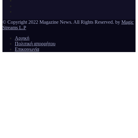
© Copyright 2022 Magazine News. All Rights Reserved. by
Magic
Streams L.P
Αρχική
Πολιτική απορρήτου
Επικοινωνία