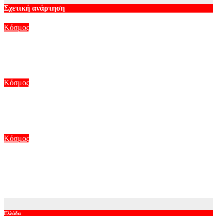
Σχετική ανάρτηση
Κόσμος
«Απασφάλισαν» Σάντσεθ και Μελόνι για τη Θέουτα – Η
Ισπανία «απαντά» και αυτή με ελέγχους στα σύνορα με Ιταλία
Αυγ 8, 2026
Κόσμος
Στο Γκίνες μία Ινδή που έχει τα μακρύτερα μαλλιά στον
πλανήτη – Αγγίζουν τα 3 μέτρα
Αυγ 7, 2026
Κόσμος
Στα άκρα Ισπανία και Ιταλία για την επαναφορά της Σένγκεν:
Τελεσίγραφο από τη Μαδρίτη – «Δεν δεχόμαστε επιβολές»,
απαντά η Ρώμη
Αυγ 7, 2026
Ελλάδα