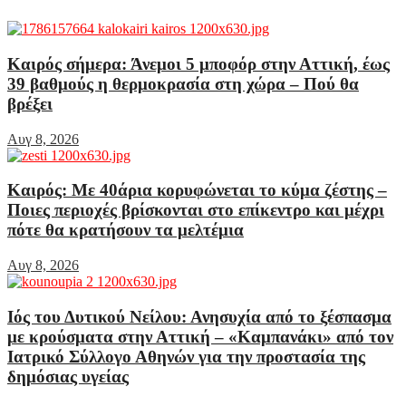
Καιρός σήμερα: Άνεμοι 5 μποφόρ στην Αττική, έως
39 βαθμούς η θερμοκρασία στη χώρα – Πού θα
βρέξει
Αυγ 8, 2026
Καιρός: Με 40άρια κορυφώνεται το κύμα ζέστης –
Ποιες περιοχές βρίσκονται στο επίκεντρο και μέχρι
πότε θα κρατήσουν τα μελτέμια
Αυγ 8, 2026
Ιός του Δυτικού Νείλου: Ανησυχία από το ξέσπασμα
με κρούσματα στην Αττική – «Καμπανάκι» από τον
Ιατρικό Σύλλογο Αθηνών για την προστασία της
δημόσιας υγείας