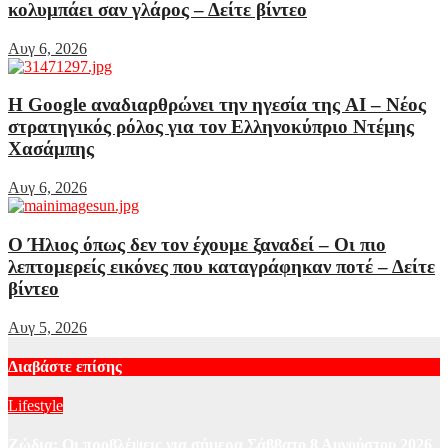
κολυμπάει σαν γλάρος – Δείτε βίντεο
Αυγ 6, 2026
Η Google αναδιαρθρώνει την ηγεσία της AI – Νέος
στρατηγικός ρόλος για τον Ελληνοκύπριο Ντέμης
Χασάμπης
Αυγ 6, 2026
Ο Ήλιος όπως δεν τον έχουμε ξαναδεί – Οι πιο
λεπτομερείς εικόνες που καταγράφηκαν ποτέ – Δείτε
βίντεο
Αυγ 5, 2026
Διαβάστε επίσης
Lifestyle
Ζώδια: Οι προβλέψεις για σήμερα Σάββατο 8 Αυγούστου 2026