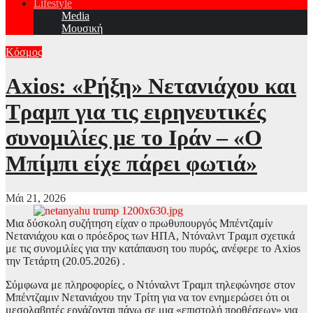
Lifestyle
Media
Μουσική
Κόσμος
Axios: «Ρήξη» Νετανιάχου και
Τραμπ για τις ειρηνευτικές
συνομιλίες με το Ιράν – «Ο
Μπίμπι είχε πάρει φωτιά»
Μάι 21, 2026
Μια δύσκολη συζήτηση είχαν ο πρωθυπουργός Μπέντζαμίν
Νετανιάχου και ο πρόεδρος των ΗΠΑ, Ντόναλντ Τραμπ σχετικά
με τις συνομιλίες για την κατάπαυση του πυρός, ανέφερε το Axios
την Τετάρτη (20.05.2026) .
Σύμφωνα με πληροφορίες, ο Ντόναλντ Τραμπ τηλεφώνησε στον
Μπέντζαμιν Νετανιάχου την Τρίτη για να τον ενημερώσει ότι οι
μεσολαβητές εργάζονται πάνω σε μια «επιστολή προθέσεων» για