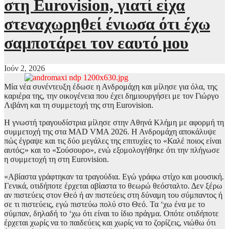
στη Eurovision, γιατί είχα
στεναχωρηθεί ένιωσα ότι έχω
σαμποτάρει τον εαυτό μου
Ιούν 2, 2026
Μία νέα συνέντευξη έδωσε η Ανδρομάχη και μίλησε για όλα, της
καριέρα της, την οικογένεια που έχει δημιουργήσει με τον Γιώργο
Λιβάνη και τη συμμετοχή της στη Eurovision.
Η γνωστή τραγουδίστρια μίλησε στην Αθηνά Κλήμη με αφορμή τη
συμμετοχή της στα MAD VMA 2026. Η Ανδρομάχη αποκάλυψε
πώς έγραψε και τις δύο μεγάλες της επιτυχίες το «Καλέ ποιος είναι
αυτός;» και το «Σούσουρο», ενώ εξομολογήθηκε ότι την πλήγωσε
η συμμετοχή τη στη Εurovision.
«Αβίαστα γράφτηκαν τα τραγούδια. Εγώ γράφω
στίχο και μουσική.
Γ
ενικά, οτιδήποτε έρχεται αβίαστα το θεωρώ θεόσταλτο. Δεν ξέρω
αν πιστεύεις στον Θεό ή αν πιστεύεις στη δύναμη του σύμπαντος ή
σε τι πιστεύεις, εγώ πιστεύω πολύ στο Θεό. Τα ‘χω ένα με το
σύμπαν, δηλαδή το ‘χω ότι είναι το ίδιο πράγμα. Οπότε οτιδήποτε
έρχεται χωρίς να το παιδεύεις και χωρίς να το ζορίζεις, νιώθω ότι