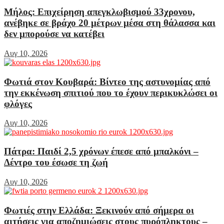
Μήλος: Επιχείρηση απεγκλωβισμού 33χρονου,
ανέβηκε σε βράχο 20 μέτρων μέσα στη θάλασσα και
δεν μπορούσε να κατέβει
Αυγ 10, 2026
Φωτιά στον Κουβαρά: Βίντεο της αστυνομίας από
την εκκένωση σπιτιού που το έχουν περικυκλώσει οι
φλόγες
Αυγ 10, 2026
Πάτρα: Παιδί 2,5 χρόνων έπεσε από μπαλκόνι –
Δέντρο του έσωσε τη ζωή
Αυγ 10, 2026
Φωτιές στην Ελλάδα: Ξεκινούν από σήμερα οι
αιτήσεις για αποζημιώσεις στους πυρόπληκτους –