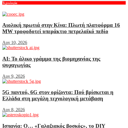
Τεχνολογία
Αιολική πρωτιά στην Κίνα: Πλωτή πλατφόρμα 16
MW τροφοδοτεί υπεράκτιο πετρελαϊκό πεδίο
Αυγ 10, 2026
AI: Το άλικο γράμμα της βιομηχανίας της
ψυχαγωγίας
Αυγ 9, 2026
5G παντού, 6G στον ορίζοντα: Πού βρίσκεται η
Ελλάδα στη μεγάλη τεχνολογική μετάβαση
Αυγ 8, 2026
Ισπανία: Ο… «Γαλαξιακός βοσκός», το DIY