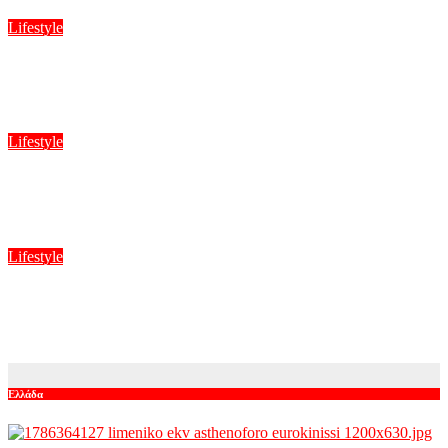
Lifestyle
Γιώργος Καράβας: Ξέγνοιαστες στιγμές με το σκάφος του
κάτω από τον καλοκαιρινό ήλιο
Αυγ 10, 2026
Lifestyle
Η Δανάη Μπάρκα ποζάρει σε έναν βράχο και φιλοσοφεί: «Να
γελάμε, να αγαπάμε και να βάζουμε όρια»
Αυγ 10, 2026
Lifestyle
Νίκος Καλογερόπουλος: Όλα όσα ειπώθηκαν στην εκπομπή
«Κοινωνία ώρα Mega» για τη μεγάλη απώλειά του.
Αυγ 10, 2026
Ελλάδα