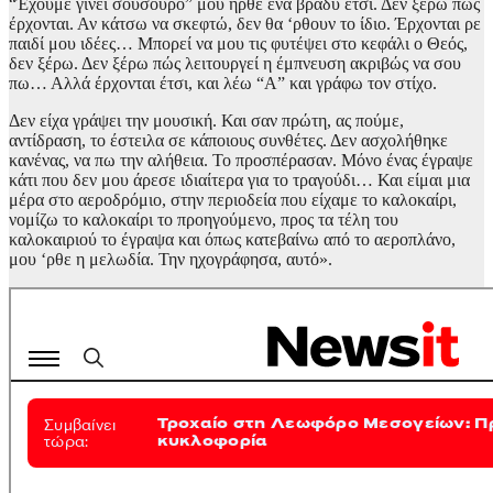
“Έχουμε γίνει σούσουρο” μου ήρθε ένα βράδυ έτσι. Δεν ξέρω πώς
έρχονται. Αν κάτσω να σκεφτώ, δεν θα ‘ρθουν το ίδιο. Έρχονται ρε
παιδί μου ιδέες… Μπορεί να μου τις φυτέψει στο κεφάλι ο Θεός,
δεν ξέρω. Δεν ξέρω πώς λειτουργεί η έμπνευση ακριβώς να σου
πω… Αλλά έρχονται έτσι, και λέω “Α” και γράφω τον στίχο.
Δεν είχα γράψει την μουσική. Και σαν πρώτη, ας πούμε,
αντίδραση, το έστειλα σε κάποιους συνθέτες. Δεν ασχολήθηκε
κανένας, να πω την αλήθεια. Το προσπέρασαν. Μόνο ένας έγραψε
κάτι που δεν μου άρεσε ιδιαίτερα για το τραγούδι… Και είμαι μια
μέρα στο αεροδρόμιο, στην περιοδεία που είχαμε το καλοκαίρι,
νομίζω το καλοκαίρι το προηγούμενο, προς τα τέλη του
καλοκαιριού το έγραψα και όπως κατεβαίνω από το αεροπλάνο,
μου ‘ρθε η μελωδία. Την ηχογράφησα, αυτό».