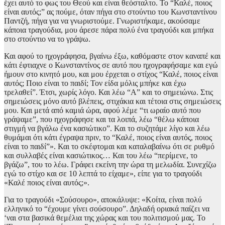
έχει αυτό το φως του Θεού και είναι θεόσταλτο. Το “Καλέ, ποιος
είναι αυτός;” ας πούμε, όταν πήγα στο στούντιο του Κωνσταντίνου
Παντζή, πήγα για να γνωριστούμε. Γνωριστήκαμε, ακούσαμε
κάποια τραγούδια, μου άρεσε πάρα πολύ ένα τραγούδι και μπήκα
στο στούντιο να το γράψω.
Και αφού το ηχογράφησα, βγαίνω έξω, καθόμαστε στον καναπέ και
κάτι έφτιαχνε ο Κωνσταντίνος σε αυτό που ηχογραφήσαμε κ
αι εγώ
ήμουν στο κινητό μου, και μου έρχεται ο στίχος “Καλέ, ποιος είναι
αυτός; Ποιο είναι το παιδί; Τον είδα μόλις μπήκε και έχω
τρελαθεί”. Έτσι, χωρίς λόγο. Και λέω “Α” και το σημειώνω. Στις
σημειώσεις μόνο αυτό βλέπεις, στιχάκια και τέτοια στις σημειώσεις
μου. Και μετά από καμιά ώρα, αφού λέμε “τι ωραίο αυτό που
γράψαμε”, που ηχογράφησε και τα λοιπά, λέω “θέλω κάποια
στιγμή να βγάλω ένα κασιώτικο”. Και το συζητάμε λίγο και λέω
θυμάμαι ότι κάτι έγραψα πριν, το “Καλέ, ποιος είναι αυτός, ποιος
είναι το παιδί”». Και το σκέφτομαι και καταλαβαίνω ότι σε ρυθμό
και συλλαβές είναι κασιώτικος… Και του λέω “περίμενε, το
βγάζω”, του το λέω. Γράφει εκείνη την ώρα τη μελωδία. Συνεχίζω
εγώ το στίχο και σε 10 λεπτά το είχαμε», είπε για το τραγούδι
«Καλέ ποιος είναι αυτός;».
Για το τραγούδι «Σούσουρο», αποκάλυψε: «Κοίτα, είναι πολύ
ελληνικό το “έχουμε γίνει σούσουρο”. Δηλαδή οριακά παίζει να
‘ναι στα βασικά θεμέλια της χώρας και του πολιτισμού μας. Το