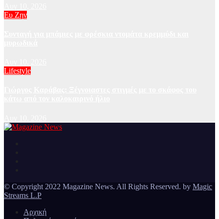
Αυγ 10, 2026
Ευ Ζην
Συνταγή για μπάμιες με φρέσκια ντομάτα κρεμμύδι και
μυρωδικά
Αυγ 10, 2026
Lifestyle
Γιώργος Καράβας: Ξέγνοιαστες στιγμές με το σκάφος του
κάτω από τον καλοκαιρινό ήλιο
Αυγ 10, 2026
Ειδήσεις και νέα από την Ελλάδα και από όλο τον κόσμο
Magazine News
© Copyright 2022 Magazine News. All Rights Reserved. by
Magic
Streams L.P
Αρχική