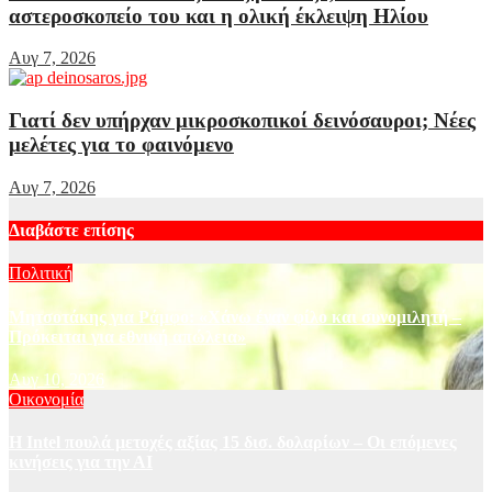
αστεροσκοπείο του και η ολική έκλειψη Ηλίου
Αυγ 7, 2026
Γιατί δεν υπήρχαν μικροσκοπικοί δεινόσαυροι; Νέες
μελέτες για το φαινόμενο
Αυγ 7, 2026
Διαβάστε επίσης
Πολιτική
Μητσοτάκης για Ράμφο: «Χάνω έναν φίλο και συνομιλητή –
Πρόκειται για εθνική απώλεια»
Αυγ 10, 2026
Οικονομία
Η Intel πουλά μετοχές αξίας 15 δισ. δολαρίων – Οι επόμενες
κινήσεις για την ΑΙ