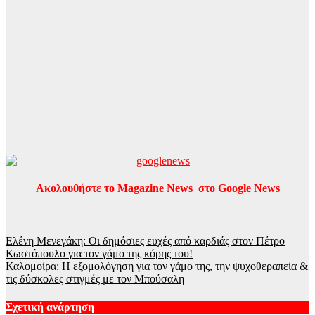
Ακολουθήστε το Magazine News στο Google News
Πλοήγηση
Ελένη Μενεγάκη: Οι δημόσιες ευχές από καρδιάς στον Πέτρο
Κωστόπουλο για τον γάμο της κόρης του!
άρθρων
Καλομοίρα: Η εξομολόγηση για τον γάμο της, την ψυχοθεραπεία &
τις δύσκολες στιγμές με τον Μπούσαλη
Σχετική ανάρτηση