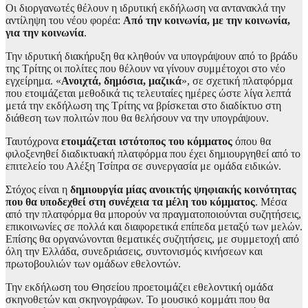
Οι διοργανωτές θέλουν η ιδρυτική εκδήλωση να αντανακλά την
αντίληψη του νέου φορέα:
Από την κοινωνία, με την κοινωνία,
για την κοινωνία
.
Την ιδρυτική διακήρυξη θα κληθούν να υπογράψουν από το βράδυ
της Τρίτης οι πολίτες που θέλουν να γίνουν συμμέτοχοι στο νέο
εγχείρημα. «
Ανοιχτά, δημόσια, μαζικά
», σε σχετική πλατφόρμα
που ετοιμάζεται μεθοδικά τις τελευταίες ημέρες ώστε λίγα λεπτά
μετά την εκδήλωση της Τρίτης να βρίσκεται στο διαδίκτυο στη
διάθεση των πολιτών που θα θελήσουν να την υπογράψουν.
Ταυτόχρονα
ετοιμάζεται ιστότοπος του κόμματος
όπου θα
φιλοξενηθεί διαδικτυακή πλατφόρμα που έχει δημιουργηθεί από το
επιτελείο του Αλέξη Τσίπρα σε συνεργασία με ομάδα ειδικών.
Στόχος είναι η
δημιουργία μίας ανοικτής ψηφιακής κοινότητας
που θα υποδεχθεί στη συνέχεια τα μέλη του κόμματος
. Μέσα
από την πλατφόρμα θα μπορούν να πραγματοποιούνται συζητήσεις,
επικοινωνίες σε πολλά και διαφορετικά επίπεδα μεταξύ των μελών.
Επίσης θα οργανώνονται θεματικές συζητήσεις, με συμμετοχή από
όλη την Ελλάδα, συνεδριάσεις, συντονισμός κινήσεων και
πρωτοβουλιών των ομάδων εθελοντών.
Την εκδήλωση του Θησείου προετοιμάζει εθελοντική ομάδα
σκηνοθετών και σκηνογράφων. Το μουσικό κομμάτι που θα