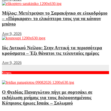
Μήλος: Μετέτρεψαν το Σαρακήνικο σε ελικοδρόμιο
– «Πάρκαραν» το ελικόπτερο τους για να κάνουν
μπάνιο
Αυγ 9, 2026
Ιός Δυτικού Νείλου: Στην Αττική τα περισσότερα
κρούσματα – Έξι θάνατοι τις τελευταίες ημέρες
Αυγ 9, 2026
Κόσμος
Ο Φειδίας Παναγιώτου πήγε με σορτσάκι σε
εκδήλωση μνήμης για τους δολοφονημένους
Κύπριους ήρωες Ισαάκ – Σολωμού