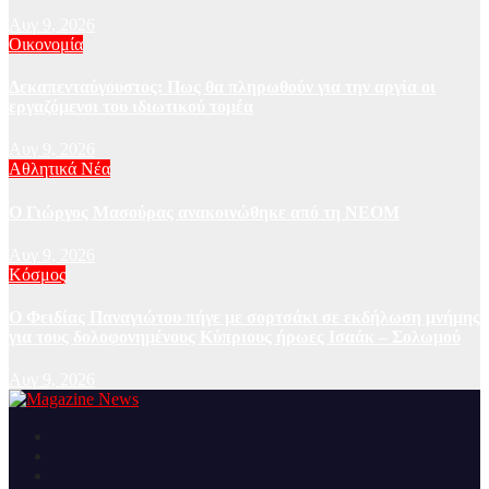
Αυγ 9, 2026
Οικονομία
Δεκαπενταύγουστος: Πως θα πληρωθούν για την αργία οι
εργαζόμενοι του ιδιωτικού τομέα
Αυγ 9, 2026
Αθλητικά Νέα
Ο Γιώργος Μασούρας ανακοινώθηκε από τη ΝΕΟΜ
Αυγ 9, 2026
Κόσμος
Ο Φειδίας Παναγιώτου πήγε με σορτσάκι σε εκδήλωση μνήμης
για τους δολοφονημένους Κύπριους ήρωες Ισαάκ – Σολωμού
Αυγ 9, 2026
Ειδήσεις και νέα από την Ελλάδα και από όλο τον κόσμο
Magazine News