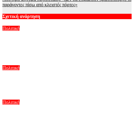
παράγοντες πίσω από κλειστές πόρτες»
Σχετική ανάρτηση
Πολιτική
Ο Αλέξης Τσίπρας παρουσιάζει στη Θεσσαλονίκη το
οικονομικό πρόγραμμα της ΕΛΑΣ: Σχέδιο τετραετίας για
«δίκαιη ανάπτυξη»
Αυγ 9, 2026
Πολιτική
Στην Κρήτη ο Κυριάκος Μητσοτάκης, συνεχίζει τις
ολιγοήμερες διακοπές του – Πού βρέθηκε το Σάββατο
Αυγ 9, 2026
Πολιτική
Μαρία Καρυστιανού: Και ο Νίκος Μπρουτζάκης αποχώρησε
από την «Ελπίδα» – Καταγγέλλει αυθαιρεσία στη λήψη
αποφάσεων