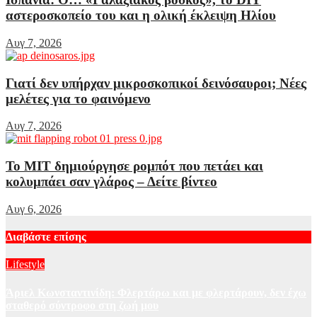
αστεροσκοπείο του και η ολική έκλειψη Ηλίου
Αυγ 7, 2026
Γιατί δεν υπήρχαν μικροσκοπικοί δεινόσαυροι; Νέες
μελέτες για το φαινόμενο
Αυγ 7, 2026
Το MIT δημιούργησε ρομπότ που πετάει και
κολυμπάει σαν γλάρος – Δείτε βίντεο
Αυγ 6, 2026
Διαβάστε επίσης
Lifestyle
Άριελ Κωνσταντινίδη: Φλερτάρω και με φλερτάρουν, δεν έχω
σταθερό σύντροφο στη ζωή μου