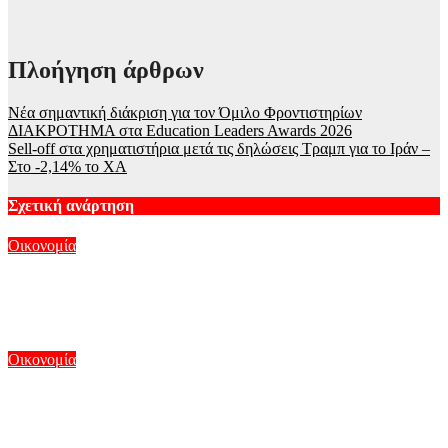
Πλοήγηση άρθρων
Νέα σημαντική διάκριση για τον Όμιλο Φροντιστηρίων
ΔΙΑΚΡΟΤΗΜΑ στα Education Leaders Awards 2026
Sell-off στα χρηματιστήρια μετά τις δηλώσεις Τραμπ για το Ιράν –
Στο -2,14% το ΧΑ
Σχετική ανάρτηση
Οικονομία
Η Intel πουλά μετοχές αξίας 15 δισ. δολαρίων – Οι επόμενες
κινήσεις για την ΑΙ
Αυγ 10, 2026
Οικονομία
Η Βιομηχανική παραγωγή αυξήθηκε ετησίως κατά 1,1% τον
Ιούνιο