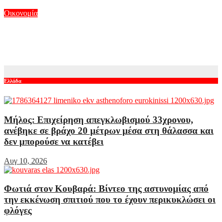
Αυγ 10, 2026
Οικονομία
Η Ουγγαρία κατέγραψε το μεγαλύτερο μηνιαίο πλεόνασμα
στην ιστορία της
Αυγ 10, 2026
Ελλάδα
Μήλος: Επιχείρηση απεγκλωβισμού 33χρονου,
ανέβηκε σε βράχο 20 μέτρων μέσα στη θάλασσα και
δεν μπορούσε να κατέβει
Αυγ 10, 2026
Φωτιά στον Κουβαρά: Βίντεο της αστυνομίας από
την εκκένωση σπιτιού που το έχουν περικυκλώσει οι
φλόγες