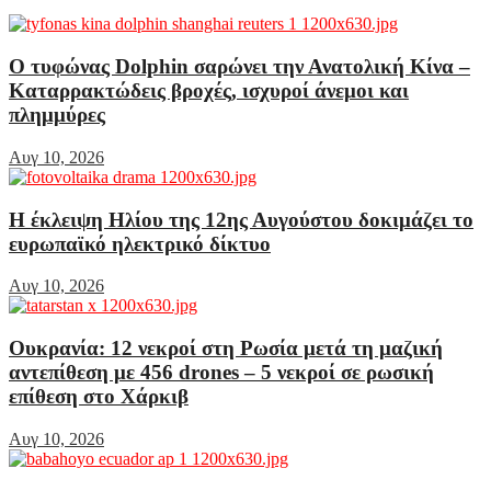
Ο τυφώνας Dolphin σαρώνει την Ανατολική Κίνα –
Καταρρακτώδεις βροχές, ισχυροί άνεμοι και
πλημμύρες
Αυγ 10, 2026
Η έκλειψη Ηλίου της 12ης Αυγούστου δοκιμάζει το
ευρωπαϊκό ηλεκτρικό δίκτυο
Αυγ 10, 2026
Ουκρανία: 12 νεκροί στη Ρωσία μετά τη μαζική
αντεπίθεση με 456 drones – 5 νεκροί σε ρωσική
επίθεση στο Χάρκιβ
Αυγ 10, 2026