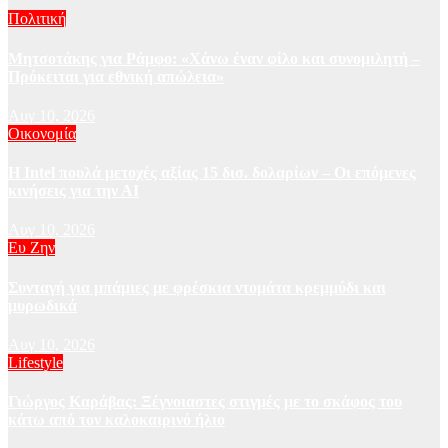
Πολιτική
Μητσοτάκης για Ράμφο: «Χάνω έναν φίλο και συνομιλητή –
Πρόκειται για εθνική απώλεια»
Αυγ 10, 2026
Οικονομία
Η Intel πουλά μετοχές αξίας 15 δισ. δολαρίων – Οι επόμενες
κινήσεις για την ΑΙ
Αυγ 10, 2026
Ευ Ζην
Συνταγή για μπάμιες με φρέσκια ντομάτα κρεμμύδι και
μυρωδικά
Αυγ 10, 2026
Lifestyle
Γιώργος Καράβας: Ξέγνοιαστες στιγμές με το σκάφος του
κάτω από τον καλοκαιρινό ήλιο