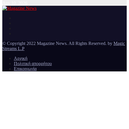
Αυγ 10, 2026
Ειδήσεις και νέα από την Ελλάδα και από όλο τον κόσμο
Magazine News
© Copyright 2022 Magazine News. All Rights Reserved. by
Magic
Streams L.P
Αρχική
Πολιτική απορρήτου
Επικοινωνία