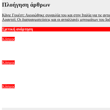
Πλοήγηση άρθρων
Κάνιε Γουέστ: Ακυρώθηκε συναυλία του και στην Ιταλία για τις αντι
Αραγτσί: Οι διαπραγματεύσεις και οι ανταλλαγές μηνυμάτων του Ιρ
Σχετική ανάρτηση
Κόσμος
Ανατριχιαστικό βίντεο από τον σεισμό στην Ιαπωνία: Γιατροί π
Αυγ 7, 2026
Κόσμος
Συρία: Βόμβα εξερράγη σε λεωφορείο κοντά στη Δαμασκό – Τουλ
Αυγ 6, 2026
Κόσμος
Μυστήριο στη Νορβηγία με τους θανάτους ταράνδων στο αρχιπ
Αυγ 6, 2026