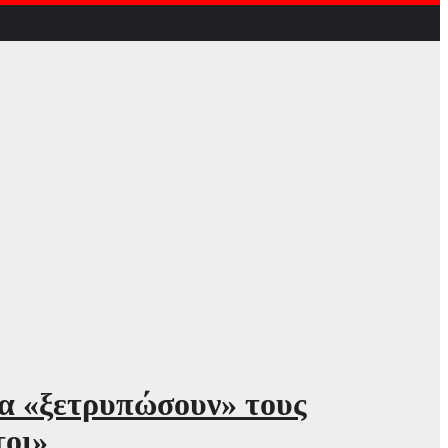
να «ξετρυπώσουν» τους
τοι»