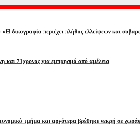
 «Η δικογραφία περιέχει πλήθος ελλείψεων και σοβαρ
η και 71χρονος για εμπρησμό από αμέλεια
τυνομικό τμήμα και αργότερα βρέθηκε νεκρή σε χωρά