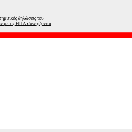
σημιτικές δηλώσεις του
άν με τις ΗΠΑ συνεχίζονται
ροστατεύουν με τα σώματά τους ασθενή την ώρα του χειρουργείου
άχιστον 2 νεκροί και 13 τραυματίες
έλαγος Σβάλμπαρντ