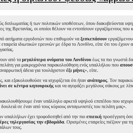
νούς διπλωματίας ή των πολιτικών υποθέσεων, όπου διακυβεύονται υψ
ς της Βρετανίας, οι οποίοι θέλουν να εντοπίσουν εργαζόμενους που κ
από αιτήματα εργοδοτών που επιθυμούν να
ξεσκεπάσουν
εργαζόμενους
 εταιρεία ιδιωτικών ερευνών με έδρα το Λονδίνο, είπε ότι του έχουν
γασίας.
νουν από τα
μεγαλύτερα ονόματα του Λονδίνου
έως τα πιο γνωστά δι
ημα πελάτη για μακροχρόνια παρακολούθηση ενός υπαλλήλου που
απουσ
αναρρωτική άδεια για τουλάχιστον
έξι μήνες
», είπε.
, και εξακολουθούσε να ισχυρίζεται ότι ήταν
ανάπηρος
. Τον παρακο
αίνει σε κέντρα κηπουρικής
και να αγοράζει μεγάλους σάκους με λίπ
παρακολουθήσουμε έναν υπάλληλο αρκετά υψηλού επιπέδου που ισχυρι
δουλειά σε έναν από τους κύριους ανταγωνιστές του πελάτη μας».
ων υπαλλήλων έχει τροφοδοτηθεί από την πιο
επιεική
προσέγγιση όσον
έρες τηλεργασίας την εβδομάδα
. Ορισμένες εταιρείες πιέζουν για 
πάλων τους.