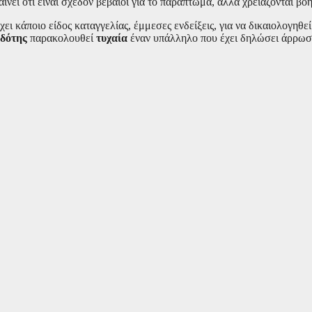
ίνει ότι είναι σχεδόν βέβαιοι για το παράπτωμα, αλλά χρειάζονται βο
χει κάποιο είδος καταγγελίας, έμμεσες ενδείξεις, για να δικαιολογηθ
οδότης
παρακολουθεί
τυχαία
έναν υπάλληλο που έχει δηλώσει άρρωστ