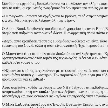
Ωστόσο, οι εργοδότες δυσκολεύονται να επιβάλουν την πλήρη επιστ
από το σπίτι, οι ερευνητές αναφέρουν ότι δεν πρόκειται απλώς για 
«Οι άνθρωποι θα πουν ότι εργάζονται τα βράδια, αλλά στην πραγμα
ψώνια
. Μερικές φορές λείπουν όλη την μέρα».
Ο Aaron Bond, διευθυντής του ιδιωτικού γραφείου ερευνών Bond Re
άτομα που παίρνουν αναρρωτική άδεια. Η αναρρωτική άδεια πάντα ε
«Δεχόμαστε κρατήσεις τέσσερις εβδομάδες νωρίτερα και είναι τόσο
εμφάνιση του Covid, αλλά η τάση είναι
ανοδική
. Έχω περισσότερη 
Ο Μποντ αναφέρει ότι η τελευταία δουλειά που ανέλαβε ήταν στο Κρ
δραστηριοποιούνταν στον τομέα της τεχνολογίας. Λέει ότι ο εν λόγ
καθίσει στο γραφείο του.
«Ήξεραν ότι ο τύπος ασχολούνταν με τη φυσική του κατάσταση και έ
τακτικά ένα τοπικό γυμναστήριο. Τον παρακολουθήσαμε για μια εβ
προπονούταν για
τρίαθλα
!»
Αυτό συμβαίνει καθώς τα στοιχεία του NHS δείχνουν ότι εκδόθηκα
αντιμετωπίσει αυτή την
κουλτούρα
των βεβαιώσεων απουσίας, η κυβ
υποστήριξη και τους εντάσσει σε «σχέδια επιστροφής στην εργασία»
Ο
Mike LaCorte
, πρόεδρος της Ένωσης Βρετανών Ερευνητών, αναφ