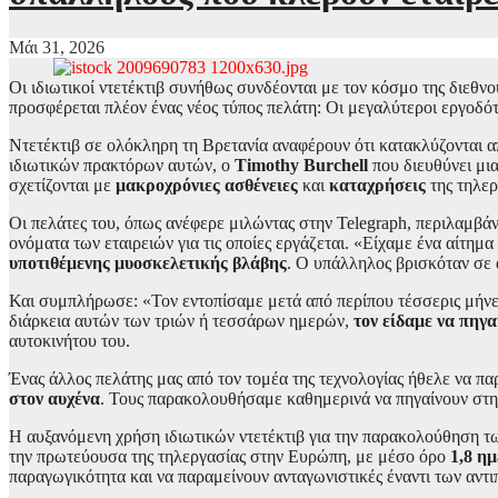
Μάι 31, 2026
Οι ιδιωτικοί ντετέκτιβ συνήθως συνδέονται με τον κόσμο της διεθ
προσφέρεται πλέον ένας νέος τύπος πελάτη: Οι μεγαλύτεροι εργοδότε
Ντετέκτιβ σε ολόκληρη τη Βρετανία αναφέρουν ότι κατακλύζονται 
ιδιωτικών πρακτόρων αυτών, ο
Timothy Burchell
που διευθύνει μια
σχετίζονται με
μακροχρόνιες ασθένειες
και
καταχρήσεις
της τηλερ
Οι πελάτες του, όπως ανέφερε μιλώντας στην Telegraph, περιλαμβά
ονόματα των εταιρειών για τις οποίες εργάζεται. «Είχαμε ένα αίτ
υποτιθέμενης μυοσκελετικής βλάβης
. Ο υπάλληλος βρισκόταν σε 
Και συμπλήρωσε: «Τον εντοπίσαμε μετά από περίπου τέσσερις μήνες
διάρκεια αυτών των τριών ή τεσσάρων ημερών,
τον είδαμε να πηγ
αυτοκινήτου του.
Ένας άλλος πελάτης μας από τον τομέα της τεχνολογίας ήθελε να 
στον αυχένα
. Τους παρακολουθήσαμε καθημερινά να πηγαίνουν στη 
Η αυξανόμενη χρήση ιδιωτικών ντετέκτιβ για την παρακολούθηση τ
την πρωτεύουσα της τηλεργασίας στην Ευρώπη, με μέσο όρο
1,8 ημ
παραγωγικότητα και να παραμείνουν ανταγωνιστικές έναντι των αντι