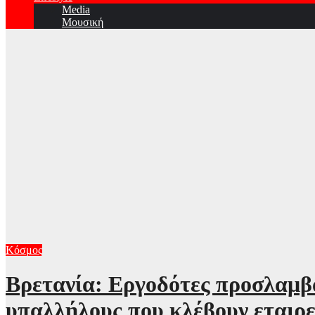
Media
Μουσική
Κόσμος
Βρετανία: Εργοδότες προσλαμβά
υπαλλήλους που κλέβουν εταιρ