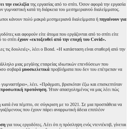
ει την ευελιξία
της εργασίας από το σπίτι. Όσον αφορά την εργασία
ουν γυμναστική κατά τη διάρκεια του μεσημεριανού διαλείμματος.
θρωποι κάνουν πολύ μακρά μεσημεριανά διαλείμματα ή
πηγαίνουν για
δότες και αφορούν είτε άτομα που εργάζονται από το σπίτι είτε
 το σπίτι
έχουν «εκτοξευθεί από την εποχή του Covid».
 τις δουλειές», λέει ο Bond. «Η κατάσταση είναι σταθερή από την
πάλληλο μιας μεγάλης εταιρείας ιδιωτικών επενδύσεων που
τόσο σοβαρά
μυοσκελετικά
προβλήματα που δεν του επέτρεπαν να
ό γυμναστήριο», λέει. «Πράγματι, βρισκόταν έξω και επισκεπτόταν
ια προσωπική προπόνηση
. Ήταν απασχολημένος να μας λέει πώς
 κατά ένα πέμπτο, σε σύγκριση με το 2021. Σε μια προσπάθεια να
ργαζόμενους που έχουν πάρει αναρρωτική άδεια επιπλέον
ύση
για τους εργοδότες. Λέει ότι η πρόσληψη ενός ντεντέκτιβ, γίνεται